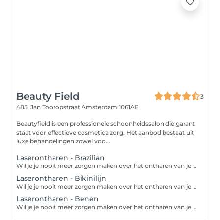
Beauty Field
3
485, Jan Tooropstraat
Amsterdam 1061AE
Beautyfield is een professionele schoonheidssalon die garant
staat voor effectieve cosmetica zorg. Het aanbod bestaat uit
luxe behandelingen zowel voo...
Laserontharen - Brazilian
Wil je je nooit meer zorgen maken over het ontharen van je benen, oksels, bikinilijn, etc.? Dan is laserontharen de oplossing! Laseren is een ontharingsmethode waarbij de haren definitief worden verwijderd. Tijdens een laserbehandeling wordt er een zeer krachtige lichtstraal uitgezonden waardoor de haarzakjes vernietigd worden. De haarzakjes zijn vernietigd na 6 tot 10 laserbehandelingen. Het resultaat is een definitieve zijdezachte huid!
Laserontharen - Bikinilijn
Wil je je nooit meer zorgen maken over het ontharen van je benen, oksels, bikinilijn, etc.? Dan is laserontharen de oplossing! Laseren is een ontharingsmethode waarbij de haren definitief worden verwijderd. Tijdens een laserbehandeling wordt er een zeer krachtige lichtstraal uitgezonden waardoor de haarzakjes vernietigd worden. De haarzakjes zijn vernietigd na 6 tot 10 laserbehandelingen. Het resultaat is een definitieve zijdezachte huid!
Laserontharen - Benen
Wil je je nooit meer zorgen maken over het ontharen van je benen, oksels, bikinilijn, etc.? Dan is laserontharen de oplossing! Laseren is een ontharingsmethode waarbij de haren definitief worden verwijderd. Tijdens een laserbehandeling wordt er een zeer krachtige lichtstraal uitgezonden waardoor de haarzakjes vernietigd worden. De haarzakjes zijn vernietigd na 6 tot 10 laserbehandelingen. Het resultaat is een definitieve zijdezachte huid!