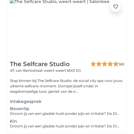
The Selfcare Studio
169
47, van Berlostraat
weert-weert 6001 EG
Stap binnen bij The Selfcare Studio: de social city spa voor jouw
ultieme selfcare-moment. Dompel jezelf onder in
laagdrempelige luxe, geniet van de o...
Intakegesprek
Bovenlip
Droom jij van een gladde huid zonder pijn en irritatie? De DIODE ICE LASER gebruikt een laserstraal die diep in de huid doordringt en de haarzakjes doelgericht vernietigt. De behandeling is veilig, pijnloos en snel. Prijzen zijn per sessie. Het aantal benodigde sessies verschilt per type huid. Gemiddeld is dit tussen de 8-14 sessies. Kijk voor contra-indicaties, voor- en nazorg op onze website.
Kin
Droom jij van een gladde huid zonder pijn en irritatie? De DIODE ICE LASER gebruikt een laserstraal die diep in de huid doordringt en de haarzakjes doelgericht vernietigt. De behandeling is veilig, pijnloos en snel. Prijzen zijn per sessie. Het aantal benodigde sessies verschilt per type huid. Gemiddeld is dit tussen de 8-14 sessies. Kijk voor contra-indicaties, voor- en nazorg op onze website.