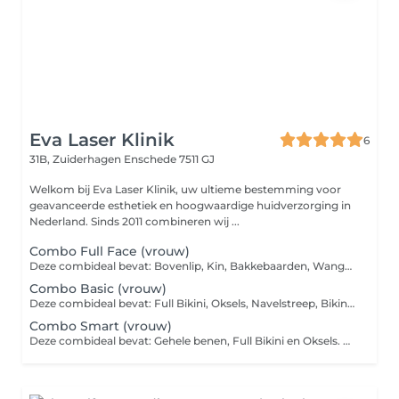
Eva Laser Klinik
6
31B, Zuiderhagen
Enschede 7511 GJ
Welkom bij Eva Laser Klinik, uw ultieme bestemming voor
geavanceerde esthetiek en hoogwaardige huidverzorging in
Nederland. Sinds 2011 combineren wij ...
Combo Full Face (vrouw)
Deze combideal bevat: Bovenlip, Kin, Bakkebaarden, Wangen. Alle zones worden tijdens dezelfde sessie behandeld. De zones in dit pakket kunnen niet worden gewijzigd of geruild.
Combo Basic (vrouw)
Deze combideal bevat: Full Bikini, Oksels, Navelstreep, Bikinilijn (buitenzijde). Alle zones worden tijdens dezelfde sessie behandeld. De zones in dit pakket kunnen niet worden gewijzigd of geruild.
Combo Smart (vrouw)
Deze combideal bevat: Gehele benen, Full Bikini en Oksels. Alle zones worden tijdens dezelfde sessie behandeld. De zones in dit pakket kunnen niet worden gewijzigd of geruild.