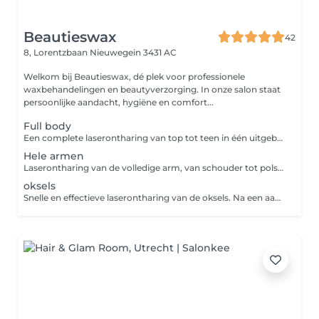
Beautieswax
42
8, Lorentzbaan
Nieuwegein 3431 AC
Welkom bij Beautieswax, dé plek voor professionele
waxbehandelingen en beautyverzorging. In onze salon staat
persoonlijke aandacht, hygiëne en comfort...
Full body
Een complete laserontharing van top tot teen in één uitgebreide sessie. We behandelen alle gewenste zones - hele armen, hele benen, buik, rug, billen en oksels - met professionele laserapparatuur die de haarwortel gericht uitschakelt. Ideaal voor wie in één keer overal blijvend van ongewenste haargroei af wil, met zichtbaar resultaat na een aantal behandelingen.
Hele armen
Laserontharing van de volledige arm, van schouder tot pols. De laser schakelt de haarwortel gericht uit, waardoor de haargroei na meerdere sessies duidelijk vermindert. Zo geniet je van een gladde huid zonder dagelijks scheren of waxen.
oksels
Snelle en effectieve laserontharing van de oksels. Na een aantal behandelingen merk je een duidelijke afname van de haargroei, voor een fris en glad gevoel zonder irritatie door scheren.