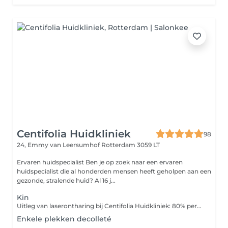
Centifolia Huidkliniek
98
24, Emmy van Leersumhof
Rotterdam 3059 LT
Ervaren huidspecialist Ben je op zoek naar een ervaren
huidspecialist die al honderden mensen heeft geholpen aan een
gezonde, stralende huid? Al 16 j...
Kin
Uitleg van laserontharing bij Centifolia Huidkliniek: 80% permanent verwijderd: de overige 20% worden lichte donshaartjes Geschikt voor elk huidtype: van lichte tot donkere huid Korte behandeltijd: 20-30 minuten, afhankelijk van het gebied. Korte hersteltijd: je kunt 2-3 dagen na de behandeling weer sporten
Enkele plekken decolleté