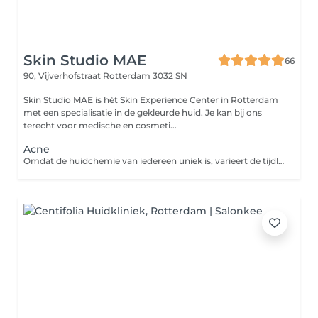
Skin Studio MAE
66
90, Vijverhofstraat
Rotterdam 3032 SN
Skin Studio MAE is hét Skin Experience Center in Rotterdam
met een specialisatie in de gekleurde huid. Je kan bij ons
terecht voor medische en cosmeti...
Acne
Omdat de huidchemie van iedereen uniek is, varieert de tijdlijn voor het verbeteren van acne sterk, van enkele maanden tot een jaar. Het duurt ongeveer 3 maanden voordat acne zijn volledige cyclus heeft doorlopen. Daarom raden wij aan om je minimaal 90 dagen in te zetten om onderliggende verstoppingen de kans te geven naar de oppervlakte te komen. Daarnaast adviseren wij om een intolerantie- en/of darmtest te doen om van binnenuit te kijken waar er mogelijk disbalans aanwezig is. Deze aanpak helpt ons om de oorzaak van acne beter te begrijpen en de behandelingen effectiever af te stemmen op jouw behoeften.