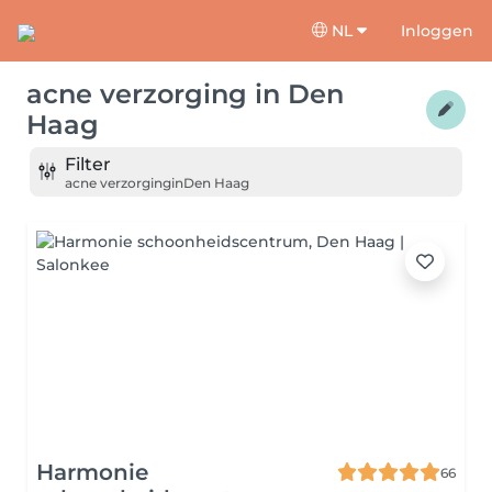
NL
Inloggen
acne verzorging
in
Den
Haag
Filter
acne verzorging
in
Den Haag
Harmonie
66