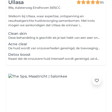
Ullasa
85
99a, Aalsterweg
Eindhoven 5615CC
Welkom bij Ullasa, waar expertise, ontspanning en
resultaatgerichte huidverzorging samenkomen. Met trots
mogen we aankondigen dat Ullasa de winnaar i...
Clean skin
Deze behandeling is geschikt als je last hebt van een zeer onzuivere huid zoals veel puistjes of blackheads. Je huid wordt grondig gereinigd en hersteld van de onzuiverheden. Door deze behandeling regelmatig te ondergaan zal je huid mooi en fris blijven.
Acne clear
De huid wordt van onzuiverheden gereinigd, de toevoeging van de exfolitatie zal de huid intensiever herstellen. De toevoeging van een softpeel zal de huid gladder en zachter maken en de uitstraling verbeteren en poriën verfijnen
Detox boost
Naast dat de onzuivere huid intensief wordt gereinigd, zal de werking van de Detox peel de huid extra diep zuiveren en ontdoen van onnodige gifstoffen. De huid krijgt hierdoor een frisser uiterlijk.