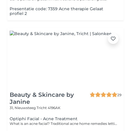
Presentatie code: 7359 Acne therapie Gelaat
profiel 2
Beauty & Skincare by
29
Janine
31, Nieuwsteeg
Tricht 4196AK
Optiphi Facial - Acne Treatment
What is an acne facial? Traditional acne home remedies letting you down? Trust in the professionals to use expertise and advanced techniques to reduce acne breakouts and calm inflamed skin. What can I expect? Acne facials usually begin with a consultation with a trained dermatologist. Typically, your face will be thoroughly cleansed, exfoliated and dirt and debris will be extracted from clogged pores. Products such as glycolic acid, salicylic acid or facial peels may be used to remove dead skin cells and regenerate the skin's surface. What are the benefits? An acne facial can reduce redness and inflammation and also help prevent future breakouts of acne. You can look forward to improved skin texture, a more even skin tone and, most importantly, increased confidence in your complexion.