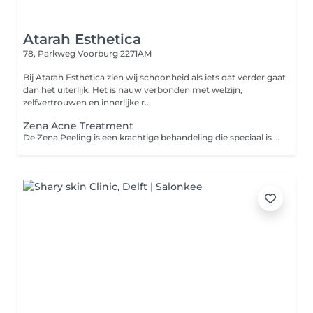
Atarah Esthetica
78, Parkweg
Voorburg 2271AM
Bij Atarah Esthetica zien wij schoonheid als iets dat verder gaat
dan het uiterlijk. Het is nauw verbonden met welzijn,
zelfvertrouwen en innerlijke r...
Zena Acne Treatment
De Zena Peeling is een krachtige behandeling die speciaal is ontwikkeld om zowel hyperpigmentatie als acne aan te pakken. Voor acne werkt de peeling ontstekingsremmend, vermindert het onzuiverheden en helpt het de poriën te ontstoppen. Deze peeling is ideaal voor mensen die zowel de effecten van acne als pigmentvlekken willen behandelen, met als resultaat een egale, gezonde huid. Niet geschikt voor: Zeer gevoelige huiden of huiden met actieve ontstekingen (zoals ernstige acne) zonder voorafgaand overleg met een specialist.