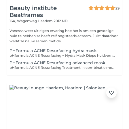
Beauty institute
29
Beatframes
16A, Wagenweg
Haarlem 2012 ND
Vanessa weet uit eigen ervaring hoe het is om een gevoelige
huid te hebben ze heeft zelf nog steeds eczeem. Juist daardoor
werkt ze nauw samen met de...
PHFormula ACNE Resurfacing hydra mask
pHformula ACNE Resurfacing + Hydra Mask Diepe huidvernieuwing en kalmerende hydratatie voor de acnegevoelige huid De pHformula ACNE Resurfacing Treatment is een doelgerichte, medische huidbehandeling ontwikkeld voor de onzuivere, vette of acnegevoelige huid. Dankzij een unieke combinatie van zuren (zoals salicylzuur en amandelzuur), antibacteriële ingrediënten en pH-gecontroleerde technologie, wordt de huid intensief gezuiverd, gekalmeerd en vernieuwd zonder overmatige irritatie. De behandeling wordt gecombineerd met het Hydra Mask, dat diep hydrateert, kalmeert en roodheid vermindert. Dit zorgt voor balans in de huid en bevordert het herstel na het peel-proces. Wat doet deze behandeling? Vermindert actieve ontstekingen en onzuiverheden Reguleert talgproductie en zuivert de poriën Verfijnt de huidstructuur en vermindert post-acne littekens Herstelt de vochtbalans en versterkt de huidbarrière Aanbevolen bij: Acne (jeugd- of volwassenacne) Verstopte poriën, mee-eters en ontstekingen Vette en onrustige huid Huid met restlittekens of oneffenheden na acne Duur: ± 60 minuten Resultaat: Een zuivere, matte en gekalmeerde huid met verfijnde poriën en minder roodheid Tip: Zeer geschikt als kuurbehandeling en te combineren met pHformula thuisproducten voor optimaal resultaat.
PHFormula ACNE Resurfacing advanced mask
pHformula ACNE Resurfacing Treatment in combinatie met het Advanced Mask voor een intensieve aanpak van acne en ontstekingen: pHformula ACNE Resurfacing + Advanced Mask Intensieve peeling en kalmerende huidherstelbehandeling voor actieve acne De ACNE Resurfacing Treatment van pHformula is speciaal ontwikkeld om de acnegevoelige, vette en ontstekingsgevoelige huid doelgericht te behandelen. Door gebruik te maken van gecontroleerde chemische resurfacing met onder andere salicylzuur, azelaïnezuur en amandelzuur, wordt de huid op een veilige en effectieve manier vernieuwd, met als doel het verminderen van puistjes, ontstekingen en restlittekens. De behandeling wordt afgesloten met het Advanced Recovery Mask, dat intensief kalmeert, roodheid vermindert en de huidbarrière versterkt. Hierdoor is deze behandeling niet alleen doeltreffend, maar ook comfortabel voor de gevoelige of reactieve huid. Wat doet deze behandeling? Vermindert actieve acne en ontstekingen Zuivert en verkleint poriën Verbetert de huidstructuur en voorkomt littekens Brengt de huid terug in balans en kalmeert zichtbaar Aanbevolen bij: Actieve acne (mild tot ernstig) Vette huid met verstopte poriën Restlittekens of rode vlekjes na acne Onrustige, reactieve huid Duur: ± 60 minuten Nazorg: Vermijd zon en gebruik aangepaste pHformula thuisverzorging Resultaat: Een schonere, gekalmeerde en zichtbaar verbeterde huid met minder onzuiverheden Tip: Voor optimaal resultaat wordt een behandelkuur in combinatie met pHformula thuisproducten sterk aangeraden.