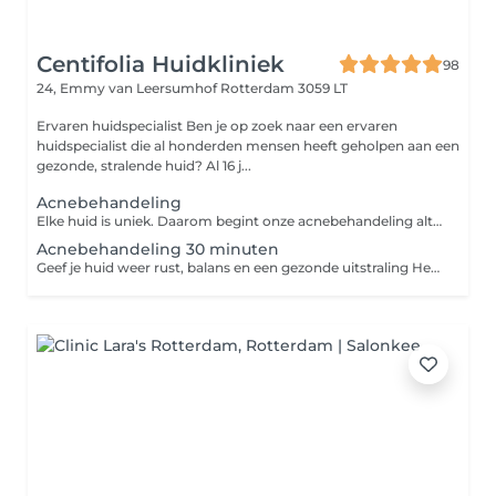
Centifolia Huidkliniek
98
24, Emmy van Leersumhof
Rotterdam 3059 LT
Ervaren huidspecialist Ben je op zoek naar een ervaren
huidspecialist die al honderden mensen heeft geholpen aan een
gezonde, stralende huid? Al 16 j...
Acnebehandeling
Elke huid is uniek. Daarom begint onze acnebehandeling altijd met een persoonlijk intakegesprek, waarin we je huidconditie nauwkeurig bekijken, naar jouw verhaal luisteren en een behandelplan op maat opstellen. Hierbij houden we rekening met: De vorm en ernst van de acne Jouw huidtype en eventuele gevoeligheden Eventuele medicatie of onderliggende factoren Jouw wensen en doelen Onze behandelingen zijn een combinatie van professionele technieken en zorgen voor een zichtbare verbetering van de huid: Dieptereiniging Verwijdert onzuiverheden en overtollig talg. Kalmerende en zuiverende maskers Verzachten de huid en verminderen roodheid. LED-therapie Ondersteunt huidherstel en pakt acne actief aan.
Acnebehandeling 30 minuten
Geef je huid weer rust, balans en een gezonde uitstraling Heb je last van puistjes, mee-eters, een vette huid of verstopte poriën? Deze professionele acnebehandeling is speciaal ontwikkeld om de huid diep te reinigen, onzuiverheden te verminderen en nieuwe ontstekingen te helpen voorkomen. Wat kun je verwachten? Uitgebreide huidanalyse Reiniging van de huid Dieptereinigende exfoliatie afgestemd op jouw huidtype Verweken van onzuiverheden Verwijderen van mee-eters en verstoppingen Kalmerende en verzorgende producten afgestemd op de acnegevoelige huid Persoonlijk huidadvies op maat Resultaat Diep gereinigde huid Minder mee-eters en onzuiverheden Verfijnde poriën Frissere en egalere uitstraling Professioneel advies voor thuisverzorging Voor het beste resultaat adviseren wij een behandeltraject in combinatie met de juiste huidverzorgingsproducten voor thuis.