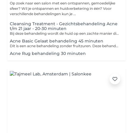
Op zoek naar een salon met een ontspannen, gemoedelijke
sfeer? Wil je ontspannen en huidverbetering in één? Voor
verschillende behandelingen kun je ...
Cleansing Treatment - Gezichtsbehandeling Acne
t/m 21 jaar - 20-30 minuten
Bij deze behandeling wordt de huid op een zachte manier diep gereinigd en krijg je advies hoe je jouw huid het beste thuis kan verzorgen. -Reinigen -Dieptereiniging -Onzuiverheden verwijderen -Dag- of nachtverzorging
Acne Basic Gelaat behandeling 45 minuten
Dit is een acne behandeling zonder fruitzuren. Deze behandeling is puur gericht op het reinigen en verzorgen van een acne huid. Let op! Bij deze behandeling zit het epileren/waxen van de wenkbrauwen niet inbegrepen. Deze optie kan los bijgeboekt worden. <div>Bij deze behandeling zit het epileren /waxen van de wenkbrauwen niet inbegrepen. -Reinigen -Dieptereiniging -Eventueel reinigend masker -Onzuiverheden verwijderen -Serum -Masker -Dag- of nachtverzorging</div>
Acne Rug behandeling 30 minuten