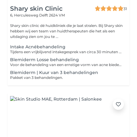
Shary skin Clinic
31
6, Herculesweg
Delft 2624 VM
Shary skin clinic dé huidkliniek die je laat stralen. Bij Shary skin
hebben wij een team van huidtherapeuten die het als een
uitdaging zien om jou te ...
Intake Acnébehandeling
Tijdens een vrijblijvend intakegesprek van circa 30 minuten bekijkt de huidtherapeut je huid en worden je wensen en de mogelijkheden besproken.
Blemiderm Losse behandeling
Voor de behandeling van een ernstige vorm van acne bieden we Blemiderm van Mesoestetic. Dit is wereldwijd één van de beste behandelingen voor een door acne aangetaste of acne gevoelige huid.
Blemiderm | Kuur van 3 behandelingen
Pakket van 3 behandelingen.