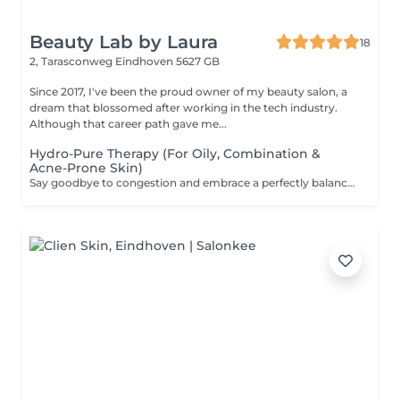
Beauty Lab by Laura
18
2, Tarasconweg
Eindhoven 5627 GB
Since 2017, I've been the proud owner of my beauty salon, a
dream that blossomed after working in the tech industry.
Although that career path gave me...
Hydro-Pure Therapy (For Oily, Combination &
Acne-Prone Skin)
Say goodbye to congestion and embrace a perfectly balanced, matte, and refined complexion. Designed specifically for oily, combination, and acne-prone skin, this advanced clarifying treatment uses deep hydrogen fusion to sweep away impurities and environmental buildup from the pores. Infused with professional-grade salicylic acid (BHA) and targeted botanical concentrates, it actively regulates sebum production, calms redness, and prevents future breakouts. A deeply purifying yet remarkably soothing treatment that leaves your skin feeling incredibly fresh, clear, and thoroughly detoxified.