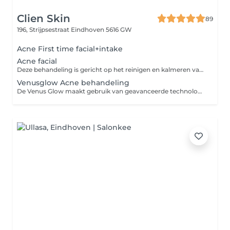
Clien Skin
89
196, Strijpsestraat
Eindhoven 5616 GW
Acne First time facial+intake
Acne facial
Deze behandeling is gericht op het reinigen en kalmeren van de acne-gevoelige huid. Met een dieptereiniging, zachte exfoliatie en een kalmerend masker werken we aan een zuivere en frisse huid. Ideaal voor het verminderen van onzuiverheden en roodheid. We stemmen de behandeling altijd af op de behoeften van jouw huid en passen deze direct aan voor het beste resultaat.
Venusglow Acne behandeling
De Venus Glow maakt gebruik van geavanceerde technologieën om de huidverzorgingservaring te verbeteren: Diepe Poriënbehandeling: De Venus Glow richt zich op het bereiken van de diepere poriën van de huid. Dit is van essentieel belang om onzuiverheden en overtollig talg effectief te verwijderen, waardoor de huid er frisser en schoner uitziet. Hydratatie: Naast het reinigen van de poriën, zorgt de behandeling ervoor dat de huid diep gehydrateerd wordt. Dit draagt bij aan een gezonde gloed en een gehydrateerde uitstraling van de huid. Huidvernieuwing: De Venus Glow stimuleert tevens de huidvernieuwing. Door de combinatie van de behandeling met verschillende technologieën worden dode huidcellen voorzichtig verwijderd, wat kan resulteren in een gladdere en stralendere huid. Bij het boeken van de behandeling kunnen er verschillende opties zijn, afhankelijk van de toevoeging van andere producten of technologieën. *De Venus Glow is een geweldige aanvulling op een acnebehandeling, vooral voor het aanpakken van comedogene acne. Deze behandeling gaat diep in de poriën om grondig te reinigen, wat bijdraagt aan het verminderen van comedogene acne. Bovendien laat de behandeling een prachtige en gezonde gloed op de huid achter, wat het resultaat nog verder verbetert. Met de Venus Glow kunt u zowel het bestrijden van acne als het bereiken van een stralende huid bereiken.