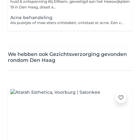
huid & ontspanning Bij Elifsem, gevestigd aan het Heeswijkplein
19 in Den Haag, draait a...
Acne behandeling
Als puistjes of mee-eters ontsteken, ontstaat er acne. Een vervelende, zichtbare aandoening op het gezicht, de rug en de borst. Een goede verzorging en huidverbeterende behandelingen verminderen de acne, voorkomen blijvende littekens en brengen de huid weer in balans. De ANBOS-schoonheidsspecialist helpt je hiermee zodat jouw huid er weer schoon en fris uitziet! Acne vulgaris is de medische term voor jeugdpuistjes. Het is een chronisch ontstekingsproces van het haarfollikel-talgkliersysteem dat wordt beïnvloed door hormonale factoren. Meestal vind je acne op het gezicht, in de hals en nek, op de borst en de rug.
We hebben ook Gezichtsverzorging gevonden
rondom Den Haag