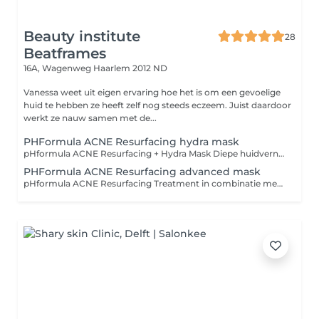
Beauty institute
28
Beatframes
16A, Wagenweg
Haarlem 2012 ND
Vanessa weet uit eigen ervaring hoe het is om een gevoelige
huid te hebben ze heeft zelf nog steeds eczeem. Juist daardoor
werkt ze nauw samen met de...
PHFormula ACNE Resurfacing hydra mask
pHformula ACNE Resurfacing + Hydra Mask Diepe huidvernieuwing en kalmerende hydratatie voor de acnegevoelige huid De pHformula ACNE Resurfacing Treatment is een doelgerichte, medische huidbehandeling ontwikkeld voor de onzuivere, vette of acnegevoelige huid. Dankzij een unieke combinatie van zuren (zoals salicylzuur en amandelzuur), antibacteriële ingrediënten en pH-gecontroleerde technologie, wordt de huid intensief gezuiverd, gekalmeerd en vernieuwd zonder overmatige irritatie. De behandeling wordt gecombineerd met het Hydra Mask, dat diep hydrateert, kalmeert en roodheid vermindert. Dit zorgt voor balans in de huid en bevordert het herstel na het peel-proces. Wat doet deze behandeling? Vermindert actieve ontstekingen en onzuiverheden Reguleert talgproductie en zuivert de poriën Verfijnt de huidstructuur en vermindert post-acne littekens Herstelt de vochtbalans en versterkt de huidbarrière Aanbevolen bij: Acne (jeugd- of volwassenacne) Verstopte poriën, mee-eters en ontstekingen Vette en onrustige huid Huid met restlittekens of oneffenheden na acne Duur: ± 60 minuten Resultaat: Een zuivere, matte en gekalmeerde huid met verfijnde poriën en minder roodheid Tip: Zeer geschikt als kuurbehandeling en te combineren met pHformula thuisproducten voor optimaal resultaat.
PHFormula ACNE Resurfacing advanced mask
pHformula ACNE Resurfacing Treatment in combinatie met het Advanced Mask voor een intensieve aanpak van acne en ontstekingen: pHformula ACNE Resurfacing + Advanced Mask Intensieve peeling en kalmerende huidherstelbehandeling voor actieve acne De ACNE Resurfacing Treatment van pHformula is speciaal ontwikkeld om de acnegevoelige, vette en ontstekingsgevoelige huid doelgericht te behandelen. Door gebruik te maken van gecontroleerde chemische resurfacing met onder andere salicylzuur, azelaïnezuur en amandelzuur, wordt de huid op een veilige en effectieve manier vernieuwd, met als doel het verminderen van puistjes, ontstekingen en restlittekens. De behandeling wordt afgesloten met het Advanced Recovery Mask, dat intensief kalmeert, roodheid vermindert en de huidbarrière versterkt. Hierdoor is deze behandeling niet alleen doeltreffend, maar ook comfortabel voor de gevoelige of reactieve huid. Wat doet deze behandeling? Vermindert actieve acne en ontstekingen Zuivert en verkleint poriën Verbetert de huidstructuur en voorkomt littekens Brengt de huid terug in balans en kalmeert zichtbaar Aanbevolen bij: Actieve acne (mild tot ernstig) Vette huid met verstopte poriën Restlittekens of rode vlekjes na acne Onrustige, reactieve huid Duur: ± 60 minuten Nazorg: Vermijd zon en gebruik aangepaste pHformula thuisverzorging Resultaat: Een schonere, gekalmeerde en zichtbaar verbeterde huid met minder onzuiverheden Tip: Voor optimaal resultaat wordt een behandelkuur in combinatie met pHformula thuisproducten sterk aangeraden.