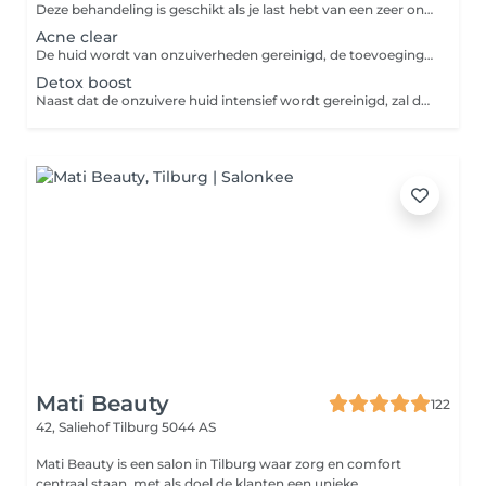
Deze behandeling is geschikt als je last hebt van een zeer onzuivere huid zoals veel puistjes of blackheads. Je huid wordt grondig gereinigd en hersteld van de onzuiverheden. Door deze behandeling regelmatig te ondergaan zal je huid mooi en fris blijven.
Acne clear
De huid wordt van onzuiverheden gereinigd, de toevoeging van de exfolitatie zal de huid intensiever herstellen. De toevoeging van een softpeel zal de huid gladder en zachter maken en de uitstraling verbeteren en poriën verfijnen
Detox boost
Naast dat de onzuivere huid intensief wordt gereinigd, zal de werking van de Detox peel de huid extra diep zuiveren en ontdoen van onnodige gifstoffen. De huid krijgt hierdoor een frisser uiterlijk.
Mati Beauty
122
42, Saliehof
Tilburg 5044 AS
Mati Beauty is een salon in Tilburg waar zorg en comfort
centraal staan, met als doel de klanten een unieke