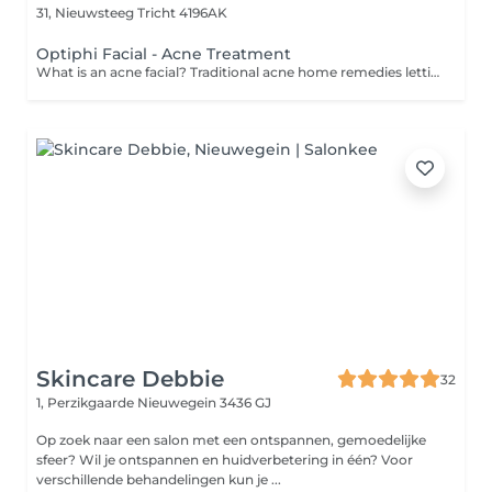
31, Nieuwsteeg
Tricht 4196AK
Optiphi Facial - Acne Treatment
What is an acne facial? Traditional acne home remedies letting you down? Trust in the professionals to use expertise and advanced techniques to reduce acne breakouts and calm inflamed skin. What can I expect? Acne facials usually begin with a consultation with a trained dermatologist. Typically, your face will be thoroughly cleansed, exfoliated and dirt and debris will be extracted from clogged pores. Products such as glycolic acid, salicylic acid or facial peels may be used to remove dead skin cells and regenerate the skin's surface. What are the benefits? An acne facial can reduce redness and inflammation and also help prevent future breakouts of acne. You can look forward to improved skin texture, a more even skin tone and, most importantly, increased confidence in your complexion.
Skincare Debbie
32
1, Perzikgaarde
Nieuwegein 3436 GJ
Op zoek naar een salon met een ontspannen, gemoedelijke
sfeer? Wil je ontspannen en huidverbetering in één? Voor
verschillende behandelingen kun je ...