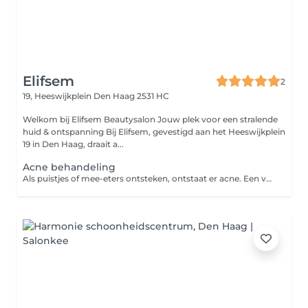
Elifsem
2
19, Heeswijkplein
Den Haag 2531 HC
Welkom bij Elifsem Beautysalon Jouw plek voor een stralende
huid & ontspanning Bij Elifsem, gevestigd aan het Heeswijkplein
19 in Den Haag, draait a...
Acne behandeling
Als puistjes of mee-eters ontsteken, ontstaat er acne. Een vervelende, zichtbare aandoening op het gezicht, de rug en de borst. Een goede verzorging en huidverbeterende behandelingen verminderen de acne, voorkomen blijvende littekens en brengen de huid weer in balans. De ANBOS-schoonheidsspecialist helpt je hiermee zodat jouw huid er weer schoon en fris uitziet! Acne vulgaris is de medische term voor jeugdpuistjes. Het is een chronisch ontstekingsproces van het haarfollikel-talgkliersysteem dat wordt beïnvloed door hormonale factoren. Meestal vind je acne op het gezicht, in de hals en nek, op de borst en de rug.