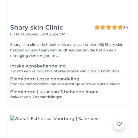
Shary skin Clinic
30
6, Herculesweg
Delft 2624 VM
Shary skin clinic dé huidkliniek die je laat stralen. Bij Shary skin
hebben wij een team van huidtherapeuten die het als een
uitdaging zien om jou te ...
Intake Acnébehandeling
Tijdens een vrijblijvend intakegesprek van circa 30 minuten bekijkt de huidtherapeut je huid en worden je wensen en de mogelijkheden besproken.
Blemiderm Losse behandeling
Voor de behandeling van een ernstige vorm van acne bieden we Blemiderm van Mesoestetic. Dit is wereldwijd één van de beste behandelingen voor een door acne aangetaste of acne gevoelige huid.
Blemiderm | Kuur van 3 behandelingen
Pakket van 3 behandelingen.