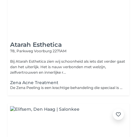
Atarah Esthetica
78, Parkweg
Voorburg 2271AM
Bij Atarah Esthetica zien wij schoonheid als iets dat verder gaat
dan het uiterlijk. Het is nauw verbonden met welzijn,
zelfvertrouwen en innerlijke r...
Zena Acne Treatment
De Zena Peeling is een krachtige behandeling die speciaal is ontwikkeld om zowel hyperpigmentatie als acne aan te pakken. Voor acne werkt de peeling ontstekingsremmend, vermindert het onzuiverheden en helpt het de poriën te ontstoppen. Deze peeling is ideaal voor mensen die zowel de effecten van acne als pigmentvlekken willen behandelen, met als resultaat een egale, gezonde huid. Niet geschikt voor: Zeer gevoelige huiden of huiden met actieve ontstekingen (zoals ernstige acne) zonder voorafgaand overleg met een specialist.