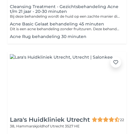
Cleansing Treatment - Gezichtsbehandeling Acne
t/m 21 jaar - 20-30 minuten
Bij deze behandeling wordt de huid op een zachte manier diep gereinigd en krijg je advies hoe je jouw huid het beste thuis kan verzorgen. -Reinigen -Dieptereiniging -Onzuiverheden verwijderen -Dag- of nachtverzorging
Acne Basic Gelaat behandeling 45 minuten
Dit is een acne behandeling zonder fruitzuren. Deze behandeling is puur gericht op het reinigen en verzorgen van een acne huid. Let op! Bij deze behandeling zit het epileren/waxen van de wenkbrauwen niet inbegrepen. Deze optie kan los bijgeboekt worden. <div>Bij deze behandeling zit het epileren /waxen van de wenkbrauwen niet inbegrepen. -Reinigen -Dieptereiniging -Eventueel reinigend masker -Onzuiverheden verwijderen -Serum -Masker -Dag- of nachtverzorging</div>
Acne Rug behandeling 30 minuten
Lara's Huidkliniek Utrecht
22
38, Hammarskjoldhof
Utrecht 3527 HE