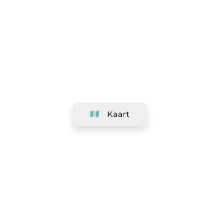
Kaart
Bedrijf
Support
Team
&
Carrières