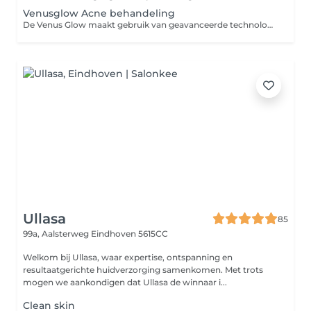
Venusglow Acne behandeling
De Venus Glow maakt gebruik van geavanceerde technologieën om de huidverzorgingservaring te verbeteren: Diepe Poriënbehandeling: De Venus Glow richt zich op het bereiken van de diepere poriën van de huid. Dit is van essentieel belang om onzuiverheden en overtollig talg effectief te verwijderen, waardoor de huid er frisser en schoner uitziet. Hydratatie: Naast het reinigen van de poriën, zorgt de behandeling ervoor dat de huid diep gehydrateerd wordt. Dit draagt bij aan een gezonde gloed en een gehydrateerde uitstraling van de huid. Huidvernieuwing: De Venus Glow stimuleert tevens de huidvernieuwing. Door de combinatie van de behandeling met verschillende technologieën worden dode huidcellen voorzichtig verwijderd, wat kan resulteren in een gladdere en stralendere huid. Bij het boeken van de behandeling kunnen er verschillende opties zijn, afhankelijk van de toevoeging van andere producten of technologieën. *De Venus Glow is een geweldige aanvulling op een acnebehandeling, vooral voor het aanpakken van comedogene acne. Deze behandeling gaat diep in de poriën om grondig te reinigen, wat bijdraagt aan het verminderen van comedogene acne. Bovendien laat de behandeling een prachtige en gezonde gloed op de huid achter, wat het resultaat nog verder verbetert. Met de Venus Glow kunt u zowel het bestrijden van acne als het bereiken van een stralende huid bereiken.
Ullasa
85
99a, Aalsterweg
Eindhoven 5615CC
Welkom bij Ullasa, waar expertise, ontspanning en
resultaatgerichte huidverzorging samenkomen. Met trots
mogen we aankondigen dat Ullasa de winnaar i...
Clean skin