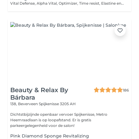
Vital Defense, Alpha Vital, Optimizer, Time resist, Elastine en de nieuwe Excellence Code Verslapte huid, last van rimpels, heeft uw huid een opfrisbeurt nodig, dan zijn dit de juiste behandelingen. Hiervoor worden speciale producten gebruikt die de huid weer stimuleren. De behandelingen bestaan uit: Yon-Ka welkom, oppervlakte reiniging, diepte reiniging door middel van een softpeeling gevolgd door een micro peel of een fruitzuur met speciale handelingen op de rimpels, oneffenheden verwijderen, epileren, massage op warmwater kussen, speciaal rubber masker voor versteviging, speciale dagcrème en wordt afgesloten met een Yon-Ka afsluiting. Bij de Excellence Code wordt gebruik gemaakt van speciale drukpunten en bindweefselmassage.
Beauty & Relax By
186
Bárbara
138, Beverveen
Spijkenisse 3205 AH
Dichtstbijzijnde openbaar vervoer Spijkenisse, Metro
Heemraadlaan is op loopafstand. Er is gratis
parkeergelegenheid voor de salon!
Pink Diamond Sponge Revitalizing