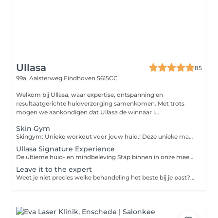
Ullasa
85
99a, Aalsterweg
Eindhoven 5615CC
Welkom bij Ullasa, waar expertise, ontspanning en
resultaatgerichte huidverzorging samenkomen. Met trots
mogen we aankondigen dat Ullasa de winnaar i...
Skin Gym
Skingym: Unieke workout voor jouw huid.! Deze unieke manuele massage exclusief ontworpen door Ullasa activeert de spieren en het bindweefsel in het gezicht voor direct effect d.m.v. unieke technieken al Fascia - Buccal - Sculpting -Split Lymfedrainage en de klassieke bindweefsel grepen. De conditie van de huid verbeterd met als resultaat een gezonde glow - strakkere kaaklijn - volume - gelifte ogen - stimulatie van collageen - verbeterde huidtextuur. Daarnaast verhelpt het spanning uit het gelaat waardoor het helpt bij kaakklemmen en migraine Hoe vaker je een Skingym workout doet, des te krachtiger wordt het effect en behoud je het resultaat! Wil je naar een optimaal resultaat werken en wekelijks komen? Kies dan voor een kuur (abonnement) bovenaan deze pagina en geniet tot wel 20,- voordeel per afspraak.
Ullasa Signature Experience
De ultieme huid- en mindbeleving Stap binnen in onze meest exclusieve behandeling: een zorgvuldig georkestreerde ervaring waar huidverbetering, innerlijke rust en zintuiglijke verwennerij samenkomen in perfecte harmonie. De Ullasa Signature Experience is het neusje van de zalm een ritueel van topkwaliteit, samengesteld uit onze meest krachtige technieken en hoogwaardige producten. Een uitzonderlijke behandeling waarin alles samenkomt waar Ullasa voor staat: resultaatgerichte huidverbetering, diepe ontspanning en volledige aandacht voor jou als mens. In onze privésuite creëren we een beleving op maat, met hoogwaardige producten, intensieve technieken en een sfeer die al je zintuigen tot rust brengt. Niet alleen je huid ondergaat een transformatie ook je mind komt tot diepe rust. Een moment van luxe, aandacht en vernieuwing. Voor wie de hoogste kwaliteit zoekt én verlangt naar échte beleving. Kies uit twee exclusieve variaties: 90 min een intensieve beleving op maat, met focus op huidverbetering en ontspanning. 120 min voor wie het allerbeste wil: een diepgaande ervaring met extra massages, uitgebreide technieken en nóg meer aandacht voor huid, mind en zintuigen.
Leave it to the expert
Weet je niet precies welke behandeling het beste bij je past? Laat het met een gerust hart aan ons over. Kies eenvoudig de gewenste tijdsduur en wij zorgen voor de rest. Na overleg stemmen we de behandeling volledig af op wat jouw huid op dat moment nodig heeft van intensieve verzorging tot huidverbetering of ontspanning. Beschikbaar vanaf 45 minuten. De exacte behandeling én prijs hangen af van wat jouw huid vraagt tijdens het bezoek. Bezoek je ons voor het eerst? - Kies dan altijd een van onze First Visit Treatments, zodat we de tijd kunnen nemen voor een grondige huidanalyse en advies.