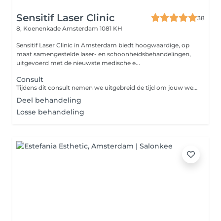
Sensitif Laser Clinic
38
8, Koenenkade
Amsterdam 1081 KH
Sensitif Laser Clinic in Amsterdam biedt hoogwaardige, op
maat samengestelde laser- en schoonheidsbehandelingen,
uitgevoerd met de nieuwste medische e...
Consult
Tijdens dit consult nemen we uitgebreid de tijd om jouw wensen, klachten en doelen te bespreken. We voeren een intakegesprek en indien nodig een eerste beoordeling of analyse om een duidelijk beeld te krijgen van jouw situatie. Voordeel: Kies je na het consult voor een behandeling bij ons? Dan wordt de prijs van het consult volledig verrekend met de kosten van de behandeling. Zo weet je zeker dat je investering in een eerste gesprek ook direct bijdraagt aan jouw behandeltraject. Wij staan voor je klaar!
Deel behandeling
Losse behandeling