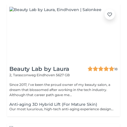
Beauty Lab by Laura
18
2, Tarasconweg
Eindhoven 5627 GB
Since 2017, I've been the proud owner of my beauty salon, a
dream that blossomed after working in the tech industry.
Although that career path gave me...
Anti-aging 3D Hybrid Lift (For Mature Skin)
Our most luxurious, high-tech anti-aging experience designed to visibly sculpt, firm, and redefine your facial contours. This premium treatment harnesses the power of Radiofrequency (RF) Thermal Lifting to painlessly heat the deeper dermal layers, instantly contracting lax collagen fibers and triggering a powerful surge of new collagen production. We then flood the skin with a prestigious Ceramide Power Booster to deeply rebuild and nourish the skin matrix, sealing it with a specialized Tens'Up lifting complex. The result is a spectacular, non-invasive lifting effect that leaves mature skin looking plumped, youthfully dense, and deeply revitalized. CANCELLATION POLICY: 1. In order to respect the time of both our clients and our staff, we ask you to arrive on time for your appointment. 2.If you will miss your appointment or you need to cancel it, we simply ask that you notify me of any cancellations or reschedulings at least 48 hours prior to the appointment. Cancellations that break these rules will cause a full payment amount requested by a bank transfer.