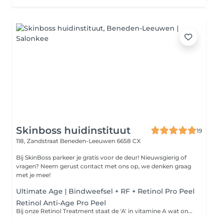
Skinboss huidinstituut
19
118, Zandstraat
Beneden-Leeuwen 6658 CX
Bij SkinBoss parkeer je gratis voor de deur! Nieuwsgierig of
vragen? Neem gerust contact met ons op, we denken graag
met je mee!
Ultimate Age | Bindweefsel + RF + Retinol Pro Peel
Retinol Anti-Age Pro Peel
Bij onze Retinol Treatment staat de 'A' in vitamine A wat ons betreft voor 'Alleskunner'! Effectief tegen rimpels, pigment, acné, roodheid, grove poriën en geeft ook nog eens een prachtige glow! En het mooiste is: deze behandeling blijft maar liefst 10 weken lang in de huid actief! Je kiest met de Retinol Treatment voor ontspanning én krachtige huidverjonging tegelijk. Wat wil je nog meer?