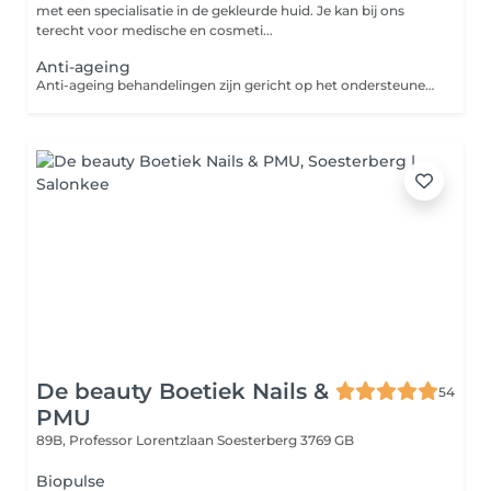
met een specialisatie in de gekleurde huid. Je kan bij ons
terecht voor medische en cosmeti...
Anti-ageing
Anti-ageing behandelingen zijn gericht op het ondersteunen van de natuurlijke processen van de huid en het vertragen van zichtbare tekenen van veroudering, zoals fijne lijntjes, verlies van elasticiteit en dofheid. Omdat huidveroudering een geleidelijk proces is, is het belangrijk om te begrijpen dat ook de verbetering tijd kost. Resultaat is afhankelijk van je huidconditie, toewijding en leefstijl. Wij raden aan om een traject van minimaal 3 tot 6 maanden te volgen, waarbij we werken aan het stimuleren van collageenproductie, het verbeteren van de huidtextuur en het hydrateren van de huid voor een jeugdige, stralende uitstraling. Om het proces te versterken, kijken we daarnaast ook naar interne factoren, zoals voeding, stress en hormoonbalans, die de huidconditie kunnen beïnvloeden. Samen creëren we een duurzame aanpak om je huid gezond en veerkrachtig te houden.
De beauty Boetiek Nails &
54
PMU
89B, Professor Lorentzlaan
Soesterberg 3769 GB
Biopulse