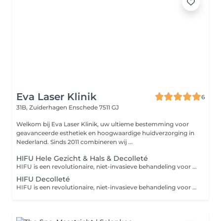
Eva Laser Klinik
6
31B, Zuiderhagen
Enschede 7511 GJ
Welkom bij Eva Laser Klinik, uw ultieme bestemming voor
geavanceerde esthetiek en hoogwaardige huidverzorging in
Nederland. Sinds 2011 combineren wij ...
HIFU Hele Gezicht & Hals & Decolleté
HIFU is een revolutionaire, niet-invasieve behandeling voor een natuurlijke facelift en diepe huidverstraking. Dankzij hoogtechnologische ultrasone geluidsgolven wordt de collageenproductie gestimuleerd. Geniet van een strakke, jeugdige huid zonder snijden!
HIFU Decolleté
HIFU is een revolutionaire, niet-invasieve behandeling voor een natuurlijke facelift en diepe huidverstraking. Dankzij hoogtechnologische ultrasone geluidsgolven wordt de collageenproductie gestimuleerd. Geniet van een strakke, jeugdige huid zonder snijden!