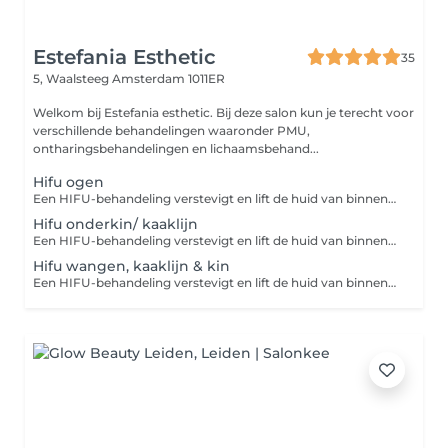
Estefania Esthetic
35
5, Waalsteeg
Amsterdam 1011ER
Welkom bij Estefania esthetic. Bij deze salon kun je terecht voor
verschillende behandelingen waaronder PMU,
ontharingsbehandelingen en lichaamsbehand...
Hifu ogen
Een HIFU-behandeling verstevigt en lift de huid van binnenuit door de natuurlijke aanmaak van collageen te stimuleren. Hierdoor wordt de huid strakker, steviger en worden fijne lijntjes en huidverslapping verminderd zonder operatie of hersteltijd. Na een HIFU-behandeling is vaak direct een lichte versteviging zichtbaar. Het uiteindelijke resultaat ontwikkelt zich geleidelijk, omdat de aanmaak van nieuw collageen tijd nodig heeft. De meeste mensen zien het beste resultaat na ongeveer 2 tot 3 maanden, met een effect dat tot 12 tot 18 maanden kan aanhouden.
Hifu onderkin/ kaaklijn
Een HIFU-behandeling verstevigt en lift de huid van binnenuit door de natuurlijke aanmaak van collageen te stimuleren. Hierdoor wordt de huid strakker, steviger en worden fijne lijntjes en huidverslapping verminderd zonder operatie of hersteltijd. Na een HIFU-behandeling is vaak direct een lichte versteviging zichtbaar. Het uiteindelijke resultaat ontwikkelt zich geleidelijk, omdat de aanmaak van nieuw collageen tijd nodig heeft. De meeste mensen zien het beste resultaat na ongeveer 2 tot 3 maanden, met een effect dat tot 12 tot 18 maanden kan aanhouden.
Hifu wangen, kaaklijn & kin
Een HIFU-behandeling verstevigt en lift de huid van binnenuit door de natuurlijke aanmaak van collageen te stimuleren. Hierdoor wordt de huid strakker, steviger en worden fijne lijntjes en huidverslapping verminderd zonder operatie of hersteltijd. Na een HIFU-behandeling is vaak direct een lichte versteviging zichtbaar. Het uiteindelijke resultaat ontwikkelt zich geleidelijk, omdat de aanmaak van nieuw collageen tijd nodig heeft. De meeste mensen zien het beste resultaat na ongeveer 2 tot 3 maanden, met een effect dat tot 12 tot 18 maanden kan aanhouden.