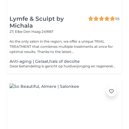
Lymfe & Sculpt by
113
Michala
27, Elbe
Den Haag 2491BT
As the only salon in the region, we offer a unique TRIAL
TREATMENT that combines multiple treatments at once for
optimal results. Thanks to the latest...
Anti-aging | Gelaat,hals of decolte
Deze behandeling is gericht op huidverjonging en regeneratie. Door de afwisseling van intensieve warmte- en koudefasen worden de diepere huidlagen gestimuleerd tot natuurlijke vernieuwing. Dit bevordert de aanmaak van collageen, verbetert de elasticiteit en helpt fijne lijntjes zichtbaar te verminderen. Na de behandeling voelt de huid steviger aan, is zichtbaar frisser en straalt een jeugdiger uitstraling uit. De behandeling is ook zeer geschikt voor vermoeide of verslapte huid die behoefte heeft aan versteviging en revitalisatie.