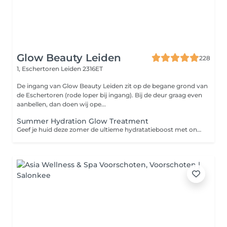
Glow Beauty Leiden
228
1, Eschertoren
Leiden 2316ET
De ingang van Glow Beauty Leiden zit op de begane grond van
de Eschertoren (rode loper bij ingang). Bij de deur graag even
aanbellen, dan doen wij ope...
Summer Hydration Glow Treatment
Geef je huid deze zomer de ultieme hydratatieboost met onze Summer Hydration Glow Treatment. Tijdens deze behandeling starten we met een intensieve dieptereiniging en peeling met de Hydrafacial, waarbij dode huidcellen en onzuiverheden op milde wijze worden verwijderd. Daarna sluizen we een krachtig serum met antioxidanten en hydraterende werkstoffen diep in de huid. Het resultaat? Een frisse, gladde en intens gehydrateerde huid met een prachtige glow. Je huid voelt voller, soepeler en comfortabeler aan en wordt extra ondersteund tegen invloeden van buitenaf, zoals zon, warmte en uitdroging. Perfect als zomerbehandeling, vóór je vakantie of juist als herstelboost na veel zon. Inclusief een verzorgend product t.w.v. €35,- voor thuis, zodat je jouw summer glow ook na de behandeling kunt blijven behouden. Voor een stralende, gehydrateerde huid die klaar is voor de zomer.