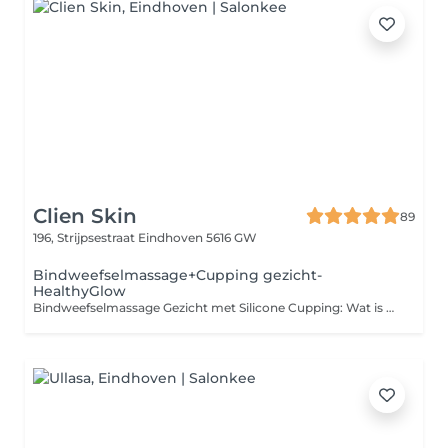
Clien Skin
89
196, Strijpsestraat
Eindhoven 5616 GW
Bindweefselmassage+Cupping gezicht-
HealthyGlow
Bindweefselmassage Gezicht met Silicone Cupping: Wat is Bindweefselmassage Gezicht? Bindweefselmassage voor het gezicht richt zich op het verbeteren van de doorbloeding en het stimuleren van collageen in de diepere huidlagen. Dit zorgt voor een strakkere en gladdere huid met een gezonde uitstraling. Wat is Silicone Cupping? Bij silicone cupping worden kleine, flexibele cups op de huid geplaatst en vacuüm getrokken. De cups worden vervolgens voorzichtig over het gezicht bewogen. Dit stimuleert de bloedcirculatie, vermindert spanning en kan fijne lijntjes en rimpels verzachten. Hoe verloopt de behandeling? De behandeling begint met een reiniging van de huid, gevolgd door een korte bindweefselmassage. Daarna worden de silicone cups gebruikt, die een licht zuigend gevoel geven. De behandeling is niet pijnlijk en helpt de huid te verjongen. Voordelen: Verbeterde doorbloeding en collageenproductie Vermindering van rimpels en fijne lijntjes. Na de behandeling kan je huid wat rood zijn, maar dit trekt snel weg. De behandeling is geschikt voor alle huidtypes.