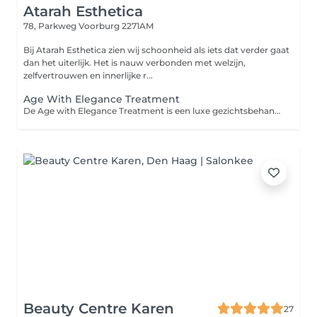
Atarah Esthetica
78, Parkweg
Voorburg 2271AM
Bij Atarah Esthetica zien wij schoonheid als iets dat verder gaat
dan het uiterlijk. Het is nauw verbonden met welzijn,
zelfvertrouwen en innerlijke r...
Age With Elegance Treatment
De Age with Elegance Treatment is een luxe gezichtsbehandeling die zich richt op het verminderen van tekenen van veroudering. Door gebruik te maken van geavanceerde technieken, voedende producten en verjongende massage, wordt de huid strakker, gladder en voller. Deze behandeling stimuleert de natuurlijke collageenproductie en verbetert de teint, waardoor je huid er jeugdig en stralend uitziet. Het is een perfecte keuze voor wie zijn huid een verfrissende, boost wil geven.
Beauty Centre Karen
27