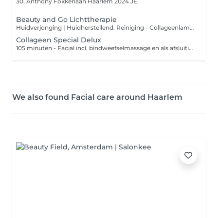
30, Anthony Fokkerlaan
Haarlem 2024 JE
Beauty and Go Lichttherapie
Huidverjonging | Huidherstellend. Reiniging - Collageenlamp - Dag- nachtcrème. De collageen lamp zet je cellen aan om collageen en elastine te produceren en heeft ook een hoog huid herstellend vermogen voor oa na een ooglidcorrectie. Voor het beste resultaat raden wij deze behandeling aan om in kuurvorm te doen. Na 5 behandelingen voel je en zie je zichtbaar resultaat
Collageen Special Delux
105 minuten - Facial incl. bindweefselmassage en als afsluiting de Beauty Angel Collageen lamp 15 min.
We also found Facial care around Haarlem