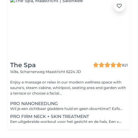
The Spa
821
149a, Scharnerweg
Maastricht 6224 JD
Enjoy a massage or relax in our modern wellness space with
sauna's, steam cabine, whirlpool, seating area and garden with
a terrace or choose a facial...
PRO NANONEEDLING
Wil je een zichtbaar gladdere huid en geen downtime? Exfolianten en professionele serums worden de huid ingebracht met een uniek apparaat met kleine kegeltjes voor maximale productopname
PRO FIRM NECK + SKIN TREATMENT
Een uitgebreide workout voor het gezicht en de hals. Een verstevigende en conditionerende diepe weefselmassage wordt gecombineerd met hertexturerende en voedende actieve werkstoffen voor een stevigere huid.