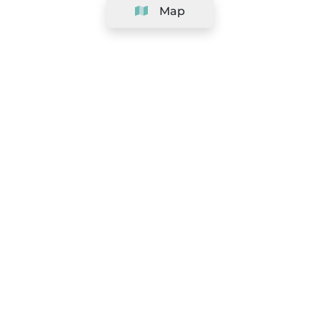
Map
Company
Support
Team
&
Careers
Information for salons
Legal
Exercise withdrawal right
Terms and conditions
Privacy Policy