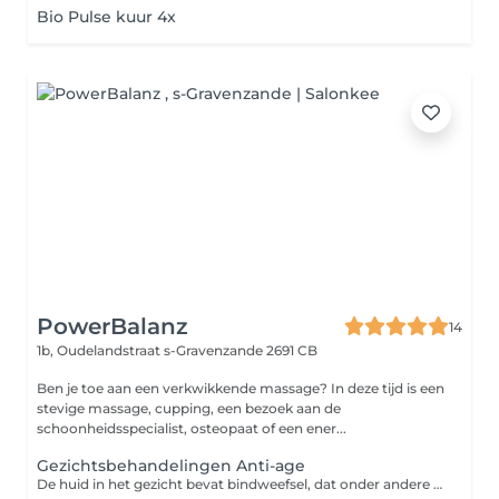
Bio Pulse kuur 4x
PowerBalanz
14
1b, Oudelandstraat
s-Gravenzande 2691 CB
Ben je toe aan een verkwikkende massage? In deze tijd is een
stevige massage, cupping, een bezoek aan de
schoonheidsspecialist, osteopaat of een ener...
Gezichtsbehandelingen Anti-age
De huid in het gezicht bevat bindweefsel, dat onder andere bestaat uit collageen een elastine. Dat zorgt voor stevigheid van je gezichtshuid. Naarmate je ouder wordt, maakt het lichaam minder collageen en elastine aan. Daardoor wordt de huid slapper en ontstaan kraaienpootjes of rimpels. Een anti-age gezichtsbehandeling zorgt voor een strakkere huid, met een direct zichtbaar resultaat. Een anti-age behandeling stimuleert de aanmaak van collageen. Masseren van bindweefsel zorgt voor extra bloedtoevoer naar het gemasseerde gebied. Daardoor komen voedingsstoffen en zuurstof makkelijker bij de cellen die voor productie van collageen zorgen. Door de massage ontstaan ook kleine veranderingen in het weefsel. Dat zet het natuurlijke genezingsproces in gang, waarbij collageen wordt aangemaakt. We starten de behandeling met een gezichtsreiniging en het verwijderen van eventuele onzuiverheden. Daarna volgt een uitgebreide bindweefselmassage. Dit is een massage waarbij de huid met stevige grepen wordt behandeld. We behandelen je gezicht, hals en decolleté. Je merkt vaak al direct na de behandeling dat de stevigheid en de kleur van je huid is verbeterd. Na de bindweefselmassage krijg je een verkoelend masker. De behandeling wordt afgesloten met gezichtsverzorging. Kies je voor de anti-age gezichtsbehandeling relax, dan krijg je een ontspannende deelmassage van de armen, schouders en hoofd erbij. Een bindweefselmassage is niet mogelijk in de eerste 3 weken nadat je botox of fillers hebt gekregen. De bindweefselmassage is ook los te boeken zonder gezichtsbehandeling of als een kuur voor 6 behandelingen. Hierbij starten we de behandeling met een gezichtsreiniging. Als het gezicht gereinigd is beginnen we de bindweefselmassage. Dit is een massage waarbij de huid met stevige grepen wordt behandeld. We behandelen je gezicht, hals en decolleté. Je merkt vaak al direct dat de stevigheid en de kleur van je huid is verbeterd. We sluiten de behandeling af met een korte gezichtsverzorging. Deze behandeling duurt 30 minuten.