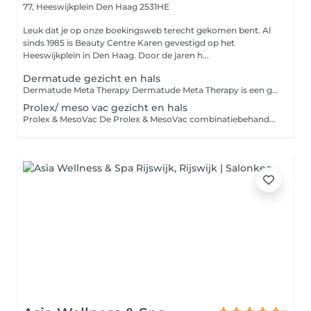
77, Heeswijkplein
Den Haag 2531HE
Leuk dat je op onze boekingsweb terecht gekomen bent. Al
sinds 1985 is Beauty Centre Karen gevestigd op het
Heeswijkplein in Den Haag. Door de jaren h...
Dermatude gezicht en hals
Dermatude Meta Therapy Dermatude Meta Therapy is een geavanceerde, niet-invasieve huidverbeterende behandeling die de huid van binnenuit activeert. Met behulp van het Meta-Jet apparaat worden werkstoffen diep in de huid gebracht en wordt de aanmaak van collageen en elastine gestimuleerd. De behandeling verbetert de huidstructuur, vermindert fijne lijntjes, rimpels, acne(littekens) en pigmentatie en zorgt voor een zichtbaar stevigere, gladdere en stralende huid.
Prolex/ meso vac gezicht en hals
Prolex & MesoVac De Prolex & MesoVac combinatiebehandeling is een intensieve, niet-invasieve huidverbeterende behandeling die gericht is op huidverjonging en -versteviging. Prolex stimuleert de huid diepgaand voor een liftend en verstevigend effect, terwijl MesoVac zorgt voor een betere opname van actieve werkstoffen en de huid zichtbaar voller en gladder maakt. Samen verbeteren ze de huidstructuur, elasticiteit en teint voor een frisse, strakke en gezonde uitstraling.