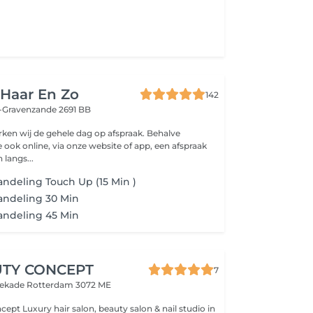
 Haar En Zo
142
-Gravenzande 2691 BB
rken wij de gehele dag op afspraak. Behalve
e ook online, via onze website of app, een afspraak
langs...
deling Touch Up (15 Min )
ndeling 30 Min
ndeling 45 Min
UTY CONCEPT
7
atekade
Rotterdam 3072 ME
 & nail studio in