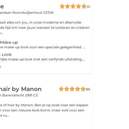
ge
41
denlaan
Noordwijkerhout 2211JK
aait alles om jou. In onze moderne en sfeervolle
e tijd om naar jouw wensen te luisteren en creëren
...
 Make-up
Een luxe, intensere make-up look voor een speciale gelegenheid. We creëren een stralende, perfect afgewerkte look met extra focus op ogen, contouring en een langdurige, glamoureuze finish.
p Look
Een frisse, natuurlijke make-up look met een verfijnde uitstraling. Tijdens deze behandeling leert u hoe u uw eigen schoonheid subtiel versterkt, met professionele tips en technieken die perfect aansluiten bij uw gezicht.
p
hair by Manon
86
an
Barendrecht 2991 CS
anon: Ben je op zoek naar een kapper
een voor een nieuwe look komt, maar ook voor een
 ru...