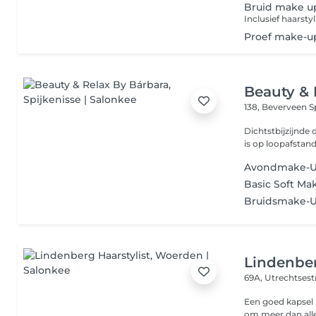
Bruid make u
Proef make-up
Beauty & 
138, Beverveen
S
Dichtstbijzijnde openbaar vervoe
Avondmake-
Basic Soft Ma
Bruidsmake-
Lindenber
69A, Utrechtses
Een goed kapsel begint bij
om meer dan all