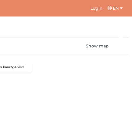
Login
EN
Show map
n kaartgebied