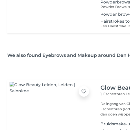
Powderbrow
Powder brow-
Hairstrokes t
We also found Eyebrows and Makeup around Den 
Glow Bea
1, Eschertoren
Le
De ingang van G
Eschertoren (rode
dan doen wij ope.
Bruidsmake-u