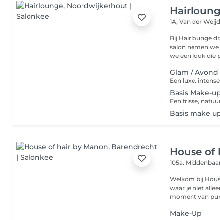
Hairloun
1A, Van der Weij
Bij Hairlounge dr
salon nemen we d
we een look die p
Glam / Avond
Basis Make-u
Basis make u
House of 
105a, Middenba
Welkom bij House of Hair by M
waar je niet all
moment van pure
Make-Up