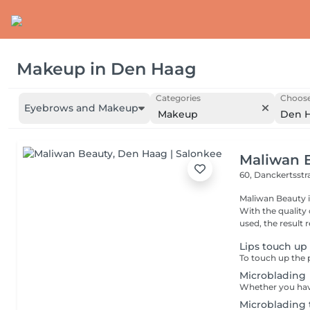
Makeup
in
Den Haag
Categories
Choose
Eyebrows and Makeup
Makeup
Den 
Maliwan 
60, Danckertsstr
Maliwan Beauty i
With the quality
used, the result re
Lips touch up
Microblading
Microblading