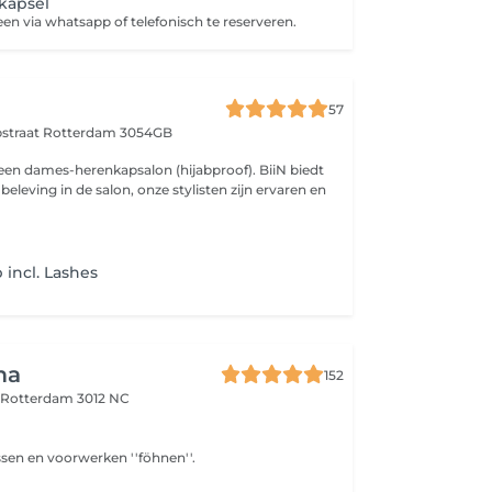
 kapsel
leen via whatsapp of telefonisch te reserveren.
57
pstraat
Rotterdam 3054GB
 een dames-herenkapsalon (hijabproof). BiiN biedt
beleving in de salon, onze stylisten zijn ervaren en
 incl. Lashes
ma
152
d
Rotterdam 3012 NC
sen en voorwerken ''föhnen''.