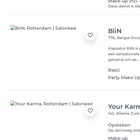
Make-up incl.
Deze dienst is al
BiiN
77b, Bergse Dor
Kapsalon BiiN is
een sensationele 
getraind om ee...
Basic
Party Make Up
Your Kar
142, Weena-Zui
Opsteken
Op aanvraag was
Make-up