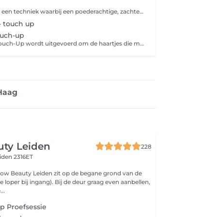
s
Powder Brows is een techniek waarbij een poederachtige, zachte schaduw wordt aangebracht om een vollere wenkbrauw te creëren. Het resultaat is een natuurlijke, gevederde look, ideaal voor mensen die op zoek zijn naar meer definitie en een subtiele eyeliner-effect rondom de wenkbrauwen. Het resultaat blijft tot wel 2 jaar zichtbaar en is perfect voor iedereen die van een beetje extra luxe houdt.
 touch up
ouch-up
Een Hairstroke Touch-Up wordt uitgevoerd om de haartjes die met de hairstrokes-techniek zijn aangebracht, opnieuw in te vullen en de vorm te perfectioneren. Na 6-12 maanden kan het resultaat wat vervagen, en deze touch-up zorgt voor een subtiele opfrissing van je wenkbrauwen.
Haag
uty Leiden
228
iden 2316ET
low Beauty Leiden zit op de begane grond van de
 loper bij ingang). Bij de deur graag even aanbellen,
..
p Proefsessie