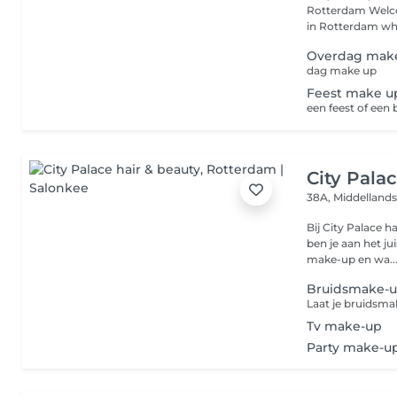
Rotterdam Welcome to Evy Beauty Concept, a luxury beauty salon
in Rotterdam wh.
Overdag mak
dag make up
Feest make u
een feest of een b
City Pala
38A, Middellands
Bij City Palace h
ben je aan het j
make-up en wa..
Bruidsmake-
Laat je bruidsmak
Tv make-up
Party make-u