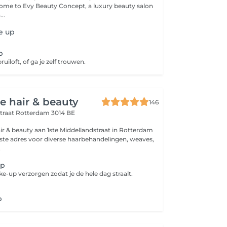
..
e up
p
ruiloft, of ga je zelf trouwen.
ce hair & beauty
146
traat
Rotterdam 3014 BE
air & beauty aan 1ste Middellandstraat in Rotterdam
uiste adres voor diverse haarbehandelingen, weaves,
.
up
e-up verzorgen zodat je de hele dag straalt.
p