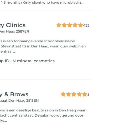
To touch up after 1-3 months ( Only client who have microblading from our salon)
y Clinics
433
Den Haag 2587ER
ics is een toonaangevende schoonheidssalon
 Stevinstraat 112 in Den Haag, waar jouw welzijn en
ntraal ...
p IDUN mineral cosmetics
y & Brows
5
traat
Den Haag 2513BM
s is een gezellige beauty salon in Den Haag waar
dacht centraal staat. De salon wordt gerund door
ke...