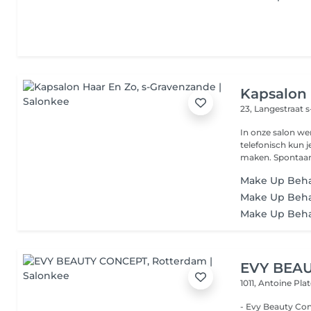
Kapsalon
23, Langestraat
s
In onze salon we
telefonisch kun j
maken. Spontaan 
Make Up Behan
Make Up Beha
Make Up Beha
EVY BEA
1011, Antoine Pl
- Evy Beauty Concept Luxury hair salon, beauty salon