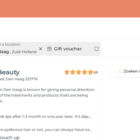
 a location
Gift voucher
Haag
,
Zuid-Holland
Beauty
Zoeken i
69
aat
Den Haag 2517TK
n Den Haag is known for giving personal attention.
 of the treatments and products thats are being
...
To touch up the pik lips after 1-3 month or one year later. It's depends on how do you prefer the lips colour.( Only client who have pink lip from our salon)
Whether you have eyebrows hair or not, you can always have natural eyebrows Tattoo Microblading
 touch up