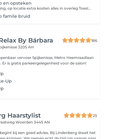
p en opsteken
Inclusief haarstyling, op locatie extra kosten alles in overleg Toeslag wordt berekend voor extra familie/vrienden
 famile bruid
Relax By Bárbara
186
pijkenisse 3205 AH
r Spijkenisse, Metro Heemraadlaan
is op loopafstand. Er is gratis parkeergelegenheid voor de salon!
Up
ke-Up
Up
g Haarstylist
25
traatweg
Woerden 3445 AN
 een goed advies. Bij Lindenberg draait het
een knippen. We nemen echt de tijd om samen naar