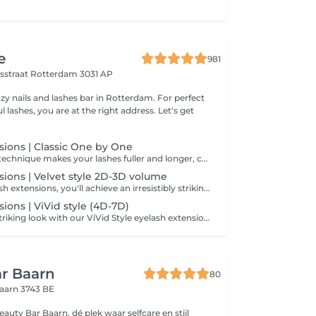
e
981
nsstraat
Rotterdam 3031 AP
ozy nails and lashes bar in Rotterdam. For perfect
l lashes, you are at the right address. Let's get
.
sions | Classic One by One
The one-by-one technique makes your lashes fuller and longer, creating a natural effect. One individual lash extension is applied to each natural lash.
sions | Velvet style 2D-3D volume
With these eyelash extensions, you'll achieve an irresistibly striking look. Two or three lash extensions are applied to each natural lash, making your lashes appear fuller and longer.
ions | ViVid style (4D-7D)
Achieve a bold, striking look with our ViVid Style eyelash extensions. Multiple lash extensions (4D-7D) are applied to each natural lash, creating a fuller, longer, and more voluminous effect.
r Baarn
80
aarn 3743 BE
eauty Bar Baarn, dé plek waar selfcare en stijl