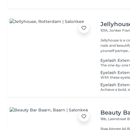
Jellyhous
101A, Jonker Fra
Jellyhouse is a c
nails and beautifu
yourself pampe..
Eyelash Exten
Eyelash Exten
Eyelash Extens
Beauty Ba
18b, Laanstraat
B
Stap binnen bij B