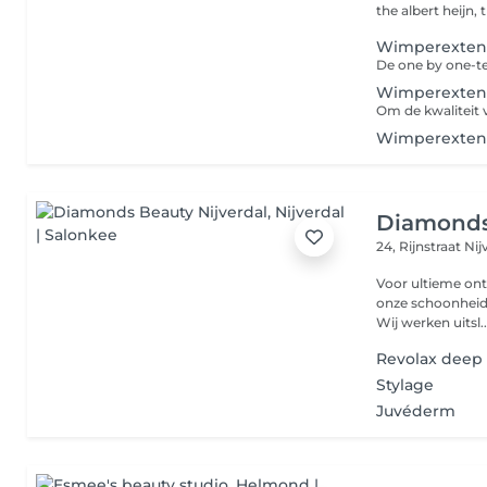
Wimperextens
Wimperextens
Wimperextens
Diamonds
24, Rijnstraat
Nij
Voor ultieme ont
onze schoonheids
Wij werken uitsl..
Revolax deep
Stylage
Juvéderm