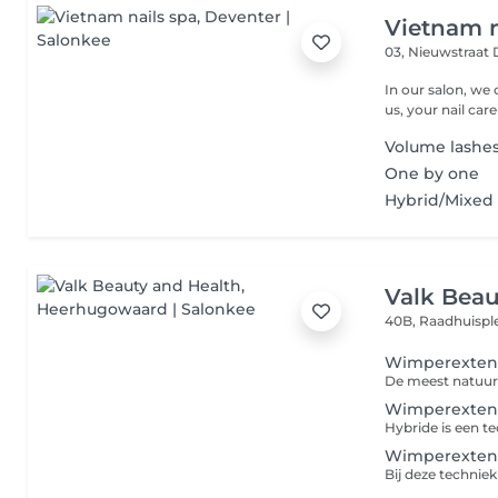
Vietnam n
03, Nieuwstraat
In our salon, we 
us, your nail care
Volume lashe
One by one
Hybrid/Mixed 
Valk Beau
40B, Raadhuispl
Wimperextens
Wimperextens
Wimperextens