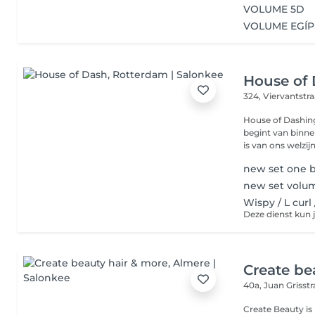
VOLUME 5D
VOLUME EGÍP
House of
324, Viervantstr
House of Dashin
begint van binne
is van ons welzijn.
new set one 
new set volu
Wispy / L curl
Deze dienst kun 
Create be
40a, Juan Grisst
Create Beauty is