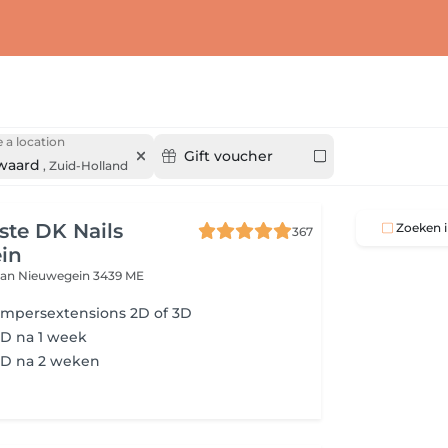
 a location
Gift voucher
waard
,
Zuid-Holland
iste DK Nails
Zoeken i
367
in
aan
Nieuwegein 3439 ME
impersextensions 2D of 3D
3D na 1 week
3D na 2 weken