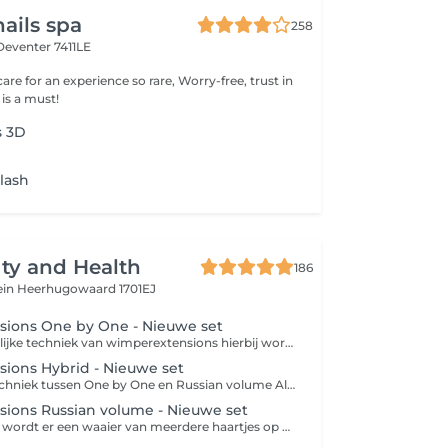
ails spa
258
Deventer 7411LE
care for an experience so rare, Worry-free, trust in
 is a must!
s 3D
lash
ty and Health
186
ein
Heerhugowaard 1701EJ
ions One by One - Nieuwe set
De meest natuurlijke techniek van wimperextensions hierbij worden er losse haartje op je eigen wimpers geplakt. lengte en dikte van de wimpeers kunnen naar wens bepaald worden
ions Hybrid - Nieuwe set
Hybride is een techniek tussen One by One en Russian volume Als je One by One te weinig vind en Russian te vol
ions Russian volume - Nieuwe set
Bij deze techniek wordt er een waaier van meerdere haartjes op de eigen wimpers geplakt waardoor er meer volume wordt gecreëerd