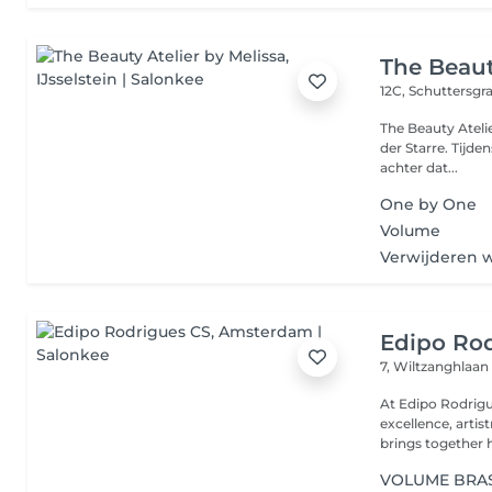
The Beaut
12C, Schuttersgr
The Beauty Ateli
der Starre. Tijde
achter dat...
One by One
Volume
Verwijderen 
Edipo Ro
7, Wiltzanghlaa
At Edipo Rodrigu
excellence, artis
brings together h
VOLUME BRAS