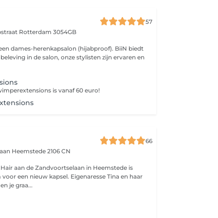
57
pstraat
Rotterdam 3054GB
 een dames-herenkapsalon (hijabproof). BiiN biedt
beleving in de salon, onze stylisten zijn ervaren en
sions
 wimperextensions is vanaf 60 euro!
xtensions
66
laan
Heemstede 2106 CN
a Hair aan de Zandvoortselaan in Heemstede is
voor een nieuw kapsel. Eigenaresse Tina en haar
 je graa...
g