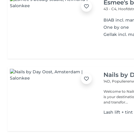
Esmee's b
43 - C4, Hoofdst
BIAB incl. ma
One by one
Gellak incl. m
Nails by 
14D, Populiere
Welcome to Nails
is your destinati
and transfor...
Lash lift + tint