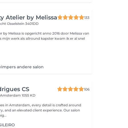
y Atelier by Melissa
133
acht
IJsselstein 3401DD
er by Melissa is opgericht anno 2016 door Melissa van
ns mijn werk als allround kapster kwam ik er al snel
wimpers andere salon
drigues CS
106
n
Amsterdam 1055 KD
es in Amsterdam, every detail is crafted around
try, and an elevated client experience. Our salon
ig...
ILEIRO