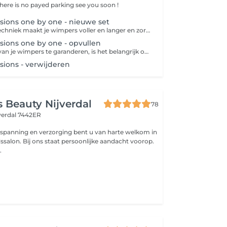
the albert heijn, there is no payed parking see you soon !
ions one by one - nieuwe set
De one by one-techniek maakt je wimpers voller en langer en zorgt voor een natuurlijk effect. Op iedere wimper wordt één nepwimper aangebracht.
ions one by one - opvullen
Om de kwaliteit van je wimpers te garanderen, is het belangrijk om op tijd op te vullen. Daarom gelden de volgende regels: Opvullen binnen 14 dagen (tot max. 2 weken) valt onder het normale opvultarief. Na 14 dagen (vanaf dag 15) kost opvullen meer, omdat er meer werk en tijd nodig is om je set weer mooi en vol te maken. Na 21 dagen (3 weken) of bij minder dan 40% overgebleven wimpers rekenen we een nieuwe set. Dankjewel voor je begrip en het respecteren van deze richtlijn zo blijven jouw wimpers altijd on point!
ions - verwijderen
 Beauty Nijverdal
78
verdal 7442ER
spanning en verzorging bent u van harte welkom in
salon. Bij ons staat persoonlijke aandacht voorop.
.