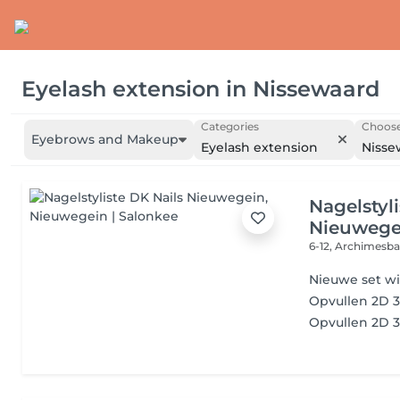
Eyelash extension
in
Nissewaard
Categories
Choose
Eyebrows and Makeup
Eyelash extension
Nisse
Nagelstyl
Nieuwege
6-12, Archimesb
Nieuwe set w
Opvullen 2D 
Opvullen 2D 