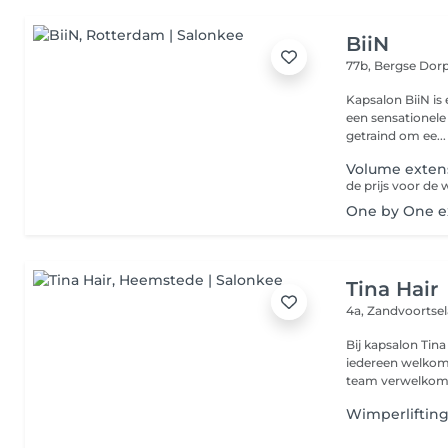
BiiN
77b, Bergse Dor
Kapsalon BiiN is
een sensationele 
getraind om ee...
Volume exten
de prijs voor de
One by One e
Tina Hair
4a, Zandvoortse
Bij kapsalon Tin
iedereen welkom 
team verwelkomen
Wimperliftin