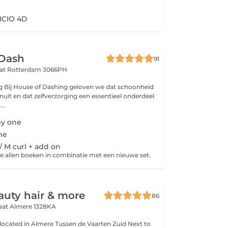
ICIO 4D
 Dash
91
aat
Rotterdam 3066PH
g Bij House of Dashing geloven we dat schoonheid
nuit en dat zelfverzorging een essentieel onderdeel
..
by one
me
 / M curl + add on
je allen boeken in combinatie met een nieuwe set.
auty hair & more
86
raat
Almere 1328KA
 located in Almere Tussen de Vaarten Zuid Next to