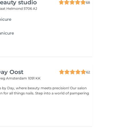
eauty studio
68
raat
Helmond 5706 AJ
nicure
anicure
Day Oost
62
nweg
Amsterdam 1091 KK
 by Day, where beauty meets precision! Our salon
on for all things nails. Step into a world of pampering