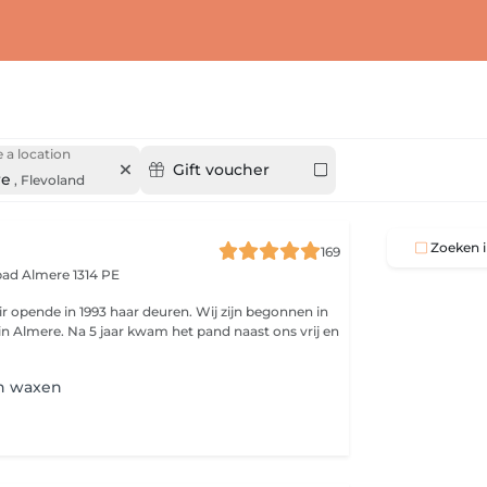
 a location
Gift voucher
re
,
Flevoland
Zoeken i
169
rpad
Almere 1314 PE
r opende in 1993 haar deuren. Wij zijn begonnen in
 in Almere. Na 5 jaar kwam het pand naast ons vrij en
n waxen