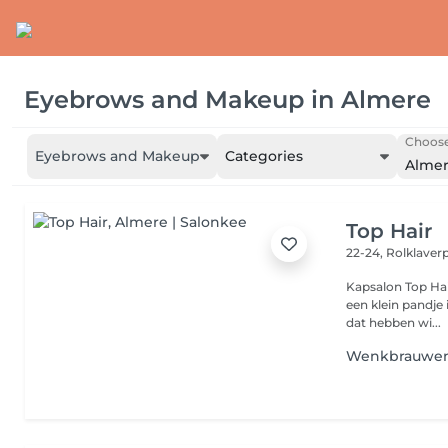
Eyebrows and Makeup
in
Almere
Choose
Eyebrows and Makeup
Categories
Alme
Top Hair
22-24, Rolklave
Kapsalon Top Hai
een klein pandje
dat hebben wi...
Wenkbrauwe