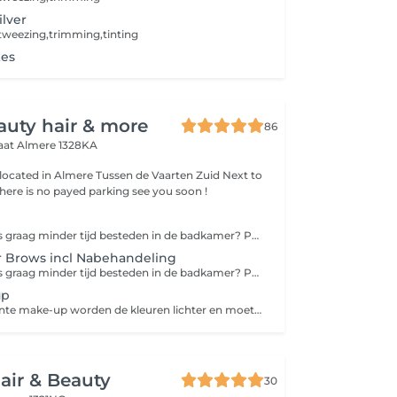
lver
tweezing,trimming,tinting
kes
auty hair & more
86
raat
Almere 1328KA
 located in Almere Tussen de Vaarten Zuid Next to
the albert heijn, there is no payed parking see you soon !
Wil je 's ochtends graag minder tijd besteden in de badkamer? Permanente make-up helpt hierbij! Zo hoef je bij permanente make-up geen make-up meer aan te brengen maar wordt deze definitief aangebracht door de specialist. Zo heb je tot wel 2 jaar een natuurlijke look zonder vroeg uit je bed te moeten 's ochtends! Tijdens de intake worden jouw wensen besproken en wordt er een plan van aanpak gemaakt.
 Brows incl Nabehandeling
Wil je 's ochtends graag minder tijd besteden in de badkamer? Permanente make-up helpt hierbij! Zo hoef je bij permanente make-up geen make-up meer aan te brengen maar wordt deze definitief aangebracht door de specialist. Zo heb je tot wel 2 jaar een natuurlijke look zonder vroeg uit je bed te moeten 's ochtends! De Powder Brows techniek pigmenteert op subtiele wijze de wenkbrauwvorm. Je wenkbrauwen lijken een stuk voller, alsof ze door een wenkbrauwpoeder zijn ingekleurd. In tegenstelling tot microblading is het geschikt voor ieder huidtype en krijg je een meer gedefinieerd resultaat.
up
Ook bij permanente make-up worden de kleuren lichter en moeten ongeveer ieder 1,5 tot 2 jaar worden bijgewerkt. Om te voorkomen dat je zelf weer de make-up erbij pakt kun je eens in de zoveel tijd een opfrisbeurt doen. Zo voel jij jezelf weer helemaal top!
air & Beauty
30