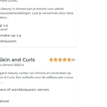
mere 1321NG
 Beauty in Almere kan je terecht voor allerlei
 beautybehandelingen. Laat je verwennen door deze
deur...
p v.a
 vanaf
dmake-up v.a
nkbrauwen
kin and Curls
39
ts
Almere 1363CA
rganic beauty center van Almere en omstreken op
a voor de zelfbewuste vrouw
...
ers of wenkbrauwen verven
eluxe