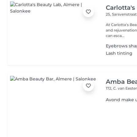
Carlotta'
25, Sarsvenstraa
At Carlotta's Bea
and rejuvenation l
can esca...
Eyebrows shap
Lash tinting
Amba Bea
172, C. van Eeste
Avond make 