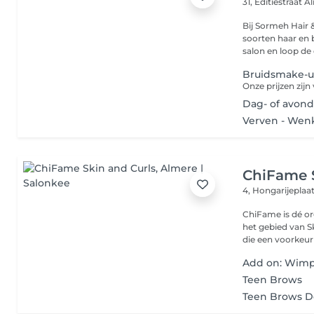
31, Editiestraat
Al
Bij Sormeh Hair &
soorten haar en
salon en loop de 
Bruidsmake-u
Onze prijzen zijn
Dag- of avon
Verven - We
ChiFame S
4, Hongarijeplaa
ChiFame is dé o
het gebied van Skin & Curls. Een walhall
die een voorkeur 
Add on: Wimp
Teen Brows
Teen Brows D