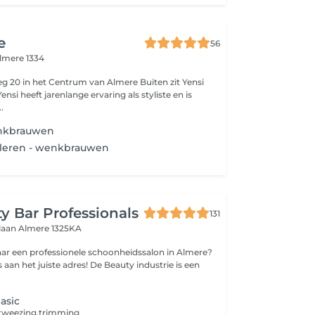
e
56
lmere 1334
it Yensi
ensi heeft jarenlange ervaring als styliste en is
.
enkbrauwen
ileren - wenkbrauwen
y Bar Professionals
131
laan
Almere 1325KA
naar een professionele schoonheidssalon in Almere?
iste adres! De Beauty industrie is een
asic
tweezing,trimming