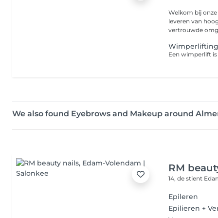
Welkom bij onze 
leveren van hoo
Wimperliftin
We also found Eyebrows and Makeup around Alme
RM beauty
14, de stient
Edam
Epileren
Epilieren + V