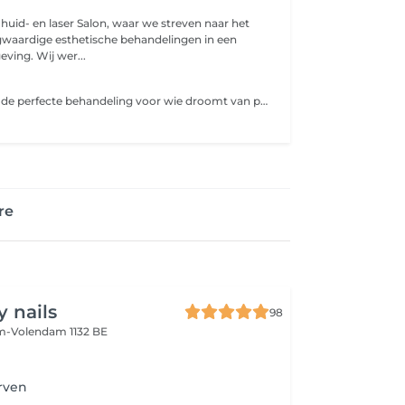
huid- en laser Salon, waar we streven naar het
gwaardige esthetische behandelingen in een
vertrouwde omgeving. Wij wer...
g
Een wimperlift is de perfecte behandeling voor wie droomt van prachtig gekrulde, gelifte wimpers zonder gebruik van mascara, wimperextensions of wimperkrullers. Met deze techniek worden je natuurlijke wimpers voorzichtig omhoog gelift en in een elegante, blijvende krul geplaatst. Het resultaat? Fris ogende, open en jeugdig ogende ogen met een zachte, natuurlijke uitstraling. Tijdens de behandeling worden je wimpers zorgvuldig op een siliconen shield geplaatst en behandeld met speciale lotions die de wimperhaartjes vorm geven. Optioneel kan er een wimper tinting worden toegevoegd om de wimpers nog donkerder, voller en intenser te laten lijken. De behandeling is volledig pijnloos, veilig en geschikt voor zowel korte als langere wimpers. Het resultaat houdt gemiddeld 6 tot 8 weken aan, afhankelijk van jouw natuurlijke wimpergroei.
re
 nails
98
-Volendam 1132 BE
erven