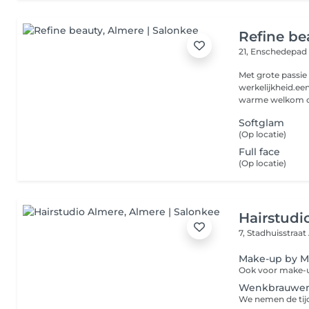
Refine be
21, Enschedepa
Met grote passie
werkelijkheid.ee
warme welkom om
Softglam
(Op locatie)
Full face
(Op locatie)
Hairstudi
7, Stadhuisstraat
Make-up by M
Wenkbrauwen