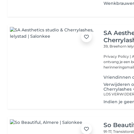
Wenkbrauwen
SA Aesthe
Cherrylas
39, Breehorn
lel
Privacy Policy | Afspraak bevestiging Na het maken van je afspraak,
ontvang je een b
Vriendinnen da
Verwijderen 
Cherrylashes 
Indien je gee
So Beauti
91-17, Transistors