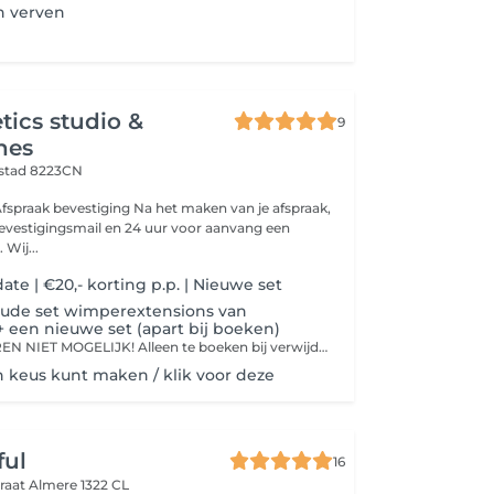
 verven
tics studio &
9
hes
ystad 8223CN
evestigingsmail en 24 uur voor aanvang een
herinneringsmail. Wij...
te | €20,- korting p.p. | Nieuwe set
oude set wimperextensions van
+ een nieuwe set (apart bij boeken)
LOS VERWIJDEREN NIET MOGELIJK! Alleen te boeken bij verwijderen van oude set + nieuwe set Indien je wimpers hebt van ander salon, komen er kosten van 5,00 bij!
n keus kunt maken / klik voor deze
ful
16
traat
Almere 1322 CL