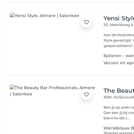
Yensi Styl
20, Madridweg
A
Aan de Madridweg 20 in het Centrum van Almere Buiten z
Style gevestigd. Y
gespecialiseerd i..
Epileren - w
Verven en ep
The Beaut
109A, Hollywood
Ben jij op zoek 
Dan ben jij bij ons aan het ju
branche die z...
Wenkbrauw B
Shaping,waxing,