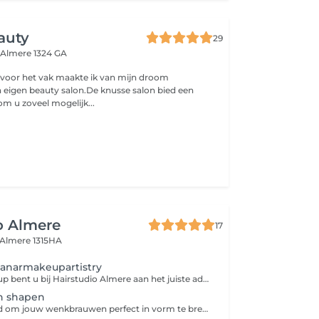
auty
29
d
Almere 1324 GA
 voor het vak maakte ik van mijn droom
n eigen beauty salon.De knusse salon bied een
 u zoveel mogelijk...
o Almere
17
Almere 1315HA
anarmakeupartistry
Ook voor make-up bent u bij Hairstudio Almere aan het juiste adres. Wij werken samen met een ervaren make-up artist (@manarmakeupartistry). De genoemde prijzen zijn vanaf-prijzen en de uiteindelijke prijs wordt altijd samen afgestemd zodat deze volledig past bij uw wensen. Er zal voorafgaand aan de afspraak contact met u worden opgenomen. Let op! Deze afspraak kan enkel 24 uur van tevoren worden geboekt. Gaat het om een last minute boeking? Dan verzoeken wij u contact op te nemen met de make-up artist via onze website.
 shapen
We nemen de tijd om jouw wenkbrauwen perfect in vorm te brengen door middel van threading, oftewel epileren met touw. We luisteren naar je wensen en houden rekening met de vorm van je gezicht en de natuurlijke groei van je wenkbrauwen. Zo zorgen we ervoor dat jouw wenkbrauwen perfect bij je passen en je gezicht de mooiste expressie geven. Wil je jouw behandeling helemaal afstemmen op jouw persoonlijke stijl? Voeg dan een brow tint of brow lamination toe voor een extra verzorgde look.