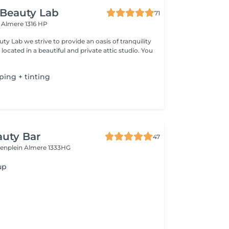
s Beauty Lab
71
t
Almere 1316 HP
uty Lab we strive to provide an oasis of tranquility
ocated in a beautiful and private attic studio. You
ing + tinting
uty Bar
47
renplein
Almere 1333HG
up