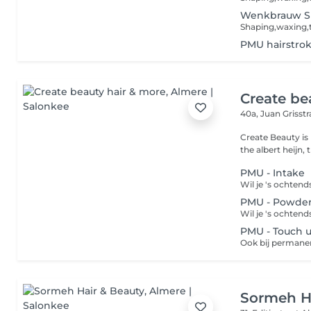
Wenkbrauw Si
Shaping,waxing,
PMU hairstro
Create be
40a, Juan Grisst
Create Beauty is
PMU - Intake
PMU - Powder
PMU - Touch 
Sormeh H