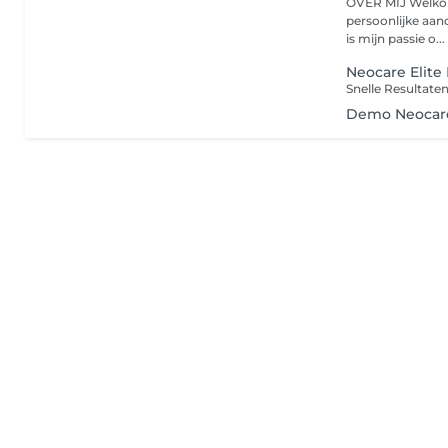
OVER MIJ Welkom bij Touch by Angels jouw plek van rust, luxe en
persoonlijke aandacht in Almere. 
is mijn passie o...
Neocare Elite
Demo Neocare