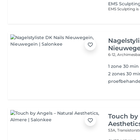
EMS Sculptin
Nagelstyl
Nieuwege
6-12, Archimesb
1 zone 30 min
2 zones 30 mi
proefbehande
Touch by 
Aesthetic
53A, Transistorst