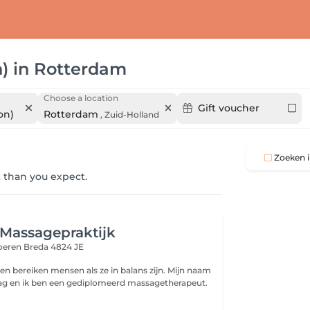
)
in
Rotterdam
Choose a location
Gift voucher
on)
Rotterdam
,
Zuid-Holland
Zoeken i
 than you expect.
Massagepraktijk
oeren
Breda 4824 JE
ten bereiken mensen als ze in balans zijn. Mijn naam
lag en ik ben een gediplomeerd massagetherapeut.