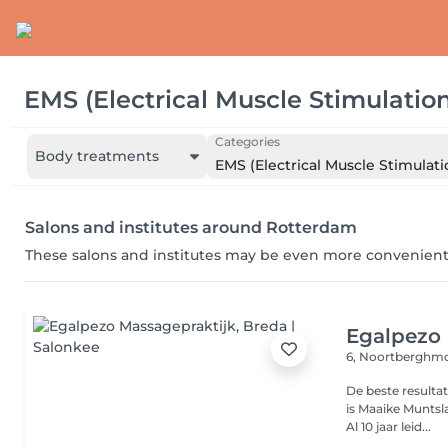
EMS (Electrical Muscle Stimulation
Categories
Body treatments
EMS (Electrical Muscle Stimulati
Salons and institutes around Rotterdam
These salons and institutes may be even more convenient
Egalpezo 
6, Noortberghm
De beste resulta
is Maaike Munts
Al 10 jaar leid...