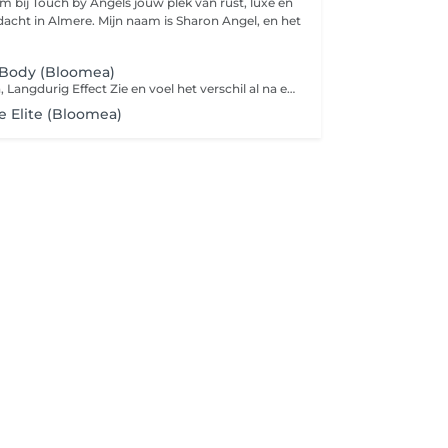
Mijn naam is Sharon Angel, en het
 Body (Bloomea)
Snelle Resultaten, Langdurig Effect Zie en voel het verschil al na een paar sessies. De krachtige technologieën werken diep in de huid en spieren om de natuurlijke vernieuwing te stimuleren. Dit betekent: Stevigere, gladdere huid Vermindering van cellulite en vetophopingen Meer definitie en contouren Comfortabel & Efficiënt. De QuadriCore-technologie en dubbele motoren maken het mogelijk om meerdere zones tegelijkertijd te behandelen. ALLEEN IN KUUR VERBAND!!
 Elite (Bloomea)