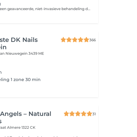
g
EMS Sculpting is een geavanceerde, niet-invasieve behandeling die werkt met elektromagnetische spierstimulatie (HIFEM-technologie). Tijdens één sessie worden je spieren tot wel 20.000 keer aangespannen, wat zorgt voor een intensieve training zonder inspanning.
iste DK Nails
366
in
aan
Nieuwegein 3439 ME
n
ling 1 zone 30 min
Angels – Natural
31
s
raat
Almere 1322 CK