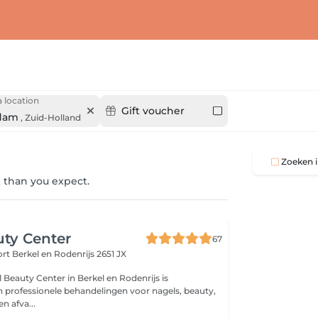
 location
Gift voucher
dam
,
Zuid-Holland
Zoeken i
 than you expect.
uty Center
67
ort
Berkel en Rodenrijs 2651 JX
in professionele behandelingen voor nagels, beauty,
n afva...