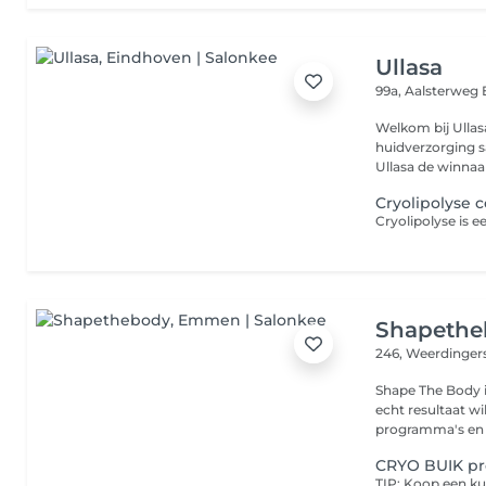
Ullasa
99a, Aalsterweg
Welkom bij Ullas
huidverzorging samenkomen. Met tr
Ullasa de winnaar 
Cryolipolyse 
Shapethe
246, Weerdinger
Shape The Body 
echt resultaat w
programma's en 
CRYO BUIK pr