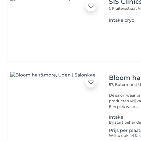
SIS Clinic
1, Fluitersstraat
V
Intake cryo
Bloom ha
57, Botermarkt
U
De salon waar pro
producten vrij va
Een plek waar...
Intake
Bij start behand
Prijs per plaa