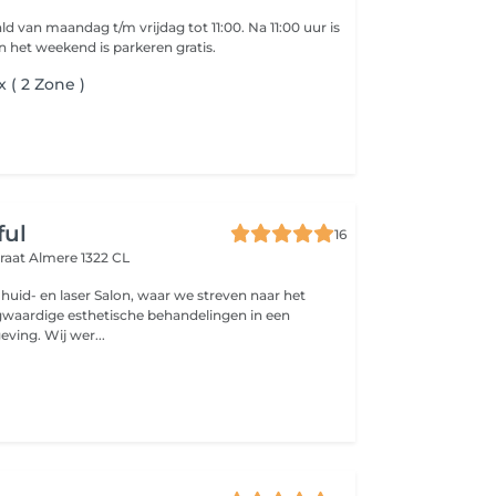
an maandag t/m vrijdag tot 11:00. Na 11:00 uur is
arkeren gratis! In het weekend is parkeren gratis.
x ( 2 Zone )
ful
16
traat
Almere 1322 CL
huid- en laser Salon, waar we streven naar het
gwaardige esthetische behandelingen in een
vertrouwde omgeving. Wij wer...