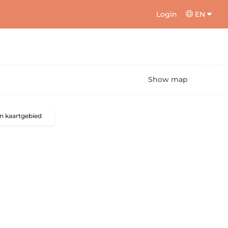
Login
EN
Show map
n kaartgebied