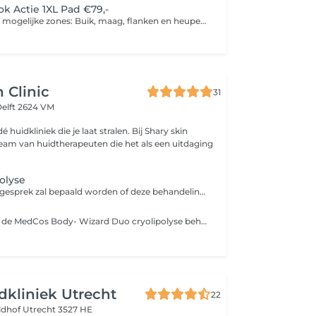
k Actie 1XL Pad €79,-
Voorbeelden van mogelijke zones: Buik, maag, flanken en heupen Buik, heupen en armen Hele bovenbenen
 Clinic
31
elft 2624 VM
dé huidkliniek die je laat stralen. Bij Shary skin
eam van huidtherapeuten die het als een uitdaging
polyse
Tijdens dit intakegesprek zal bepaald worden of deze behandeling geschikt is voor u, vervolgens wordt er samen met u een behandelplan opgesteld.
Door middel van de MedCos Body- Wizard Duo cryolipolyse behandeling wordt het vet plaatselijk bevroren, wat vervolgens op een natuurlijke manier door het lichaam zal worden afgevoerd.
idkliniek Utrecht
22
ldhof
Utrecht 3527 HE