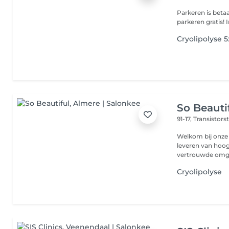
Parkeren is betaald v
p
Cryolipolyse 5
So Beauti
91-17, Transistors
Welkom bij onze 
leveren van hoo
Cryolipolyse