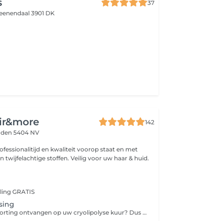
s
37
eenendaal 3901 DK
ir&more
142
den 5404 NV
fessionalitijd en kwaliteit voorop staat en met
n twijfelachtige stoffen. Veilig voor uw haar & huid.
eling GRATIS
tsing
Wilt u ook 44% korting ontvangen op uw cryolipolyse kuur? Dus altijd €98 per plaatsing betalen!