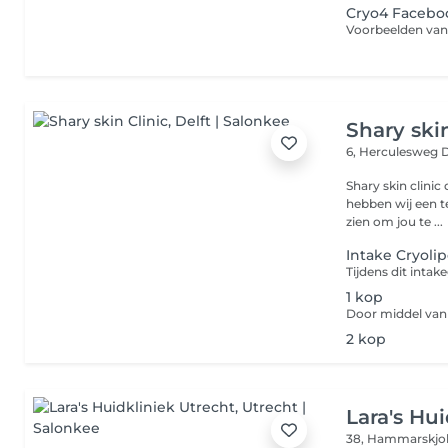
Cryo4 Faceboo
Shary skin
6, Herculesweg
D
Shary skin clinic 
hebben wij een t
zien om jou te ...
Intake Cryoli
1 kop
2 kop
Lara's Hu
38, Hammarskjo