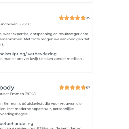
85
Eindhoven 5615CC
a, waar expertise, ontspanning en resultaatgerichte
ots mogen we aankondigen dat
i...
coolsculpting/ vetbevriezing
Cryolipolyse is een manier om vet kwijt te raken zonder medische ingreep. Kom je voor het eerst boek dan een intake gesprek. De kosten hiervan ontvang je als korting bij het starten van de behandelingen. Extra voordeel van 20% ontvang je bij aanschaf van een pakket van 4 behandelingen. Vraag hiernaar bij je intake gesprek
body
57
straat
Emmen 7811CJ
in Emmen is dé afslankstudio voor vrouwen die
illen. Met moderne apparatuur, persoonlijke
voedingsbegele...
oefbehandeling
TIP: Koop een kuur van 4 sessies voor €399 euro. Je bent dan voordeliger uit dan losse sessies. Tijdens 1 sessie is het mogelijk buik en heupen / buik en love-handles / buik en rug (of bh vet) te behandelen.