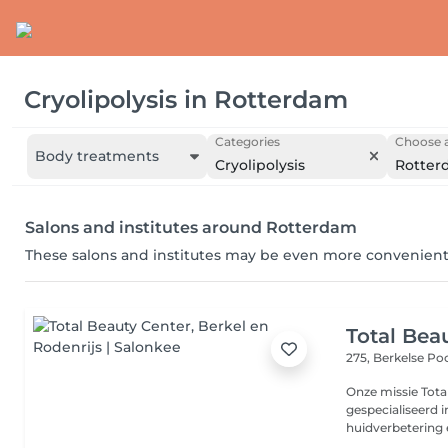
Cryolipolysis
in
Rotterdam
Categories
Choose a
Body treatments
Cryolipolysis
Rotter
Salons and institutes around Rotterdam
These salons and institutes may be even more convenient
Total Bea
275, Berkelse Po
Onze missie Total Beauty Center in Berkel en Rodenrijs is
gespecialiseerd 
huidverbetering e