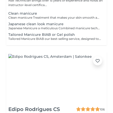
Nail Technician brings over 15 years of experience and holds an
instructor-level certifica...
Clean manicure
Clean manicure Treatment that makes your skin smooth and clean look for nails. We carefully remove cuticle tissue with modern Ukrainian technology that was adjusted to all skin types by Nataly Luhanska. For this we use scissors cut what gives your even skin line while your are wearing our manure without skin peel. Nail Drill during the treatment polish skin folds and make it smooth. Does not include application gel. LATE ARRIVAL POLICY: If you arrive 20 minutes or more late, we will be unable to accommodate your appointment, as there will not be sufficient time to perform the service to our quality standards. In this case, the deposit is non-refundable.
Japanese clean look manicure
Japanese Manicure a meticulous Combined manicure technique, known as Russian/Ukranian-style manicure focused on precise cuticle care and deep cleaning of the nail folds. The nails and sidewalls are gently refined and polished with nail drill and scissors cut. Aftercare includes: - a special mineral paste and powder are carefully buffed into the nail plate or -regular nail polish application or -special "one step" gel with keratine for natural strengthening. This technique helps strengthen the nails, seal the keratin layers and enhance their natural beauty, leaving a healthy, glossy shine that can last up to a week. LATE ARRIVAL POLICY: If you arrive 20 minutes or more late, we will be unable to accommodate your appointment, as there will not be sufficient time to perform the service to our quality standards. In this case, the deposit is non-refundable.
Tailored Manicure BIAB or Gel polish
Tailored Manicure BIAB our best-selling service, designed to achieve a clean and refined finish. The treatment begins with the removal of previous gel polish, followed by a meticulous Ukrainian/Russian manicure with precise cuticle work and gentle refinement of the skin around the nails using an e-file. Based on the condition of your nails, the service is carefully tailored and the most suitable option is recommended: strengthening BIAB, gel polish, or a BIAB base with gel colour applied on top. The treatment is completed with nourishing hand cream and cuticle oil, leaving your nails looking polished, elegant and beautifully maintained. LATE ARRIVAL POLICY: If you arrive 20 minutes or more late, we will be unable to accommodate your appointment, as there will not be sufficient time to perform the service to our quality standards. In this case, the deposit is non-refundable.
Edipo Rodrigues CS
106