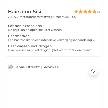
Hairsalon Sisi
62
296 A, Amsterdamsestraatweg
Utrecht 3551 CS
Föhnen extensions
De prijs kan oplopen inclusief wassen.
Haarmasker
Een haarmasker is een intensieve verzorgingsbehandeling voor het haar, ontworpen om diep te voeden, te herstellen en te hydrateren. In tegenstelling tot gewone conditioners dringt een haarmasker dieper door in de haarvezel en blijft het meestal langer in het haar zitten, wat zorgt voor een krachtigere werking.
Haar wassen incl. drogen
Haar wassen inclusief drogen. (Het wordt met deze dienst NIET in model geföhnd.