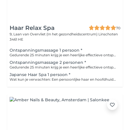
Haar Relax Spa
70
9, Laan van Overvliet (In het gezondheidscentrum)
Linschoten
3461 HE
Ontspanningsmassage 1 persoon *
Gedurende 25 minuten krijg je een heerlijke effectieve ontspanningsmassage van de rug. Het is een combinatie van rustige, vloeiende bewegingen die spanning vermindert en de doorbloeding stimuleren. Voordelen zijn dat het stress vermindert, het ontspant je spieren en het zorgt voor nieuwe energie. Ook goed te combineren met een Japanse haar spa.
Ontspanningsmassage 2 personen *
Gedurende 25 minuten krijg je een heerlijke effectieve ontspanningsmassage van de rug. Het is een combinatie van rustige, vloeiende bewegingen die spanning vermindert en de doorbloeding stimuleren. Voordelen zijn dat het stress vermindert, het ontspant je spieren en het zorgt voor nieuwe energie. Ook goed te combineren met een Japanse haar spa.
Japanse Haar Spa 1 persoon *
Wat kun je verwachten: Een persoonlijke haar en hoofdhuidanalyse. Een kalmerende hoofdmassage die de bloedcirculatie stimuleert en de stress verlicht. Een zachte maar effectieve reiniging met een shampoo speciaal voor uw haar en hoofdhuid. Een voedend haarmasker dat doormiddel van de warmte van stoom dieper in het haar doordringt. Een afgestemde conditioner en als laatste een ontspannende massage van nek en schouders.