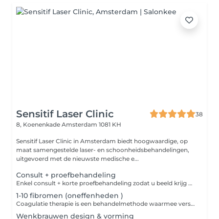
Sensitif Laser Clinic
38
8, Koenenkade
Amsterdam 1081 KH
Sensitif Laser Clinic in Amsterdam biedt hoogwaardige, op
maat samengestelde laser- en schoonheidsbehandelingen,
uitgevoerd met de nieuwste medische e...
Consult + proefbehandeling
Enkel consult + korte proefbehandeling zodat u beeld krijg wat laserontharing inhoud en hoe dit voelt.
1-10 fibromen (oneffenheden )
Coagulatie therapie is een behandelmethode waarmee verschillende goedaardige huidoneffenheden permanent kunnen worden verwijderd. Deze methode maakt gebruik van verhitting om de huidafwijking te coaguleren, waarna het door het lichaam wordt afgestoten. De omliggende huid blijft onaangetast. De volgende medische aandoeningen kunnen hier mee worden behandeld: Fibromen (steelwratjes) Ouderdomsvlekken Normale wratjes Goedaardige huidbultjes Xanthelasma
Wenkbrauwen design & vorming