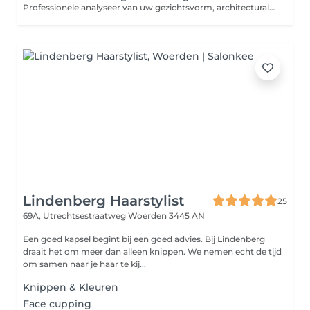
Professionele analyseer van uw gezichtsvorm, architecturale mappen volgens de gouden ratio en precisie-sharing via epileren. Elke behandelingwordt aangepast aan uw unieke gelaatstrekken. Resultaat: Perfect gevormde wenkbrauwen die harmoniëren met uw natuurlijke schoonheid verstreken.
Lindenberg Haarstylist
25
69A, Utrechtsestraatweg
Woerden 3445 AN
Een goed kapsel begint bij een goed advies. Bij Lindenberg
draait het om meer dan alleen knippen. We nemen echt de tijd
om samen naar je haar te kij...
Knippen & Kleuren
Face cupping