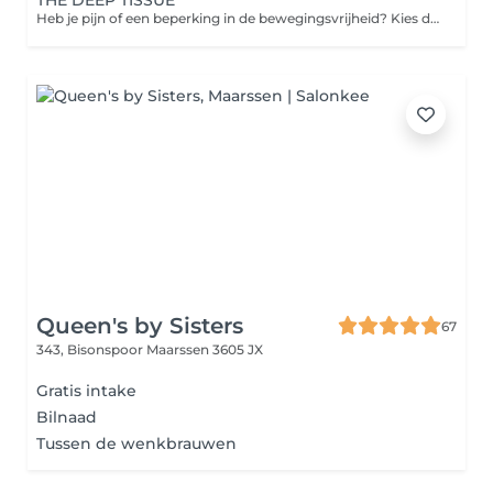
THE DEEP TISSUE
Heb je pijn of een beperking in de bewegingsvrijheid? Kies dan de Fix. Een diepe klacht gerichte massage voor het gehele lichaam. Helpt bij stress, nek-, schouder- en rugklachten. maar ook hoofdpijn door spanning in het boven lichaam. Zelfs migraine en RSI-klachten. Sportblessures en klachten door overmatig gebruik van het lichaam door intensief sporten. Deze massage helpt je van deze klachten af door gebruik te maken van deep musculaire en fascia technieken gericht op spieren, bindweefsel, mobilisatie en triggerpoints. We combineren dus ook diepe weefsel technieken met Triggerpoint technieken en het los maken van verklevingen in de fascia. Onze massages worden altijd gegeven vanuit een holistisch oogpunt.
Queen's by Sisters
67
343, Bisonspoor
Maarssen 3605 JX
Gratis intake
Bilnaad
Tussen de wenkbrauwen