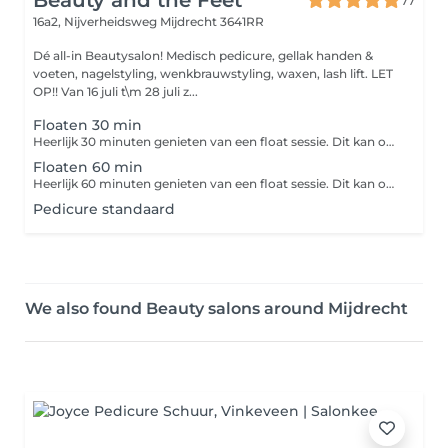
Beauty and the Feet
77
16a2, Nijverheidsweg
Mijdrecht 3641RR
Dé all-in Beautysalon! Medisch pedicure, gellak handen &
voeten, nagelstyling, wenkbrauwstyling, waxen, lash lift. LET
OP!! Van 16 juli t\m 28 juli z...
Floaten 30 min
Heerlijk 30 minuten genieten van een float sessie. Dit kan op verschillende manieren, namelijk: geluidsarm en lichtarm. Maar ook met lichttherapie of met geluidstherapie. Laat u verrassen door uw zenuwstelsel te ontprikkelen.
Floaten 60 min
Heerlijk 60 minuten genieten van een float sessie. Dit kan op verschillende manieren, namelijk: geluidsarm en lichtarm. Maar ook met lichttherapie of met geluidstherapie. Ontspanning door gewichtloos drijven in warm water en een prikkelarme omgeving voor mentale rust.
Pedicure standaard
We also found Beauty salons around Mijdrecht