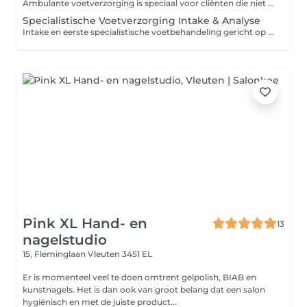
Ambulante voetverzorging is speciaal voor cliënten die niet naar de salon kunnen komen. De behandeling wordt uitgevoerd op locatie (bijv. zorginstelling of ziekenhuis). Tijdens deze behandeling werk ik zorgvuldig, hygiënisch en afgestemd op jouw situatie. De basisbehandeling bestaat uit: Desinfectie en inspectie van de voeten Nagels knippen en verzorgen Reinigen en verzorgen van de nagelomgeving Licht eelt verwijderen Verzachtende verzorging met professionele producten Ambulante basisbehandeling Vanaf €85 Ambulant + gellak Vanaf €115 Ambulant complex (probleemvoeten / intensieve behandeling) €130 €180 Denk hierbij aan: verdikte nagels ingroeiende nagels schimmelnagels veel eelt of kloven intensieve voetproblematiek LET OP! EXTRA KOSTEN (indien van toepassing) Bij extra behandeltijd of aangepaste werkomstandigheden kunnen aanvullende kosten worden gerekend. Extra behandeltijd: 15 min + €15 30 min + €30 45 min + €45 Aangepaste werkomstandigheden: Bij bedlegerige cliënten, beperkte mobiliteit of situaties waarbij extra ondersteuning nodig is (zoals het positioneren van de voeten of werken in een aangepaste houding), kan de behandeltijd oplopen en worden extra kosten berekend op basis van tijd. VOORRIJKOSTEN €15 standaard Of km-vergoeding (indien buiten regio) TOESLAGEN Toeslagen worden automatisch toegepast op basis van het gekozen moment en zijn niet inbegrepen in de basisprijs. Zaterdag Toeslag + €10 Zondag Toeslag + €20 Deze behandeling is alleen op aanvraag en niet direct online te boeken. Twijfel je welke behandeling bij jou past? Stuur gerust een bericht, ik denk graag met je mee. Neem contact op via: WhatsApp +31645248705 Telefoon Of laat een bericht achter via de website
Specialistische Voetverzorging Intake & Analyse
Intake en eerste specialistische voetbehandeling gericht op analyse, comfortverbetering en verzorging van probleemzones. Inclusief voetanalyse, dossieropbouw, behandeladvies en eerste specialistische verzorging. Mogelijke aandachtspunten: verdikte nagels schimmelgevoelige nagels drukklachten eeltvorming kloven gevoelige zones ingroeiende nagels intensieve voetverzorging Na intake wordt beoordeeld welk vervolgtraject het meest passend is. De uiteindelijke investering is afhankelijk van de ernst van de voetproblematiek, benodigde behandeltijd, aantal probleemzones, monitoring en eventuele ambulante zorg. Specialistische Intake & eerste behandeling vanaf €125 incl btw Specialistische Voetbehandeling vanaf €95 incl btw Intensieve Specialistische Voetbehandeling vanaf €160 incl btw Specialistisch Comforttraject prijs op aanvraag / maatwerktraject
Pink XL Hand- en
13
nagelstudio
15, Fleminglaan
Vleuten 3451 EL
Er is momenteel veel te doen omtrent gelpolish, BIAB en
kunstnagels. Het is dan ook van groot belang dat een salon
hygiënisch en met de juiste product...