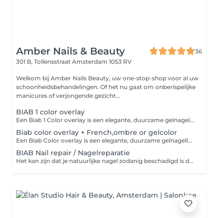
Amber Nails & Beauty
36
301 B, Tollensstraat
Amsterdam 1053 RV
Welkom bij Amber Nails Beauty, uw one-stop-shop voor al uw
schoonheidsbehandelingen. Of het nu gaat om onberispelijke
manicures of verjongende gezicht...
BIAB 1 color overlay
Een Biab 1 Color overlay is een elegante, duurzame gelnagellak die zorgt voor een natuurlijke, glanzende finish met een kleurlaag. Perfect voor een verzorgende en subtiele look die lang blijft zitten. Ook geven wij vooraf een manicure. A Biab 1 Color overlay is an elegant, long-lasting gel nail polish that provides a natural, glossy finish with a layer of color. Perfect for a nourishing and subtle look that last a long time. We also give you a manicure
Biab color overlay + French,ombre or gelcolor
Een Biab Color overlay is een elegante, duurzame gelnagellak die zorgt voor een natuurlijke, glanzende finish met een kleurlaag. Perfect voor een verzorgende en subtiele look die lang blijft zitten. U kunt kiezen uit een French, ombre of een gellak. A Biab Color overlay is an elegant, long-lasting gel nail polish that provides a natural, glossy finish with a layer of color. Perfect for a nourishing and subtle look that last a long time. You can choose between French, ombre or gel color.
BIAB Nail repair / Nagelreparatie
Het kan zijn dat je natuurlijke nagel zodanig beschadigd is dat deze gerepareerd moet worden. Afhankelijk van de beschadiging aan de nagel worden er verschillende technieken toegepast de nagel te herstellen. Zo kunnen afgebroken of gescheurde nagels worden hersteld en begeleid naar hun originele natuurlijke staat.