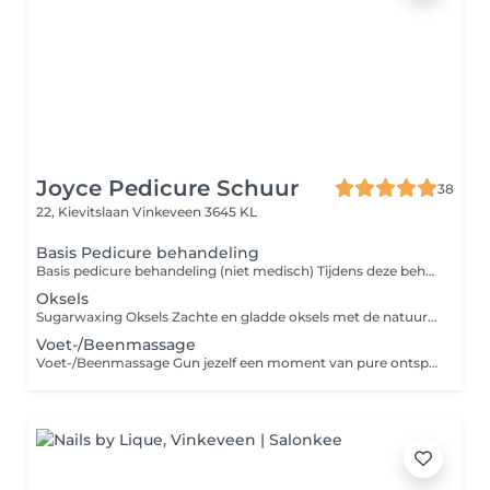
Joyce Pedicure Schuur
38
22, Kievitslaan
Vinkeveen 3645 KL
Basis Pedicure behandeling
Basis pedicure behandeling (niet medisch) Tijdens deze behandeling worden je nagels professioneel geknipt, verzorgd en nagelomgeving schoongemaakt, eventuele eelt en likdoorn (maximaal 1) verwijderd. De behandeling wordt afgesloten met een korte voetmassage met een verzorgende crème, zodat je voeten er weer fris, gezond en verzorgd uitzien. Perfect als regelmatig onderhoud of als verwen moment voor jezelf!
Oksels
Sugarwaxing Oksels Zachte en gladde oksels met de natuurlijke kracht van suiker! Sugarwaxing is een milde en effectieve ontharingsmethode die dode huidcellen verwijdert en de haartjes met de wortel meeneemt. Ideaal voor de gevoelige huid minder roodheid, minder irritatie en een langdurig glad resultaat.
Voet-/Beenmassage
Voet-/Beenmassage Gun jezelf een moment van pure ontspanning met deze heerlijke voet- en beenmassage. De massage stimuleert de doorbloeding, verlicht vermoeide spieren en zorgt voor rust in je hele lichaam. Perfect na een lange dag staan, sporten of gewoon als verwenmoment.