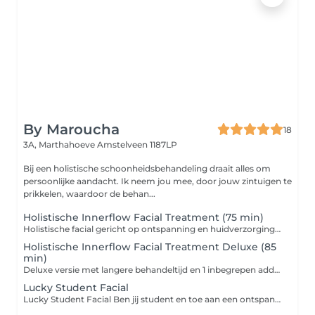
By Maroucha
18
3A, Marthahoeve
Amstelveen 1187LP
Bij een holistische schoonheidsbehandeling draait alles om
persoonlijke aandacht. Ik neem jou mee, door jouw zintuigen te
prikkelen, waardoor de behan...
Holistische Innerflow Facial Treatment (75 min)
Holistische facial gericht op ontspanning en huidverzorging, inclusief 1 additional naar keuze. Wilt u een 2e additional toevoegen, dan kunt u dit mij laten weten. Een extra additional toevoegen aan de behandeling is 13,50 per onderdeel.
Holistische Innerflow Facial Treatment Deluxe (85
min)
Deluxe versie met langere behandeltijd en 1 inbegrepen additional. Een extra additional toevoegen aan de behandeling is 13,50 per onderdeel.
Lucky Student Facial
Lucky Student Facial Ben jij student en toe aan een ontspannend moment voor jezelf? Dan is onze Lucky Student Facial jouw perfecte break tussen de colleges door! Deze exclusieve gezichtsbehandeling is speciaal ontwikkeld voor jonge huiden die wel wat extra liefde kunnen gebruiken. Tijdens deze behandeling word je huid diep gereinigd, gekalmeerd en gevoed met zachte, huidvriendelijke producten afgestemd op jouw huidtype. Of je nu last hebt van stresspuistjes, een doffe teint door te weinig slaap of gewoon een selfcare momentje zoekt wij zorgen dat je weer fris en stralend de deur uitloopt. En het leukste? Deze behandeling is tegen een studentvriendelijke prijs. Vergeet niet je studentenkaart mee te nemen! Boost je huid Ontspan volledig Alleen op dinsdag Alleen voor studenten Reserveer snel je plekje, want op dinsdag geldt: First come, first glow!