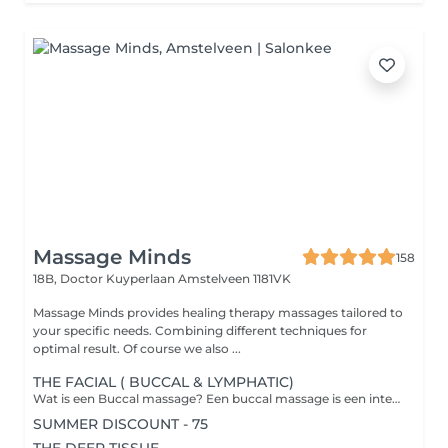
Massage Minds
158
18B, Doctor Kuyperlaan
Amstelveen 1181VK
Massage Minds provides healing therapy massages tailored to
your specific needs. Combining different techniques for
optimal result. Of course we also ...
THE FACIAL ( BUCCAL & LYMPHATIC)
Wat is een Buccal massage? Een buccal massage is een intensieve gezichtsmassage waarbij de wangen, de kaaklijn en de mondspieren zowel van buitenaf als via de binnenkant van de mond worden gemasseerd. De therapeut werkt op deze manier in op de diepere lagen van de gezichtsspieren. Dit bevordert een gezonde doorbloeding en lymfedrainage, en helpt bij het verminderen van onder andere kaakspanning. Deze behandeling richt zich op het loslaten van emotionele stress die zich in de gezichtsspieren kan vastzetten, wat resulteert in een diepe ontspanning. De behandeling wordt uitgevoerd met handschoenen voor optimale hygiëne en met zorgvuldig afgestemde gezichtsoliën. Geef eventuele allergieën a.u.b. door bij de reservering.
SUMMER DISCOUNT - 75