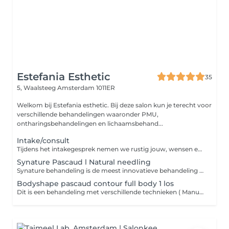
Estefania Esthetic
35
5, Waalsteeg
Amsterdam 1011ER
Welkom bij Estefania esthetic. Bij deze salon kun je terecht voor
verschillende behandelingen waaronder PMU,
ontharingsbehandelingen en lichaamsbehand...
Intake/consult
Tijdens het intakegesprek nemen we rustig jouw, wensen en eventuele wensen door. We bespreken je huidige verzorging en kijken welke behandeling het beste bij jouw past. Zo kunnen we een persoonlijk behandelplan opstellen voor het beste en veiligste resultaat. Het intakegesprek is dé eerste stap naar een gezonde, stralende samenwerking. Graag bij opmerking voor welke behandeling de intake is.
Synature Pascaud l Natural needling
Synature behandeling is de meest innovatieve behandeling voor huidvernieuwing Ze combineert het beste van de mens en het beste uit de natuur. Fantastische resultaten voor het gezicht, de handen of het lichaam. Onze Synature behandeling brengt mooie resultaten: Fijne huidstructuur, poriën en fijne rimpels worden minder zichtbaar Frisse en egale teint, vale kleur en pigmentvlekken verminderen Soepele huid, diepe hydratie en betere opname van producten Anti-ontsteking, tegen acne, schilfering en onzuiverheden Geschikt voor alle huidtypes en -tinten Na de behandeling is er een korte hersteltijd zoals roodheid en zwelling. Dit is echter per huidtype verschillend. Na de behandeling ontvang je een homekit met alle producten om je huid gedurende 7 dagen te verzorgen. Inclusief in de prijs.
Bodyshape pascaud contour full body 1 los
Dit is een behandeling met verschillende technieken ( Manuele massage, maderotherapie, pascaud contour machine).