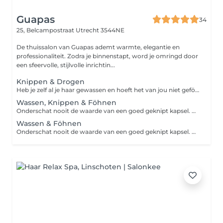
Guapas
34
25, Belcampostraat
Utrecht 3544NE
De thuissalon van Guapas ademt warmte, elegantie en
professionaliteit. Zodra je binnenstapt, word je omringd door
een sfeervolle, stijlvolle inrichtin...
Knippen & Drogen
Heb je zelf al je haar gewassen en hoeft het van jou niet geföhnd te worden? Dan past deze behandeling goed bij jou. Alleen een knip behandeling zodat je haar weer goed in model valt. Onderschat nooit de waarde van een goed geknipt kapsel. Of je nu kort, lang, stijl of krullend haar hebt, de specialist helpt je bij het creëren van het kapsel die het beste bij jou past.
Wassen, Knippen & Föhnen
Onderschat nooit de waarde van een goed geknipt kapsel. Of je nu voor een bob, lagen of pony kiest, de specialist helpt je bij het creëren van het kapsel die het beste bij jou past. Zo wordt er weer meer volume in je kapsel gebracht en springt je gezicht er mooi uit. Combineer het knippen met wassen en föhnen voor de ultieme ervaring.
Wassen & Föhnen
Onderschat nooit de waarde van een goed geknipt kapsel. Of je nu kort, lang, stijl of krullend haar hebt, de specialist helpt je bij het creëren van het kapsel die het beste bij jou past. Vul de behandeling aan met het wassen & drogen van je haar voor de ultieme ervaring!