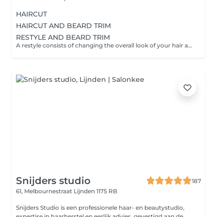
HAIRCUT
HAIRCUT AND BEARD TRIM
RESTYLE AND BEARD TRIM
A restyle consists of changing the overall look of your hair and consultation with your barber.
Snijders studio
187
61, Melbournestraat
Lijnden 1175 RB
Snijders Studio is een professionele haar- en beautystudio,
expertise in haarherstel en eerlijk advies, gevestigd aan de