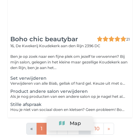
Boho chic beautybar
21
16, De Kwekerij
Koudekerk aan den Rijn 2396 DC
Ben je op zoek naar een fijne plek om jezelf te verwennen? Bij
mijn salon, gelegen in het kleine maar gezellige Koudekerk aan
den Rijn, ben je aan het...
Set verwijderen
Verwijderen van alle Biab, gellak of hard gel. Keuze uit met of zonder mancure. zonder manicure houd in alleen alles er af halen en model vijl, Met manicure worden de nagelriemen uitgebreid verzorgd en gevoed.
Product andere salon verwijderen
Als je nog producten van een andere salon op je nagel het als je naar mij komt kies dan altijd deze dienst er bij. Ik kan alleen geen acryl verwijderen!
Stille afspraak
Hou je niet van sociaal doen en kletsen? Geen probleem! Boek een stille afspraak en ik zal niet meer praten dan nodig is. Ook mag je kiezen of je de muziek aan of uit wil.
Map
«
1
2
3
4
...
10
»