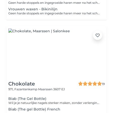
Geen harde stoppels en ingegroeide haren meer na het scheren? Dan is harsen de perfecte oplossing. Harsen is een ontharingsmethode die de haar met wortel en al verwijdert. Een groot voordeel van harsen ten opzichte van scheren is dat de haren langer wegblijven en zachter teruggroeien. Zo geniet je langer van een zijdezachte huid!
Vrouwen waxen - Bikinilijn
Geen harde stoppels en ingegroeide haren meer na het scheren? Dan is harsen de perfecte oplossing. Harsen is een ontharingsmethode die de haar met wortel en al verwijdert. Een groot voordeel van harsen ten opzichte van scheren is dat de haren langer wegblijven en zachter teruggroeien. Zo geniet je langer van een zijdezachte huid! Bij een 'bikinilijn' worden ongewenste haren in je liezen en aan de boven- en zijkanten van het bikinigebied verwijderd. Bij een 'Brazilian wax' wordt niet alleen het schaamhaar van je bikinilijn en venusheuvel verwijderd, maar ook dat van je intieme delen (schaamlippen, bilnaad en rond de anus). Desgewenst wordt er een streepje of driehoekje overgelaten.
Chokolate
19
971, Fazantenkamp
Maarssen 3607 EJ
Biab (The Gel Bottle)
Wil je je natuurlijke nagels sterker maken, zonder verlenging? Dan is BIAB perfect voor jou. Deze behandeling geeft je nagels stevigheid, een gezonde uitstraling en een mooie afwerking in naturel. Ideaal als je je eigen nagels wilt laten groeien.
Biab (The gel Bottle) French