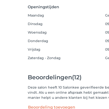
Openingstijden
Maandag
G
Dinsdag
09
Woensdag
09
Donderdag
09
Vrijdag
09
Zaterdag - Zondag
G
Beoordelingen
(12)
Deze salon heeft 10 Salonkee geverifieerde b
vindt. Als u een online afspraak hebt gemaakt
manier helpt u andere klanten bij het kieze
Beoordeling toevoegen