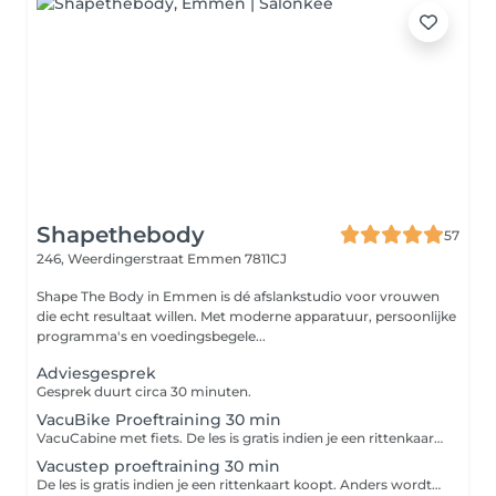
Shapethebody
57
246, Weerdingerstraat
Emmen 7811CJ
Shape The Body in Emmen is dé afslankstudio voor vrouwen
die echt resultaat willen. Met moderne apparatuur, persoonlijke
programma's en voedingsbegele...
Adviesgesprek
Gesprek duurt circa 30 minuten.
VacuBike Proeftraining 30 min
VacuCabine met fiets. De les is gratis indien je een rittenkaart koopt. Anders wordt €15 in rekening gebracht voor de tijd die we in je hebben geïnvesteerd.
Vacustep proeftraining 30 min
De les is gratis indien je een rittenkaart koopt. Anders wordt €15 in rekening gebracht voor de tijd die we in je hebben geïnvesteerd.