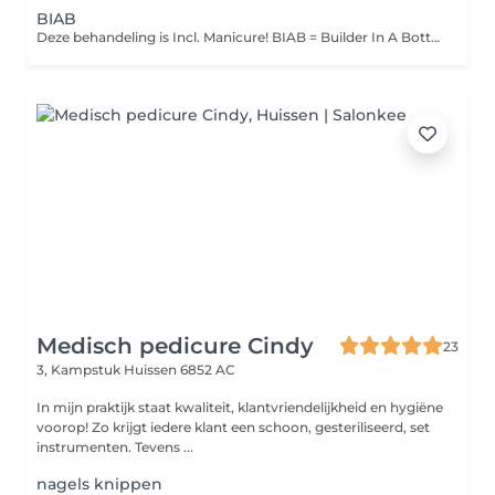
BIAB
Deze behandeling is Incl. Manicure! BIAB = Builder In A Bottle Bij deze behandeling doen we een flexibele gel op de natuurlijke nagel. Hierbij wordt de nagel niet verlengt LET OP! Heb je nog oud product op van een andere salon? boek dan oud product verwijderen erbij! BeauNails werkt niet op product van andere salons
Medisch pedicure Cindy
23
3, Kampstuk
Huissen 6852 AC
In mijn praktijk staat kwaliteit, klantvriendelijkheid en hygiëne
voorop! Zo krijgt iedere klant een schoon, gesteriliseerd, set
instrumenten. Tevens ...
nagels knippen