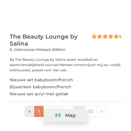
The Beauty Lounge by
11
Salina
8, Gildenstraat
Milsbeek 6596AH
Bij The Beauty Lounge by Salina staan: kwaliteit en
klantvriendelijkheid voorop! Mensen omschrijven mij als: vrolijk,
enthousiast, passie voor het vak...
Nieuwe set babyboom/french
Bijwerken babyboom/french
Nieuwe set acryl met gellak
«
1
2
3
4
...
10
»
Map