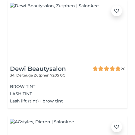
Dewi Beautysalon
26
34, De teuge
Zutphen 7205 GC
BROW TINT
LASH TINT
Lash lift (tint)+ brow tint