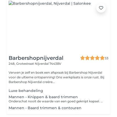
Barbershopnijverdal
33
248, Grotestraat
Nijverdal 7443BV
Verwen je zelf en boek een afspraak bij Barbershop Nijverdal
voor de ultieme ontspanning! Ons werkplaats is onze rust. Bij
Barbershop Nijverdal creëre...
Luxe behandeling
Mannen - Knippen & baard trimmen
Onderschat nooit de waarde van een goed geknipt kapsel. Of je nu kort, lang, stijl of krullend haar hebt, de specialist helpt je bij het creëren van het kapsel die het beste bij jou past. Zo wordt er door middel van verschillende technieken waaronder knippen, tondeuse en contouren de perfecte coupe aangemeten. Combineer een knipbeurt met het bijwerken van je baard en je look is weer compleet!
Mannen - Baard trimmen & contouren