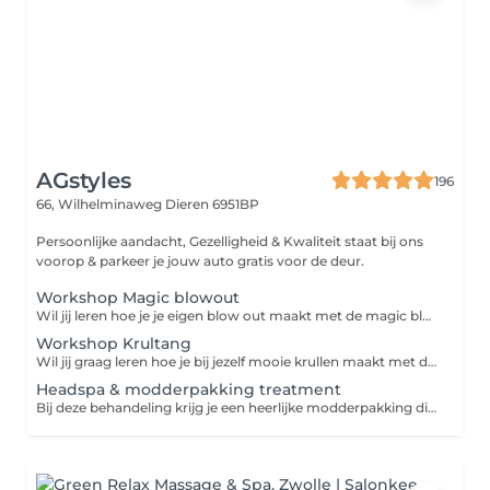
AGstyles
196
66, Wilhelminaweg
Dieren 6951BP
Persoonlijke aandacht, Gezelligheid & Kwaliteit staat bij ons
voorop & parkeer je jouw auto gratis voor de deur.
Workshop Magic blowout
Wil jij leren hoe je je eigen blow out maakt met de magic blow? Boek dan deze workshop
Workshop Krultang
Wil jij graag leren hoe je bij jezelf mooie krullen maakt met de krultang? Boek dan deze workshop
Headspa & modderpakking treatment
Bij deze behandeling krijg je een heerlijke modderpakking die je hoofdhuid kalmeerd , minder snel vettig maakt of roos behandeld. Daarna kun jij heerlijk genieten van een heerlijke headspa treatment die je haar versterkt en de kwaliteit van je haar verbetert