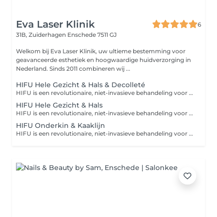
Eva Laser Klinik
6
31B, Zuiderhagen
Enschede 7511 GJ
Welkom bij Eva Laser Klinik, uw ultieme bestemming voor
geavanceerde esthetiek en hoogwaardige huidverzorging in
Nederland. Sinds 2011 combineren wij ...
HIFU Hele Gezicht & Hals & Decolleté
HIFU is een revolutionaire, niet-invasieve behandeling voor een natuurlijke facelift en diepe huidverstraking. Dankzij hoogtechnologische ultrasone geluidsgolven wordt de collageenproductie gestimuleerd. Geniet van een strakke, jeugdige huid zonder snijden!
HIFU Hele Gezicht & Hals
HIFU is een revolutionaire, niet-invasieve behandeling voor een natuurlijke facelift en diepe huidverstraking. Dankzij hoogtechnologische ultrasone geluidsgolven wordt de collageenproductie gestimuleerd. Geniet van een strakke, jeugdige huid zonder snijden!
HIFU Onderkin & Kaaklijn
HIFU is een revolutionaire, niet-invasieve behandeling voor een natuurlijke facelift en diepe huidverstraking. Dankzij hoogtechnologische ultrasone geluidsgolven wordt de collageenproductie gestimuleerd. Geniet van een strakke, jeugdige huid zonder snijden!