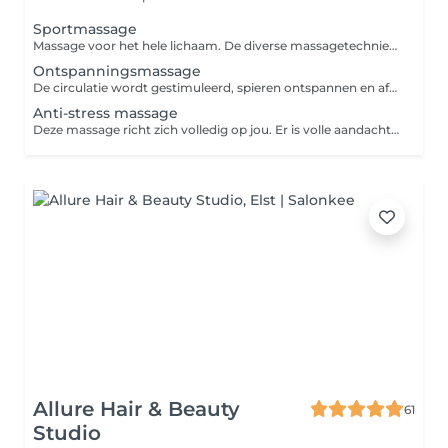
Sportmassage
Massage voor het hele lichaam. De diverse massagetechnieken en intensiteiten zorgen voor een betere doorbloeding in de spieren en activeert de afvoer van afvalstoffen om zo de kans op blessures te verminderen. Een sportmassage kun je voor, tijdens of na een inspanning laten uitvoeren. In overleg wordt de massage speciaal op jouw wensen afgestemd.
Ontspanningsmassage
De circulatie wordt gestimuleerd, spieren ontspannen en afvalstoffen worden afgevoerd. Daarnaast bevordert een massage de aanmaak van het gelukshormoon endorfine en het knuffelhormoon oxytocine. Dit vermindert stress en verhoogt het geluksgevoel.
Anti-stress massage
Deze massage richt zich volledig op jou. Er is volle aandacht voor die plekken waar stress en vermoeidheid vaak het meest voelbaar zijn: rond je nek en schouders. De aangename massagetechnieken en zachte bewegingen geven je maximale ontspanning. Indien gewenst pak ik ook de spierknopjes aan in de behandeling.
Allure Hair & Beauty
61
Studio