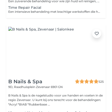
Een zuiverende behandeling voor wie zijn huid wil reinigen, matteren en in balans brengen. Met milde werkstoffen, een grondige dieptereiniging en een kalmerend masker. Ideaal als onderhoud voor de vettere huid of bij oppervlakkige verstoppingen. Doel: Reinigen en talgregulatie Extra geschikt voor: de gecombineerde en vette huid
Time Repair Facial
Een intensieve behandeling met krachtige werkstoffen die helpen bij het beschermen, herstellen en onderhouden van je huid. De behandeling bevat een diepe verzorging, een voedend masker en een ontspannend moment tijdens het aanbrengen. Ideaal als boost of als regelmatig huidonderhoud. Doel: Onderhouden en beschermen Extra geschikt voor: de rijpere huid
B Nails & Spa
525
9D, Raadhuisplein
Zevenaar 6901 GN
B Nails & Spa is de nagelstudio voor uw handen en voeten in de
regio Zevenaar. U kunt bij ons terecht voor de behandelingen:
*Acryl *BIAB *Rubberbase ...