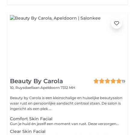
Beauty By Carola
19
10, Ruysdaellaan
Apeldoorn 7312 MH
Beauty by Carola is een kleinschalige en huiselijke beautysalon
waar rust en persoonlijke aandacht centraal staan. De salon is
ingericht als een plek ...
Comfort Skin Facial
Gun je huid én jezelf een moment van rust. Deze verzorgende behandeling hydrateert, verzacht en laat je huid weer stralen. Je geniet van een uitgebreide ontspannende reiniging met aandacht voor het gezicht, en een masker waarbij ook nek en schouders worden gemasseerd. Doel: Hydrateren en ontspannen Extra geschikt voor: alle huidtypen
Clear Skin Facial