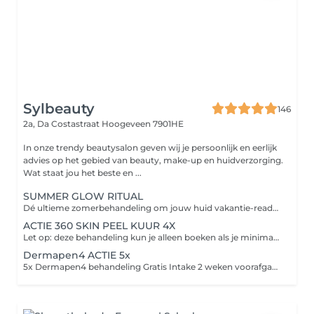
Sylbeauty
146
2a, Da Costastraat
Hoogeveen 7901HE
In onze trendy beautysalon geven wij je persoonlijk en eerlijk
advies op het gebied van beauty, make-up en huidverzorging.
Wat staat jou het beste en ...
SUMMER GLOW RITUAL
Dé ultieme zomerbehandeling om jouw huid vakantie-ready te maken Perfect om vóór je vakantie in te zetten zodat jouw huid een echte summer pre-boost krijgt en jij tijdens je vakantie straalt met een gezonde, frisse en golden glow Tijdens deze luxe huidverbeterende behandeling nemen wij jou mee in een ultiem ontspanningsmoment voor body & mind. Door middel van aromatische geuren, speciale drukpunten en luxe huidverbetering brengen wij jouw huid volledig in balans. Deze treatment bevat de NIEUWE Orange Peeling van Cenzaa voor een frisse, gladde en stralende huid. Tijdens de massage werken we met ons nieuwe Glow Elixir voor die prachtige golden summer glow Het zuurstofmasker stimuleert de doorbloeding waarna we met een luxe Guasha bindweefselmassage werken aan lifting, versteviging en glow boosting resultaten. Wenkbrauwen waxen Ontspannend welkomstritueel Aroma geurreis & moodcard Reinigingsritueel NEW Orange Peeling Spicy Skin Shock Boost Glow Elixir bindweefselmassage Lift & Glow masker & massage Bubble up the glow GRATIS Luxe Skin Boost Box t.w.v. €69,95 cadeau Nu van €169,95 voor slechts €149,95
ACTIE 360 SKIN PEEL KUUR 4X
Let op: deze behandeling kun je alleen boeken als je minimaal 2 weken voorafgaand aan deze behandeling een intake hebt afgenomen. Silk+ Reiniging Spicy Skin Shock Zuurstof masker Bindweefsel/cupping massage Skin peeling aangepast aan de huid Huidverzorging aangepast aan jouw huidwens
Dermapen4 ACTIE 5x
5x Dermapen4 behandeling Gratis Intake 2 weken voorafgaand aan de kuur Nazorg producten na elke behandeling Huidverzorgingsadvies op maat 5x DERMAPEN4 behandeling van €799,00 Nu voor €699,00! Let op: het is belangrijk dat je een huidroutine volgt met onze producten voordat je deze deze behandeling kan boeken.