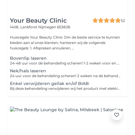
Your Beauty Clinic
52
1408, Lankforst
Nijmegen 6538JB
Huisregels Your Beauty Clinic Om de beste service te kunnen
bieden aan al onze klanten, hanteren wij de volgende
huisregels: 1. Afspraken annuleren ...
Bovenlip laseren
24-48 uur voor de behandeling scheren! 1-2 weken voor en na de behandeling geen zon, zonnebank of bruiningscrème gebruiken
Nek/hals laseren
24 uur voor de behandeling scheren! 2 weken na de behandeling geen zon, zonnebank of bruiningscrème gebruiken
Enkel verwijderen gellak en/of BIAB
Bij deze behandeling verwijderen wij het product met elektrische frees en vijlen de nagels in gewenste vorm. Hierna verzorgen wij de nagels en handen met handcrème/nagelriemolie (van Dadi'óil)