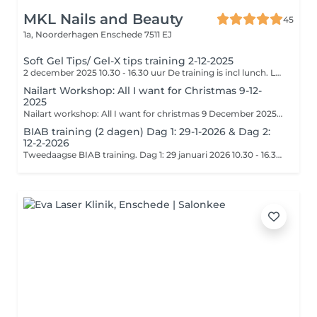
MKL Nails and Beauty
45
1a, Noorderhagen
Enschede 7511 EJ
Soft Gel Tips/ Gel-X tips training 2-12-2025
2 december 2025 10.30 - 16.30 uur De training is incl lunch. Let op! Het lesgeld dient uiterlijk 5 dagen na de boeking, volledig op de rekening van MKL Nails and Beauty te staan om de boeking definitief te maken. NL35 ABNA 0120 7583 34 T.n.v. MKL Nails Vergeet bij opmerkingen niet om de naam van de training en de naam van de cursist te vermelden. Voor meer info check onze website https://www.mkl-nails.nl/courses
Nailart Workshop: All I want for Christmas 9-12-
2025
Nailart workshop: All I want for christmas 9 December 2025 13.00 - 16.30 uur. Workshop is incl. drinken en wat lekkers. Let op! Het lesgeld dient uiterlijk 5 dagen na de boeking, volledig op de rekening van MKL Nails and Beauty te staan om de boeking definitief te maken. NL35 ABNA 0120 7583 34 T.n.v. MKL Nails Vergeet bij opmerkingen niet om de naam van de workshop en de naam van de cursist te vermelden.
BIAB training (2 dagen) Dag 1: 29-1-2026 & Dag 2:
12-2-2026
Tweedaagse BIAB training. Dag 1: 29 januari 2026 10.30 - 16.30 uur (model ZONDER product op de nagels) Dag 2: 12 februari 2026 10.30 - 16.30 uur (model MET uitgroei BIAB op de nagels) Training is incl. lunch. Let op! Het lesgeld dient uiterlijk 5 dagen na de boeking, volledig op de rekening van MKL Nails and Beauty te staan om de boeking definitief te maken. NL35 ABNA 0120 7583 34 T.n.v. MKL Nails Vergeet bij opmerkingen niet om de naam van de training en de naam van de cursist te vermelden. Voor meer info check onze website https://www.mkl-nails.nl/courses