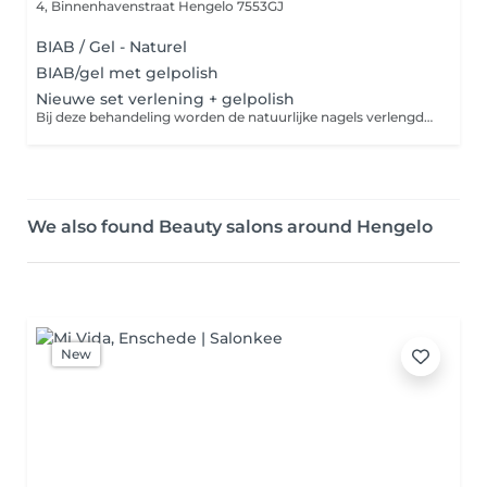
4, Binnenhavenstraat
Hengelo 7553GJ
BIAB / Gel - Naturel
BIAB/gel met gelpolish
Nieuwe set verlening + gelpolish
Bij deze behandeling worden de natuurlijke nagels verlengd met behulp van hardgel of acrylgel. De nagels worden zorgvuldig opgebouwd in de gewenste lengte en vorm, met aandacht voor stevigheid en een natuurlijke uitstraling. Afgewerkt kan worden met een gelpolish in een kleur naar keuze voor een langdurig, glanzend resultaat.
We also found Beauty salons around Hengelo
New