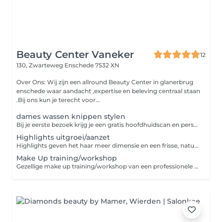
Beauty Center Vaneker
12
130, Zwarteweg
Enschede 7532 XN
Over Ons: Wij zijn een allround Beauty Center in glanerbrug
enschede waar aandacht ,expertise en beleving centraal staan
.Bij ons kun je terecht voor...
dames wassen knippen stylen
Bij je eerste bezoek krijg je een gratis hoofdhuidscan en persoonlijk advies van onze stylist. Daarna volgt een knipbeurt en finish met drogen-alles afgestemd op jou haar en hoofdhuid.
Highlights uitgroei/aanzet
Highlights geven het haar meer dimensie en een frisse, natuurlijke uitstraling. De lichtere tinten worden zorgvuldig geplaatst voor een stralend en mooi resultaat
Make Up training/workshop
Gezellige make up training/workshop van een professionele make up artist. inclusief hapje/drankje en matriaal en € 10,00 shop te goed. Vind je het altijd al leuk om je zelf op te maken .Maar wil hier meer van leren, om je zelf nog mooier te laten lijken, boek dan deze workshop - Gezellig voor beginners tot gevorderd - van jong tot oud - Laagdrempelig/kleine klassen Minimaal aantal 4