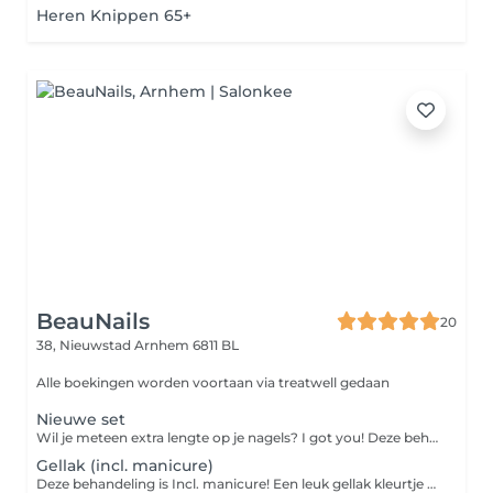
Heren Knippen 65+
BeauNails
20
38, Nieuwstad
Arnhem 6811 BL
Alle boekingen worden voortaan via treatwell gedaan
Nieuwe set
Wil je meteen extra lengte op je nagels? I got you! Deze behandeling is incl. Manicure Hier zit geen nail art bij!! Bij deze behandeling gaat het alleen om de basis behandeling en een gel kleurtje. LET OP! als er nog oud product eraf gehaald moet worden dan boek je die behandeling er nog extra bij! dit i.v.m extra tijd <3 Mocht je nog niet weten wat je wilt dan kan je een van de freestyle nailart pakketten toevoegen zo boek je extra tijd en kan je tot een dag van te voren je inspiratie sturen <3
Gellak (incl. manicure)
Deze behandeling is Incl. manicure! Een leuk gellak kleurtje op de natuurlijke nagel LET OP! - geen verlenging - geen biab of hardgel - als er nog product op de nagel zit van een andere salon of mijn BIAB of gel is het noodzakelijk oud product verwijderen erbij te boeken