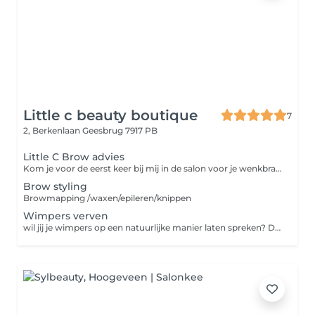
Little c beauty boutique
7
2, Berkenlaan
Geesbrug 7917 PB
Little C Brow advies
Kom je voor de eerst keer bij mij in de salon voor je wenkbrauwen? Wij bespreken samen jouw wensen en kijken welke brow behandeling het beste bij jou past. Na de intake start ik met browmapping dit zorgt ervoor om de perfecte vorm van wenkbrauwen te bepalen. Gevolgd door Waxen/epileren en het kleuren van je wenkbrauwen.
Brow styling
Browmapping /waxen/epileren/knippen
Wimpers verven
wil jij je wimpers op een natuurlijke manier laten spreken? Dan is wimper verven met hybrid verf de behandeling voor jou. De verf blijft 5 tot 7 weken zichtbaar