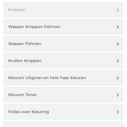
zelfverzekerd en geïnspireerd.

Knippen
Of het nu gaat om een subtiele, natuurlijke 
uitstraling of een opvallende glamourlook – wij 
Wassen Knippen Föhnen
brengen jouw visie tot leven met passie, precisie en 
een vleugje luxe.

Beauty Center Vaneker – omdat jij het verdient om 
Wassen Föhnen
te stralen, elke dag opnieuw.
Krullen Knippen
Kleuren Uitgroei en hele haar kleuren
Kleuren Toner
Folies over Kleuring