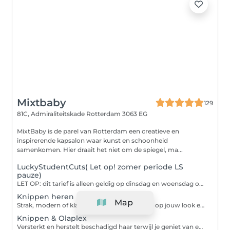
Mixtbaby
129
81C, Admiraliteitskade
Rotterdam 3063 EG
MixtBaby is de parel van Rotterdam een creatieve en
inspirerende kapsalon waar kunst en schoonheid
samenkomen. Hier draait het niet om de spiegel, ma...
LuckyStudentCuts( Let op! zomer periode LS
pauze)
LET OP: dit tarief is alleen geldig op dinsdag en woensdag op vertoon van je studentenpas. Houd rekening met onze vakantieperiodes, waarin dit aanbod tijdelijk vervalt: ZOMERPAUZE: 20 JULI T/M 22 AUGUSTUS 2026 KERSTPERIODE: 1 DECEMBER 2026 T/M 2 JANUARI 2027 Buiten deze periodes kun je op de aangegeven dagen weer gebruikmaken van het studententarief. Belangrijk: kies je tijdens een pauzeperiode of op een andere dag toch voor een LS-behandeling? Dan brengen wij het normale kniptarief in rekening.
Knippen heren
Map
Strak, modern of klassiek geknipt afgestemd op jouw look en haartype.
Knippen & Olaplex
Versterkt en herstelt beschadigd haar terwijl je geniet van een professionele coupe.