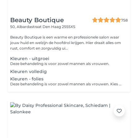
Beauty Boutique
758
50, Albardastraat
Den Haag 2555XS
Beauty Boutique is een warme en professionele salon waar
jouw huid en welzijn de hoofdrol krijgen. Hier draait alles om
rust, comfort en zorgvuldig ui...
Kleuren - uitgroei
Deze behandeling is voor zowel mannen als vrouwen.
Kleuren volledig
Kleuren - folies
Deze behandeling is voor zowel mannen als vrouwen. Kies uit 10, 20, 30 of 40 folies. Het kleuren van haarlokken in een iets lichtere en/of donkerdere tint dan je eigen (gekleurde of natuurlijke) haarkleur, waardoor deze mooi en natuurlijk wordt opgelicht en/of meer diepte krijgt.