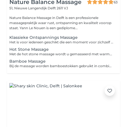
Nature Balance Massage
63
51, Nieuwe Langendijk
Delft 2611 VJ
Nature Balance Massage in Delft is een professionele
massagepraktijk waar rust, ontspanning en kwaliteit voorop
staat. Yann Le Nouen is een gediplome...
Klassieke Ontspannings Massage
Het is voor iedereen geschikt die een moment voor zichzelf nodig heeft en wil onthaasten.
Hot Stone Massage
Met de hot stone massage wordt u gemasseerd met warme stenen met een aangename temperatuur van tussen de 45 en 50 graden.
Bamboe Massage
Bij de massage worden bamboestokken gebruikt in combinatie met handen en een speciale massage olie. Deze massage olie bevat een viscositeit die zeer prettig samenwerkt in combinatie met de bamboestokken. De bamboestokken werken als verlengstuk van de ellebogen, voorarmen en handen en helpen bij het overbrengen van energie en stimuleren het zelfhelende proces in het lichaam.