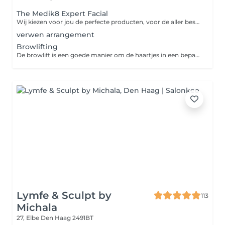
The Medik8 Expert Facial
Wij kiezen voor jou de perfecte producten, voor de aller beste behandeling
verwen arrangement
Browlifting
De browlift is een goede manier om de haartjes in een bepaalde richting te brengen. Geschikt voor haartjes die af en toe een eigen wil hebben. Je hoeft je wenkbrauwen niet meer elke dag in model te brengen. Het resultaat blijft tot ongeveer 6 weken zichtbaar, afhankelijk van de groeicyclus van je wenkbrauwen.
Lymfe & Sculpt by
113
Michala
27, Elbe
Den Haag 2491BT