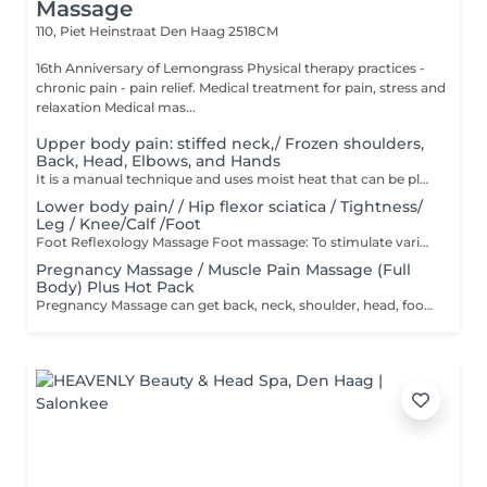
Massage
110, Piet Heinstraat
Den Haag 2518CM
16th Anniversary of Lemongrass Physical therapy practices -
chronic pain - pain relief. Medical treatment for pain, stress and
relaxation Medical mas...
Upper body pain: stiffed neck,/ Frozen shoulders,
Back, Head, Elbows, and Hands
It is a manual technique and uses moist heat that can be placed on areas of tension and pain to relieve symptoms. It is also a device that can help to relax and stimulate blood circulation. It also uses pulling and bending techniques to create a balance in weight bearing. It can also relieve neck pain, shoulder pain, or muscle tension, and reduce tissue adhesions.
Lower body pain/ / Hip flexor sciatica / Tightness/
Leg / Knee/Calf /Foot
Foot Reflexology Massage Foot massage: To stimulate various organs in the body, massage the feet. And the back of the feet, internally and externally, etc.benefits of foot massage help promote health by stimulating blood circulation, lymph, and immune system Helps prevent diseases such as constipation, headache, leg pain, foot pain, etc., and helps detoxify and eliminate waste. Helps to balance the functions of the body It has a positive effect on mental health, which is to reduce stress and induce deep relaxation.
Pregnancy Massage / Muscle Pain Massage (Full
Body) Plus Hot Pack
Pregnancy Massage can get back, neck, shoulder, head, foot massages and almost any other part of their body. This is a relaxing massage that does not focus on acupressure. This is a massage program specifically for pregnant women.