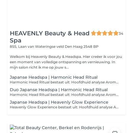
HEAVENLY Beauty & Head
34
Spa
855, Laan van Wateringse veld
Den Haag 2548 BP
Welkom bij Heavenly Beauty & Headspa. Hier creëer ik voor jou
een moment van volledige ontspanning en vernieuwing. In
mijn salon richt ik me op jouw s...
Japanse Headspa | Harmonic Head Ritual
Harmonic Head Ritual bestaat uit: Hoofdhuid analyse Aroma ritueel Diepe reiniging van de hoofdhuid Hoofd, schouder en decolleté massage Aangepast voedend masker & serum Stoombehandeling Hand- en arm massage Inclusief verwarmend oogmasker LET OP: Verder wil ik u laten weten dat we na de behandeling uw haar niet föhnen. Mocht u echter willen dat uw haar toch geföhnd wordt, dan heb ik een föhn beschikbaar op locatie.
Duo Japanse Headspa | Harmonic Head Ritual
Harmonic Head Ritual bestaat uit: Hoofdhuid analyse Aroma ritueel Diepe reiniging van de hoofdhuid Hoofd, schouder en decolleté massage Aangepast voedend masker & serum Stoombehandeling Hand- en arm massage Inclusief verwarmend oogmasker LET OP: Verder wil ik u laten weten dat we na de behandeling uw haar niet föhnen. Mocht u echter willen dat uw haar toch geföhnd wordt, dan heb ik een föhn beschikbaar op locatie.
Japanse Headspa | Heavenly Glow Experience
Heavenly Glow Experience bestaat uit: Hoofdhuid analyse Aroma ritueel Diepe reiniging van de hoofdhuid Gezichtsbehandeling Hoofd, schouder, decolleté en gezicht massage Aangepast voedend masker en serum Stoombehandeling Hand- en arm massage Inclusief verwarmd oogmasker LET OP: Verder wil ik u laten weten dat we na de behandeling uw haar niet föhnen. Mocht u echter willen dat uw haar toch geföhnd wordt, dan heb ik een föhn beschikbaar op locatie.