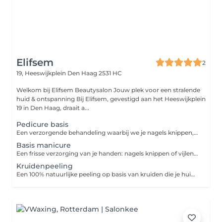
Elifsem
2
19, Heeswijkplein
Den Haag 2531 HC
Welkom bij Elifsem Beautysalon Jouw plek voor een stralende
huid & ontspanning Bij Elifsem, gevestigd aan het Heeswijkplein
19 in Den Haag, draait a...
Pedicure basis
Een verzorgende behandeling waarbij we je nagels knippen, polijsten, nagelriemen verzorgen en kleine ongemakken zoals licht eelt verwijderen. Perfect voor mooie, gezonde voeten.
Basis manicure
Een frisse verzorging van je handen: nagels knippen of vijlen, nagelriemen verzorgen en de huid intensief hydrateren. Voor een nette, verzorgde uitstraling, elke dag weer.
Kruidenpeeling
Een 100% natuurlijke peeling op basis van kruiden die je huid die reinigen en vernieuwt. Ideaal voor pigmentvlekken, acne, fijne lijntjes en een doffe huid.