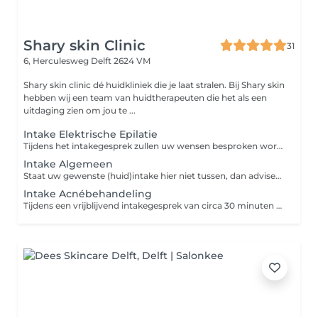
Shary skin Clinic
31
6, Herculesweg
Delft 2624 VM
Shary skin clinic dé huidkliniek die je laat stralen. Bij Shary skin
hebben wij een team van huidtherapeuten die het als een
uitdaging zien om jou te ...
Intake Elektrische Epilatie
Tijdens het intakegesprek zullen uw wensen besproken worden en wordt er vervolgens een behandelplan opgesteld.
Intake Algemeen
Staat uw gewenste (huid)intake hier niet tussen, dan adviseren wij om een "intake algemeen" te boeken. Onze huidtherapeuten zullen u hiermee tijdens het intakegesprek assisteren.
Intake Acnébehandeling
Tijdens een vrijblijvend intakegesprek van circa 30 minuten bekijkt de huidtherapeut je huid en worden je wensen en de mogelijkheden besproken.