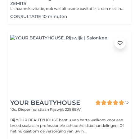
ZEMITS
Lichaamskavitatie, ook wel ultrasone cavitatie, is een niet-invasieve procedure voor vetreductie en lichaamsvormgeving. Elke cavitatie van het lichaam omvat pressotherapie . De hoofdreden waarom na de cavitatietechniek pressotherapie wordt aanbevolen, is om de resultaten te verbeteren en het regeneratieproces te ondersteunen. Cavitatie is een procedure die gebruikmaakt van ultrasone golven om vetcellen te vernietigen, wat bijdraagt aan de vetreduktie. Pressotherapie daarentegen is een methode die het lymfestelsel stimuleert door middel van drukmassages. De combinatie van deze twee procedures kan de volgende voordelen opleveren: 1. **Verwijdering van giftige stoffen**: Na cavitatie is het belangrijk om de verwijdering van vrijgekomen vetfragmenten en giftige stoffen uit het lichaam te ondersteunen, wat pressotherapie effectief mogelijk maakt. 2. **Verbeterde doorbloeding**: Pressotherapie verhoogt de doorbloeding in de behandelde gebieden, wat het genezingsproces kan versnellen en het uiterlijk van de huid kan verbeteren. 3. **Verhoging van effectiviteit**: De combinatie van deze twee methoden kan leiden tot betere en duurzamere resultaten in vet- en cellulitisreductie. 4. **Gevoel van ontspanning**: Pressotherapie helpt ook bij het verlichten van spierspanning en verbetert het algehele gevoel van welzijn na cavitatie. Samengevat kan worden gesteld dat pressotherapie een effectieve aanvulling is op cavitatie, die de positieve effecten versterkt en een gezondere toestand van het lichaam ondersteunt. Contra-indicaties voor cavitatie: 1. Zwangerschap en borstvoeding 2. Lever- en nierziekten 3. Hart- en vaatziekten 4. Tumoren 5. Metalen implantaten 6. Ontstekingsziekten van de huid 7. Diabetes (overleg noodzakelijk) 8. Bloedstollingsstoornissen 9. Recent chirurgische ingrepen 10. Hartpacemakers Het wordt aangeraden om vóór de behandeling een specialist te raadplegen.
CONSULTATIE 10 minuten
YOUR BEAUTYHOUSE
52
10c, Diepenhorstlaan
Rijswijk 2288EW
Bij YOUR BEAUTYHOUSE bent u van harte welkom voor een
breed scala aan professionele schoonheidsbehandelingen. Of
het nu gaat om de verzorging van uw h...