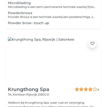
Microblading
Microblading is een semi-permanente techniek waarbij fijne, haartje voor haartje lijnen worden getekend in de wenkbrauw om een natuurlijke en vollere uitstraling te creëren. Deze techniek is perfect voor mensen met dunne of onregelmatige wenkbrauwen en zorgt voor een langdurig resultaat van 1 tot 2 jaar. Het resultaat is subtiel en realistisch, wat je wenkbrauwen een mooie en symmetrische vorm geeft.
Powderbrows
Powder Brows is een techniek waarbij een poederachtige, zachte schaduw wordt aangebracht om een vollere wenkbrauw te creëren. Het resultaat is een natuurlijke, gevederde look, ideaal voor mensen die op zoek zijn naar meer definitie en een subtiele eyeliner-effect rondom de wenkbrauwen. Het resultaat blijft tot wel 2 jaar zichtbaar en is perfect voor iedereen die van een beetje extra luxe houdt.
Powder brow- touch up
Krungthong Spa
4
7A, Kerklaan
Rijswijk 2282CD
Welkom bij Krungthong Spa, waar rust en verjonging
samensmelten tot een geweldige ontspanningservaring. De