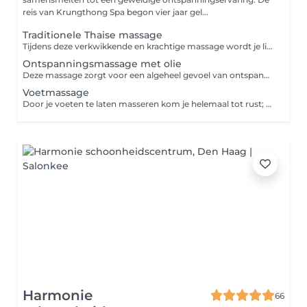
reis van Krungthong Spa begon vier jaar gel...
Traditionele Thaise massage
Tijdens deze verkwikkende en krachtige massage wordt je lichaam in verschillende yogahoudingen gebracht terwijl druk wordt uitgeoefend op verschillende reflexpunten. Deze massage zorgt voor ontspanning en energie en helpt vastzittende gewrichten los te maken en spierspanning te verlichten.
Ontspanningsmassage met olie
Deze massage zorgt voor een algeheel gevoel van ontspanning. Terwijl je spieren relaxen ebt stress weg zodat lichaam en geest weer in balans komen.
Voetmassage
Door je voeten te laten masseren kom je helemaal tot rust; een voetmassage heeft niet alleen effect op de voeten, maar zorgt ook voor een ontspannen gevoel.
Harmonie
66