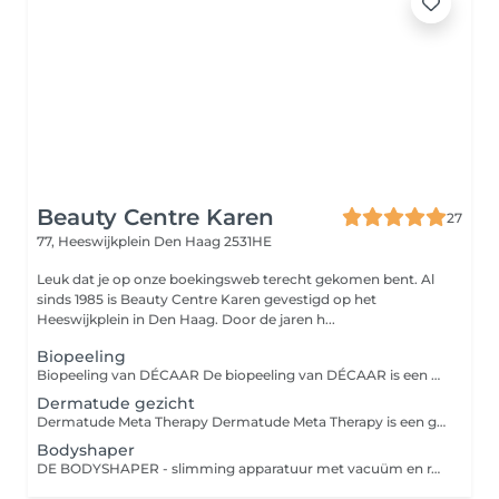
Beauty Centre Karen
27
77, Heeswijkplein
Den Haag 2531HE
Leuk dat je op onze boekingsweb terecht gekomen bent. Al
sinds 1985 is Beauty Centre Karen gevestigd op het
Heeswijkplein in Den Haag. Door de jaren h...
Biopeeling
Biopeeling van DÉCAAR De biopeeling van DÉCAAR is een natuurlijke kruidenpeeling die de huid van binnenuit vernieuwt. De behandeling stimuleert de celvernieuwing, verbetert de huidstructuur en pakt onzuiverheden, fijne lijntjes en pigmentatie aan. Zonder agressieve zuren wordt de huid frisser, egaler en zichtbaar gezonder. Geschikt voor verschillende huidtypes en ideaal voor wie een intensieve, maar natuurlijke huidverbetering zoekt.
Dermatude gezicht
Dermatude Meta Therapy Dermatude Meta Therapy is een geavanceerde, niet-invasieve huidverbeterende behandeling die de huid van binnenuit activeert. Met behulp van het Meta-Jet apparaat worden werkstoffen diep in de huid gebracht en wordt de aanmaak van collageen en elastine gestimuleerd. De behandeling verbetert de huidstructuur, vermindert fijne lijntjes, rimpels, acne(littekens) en pigmentatie en zorgt voor een zichtbaar stevigere, gladdere en stralende huid.
Bodyshaper
DE BODYSHAPER - slimming apparatuur met vacuüm en radio frequentie De bodyshaper is in staat om zones op het lichaam op een veilige en pijnloze wijze te behandelen. Een ware innovatie op het gebied van cellulite veemindering, omvang vermindering, huidversteviging & anti-ageing. De effecten in de verandering van de huidstructuur zijn al zichtbaar na de eerste behandeling. De unieke combinatie van technologieën zorgt voor een uitstekende modellering van het lichaam en verjonging van het gezicht. Vacuüm, Radio Frequentie (RF), Photon (rood en blauw) en rotatie in één apparaat. Met de bodyshaper behaal je uitstekende resultaten op een non-invasieve manier!