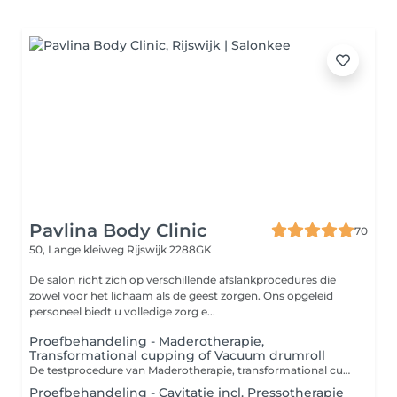
Pavlina Body Clinic
70
50, Lange kleiweg
Rijswijk 2288GK
De salon richt zich op verschillende afslankprocedures die
zowel voor het lichaam als de geest zorgen. Ons opgeleid
personeel biedt u volledige zorg e...
Proefbehandeling - Maderotherapie,
Transformational cupping of Vacuum drumroll
De testprocedure van Maderotherapie, transformational cupping of vacuum drumroll omvat een consult van 10 minuten en een massage van 40 minuten. Tijdens het consult maakt de therapeut kennis met uw behoeften en doelen. Daarna volgt een massage van 40 minuten, Contra-indicaties MADEROTHERAPIE,CUPPING,VACUUM DRUMROLL: Hartziekten Acute ontstekingen en infecties Huidziekten Spataderen en vaatziekten Hoge bloeddruk Zwangerschap Borstvoeding Tumoren en kanker Aandoeningen van het lymfestelsel Acute rug- of spierpijn Chronische of auto-immuunziekten
Proefbehandeling - Cavitatie incl. Pressotherapie