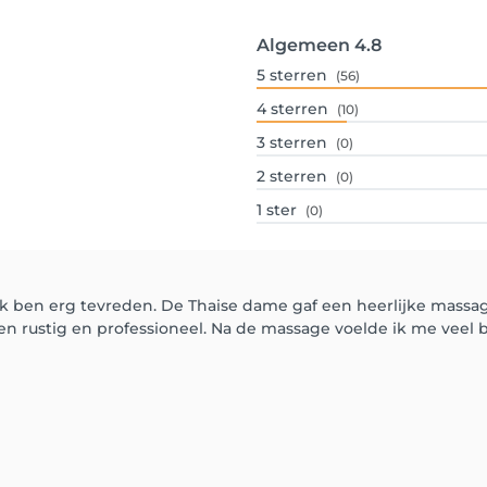
Algemeen
4.8
5
sterren
(56)
4
sterren
(10)
3
sterren
(0)
2
sterren
(0)
1
ster
(0)
ik ben erg tevreden. De Thaise dame gaf een heerlijke massa
n rustig en professioneel. Na de massage voelde ik me veel b