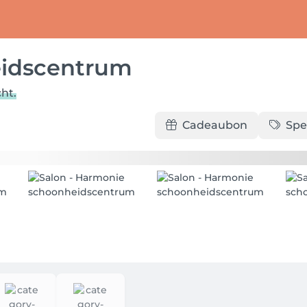
idscentrum
ht.
Cadeaubon
Spe