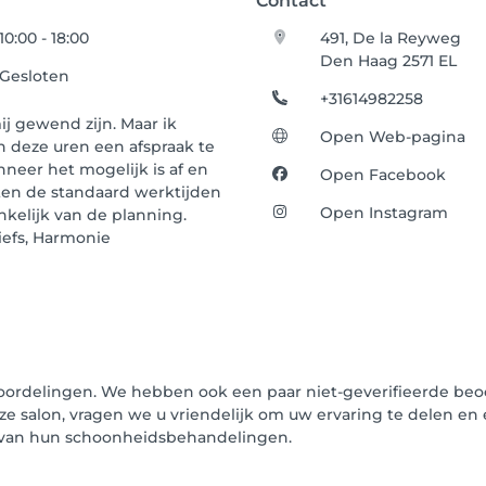
Contact
10:00 - 18:00
491, De la Reyweg
Den Haag 2571 EL
Gesloten
+31614982258
mij gewend zijn. Maar ik
Open Web-pagina
n deze uren een afspraak te
neer het mogelijk is af en
Open Facebook
ten de standaard werktijden
Open Instagram
nkelijk van de planning.
iefs, Harmonie
oordelingen. We hebben ook een paar niet-geverifieerde beoor
ze salon, vragen we u vriendelijk om uw ervaring te delen en 
n van hun schoonheidsbehandelingen.