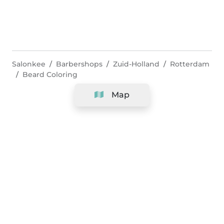
Salonkee
Barbershops
Zuid-Holland
Rotterdam
Beard Coloring
Map
Company
Support
Team
&
Careers
Information for salons