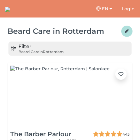
EN
Login
Beard Care
in
Rotterdam
Filter
Beard Care
in
Rotterdam
The Barber Parlour
443