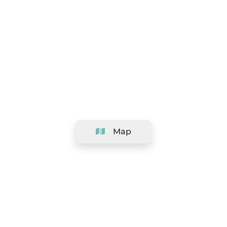
Map
Company
Support