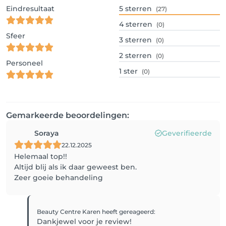
Eindresultaat
5
sterren
(27)
4
sterren
(0)
Sfeer
3
sterren
(0)
2
sterren
(0)
Personeel
1
ster
(0)
Gemarkeerde beoordelingen:
Soraya
Geverifieerde
22.12.2025
Helemaal top!!
Altijd blij als ik daar geweest ben.
Zeer goeie behandeling
Beauty Centre Karen
heeft gereageerd
:
Dankjewel voor je review!