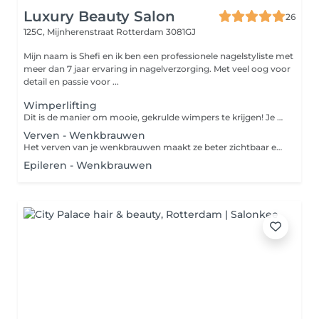
Luxury Beauty Salon
26
125C, Mijnherenstraat
Rotterdam 3081GJ
Mijn naam is Shefi en ik ben een professionele nagelstyliste met
meer dan 7 jaar ervaring in nagelverzorging. Met veel oog voor
detail en passie voor ...
Wimperlifting
Dit is de manier om mooie, gekrulde wimpers te krijgen! Je hebt geen wimperkruller meer nodig, want dankzij deze behandeling blijven je wimpers 5 à 7 weken mooi gekruld.
Verven - Wenkbrauwen
Het verven van je wenkbrauwen maakt ze beter zichtbaar en geeft je gezicht meer expressie. Het resultaat blijft 3 à 6 weken zichtbaar.
Epileren - Wenkbrauwen