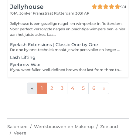
Jellyhouse
981
101A, Jonker Fransstraat
Rotterdam 3031 AP
Jellyhouse is een gezellige nagel- en wimperbar in Rotterdam.
Voor perfect verzorgde nagels en prachtige wimpers ben je hier
aan het juiste adres. Laa...
Eyelash Extensions | Classic One by One
De one by one-techniek maakt je wimpers voller en langer en zorgt voor een natuurlijk effect. Op iedere wimper wordt één nepwimper aangebracht.
Lash Lifting
Eyebrow Wax
If you want fuller, well-defined brows that last from three to five weeks, book in for a wax and tint. Please note: If you have not had a patch at this salon in the last 6 months then a patch test is required 24 to 48 hours prior to your appointment. Please contact the salon to arrange this.
«
1
2
3
4
5
6
»
Salonkee
Wenkbrauwen en Make-up
Zeeland
Veere