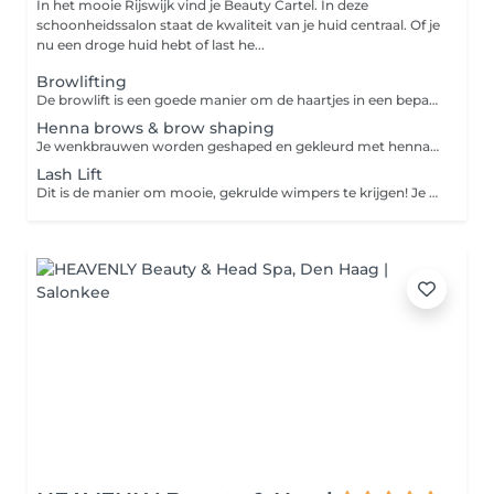
In het mooie Rijswijk vind je Beauty Cartel. In deze
schoonheidssalon staat de kwaliteit van je huid centraal. Of je
nu een droge huid hebt of last he...
Browlifting
De browlift is een goede manier om de haartjes in een bepaalde richting te brengen. Geschikt voor haartjes die af en toe een eigen wil hebben. Je hoeft je wenkbrauwen niet meer elke dag in model te brengen. Het resultaat blijft tot ongeveer 6 weken zichtbaar, afhankelijk van de groeicyclus van je wenkbrauwen.
Henna brows & brow shaping
Je wenkbrauwen worden geshaped en gekleurd met henna. Henna blijft ongeveer 2 weken op de huid en 6 weken op de haartjes zitten.
Lash Lift
Dit is de manier om mooie, gekrulde wimpers te krijgen! Je hebt geen wimperkruller meer nodig, want dankzij deze behandeling blijven je wimpers 5 à 7 weken mooi gekruld.