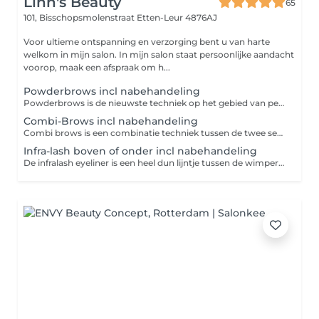
Linn's Beauty
65
101, Bisschopsmolenstraat
Etten-Leur 4876AJ
Voor ultieme ontspanning en verzorging bent u van harte
welkom in mijn salon. In mijn salon staat persoonlijke aandacht
voorop, maak een afspraak om h...
Powderbrows incl nabehandeling
Powderbrows is de nieuwste techniek op het gebied van permanent make-up. Je nieuwe wenkbrauwvorm wordt eerst helemaal opgemeten en getekend met een potloodje waardoor je vooraf al de vorm ziet die je gaat krijgen. Hierdoor weet je hoe het eindresultaat er ongeveer gaat uitzien. Ook worden de wenkbrauwen vooraf geëpileerd. Na de eerste sessie vervaagd 50 tot 30% van de net geplaatste Powderbrows. Niet bij iedereen is dit hetzelfde. Dit verschilt per huid type. Genezingsproces: Dag 1-3: zeer donker Dag 4-10: barsten en plekken (geen kleur onder de plekken) Dag 11-28: licht kleur/vorm te zien Dag 29-35: kleur te zien Dag 36-50: kleur en vorm beter zichtbaar.
Combi-Brows incl nabehandeling
Combi brows is een combinatie techniek tussen de twee semi permanente make-up technieken: Hairstrokes & Powder Brows. Vaak worden er eerst op de nodige plekken hairstrokes gesplaatst (voorkantjes) en hierna wordt de Powder Brows (shading) techniek toegepast. Wat is het verschil tussen Powder Brows en combi Brows? Combi Brows is een hybride techniek die het beste van twee werelden combineert: hairstrokes, waarbij fijne lijntjes getekend worden die natuurlijke haartjes nabootsen, en powder brows, waarbij een poedereffect wordt gebruikt voor een vollere look. Genezingsproces: Dag 1-3: zeer donker Dag 4-10: barsten en plekken (geen kleur onder de plekken) Dag 11-28: licht kleur/vorm te zien Dag 29-35: kleur te zien Dag 36-50: kleur en vorm beter zichtbaar.
Infra-lash boven of onder incl nabehandeling
De infralash eyeliner is een heel dun lijntje tussen de wimper haartjes. Dit zorgt ervoor dat je wimpers voller lijken. Bovendien zorgt deze techniek voor een natuurlijk effect. Je ogen zullen meer opvallen groter lijken door de infralash techniek. De techniek is voor iedereen die er niet té opgemaakt wilt uit zien maar wel een frisse ooglook wilt.