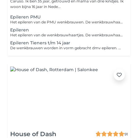
Caruso. Ik ben 35 jaar, getrouwd en mama van drie kindjes. Ik
woon bijna 16 jaar in Nede...
Epileren PMU
Het epileren van de PMU wenkbrauwen. De wenkbrauwhaartjes worden door middel van een pincet verwijdert en als finishing touch wordt een Brow Gel gebruikt en strak gemaakt met een highlighter.
Epileren
Het epileren van de wenkbrauwhaartjes. De wenkbrauwhaartjes worden door middel van een pincet verwijdert en als finishing touch worden de wenkbrauwen gestijlt met een Brow Gel en strak gemaakt met een highlighter.
Epileren Tieners t/m 14 jaar
De wenkbrauwen worden in vorm gebracht dmv epileren. Donshaartjes worden verwijdert met een wenkbrauwmesje.
House of Dash
91