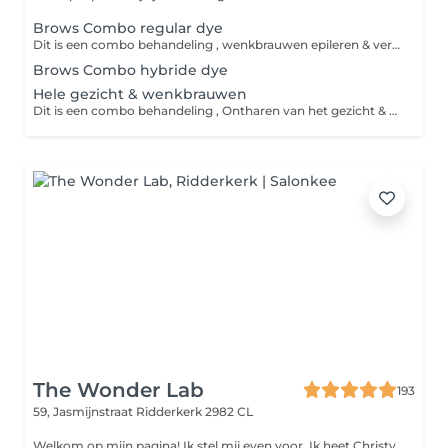
Brows Combo regular dye
Dit is een combo behandeling , wenkbrauwen epileren & verven. Bij deze behandeling ontharen we de ongewenste haartjes bij de wenkbrauwen met touw en pincet. Ook worden je wenkbrauwen in vorm gebracht die het beste bij jouw gezicht past en/of die je graag wilt. Daarna worden ze geverfd met regular verf in een kleur na keuze en/of die het beste bij jouw past.
Brows Combo hybride dye
Hele gezicht & wenkbrauwen
Dit is een combo behandeling , Ontharen van het gezicht & wenkbrauwen epileren. De haren van het gezicht worden met touw verwijderd zodat ook alle donsharen worden mee verwijderd voor een glad resultaat van het gezicht. Daarna ontharen we de ongewenste haartjes bij de wenkbrauwen met touw en pincet. Ook worden je wenkbrauwen in vorm gebracht die het beste bij jouw gezicht past en/of die je graag wilt.
The Wonder Lab
193
59, Jasmijnstraat
Ridderkerk 2982 CL
Welkom op mijn pagina! Ik stel mij even voor. Ik heet Christy