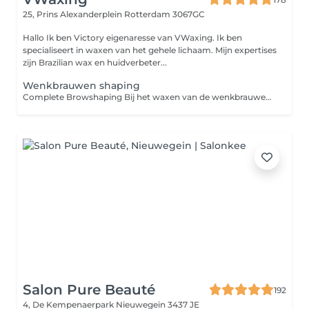
25, Prins Alexanderplein
Rotterdam 3067GC
Hallo Ik ben Victory eigenaresse van VWaxing. Ik ben
specialiseert in waxen van het gehele lichaam. Mijn expertises
zijn Brazilian wax en huidverbeter...
Wenkbrauwen shaping
Complete Browshaping Bij het waxen van de wenkbrauwen wordt warme wax op de huid aangebracht om ongewenste haartjes rondom de wenkbrauwen te verwijderen. Het resultaat zijn strakke, mooie wenkbrauwen met een langdurig effect.
Salon Pure Beauté
192
4, De Kempenaerpark
Nieuwegein 3437 JE