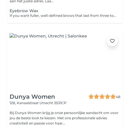
aan het juiste adres. Laa...
Eyebrow Wax
If you want fuller, well-defined brows that last from three to five weeks, book in for a wax and tint. Please note: If you have not had a patch at this salon in the last 6 months then a patch test is required 24 to 48 hours prior to your appointment. Please contact the salon to arrange this.
Dunya Women
48
128, Kanaalstraat
Utrecht 3531CP
Bij Dunya Women krijg je onze persoonlijke aandacht om voor
jou de beste look te kiezen. Met ons professionele advies
creativiteit en passie voor haar...