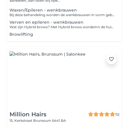
aanbellen, dan doen wij ope...
Waxen/Epileren - wenkbrauwen
Bij deze behandeling worden de wenkbrauwen in vorm gebracht door te waxen, epileren en eventueel het trimmen van de haartjes. De styliste zal met jou bespreken wat je wensen zijn. Er wordt een wax gebruikt die zeer vriendelijk is voor de huid. Aan het einde van de behandeling wordt er ook een nabehandeling aangebracht om roodheid te voorkomen.
Verven en epileren - wenkbrauwen
Wat zijn Hybrid brows? Met Hybrid brows wordemn de huid en de wenkbrauwharen geverfd en mooi gevormd. Het verschil met standaard verf is dat Hybrid verf veel langer zichtbaar blijft op de huid, namelijk 7 tot 10 dagen. Op de haartjes blijft het resultaat maar liefst tot 7 weken. Let op; de duur van de verf is altijd afhankelijk van de haartjes en je huidtype.
Browlifting
Million Hairs
112
15, Kerkstraat
Brunssum 6441 BA