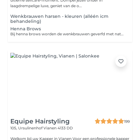
ultieme selfcare-moment. Dompel jezelf onder in
laagdrempelige luxe, geniet van de o...
Wenkbrauwen harsen - kleuren (alléén icm
behandeling)
Henna Brows
Bij henna brows worden de wenkbrauwen geverfd met natuurlijke henna, waarmee zowel de haartjes als de huid subtiel worden ingekleurd. Dit zorgt voor vollere, strakkere wenkbrauwen en een mooi poedereffect.
Equipe Hairstyling
199
105, Ursulinenhof
Vianen 4133 DD
Welkom bij uw Kapper in Vianen Voor een professionele kapper