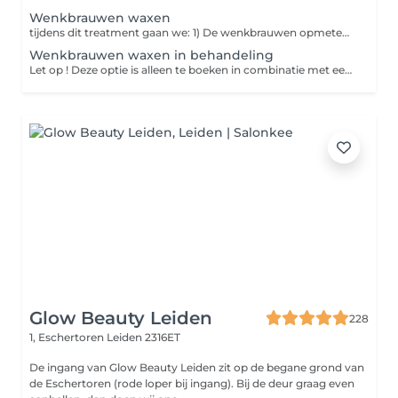
Wenkbrauwen waxen
tijdens dit treatment gaan we: 1) De wenkbrauwen opmeten d.m.v browmapping passend bij jouw gezicht. 2) Met een zachte wax de wenkbrauwen in vorm brengen en evt. epileren. Ook knippen we eventuele lange haartjes zodat de wenkbrauwen nog strakker worden 3) De brows finishen en stylen met de producten van Anastasia Beverly Hills
Wenkbrauwen waxen in behandeling
Let op ! Deze optie is alleen te boeken in combinatie met een gezichtsbehandeling.
Glow Beauty Leiden
228
1, Eschertoren
Leiden 2316ET
De ingang van Glow Beauty Leiden zit op de begane grond van
de Eschertoren (rode loper bij ingang). Bij de deur graag even