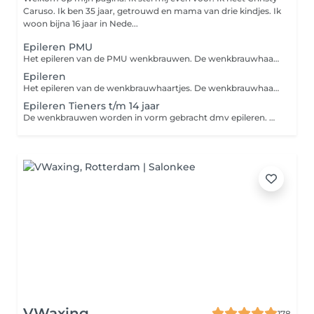
Caruso. Ik ben 35 jaar, getrouwd en mama van drie kindjes. Ik
woon bijna 16 jaar in Nede...
Epileren PMU
Het epileren van de PMU wenkbrauwen. De wenkbrauwhaartjes worden door middel van een pincet verwijdert en als finishing touch wordt een Brow Gel gebruikt en strak gemaakt met een highlighter.
Epileren
Het epileren van de wenkbrauwhaartjes. De wenkbrauwhaartjes worden door middel van een pincet verwijdert en als finishing touch worden de wenkbrauwen gestijlt met een Brow Gel en strak gemaakt met een highlighter.
Epileren Tieners t/m 14 jaar
De wenkbrauwen worden in vorm gebracht dmv epileren. Donshaartjes worden verwijdert met een wenkbrauwmesje.
VWaxing
178