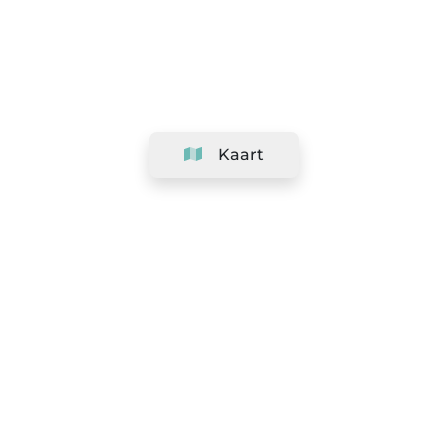
Kaart
Bedrijf
Support
Team
&
Carrières
Informatie voor salons
Legaal