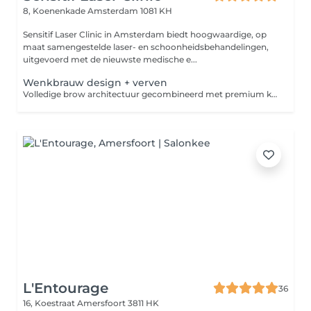
8, Koenenkade
Amsterdam 1081 KH
Sensitif Laser Clinic in Amsterdam biedt hoogwaardige, op
maat samengestelde laser- en schoonheidsbehandelingen,
uitgevoerd met de nieuwste medische e...
Wenkbrauw design + verven
Volledige brow architectuur gecombineerd met premium kleurbehandeling inclusief uitgebreide gezichtsanalyse, mappen, vorming en resultaatadvies voor thuisverzorging. Resultaat: Perfecte vorm en kleur, volledig op maat. de ultieme definitie voor uw wenkbrauwen.
L'Entourage
36
16, Koestraat
Amersfoort 3811 HK