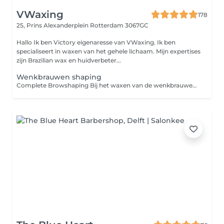
VWaxing
178
25, Prins Alexanderplein
Rotterdam 3067GC
Hallo Ik ben Victory eigenaresse van VWaxing. Ik ben
specialiseert in waxen van het gehele lichaam. Mijn expertises
zijn Brazilian wax en huidverbeter...
Wenkbrauwen shaping
Complete Browshaping Bij het waxen van de wenkbrauwen wordt warme wax op de huid aangebracht om ongewenste haartjes rondom de wenkbrauwen te verwijderen. Het resultaat zijn strakke, mooie wenkbrauwen met een langdurig effect.