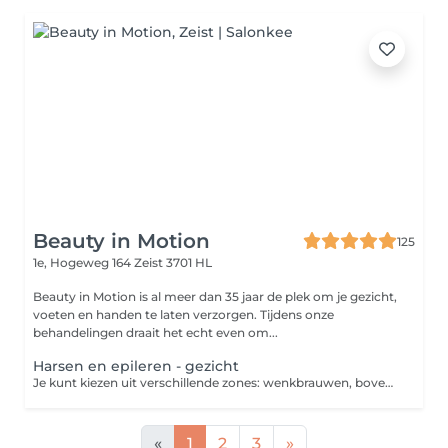
Beauty in Motion
125
1e, Hogeweg 164
Zeist 3701 HL
Beauty in Motion is al meer dan 35 jaar de plek om je gezicht,
voeten en handen te laten verzorgen. Tijdens onze
behandelingen draait het echt even om...
Harsen en epileren - gezicht
Je kunt kiezen uit verschillende zones: wenkbrauwen, bovenlip, kin en kaaklijn. Vermeld in opmerkingen om welke zone of zonder het gaat
«
1
2
3
»