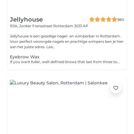
Jellyhouse
980
101A, Jonker Fransstraat
Rotterdam 3031 AP
Jellyhouse is een gezellige nagel- en wimperbar in Rotterdam.
Voor perfect verzorgde nagels en prachtige wimpers ben je hier
aan het juiste adres. Laa...
Eyebrow Wax
If you want fuller, well-defined brows that last from three to five weeks, book in for a wax and tint. Please note: If you have not had a patch at this salon in the last 6 months then a patch test is required 24 to 48 hours prior to your appointment. Please contact the salon to arrange this.