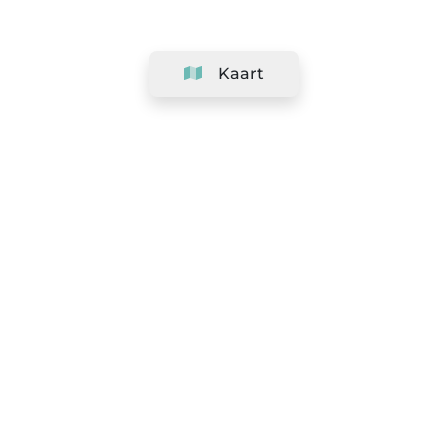
Kaart
Bedrijf
Support
Team
&
Carrières
Informatie voor salons
Legaal
Herroepingsrecht uitoefenen
Algemene voorwaarden