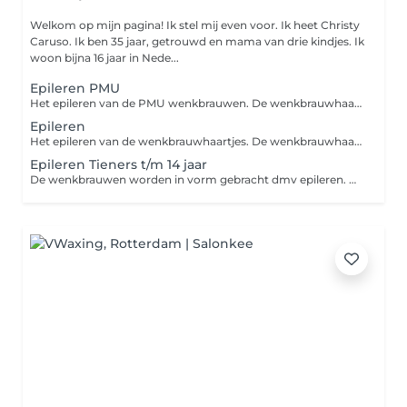
Welkom op mijn pagina! Ik stel mij even voor. Ik heet Christy
Caruso. Ik ben 35 jaar, getrouwd en mama van drie kindjes. Ik
woon bijna 16 jaar in Nede...
Epileren PMU
Het epileren van de PMU wenkbrauwen. De wenkbrauwhaartjes worden door middel van een pincet verwijdert en als finishing touch wordt een Brow Gel gebruikt en strak gemaakt met een highlighter.
Epileren
Het epileren van de wenkbrauwhaartjes. De wenkbrauwhaartjes worden door middel van een pincet verwijdert en als finishing touch worden de wenkbrauwen gestijlt met een Brow Gel en strak gemaakt met een highlighter.
Epileren Tieners t/m 14 jaar
De wenkbrauwen worden in vorm gebracht dmv epileren. Donshaartjes worden verwijdert met een wenkbrauwmesje.