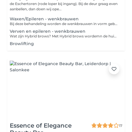
de Eschertoren (rode loper bij ingang). Bij de deur graag even
aanbellen, dan doen wij ope...
Waxen/Epileren - wenkbrauwen
Bij deze behandeling worden de wenkbrauwen in vorm gebracht door te waxen, epileren en eventueel het trimmen van de haartjes. De styliste zal met jou bespreken wat je wensen zijn. Er wordt een wax gebruikt die zeer vriendelijk is voor de huid. Aan het einde van de behandeling wordt er ook een nabehandeling aangebracht om roodheid te voorkomen.
Verven en epileren - wenkbrauwen
Wat zijn Hybrid brows? Met Hybrid brows wordemn de huid en de wenkbrauwharen geverfd en mooi gevormd. Het verschil met standaard verf is dat Hybrid verf veel langer zichtbaar blijft op de huid, namelijk 7 tot 10 dagen. Op de haartjes blijft het resultaat maar liefst tot 7 weken. Let op; de duur van de verf is altijd afhankelijk van de haartjes en je huidtype.
Browlifting
Essence of Elegance
17