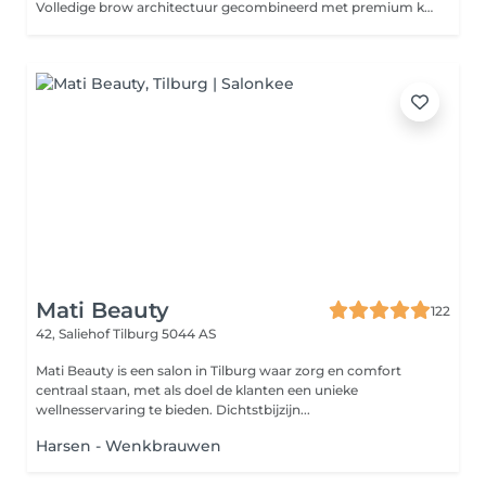
Volledige brow architectuur gecombineerd met premium kleurbehandeling inclusief uitgebreide gezichtsanalyse, mappen, vorming en resultaatadvies voor thuisverzorging. Resultaat: Perfecte vorm en kleur, volledig op maat. de ultieme definitie voor uw wenkbrauwen.
Mati Beauty
122
42, Saliehof
Tilburg 5044 AS
Mati Beauty is een salon in Tilburg waar zorg en comfort
centraal staan, met als doel de klanten een unieke
wellnesservaring te bieden. Dichtstbijzijn...
Harsen - Wenkbrauwen