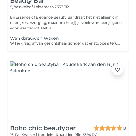
Beauty Bar
9, Winkelhof
Leiderdorp 2353 TR
Bij Essence of Élégance Beauty Bar draait het niet alleen om
uiterlijke verzorging, maar om hoe jij je voelt wanneer je goed
voor jezelf zorgt. Het is...
Wenkbrauwen Waxen
Wil je graag af van gezichtshaar zonder dat er stoppels teruggroeien? Dan is harsen de oplossing. Harsen is een ontharingsmethode die de haar met wortel en al verwijdert. Een groot voordeel van harsen ten opzichte van scheren is dat de haren langer wegblijven en zachter teruggroeien. Zo geniet je langer van een zijdezachte huid!
Boho chic beautybar
18
16, De Kwekerij
Koudekerk aan den Rijn 2396 DC