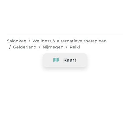
Salonkee
Wellness & Alternatieve therapieën
Gelderland
Nijmegen
Reiki
Kaart
Bedrijf
Support
Team
&
Carrières
Informatie voor salons