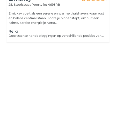
25, Stoofstraat
Poortvliet 4693RB
Emickay voelt als een serene en warme thuishaven, waar rust
en balans centraal staan. Zodra je binnenstapt, omhult een
kalme, aardse energie je, verst...
Reiki
Door zachte handopleggingen op verschillende posities van het lichaam stroomt de energie door mijn handen naar jou als ontvanger. Deze energie is de levenskracht (universele levensenergie) oftewel 'Ki' zelf Deze ontvangen energie is voeding voor lichaam en geest waardoor jij na een ontspannen sessie een gebalanceerd gevoel zal ervaren, en het zelfhelend vermogen van het lichaam weer wordt geactiveerd. Als Reikimaster heb ik mijn energiebanen door inwijding laten openen zodat de levensenergie vrij kan stromen. Ik dien hierbij als het ware als kanaal voor de Universele levensenergie.