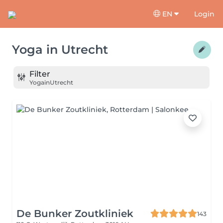
EN
Login
Yoga
in
Utrecht
Filter
Yoga
in
Utrecht
De Bunker Zoutkliniek
143