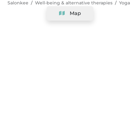
Salonkee
Well-being & alternative therapies
Yoga
Map
Company
Support
Team
&
Careers
Information for salons
Legal
Exercise withdrawal right
Terms and conditions
Privacy Policy