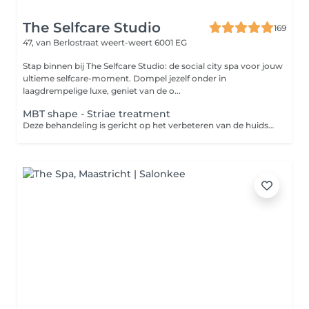
The Selfcare Studio
169
47, van Berlostraat
weert-weert 6001 EG
Stap binnen bij The Selfcare Studio: de social city spa voor jouw
ultieme selfcare-moment. Dompel jezelf onder in
laagdrempelige luxe, geniet van de o...
MBT shape - Striae treatment
Deze behandeling is gericht op het verbeteren van de huidstructuur bij striae (striemen). Met behulp van de MBT Shape wordt de doorbloeding en huidactiviteit gestimuleerd, wat bijdraagt aan huidvernieuwing en een stevigere, egalere huid. Voor optimaal resultaat wordt gewerkt in kuurvorm (4 of 8 behandelingen) en in combinatie met ondersteunende thuisverzorging. De resterende behandelingen worden tijdens de eerst afspraak doorgepland in de salon. Je ontvangt dan ook de producten voor het thuisgebruik.