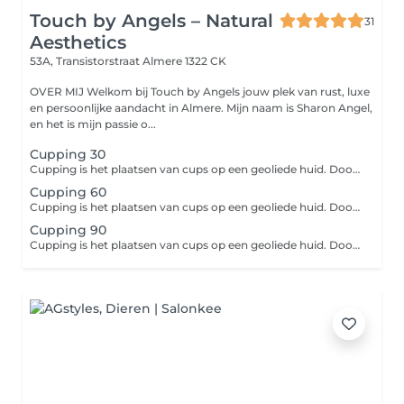
Touch by Angels – Natural
31
Aesthetics
53A, Transistorstraat
Almere 1322 CK
OVER MIJ Welkom bij Touch by Angels jouw plek van rust, luxe
en persoonlijke aandacht in Almere. Mijn naam is Sharon Angel,
en het is mijn passie o...
Cupping 30
Cupping is het plaatsen van cups op een geoliede huid. Doordat er een vacuüm in de cups ontstaat worden afvalstoffen en bloedstagnaties in de spieren naar de oppervlakte getrokken en kunnen blokkades opgeheven worden. Deze cupping massage is een diepwerkende massage, vergelijkbaar met bindweefselmassage. cupping behandeling is ook in kuurverband te krijgen. Bij interesse passen wij deze in de salon aan!
Cupping 60
Cupping is het plaatsen van cups op een geoliede huid. Doordat er een vacuüm in de cups ontstaat worden afvalstoffen en bloedstagnaties in de spieren naar de oppervlakte getrokken en kunnen blokkades opgeheven worden. Deze cupping massage is een diepwerkende massage, vergelijkbaar met bindweefselmassage. cupping behandeling is ook in kuurverband te krijgen. Bij interesse passen wij deze in de salon aan!
Cupping 90
Cupping is het plaatsen van cups op een geoliede huid. Doordat er een vacuüm in de cups ontstaat worden afvalstoffen en bloedstagnaties in de spieren naar de oppervlakte getrokken en kunnen blokkades opgeheven worden. Deze cupping massage is een diepwerkende massage, vergelijkbaar met bindweefselmassage. cupping behandeling is ook in kuurverband te krijgen. Bij interesse passen wij deze in de salon aan!