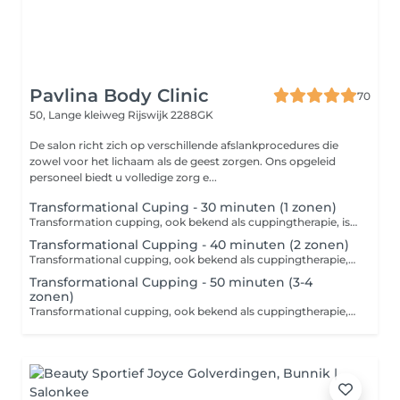
Pavlina Body Clinic
70
50, Lange kleiweg
Rijswijk 2288GK
De salon richt zich op verschillende afslankprocedures die
zowel voor het lichaam als de geest zorgen. Ons opgeleid
personeel biedt u volledige zorg e...
Transformational Cuping - 30 minuten (1 zonen)
Transformation cupping, ook bekend als cuppingtherapie, is een alternatieve therapeutische methode die gebruikmaakt van onderdruk die wordt gecreëerd door speciale glazen of siliconen cups. Deze techniek richt zich op het verlichten van spierspanning, het verbeteren van de bloedcirculatie en het verwijderen van gifstoffen uit het lichaam, en is ook een populaire keuze in de strijd tegen cellulite. Contra-indicaties voor cupping: 1. Huidziekten 2. Bloedstoornissen 3. Zwangerschap 4. Ontstekingen en infecties 5. Hart- en vaatproblemen 6. Barriètes en uitgezette aderen Raadpleeg altijd een professional! Toepassing: Transforcupping wordt vaak gebruikt om chronische pijn, spanning, cellulite te verlichten en als ondersteunende therapie bij revalidatie na blessures. Het wordt aanbevolen om vooraf een professional te raadplegen, die passende instructies en aanbevelingen kan geven. Over het algemeen wordt deze techniek beschouwd als een effectieve methode voor het verbeteren van de lichamelijke en geestelijke gezondheid, inclusief het verminderen van cellulite.
Transformational Cupping - 40 minuten (2 zonen)
Transformational cupping, ook bekend als cuppingtherapie, is een alternatieve therapeutische methode die gebruikmaakt van onderdruk die wordt gecreëerd door speciale glazen of siliconen cups. Deze techniek richt zich op het verlichten van spierspanning, het verbeteren van de bloedcirculatie en het verwijderen van gifstoffen uit het lichaam, en is ook een populaire keuze in de strijd tegen cellulite. Contra-indicaties voor cupping: 1. Huidziekten 2. Bloedstoornissen 3. Zwangerschap 4. Ontstekingen en infecties 5. Hart- en vaatproblemen 6. Barriètes en uitgezette aderen Raadpleeg altijd een professional! Toepassing: Transformaní cupping wordt vaak gebruikt om chronische pijn, spanning, cellulite te verlichten en als ondersteunende therapie bij revalidatie na blessures. Het wordt aanbevolen om vooraf een professional te raadplegen, die passende instructies en aanbevelingen kan geven. Over het algemeen wordt deze techniek beschouwd als een effectieve methode voor het verbeteren van de lichamelijke en geestelijke gezondheid, inclusief het verminderen van cellulite.
Transformational Cupping - 50 minuten (3-4
zonen)
Transformational cupping, ook bekend als cuppingtherapie, is een alternatieve therapeutische methode die gebruikmaakt van onderdruk die wordt gecreëerd door speciale glazen of siliconen cups. Deze techniek richt zich op het verlichten van spierspanning, het verbeteren van de bloedcirculatie en het verwijderen van gifstoffen uit het lichaam, en is ook een populaire keuze in de strijd tegen cellulite. Contra-indicaties voor cupping: 1. Huidziekten 2. Bloedstoornissen 3. Zwangerschap 4. Ontstekingen en infecties 5. Hart- en vaatproblemen 6. Barriètes en uitgezette aderen Raadpleeg altijd een professional! Toepassing: Transformaní cupping wordt vaak gebruikt om chronische pijn, spanning, cellulite te verlichten en als ondersteunende therapie bij revalidatie na blessures. Het wordt aanbevolen om vooraf een professional te raadplegen, die passende instructies en aanbevelingen kan geven. Over het algemeen wordt deze techniek beschouwd als een effectieve methode voor het verbeteren van de lichamelijke en geestelijke gezondheid, inclusief het verminderen van cellulite.