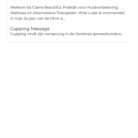
Welkom bij Claine Beautiful, Praktijk voor Huidverbetering,
Wellness en Alternatieve Therapieën. Wist u dat ik momenteel
in mijn 2e jaar van de Ohm A...
Cupping Massage
Cupping vindt zijn oorsprong in de Oosterse geneeskunde en is al duizenden jaren oud. Cupping is het plaatsen van cups op een geoliede huid. Doordat er een vacuüm in de cups ontstaat worden afvalstoffen en bloedstagnaties in de spieren naar de oppervlakte getrokken en kunnen blokkades opgeheven worden. Deze Cupping massage is een diepwerkende massage, vergelijkbaar met bindweefselmassage. Het maakt verklevingen los, voert afvalstoffen en vocht af en brengt zuurstofrijk bloed naar stagnerende spieren en de huid. De behandeling heeft een geweldige, ontspannende en helende werking.