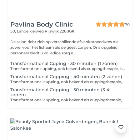
Pavlina Body Clinic
70
50, Lange kleiweg
Rijswijk 2288GK
De salon richt zich op verschillende afslankprocedures die
zowel voor het lichaam als de geest zorgen. Ons opgeleid
personeel biedt u volledige zorg e...
Transformational Cuping - 30 minuten (1 zonen)
Transformation cupping, ook bekend als cuppingtherapie, is een alternatieve therapeutische methode die gebruikmaakt van onderdruk die wordt gecreëerd door speciale glazen of siliconen cups. Deze techniek richt zich op het verlichten van spierspanning, het verbeteren van de bloedcirculatie en het verwijderen van gifstoffen uit het lichaam, en is ook een populaire keuze in de strijd tegen cellulite. Contra-indicaties voor cupping: 1. Huidziekten 2. Bloedstoornissen 3. Zwangerschap 4. Ontstekingen en infecties 5. Hart- en vaatproblemen 6. Barriètes en uitgezette aderen Raadpleeg altijd een professional! Toepassing: Transforcupping wordt vaak gebruikt om chronische pijn, spanning, cellulite te verlichten en als ondersteunende therapie bij revalidatie na blessures. Het wordt aanbevolen om vooraf een professional te raadplegen, die passende instructies en aanbevelingen kan geven. Over het algemeen wordt deze techniek beschouwd als een effectieve methode voor het verbeteren van de lichamelijke en geestelijke gezondheid, inclusief het verminderen van cellulite.
Transformational Cupping - 40 minuten (2 zonen)
Transformational cupping, ook bekend als cuppingtherapie, is een alternatieve therapeutische methode die gebruikmaakt van onderdruk die wordt gecreëerd door speciale glazen of siliconen cups. Deze techniek richt zich op het verlichten van spierspanning, het verbeteren van de bloedcirculatie en het verwijderen van gifstoffen uit het lichaam, en is ook een populaire keuze in de strijd tegen cellulite. Contra-indicaties voor cupping: 1. Huidziekten 2. Bloedstoornissen 3. Zwangerschap 4. Ontstekingen en infecties 5. Hart- en vaatproblemen 6. Barriètes en uitgezette aderen Raadpleeg altijd een professional! Toepassing: Transformaní cupping wordt vaak gebruikt om chronische pijn, spanning, cellulite te verlichten en als ondersteunende therapie bij revalidatie na blessures. Het wordt aanbevolen om vooraf een professional te raadplegen, die passende instructies en aanbevelingen kan geven. Over het algemeen wordt deze techniek beschouwd als een effectieve methode voor het verbeteren van de lichamelijke en geestelijke gezondheid, inclusief het verminderen van cellulite.
Transformational Cupping - 50 minuten (3-4
zonen)
Transformational cupping, ook bekend als cuppingtherapie, is een alternatieve therapeutische methode die gebruikmaakt van onderdruk die wordt gecreëerd door speciale glazen of siliconen cups. Deze techniek richt zich op het verlichten van spierspanning, het verbeteren van de bloedcirculatie en het verwijderen van gifstoffen uit het lichaam, en is ook een populaire keuze in de strijd tegen cellulite. Contra-indicaties voor cupping: 1. Huidziekten 2. Bloedstoornissen 3. Zwangerschap 4. Ontstekingen en infecties 5. Hart- en vaatproblemen 6. Barriètes en uitgezette aderen Raadpleeg altijd een professional! Toepassing: Transformaní cupping wordt vaak gebruikt om chronische pijn, spanning, cellulite te verlichten en als ondersteunende therapie bij revalidatie na blessures. Het wordt aanbevolen om vooraf een professional te raadplegen, die passende instructies en aanbevelingen kan geven. Over het algemeen wordt deze techniek beschouwd als een effectieve methode voor het verbeteren van de lichamelijke en geestelijke gezondheid, inclusief het verminderen van cellulite.