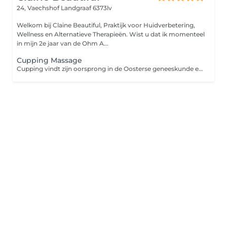
24, Vaechshof
Landgraaf 6373lv
Welkom bij Claine Beautiful, Praktijk voor Huidverbetering,
Wellness en Alternatieve Therapieën. Wist u dat ik momenteel
in mijn 2e jaar van de Ohm A...
Cupping Massage
Cupping vindt zijn oorsprong in de Oosterse geneeskunde en is al duizenden jaren oud. Cupping is het plaatsen van cups op een geoliede huid. Doordat er een vacuüm in de cups ontstaat worden afvalstoffen en bloedstagnaties in de spieren naar de oppervlakte getrokken en kunnen blokkades opgeheven worden. Deze Cupping massage is een diepwerkende massage, vergelijkbaar met bindweefselmassage. Het maakt verklevingen los, voert afvalstoffen en vocht af en brengt zuurstofrijk bloed naar stagnerende spieren en de huid. De behandeling heeft een geweldige, ontspannende en helende werking.