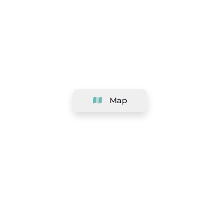
Map
Company
Support
Team
&
Careers
Information for salons