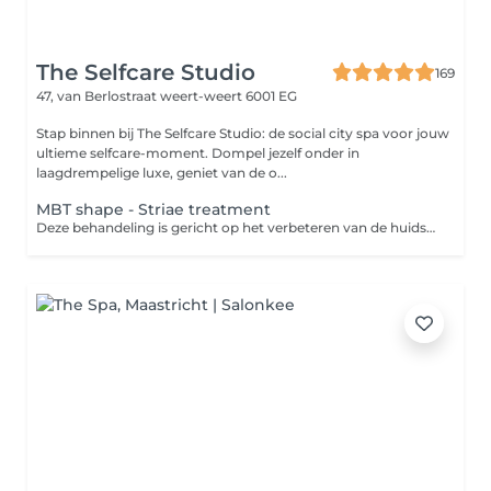
The Selfcare Studio
169
47, van Berlostraat
weert-weert 6001 EG
Stap binnen bij The Selfcare Studio: de social city spa voor jouw
ultieme selfcare-moment. Dompel jezelf onder in
laagdrempelige luxe, geniet van de o...
MBT shape - Striae treatment
Deze behandeling is gericht op het verbeteren van de huidstructuur bij striae (striemen). Met behulp van de MBT Shape wordt de doorbloeding en huidactiviteit gestimuleerd, wat bijdraagt aan huidvernieuwing en een stevigere, egalere huid. Voor optimaal resultaat wordt gewerkt in kuurvorm (4 of 8 behandelingen) en in combinatie met ondersteunende thuisverzorging. De resterende behandelingen worden tijdens de eerst afspraak doorgepland in de salon. Je ontvangt dan ook de producten voor het thuisgebruik.