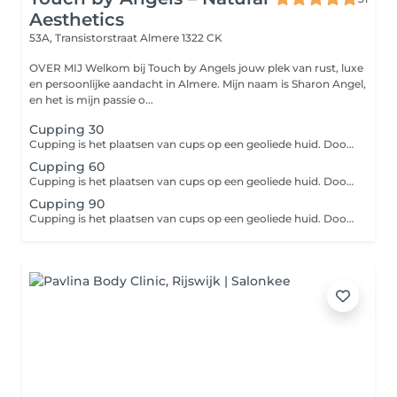
Aesthetics
53A, Transistorstraat
Almere 1322 CK
OVER MIJ Welkom bij Touch by Angels jouw plek van rust, luxe
en persoonlijke aandacht in Almere. Mijn naam is Sharon Angel,
en het is mijn passie o...
Cupping 30
Cupping is het plaatsen van cups op een geoliede huid. Doordat er een vacuüm in de cups ontstaat worden afvalstoffen en bloedstagnaties in de spieren naar de oppervlakte getrokken en kunnen blokkades opgeheven worden. Deze cupping massage is een diepwerkende massage, vergelijkbaar met bindweefselmassage. cupping behandeling is ook in kuurverband te krijgen. Bij interesse passen wij deze in de salon aan!
Cupping 60
Cupping is het plaatsen van cups op een geoliede huid. Doordat er een vacuüm in de cups ontstaat worden afvalstoffen en bloedstagnaties in de spieren naar de oppervlakte getrokken en kunnen blokkades opgeheven worden. Deze cupping massage is een diepwerkende massage, vergelijkbaar met bindweefselmassage. cupping behandeling is ook in kuurverband te krijgen. Bij interesse passen wij deze in de salon aan!
Cupping 90
Cupping is het plaatsen van cups op een geoliede huid. Doordat er een vacuüm in de cups ontstaat worden afvalstoffen en bloedstagnaties in de spieren naar de oppervlakte getrokken en kunnen blokkades opgeheven worden. Deze cupping massage is een diepwerkende massage, vergelijkbaar met bindweefselmassage. cupping behandeling is ook in kuurverband te krijgen. Bij interesse passen wij deze in de salon aan!