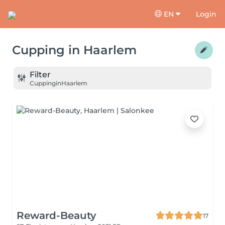
EN
Login
Cupping
in
Haarlem
Filter
Cupping
in
Haarlem
Reward-Beauty
17