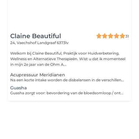
Claine Beautiful
31
24, Vaechshof
Landgraaf 6373lv
Welkom bij Claine Beautiful, Praktijk voor Huidverbetering,
Wellness en Alternatieve Therapieën. Wist u dat ik momenteel
in mijn 2e jaar van de Ohm A...
Acupressuur Meridianen
Na een korte intake worden de disbalansen in de verschillende meridianen behandeld. Dit is een drukpunten massage waarbij een doorstroom van energie in de blokkades wordt opgebouwd.
Guasha
Guasha zorgt voor: bevordering van de bloedsomloop / ontgifting en ontzuring / stimulatie van het immuunsysteem het verminderen/verlichten van blokkades en pijn / verbeterde werking van de organen regeneratie en revitalisatie / vermindering van spanning (stress), moeheid en burn-out balans op emotioneel vlak / ontspanning en bevordering van helderheid van geest.