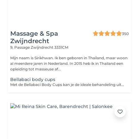
Massage & Spa
350
Zwijndrecht
9, Passage
Zwijndrecht 3331CM
Mijn naam is Sirikhwan. Ik ben geboren in Thailand, maar woon
al meerdere jaren in Nederland. In 2015 heb ik in Thailand een
opleiding tot masseuse af...
Bellabaci body cups
Met de Bellabaci Body Cups kan je de ideale behandeling uitvoeren en is voor iedereen die o.a. last heeft van; pijnlijke en gespannen spieren, spijsverteringsproblemen, gewrichtspijn, cellulite, hoofdpijn, migraine en striae. De therapeutische gevolgen van de behandeling met de Bellabaci cap kunnen zijn: het verminderen van obstipatie, activeren van de (huid)stofwisseling, het verbeteren van de elasticiteit van de huid, blokkades worden opgeheven, gifstoffen en afvalstoffen worden afgevoerd en het verbetert de spierspanning. Bij gebruik op de rug of gespannen, pijnlijk spieren helpt het tevens om vet en vochtophopingen te verminderen, de doorbloeding te verbeteren en gifstoffen en andere afvalstoffen te elimineren uit je spieren. Het stimuleert de lymfe- en bloedcirculatie.