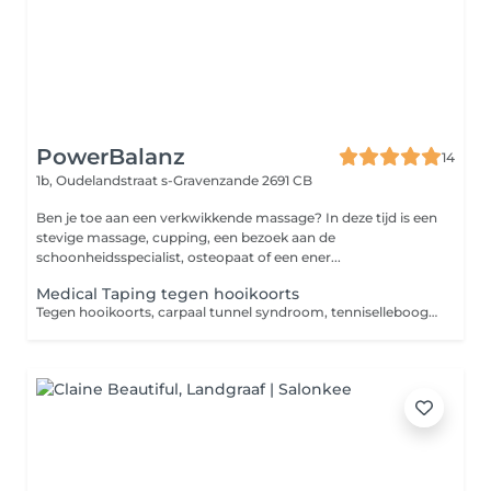
PowerBalanz
14
1b, Oudelandstraat
s-Gravenzande 2691 CB
Ben je toe aan een verkwikkende massage? In deze tijd is een
stevige massage, cupping, een bezoek aan de
schoonheidsspecialist, osteopaat of een ener...
Medical Taping tegen hooikoorts
Tegen hooikoorts, carpaal tunnel syndroom, tenniselleboog, pijnlijke nek, zere schouder/knie/enkel etc. Vermeld aub in de opmerking waarvoor de taping is!