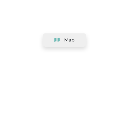
Map
Company
Support
Team
&
Careers
Information for salons
Legal