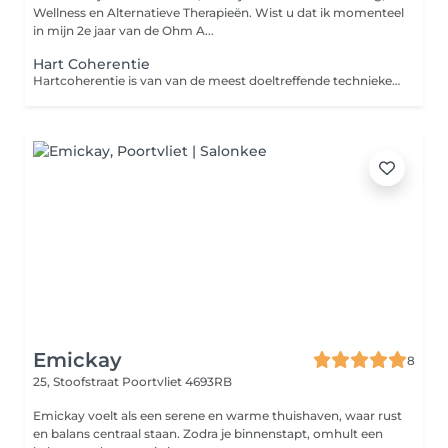
Wellness en Alternatieve Therapieën. Wist u dat ik momenteel
in mijn 2e jaar van de Ohm A...
Hart Coherentie
Hartcoherentie is van van de meest doeltreffende technieken voor het beheersen van stress en emoties. De methode is gebaseerd op een eenvoudig en effectief fysiologisch principe: door op een bepaalde manier te ademen, synchroniseren je ademhalingsritme en je hartslag. De sessie bestaat uit praktische oefeningen die zijn bedoeld om zelfstandig toe te passen, zodat je van hartcoherentie een instrument maakt dat je zal vergezellen in veel situaties in je leven. Basistechnieken ademhaling, stress controle, concentratie verbetering, zelfvertrouwen verbeteren, hartcoherentie oefeningen voor kinderen.
Emickay
8
25, Stoofstraat
Poortvliet 4693RB
Emickay voelt als een serene en warme thuishaven, waar rust
en balans centraal staan. Zodra je binnenstapt, omhult een