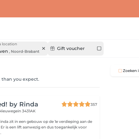
 location
Gift voucher
ven
,
Noord-Brabant
Zoeken i
 than you expect.
ed! by Rinda
357
Nieuwegein 3431AK
Rinda zit in een gebouw op de 1e verdieping aan de
or
.