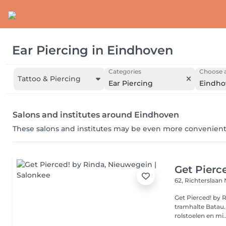
Ear Piercing
in
Eindhoven
Categories
Choose a
Tattoo & Piercing
Ear Piercing
Eindho
Salons and institutes around Eindhoven
These salons and institutes may be even more convenient
Get Pierc
62, Richterslaan
Get Pierced! by 
tramhalte Batau. Er is een lift aanwezig en dus toegankelijk vo
rolstoelen en mi..