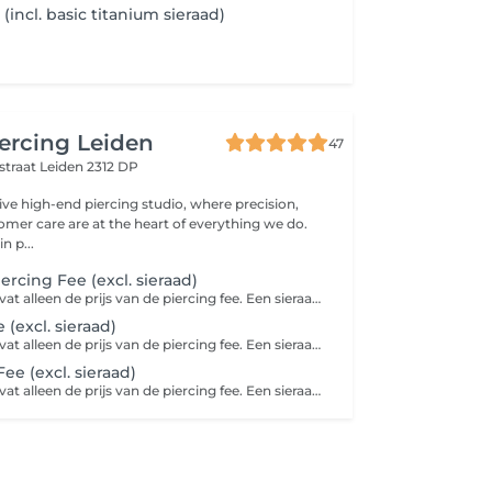
 (incl. basic titanium sieraad)
ercing Leiden
47
straat
Leiden 2312 DP
ive high-end piercing studio, where precision,
omer care are at the heart of everything we do.
n p...
ercing Fee (excl. sieraad)
Deze afspraak bevat alleen de prijs van de piercing fee. Een sieraad zit hier niet bij inbegrepen. Basis titanium sieraad vanaf €25,00 per stuk
e (excl. sieraad)
Deze afspraak bevat alleen de prijs van de piercing fee. Een sieraad zit hier niet bij inbegrepen. Basis titanium sieraad vanaf €25,00 per stuk
ee (excl. sieraad)
Deze afspraak bevat alleen de prijs van de piercing fee. Een sieraad zit hier niet bij inbegrepen. Basis titanium sieraad vanaf €25,00 per stuk