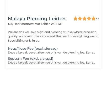
Malaya Piercing Leiden
47
173, Haarlemmerstraat
Leiden 2312 DP
We are an exclusive high-end piercing studio, where precision,
quality, and customer care are at the heart of everything we do.
Specializing only in p...
Neus/Nose Fee (excl. sieraad)
Deze afspraak bevat alleen de prijs van de piercing fee. Een sieraad zit hier niet bij inbegrepen. Basis titanium sieraad vanaf €25,00 per stuk
Septum Fee (excl. sieraad)
Deze afspraak bevat alleen de prijs van de piercing fee. Een sieraad zit hier niet bij inbegrepen. Basis titanium sieraad vanaf €20,00 per stuk