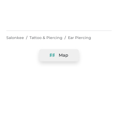
Salonkee
Tattoo & Piercing
Ear Piercing
Map
Company
Support
Team
&
Careers
Information for salons