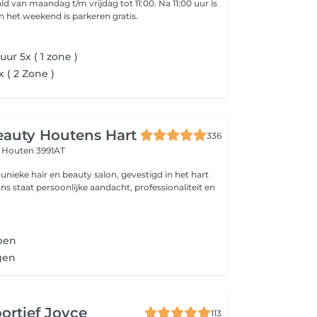
an maandag t/m vrijdag tot 11:00. Na 11:00 uur is
arkeren gratis! In het weekend is parkeren gratis.
uur 5x ( 1 zone )
x ( 2 Zone )
eauty Houtens Hart
336
t
Houten 3991AT
unieke hair en beauty salon, gevestigd in het hart
ns staat persoonlijke aandacht, professionaliteit en
pen
gen
ortief Joyce
113