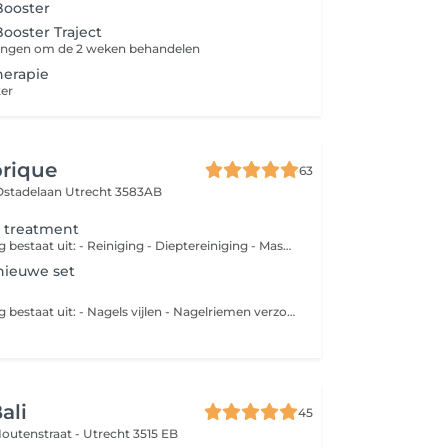
ooster
ooster Traject
ingen om de 2 weken behandelen
erapie
ter
brique
63
 Ostadelaan
Utrecht 3583AB
h treatment
Deze behandeling bestaat uit: - Reiniging - Dieptereiniging - Masker - Dagcrème Mogelijke extra's De microdermabrasie behandeling activeert de vernieuwing van de huid. Naaldloze mesotherapie is een behandelmethode om werkstoffen d.m.v. geluidstrillingen (ultrasound) in de huid aan te brengen. Mesotherapie wordt met veel succes toegepast in de strijd tegen huidveroudering. Het verbetert het huidbeeld en helpt rimpels vervagen. Mesotherapie pakt de oorzaak van huidveroudering aan door allerlei essentiële werkstoffen in de huid te sluizen. De peeling is een behandeling waarbij er op een gecontroleerde manier een dun laagje huid wordt verwijderd. Het is een uitstekend middel voor huidverbetering.
 nieuwe set
Deze behandeling bestaat uit: - Nagels vijlen - Nagelriemen verzorgen - Handscrub - Handmasker
ali
45
Houtenstraat -
Utrecht 3515 EB