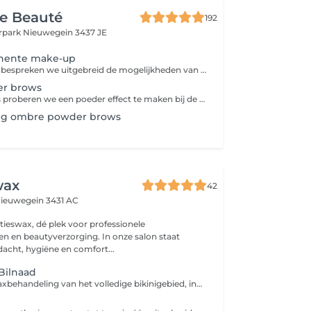
e Beauté
192
rpark
Nieuwegein 3437 JE
nente make-up
Tijdens de intake bespreken we uitgebreid de mogelijkheden van permanente make-up, kunt u al uw vragen stellen en laten wij zien wat het beste bij u past.
r brows
Bij powderbrows proberen we een poeder effect te maken bij de wenkbrauwen. De voorkant van de wenkbrauwen maken we lichter, zodat we een heel natuurlijk resultaat geven aan de wenkbrauwen. Het lijkt het net alsof de wenkbrauw met een potlood of poeder licht zijn ingekleurd. De prijs is incl. na behandeling binnen 2 maanden.
ng ombre powder brows
wax
42
ieuwegein 3431 AC
ieswax, dé plek voor professionele
 en beautyverzorging. In onze salon staat
dacht, hygiëne en comfort...
/Bilnaad
Een complete waxbehandeling van het volledige bikinigebied, inclusief bilnaad. We verwijderen al het ongewenste haar met een zachte, huidvriendelijke techniek voor een strak en glad resultaat dat weken meegaat.