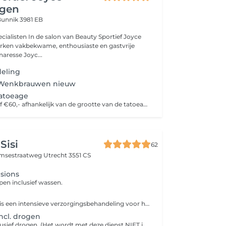
ngen
unnik 3981 EB
alisten In de salon van Beauty Sportief Joyce
rken vakbekwame, enthousiaste en gastvrije
naresse Joyc...
eling
Wenkbrauwen nieuw
tatoeage
Deze prijs is vanaf €60,- afhankelijk van de grootte van de tatoeage
Sisi
62
amsestraatweg
Utrecht 3551 CS
sions
pen inclusief wassen.
Een haarmasker is een intensieve verzorgingsbehandeling voor het haar, ontworpen om diep te voeden, te herstellen en te hydrateren. In tegenstelling tot gewone conditioners dringt een haarmasker dieper door in de haarvezel en blijft het meestal langer in het haar zitten, wat zorgt voor een krachtigere werking.
ncl. drogen
Haar wassen inclusief drogen. (Het wordt met deze dienst NIET in model geföhnd.