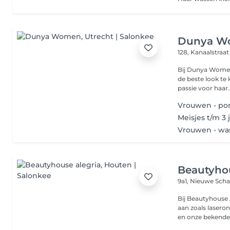
Dunya W
128, Kanaalstraa
Bij Dunya Women 
de beste look te 
passie voor haar..
Vrouwen - po
Meisjes t/m 3 
Vrouwen - wa
Beautyhou
9a1, Nieuwe Scha
Bij Beautyhouse 
aan zoals lasero
en onze bekende