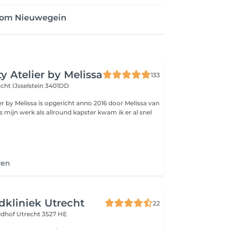
dom Nieuwegein
y Atelier by Melissa
133
acht
IJsselstein 3401DD
er by Melissa is opgericht anno 2016 door Melissa van
ns mijn werk als allround kapster kwam ik er al snel
ven
idkliniek Utrecht
22
ldhof
Utrecht 3527 HE