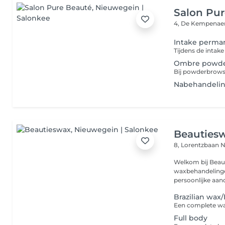
Salon Pur
4, De Kempenae
Intake perma
Ombre powde
Nabehandeli
Beauties
8, Lorentzbaan
N
Welkom bij Beaut
waxbehandelingen
persoonlijke aan
Brazilian wax
Full body