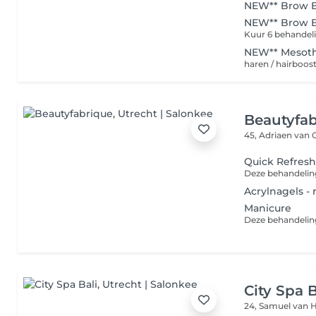
NEW** Brow B
NEW** Brow B
Kuur 6 behandel
NEW** Mesoth
haren / hairboos
Beautyfa
45, Adriaen van
Quick Refres
Acrylnagels -
Manicure
City Spa B
24, Samuel van 