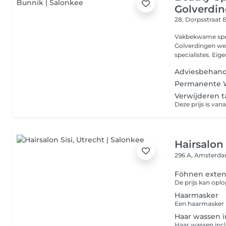
Golverdi
28, Dorpsstraat
B
Vakbekwame speci
Golverdingen we
specialistes. Eige
Adviesbehand
Permanente 
Verwijderen 
Hairsalon 
296 A, Amsterd
Föhnen exten
De prijs kan oplo
Haarmasker
Haar wassen i