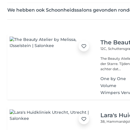
We hebben ook Schoonheidssalons gevonden ron
The Beaut
12C, Schuttersgr
The Beauty Ateli
der Starre. Tijde
achter dat...
One by One
Volume
Wimpers Ver
Lara's Hu
38, Hammarskjo