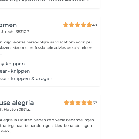
omen
48
t
Utrecht 3531CP
krijg je onze persoonlijke aandacht om voor jou
kiezen. Met ons professionele advies creativiteit en
.
ny knippen
jaar - knippen
ssen knippen & drogen
se alegria
57
ft
Houten 3991as
Alegria in Houten bieden ze diverse behandelingen
ntharing, haar behandelingen, kleurbehandelingen
 wen...