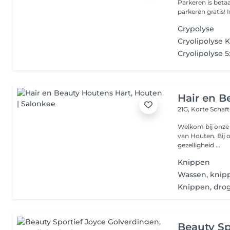
Parkeren is betaald v
p
Crypolyse
Cryolipolyse K
Cryolipolyse 5
Hair en B
21G, Korte Schaf
Welkom bij onze 
van Houten. Bij o
gezelligheid ...
Knippen
Wassen, knip
Knippen, dro
Beauty Sp