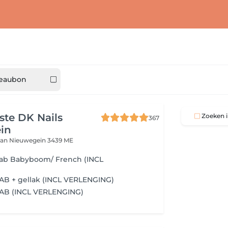
eaubon
iste DK Nails
Zoeken i
367
in
aan
Nieuwegein 3439 ME
iab Babyboom/ French (INCL
AB + gellak (INCL VERLENGING)
IAB (INCL VERLENGING)