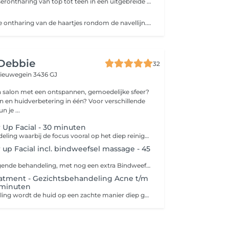
Een complete laserontharing van top tot teen in één uitgebreide sessie. We behandelen alle gewenste zones - hele armen, hele benen, buik, rug, billen en oksels - met professionele laserapparatuur die de haarwortel gericht uitschakelt. Ideaal voor wie in één keer overal blijvend van ongewenste haargroei af wil, met zichtbaar resultaat na een aantal behandelingen.
Snelle en gerichte ontharing van de haartjes rondom de navellijn. Een korte, pijnloze behandeling die zorgt voor een net en verzorgd resultaat.
 Debbie
32
ieuwegein 3436 GJ
n salon met een ontspannen, gemoedelijke sfeer?
n en huidverbetering in één? Voor verschillende
 je ...
Up Facial - 30 minuten
Een korte behandeling waarbij de focus vooral op het diep reinigen ligt. -Reinigen -Epileren / waxen wenkbrauwen -Dieptereiniging -Onzuiverheden verwijderen -Serum -Dag- of nachtverzorging ( extra optie zoals verven wenkbrauwen/wimpers of harsen bovenlip/kin kan worden toegevoegd voor meerprijs)
up Facial incl. bindweefsel massage - 45
Dit is een verzorgende behandeling, met nog een extra Bindweefsel massage toegevoegd. Een bindweefselmassage is een intensieve massagetechniek waarbij het bindweefsel (de laag tussen je huid en spieren) wordt gemasseerd Bij een bindweefselmassage van het gezicht wordt de behandeling vaak toegepast om: fijne lijntjes en rimpels minder zichtbaar te maken; de huid steviger te laten ogen; de teint te verbeteren; wallen of vochtophopingen te verminderen. - Reinigen van de huid - Epileren/waxen wenkbrauwen - Dieptereiniging - Bindweefsel massage gezicht - Dag/nachtverzorging
eatment - Gezichtsbehandeling Acne t/m
0 minuten
Bij deze behandeling wordt de huid op een zachte manier diep gereinigd en krijg je advies hoe je jouw huid het beste thuis kan verzorgen. -Reinigen -Dieptereiniging -Onzuiverheden verwijderen -Dag- of nachtverzorging