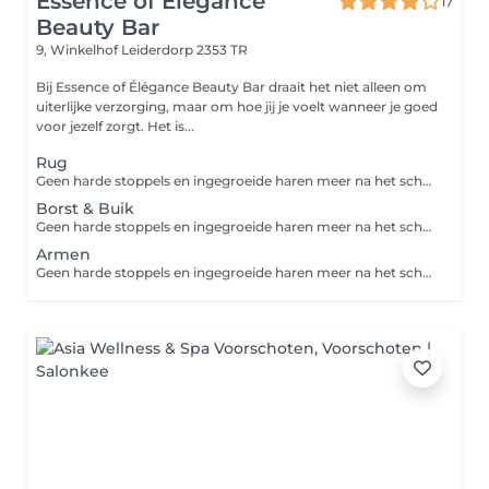
Essence of Elegance
17
Beauty Bar
9, Winkelhof
Leiderdorp 2353 TR
Bij Essence of Élégance Beauty Bar draait het niet alleen om
uiterlijke verzorging, maar om hoe jij je voelt wanneer je goed
voor jezelf zorgt. Het is...
Rug
Geen harde stoppels en ingegroeide haren meer na het scheren? Dan is harsen de perfecte oplossing. Harsen is een ontharingsmethode die de haar met wortel en al verwijdert. Een groot voordeel van harsen ten opzichte van scheren is dat de haren langer wegblijven en zachter teruggroeien. Zo geniet je langer van een zijdezachte huid!
Borst & Buik
Geen harde stoppels en ingegroeide haren meer na het scheren? Dan is harsen de perfecte oplossing. Harsen is een ontharingsmethode die de haar met wortel en al verwijdert. Een groot voordeel van harsen ten opzichte van scheren is dat de haren langer wegblijven en zachter teruggroeien. Zo geniet je langer van een zijdezachte huid!
Armen
Geen harde stoppels en ingegroeide haren meer na het scheren? Dan is harsen de perfecte oplossing. Harsen is een ontharingsmethode die de haar met wortel en al verwijdert. Een groot voordeel van harsen ten opzichte van scheren is dat de haren langer wegblijven en zachter teruggroeien. Zo geniet je langer van een zijdezachte huid!