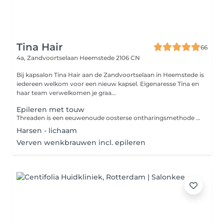
Tina Hair
66
4a, Zandvoortselaan
Heemstede 2106 CN
Bij kapsalon Tina Hair aan de Zandvoortselaan in Heemstede is
iedereen welkom voor een nieuw kapsel. Eigenaresse Tina en
haar team verwelkomen je graa...
Epileren met touw
Threaden is een eeuwenoude oosterse ontharingsmethode die zeer geschikt is voor het gezicht. De haartjes worden met katoenen draden verwijderd, waardoor heel precies en snel gewerkt kan worden. Je kunt kiezen uit je gezicht of gezicht en wenkbrauwen.
Harsen - lichaam
Verven wenkbrauwen incl. epileren