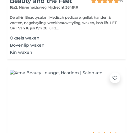
Beauty and the Feet
77
16a2, Nijverheidsweg
Mijdrecht 3641RR
Dé all-in Beautysalon! Medisch pedicure, gellak handen &
voeten, nagelstyling, wenkbrauwstyling, waxen, lash lift. LET
OP!! Van 16 juli t\m 28 juli z...
Oksels waxen
Bovenlip waxen
Kin waxen