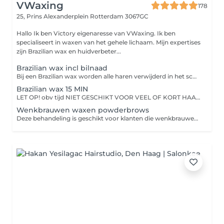
VWaxing
178
25, Prins Alexanderplein
Rotterdam 3067GC
Hallo Ik ben Victory eigenaresse van VWaxing. Ik ben
specialiseert in waxen van het gehele lichaam. Mijn expertises
zijn Brazilian wax en huidverbeter...
Brazilian wax incl bilnaad
Bij een Brazilian wax worden alle haren verwijderd in het schaamstreekgebied. Na een Brazilian wax hoeft u niet meer bang te zijn voor haren die onder uw slip vandaan komen. U krijgt een bikinilijn met een zachte huid, zonder pukkels en irritaties. Bij een Brazilian blijft alleen een streepje haar op de venusheuvel over inclusief bilnaad. Bij een full brazilian wax worden alle haren verwijdert inclusief bilnaad. De Behandeling: Hoe pijnlijk de behandeling is, is voor iedereen verschillend. Natuurlijk kan het niet zonder pijn. De wax methode die gebruikt wordt is zo snel en pijnloos mogelijk. Het is zeker minder pijnlijk dan u verwacht en de pijn wordt steeds minder hoe vaker u het hebt gedaan. Houdt rekening met uw cyclus, tijdens en voor uw menstruatie bent u meer gevoelig! Hoe meer u zich ontspant, hoe minder last u tijdens de behandeling heeft. Gemiddeld blijven de haartjes zo'n 3-6 weken weg. Dit is geheel afhankelijk van de groeisnelheid welke ook per persoon verschillend is. Haartjes kunnen tijdens de behandeling ook afbreken waardoor deze sneller teruggroeien dan de rest. Door warmte kan het haar ook sneller gaan groeien. Bij regelmatig harsen zal de haargroei langer uitblijven, minder worden en een verfijndere structuur krijgen. Haartjes komen dus in mindere mate en fijner terug! Voor De Behandeling: 2 tot 3 weken niet scheren.
Brazilian wax 15 MIN
LET OP! obv tijd NIET GESCHIKT VOOR VEEL OF KORT HAAR Brazilian wax O.B.V tijd 15 min Special voor klanten die een snelle opfris behandeling willen of heel weinig haar hebben. Niet bedoeld als full brazilian na 4 weken. De behandeling is 15 min met een wekker. De behandeling: Bij een Brazilian wax worden alle haren verwijderd in het schaamstreekgebied. Na een Brazilian wax hoeft u niet meer bang te zijn voor haren die onder uw slip vandaan komen. U krijgt een bikinilijn met een zachte huid, zonder pukkels en irritaties. Bij een Brazilian blijft alleen een streepje haar op de venusheuvel over inclusief bilnaad. Bij een full brazilian wax worden alle haren verwijdert inclusief bilnaad.
Wenkbrauwen waxen powderbrows
Deze behandeling is geschikt voor klanten die wenkbrauwen hebben met powder brows of microblading. Bij het waxen van de wenkbrauwen wordt warme wax op de huid aangebracht om ongewenste haartjes rondom de wenkbrauwen te verwijderen. Het resultaat zijn strakke, mooie wenkbrauwen met een langdurig effect.