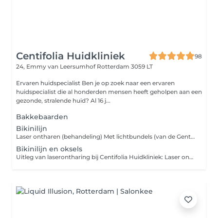
Centifolia Huidkliniek
98
24, Emmy van Leersumhof
Rotterdam 3059 LT
Ervaren huidspecialist Ben je op zoek naar een ervaren
huidspecialist die al honderden mensen heeft geholpen aan een
gezonde, stralende huid? Al 16 j...
Bakkebaarden
Bikinilijn
Laser ontharen (behandeling) Met lichtbundels (van de GentleMax Pro-laser) verwarmen we je gezichtshaar. Hierdoor gaan de haartjes kapot en komen ze niet meer terug. Uitleg van laserontharing bij Centifolia Huidkliniek: 80% permanent verwijderd: de overige 20% worden lichte donshaartjes Geschikt voor elk huidtype: van lichte tot donkere huid Korte behandeltijd: 10-30 minuten, afhankelijk van het gebied. Korte hersteltijd: je kunt 2-3 dagen na de behandeling weer sporten
Bikinilijn en oksels
Uitleg van laserontharing bij Centifolia Huidkliniek: Laser ontharen (behandeling) Met lichtbundels van de laserstraal verwarmen we je gezichtshaar. Hierdoor gaan de haartjes kapot en komen ze niet meer terug. 80% permanent verwijderd: de overige 20% worden lichte donshaartjes Geschikt voor elk huidtype: van lichte tot donkere huid Korte behandeltijd: 25-40 minuten, afhankelijk van het gebied. Korte hersteltijd: je kunt 2-3 dagen na de behandeling weer sporten