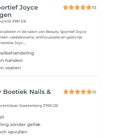
ortief Joyce
113
ngen
unnik 3981 EB
alisten In de salon van Beauty Sportief Joyce
rken vakbekwame, enthousiaste en gastvrije
naresse Joyc...
deelbehandeling
en handen
en voeten
 Boetiek Nails &
55
orentzlaan
Soesterberg 3769 GB
sh
ing zónder gellak
nch opvullen