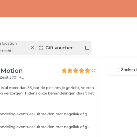
 location
Gift voucher
trecht
 Motion
Zoeken i
127
Zeist 3701 HL
is al meer dan 35 jaar de plek om je gezicht, voeten
en verzorgen. Tijdens onze behandelingen draait het
Je kunt deze behandeling eventueel uitbreiden met nagellak of gellak. Deze behandeling bestaat uit: - Nagels vijlen - Nagelriemen losmaken en bijknippen - Scrub - Massage
Je kunt deze behandeling eventueel uitbreiden met nagellak of gellak voor de teennagels. Deze behandeling is ook geschikt voor wie (ernstige) kalk- of schimmelnagels heeft. Je krijgt dan advies en een behandelplan mee. Deze behandeling bestaat uit: - Nagels knippen - Nagels polijsten - Nagelriemen verwijderen - Eelt verwijderen