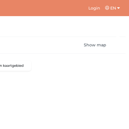
Login
EN
Show map
n kaartgebied