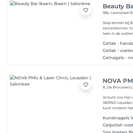
Beauty Ba
18b, Laanstraat
B
Stap binnen bij B
samenkomen. In d
teen in de watten 
Gellak - hand
Gellak - voet
Gelnagels - n
NOVA PMU
8, De Brouwerij
Je kunt ons hier
3831ND Leusden info@novapmuenlaserclinic.nl tel. 033 785 4330 
kunt rondom het
Kunstnagels 1
Gelpolish voe
Spa Voeten B