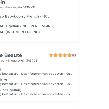
in
aan
Nieuwegein 3439 ME
iab Babyboom/ French (INCL
AB + gellak (INCL VERLENGING)
IAB (INCL VERLENGING)
e Beauté
192
rpark
Nieuwegein 3437 JE
l
Deze behandeling bestaat uit; - Desinfecteren van de voeten - Knippen van de teennagels - Frezen & polijsten van de teennagels - Verwijderen van eelt - Na reinigen van de voeten - Nagels verzorgen met olie - Voeten verzorgen met crème
dium
Deze behandeling bestaat uit; - Desinfecteren van de voeten - Knippen van de teennagels - Frezen & polijsten van de teennagels - Verwijderen van eelt (evt. likdoorns en ingegroeide teennagels) - Na reinigen van de voeten - Nagels verzorgen met olie - Voeten verzorgen met crème
(incl. gellak)
Deze behandeling bestaat uit; - Desinfecteren van de voeten - Knippen van de teennagels - Frezen & polijsten van de teennagels - Verwijderen van eelt (evt. likdoorns en ingegroeide teennagels) - Nagelriemen verzorgen en mooi maken - Gellak voor de teennagels -Voetscrub -Voetmasker inclusief korte massage - Voeten verzorgen met crème