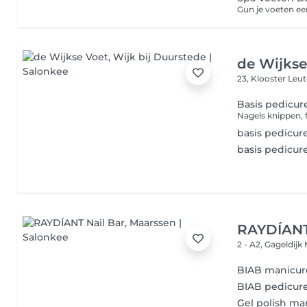
de Wijkse
23, Klooster Leu
Basis pedicu
basis pedicur
basis pedicur
RAYDÍANT
2 - A2, Gageldijk
BIAB manicur
BIAB pedicur
Gel polish ma