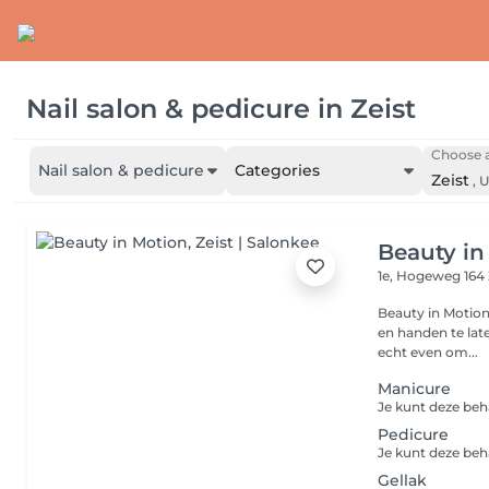
Nail salon & pedicure
in
Zeist
Choose a
Nail salon & pedicure
Categories
Zeist
,
U
Beauty in
1e, Hogeweg 164
Beauty in Motion 
en handen te lat
echt even om...
Manicure
Pedicure
Gellak