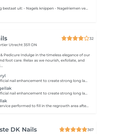
Deze behandeling bestaat uit: - Nagels knippen - Nagelriemen verzorgen - Eelt verwijderen - Voetcreme aanbrengen
ils
32
rtier
Utrecht 3511 DN
 & Pedicure Indulge in the timeless elegance of our
d foot care. Relax as we nourish, exfoliate, and
..
ryl
Most popular artificial nail enhancement to create strong long lasting nails extension. Can be refill instead of fully remove.
gellak
Most popular artificial nail enhancement to create strong long lasting nails extension. Plus a long lasting gel color.
llak
A maintenance service performed to fill in the regrowth area after your acrylic set has grown out, restore a fresh and seamless appearance plus a long lasting gel polish.
iste DK Nails
367