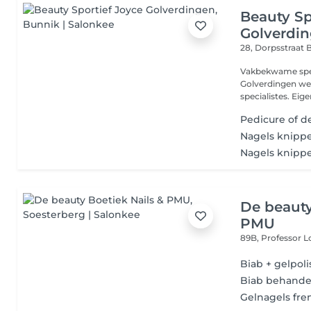
Beauty Sp
Golverdi
28, Dorpsstraat
B
Vakbekwame speci
Golverdingen we
specialistes. Eige
Pedicure of 
Nagels knipp
Nagels knipp
De beauty
PMU
89B, Professor L
Biab + gelpoli
Biab behandel
Gelnagels fre