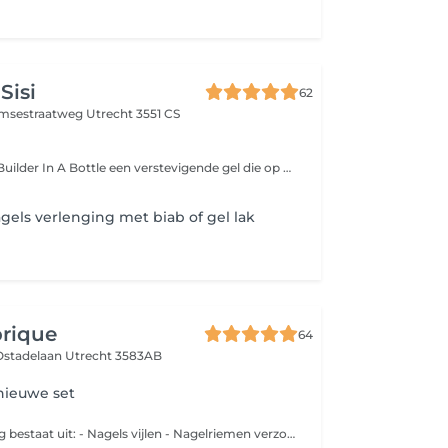
Sisi
62
amsestraatweg
Utrecht 3551 CS
BIAB staat voor Builder In A Bottle een verstevigende gel die op de natuurlijke nagel wordt aangebracht. Deze behandeling is ideaal voor wie zijn natuurlijke nagels wil laten groeien en versterken, zonder gebruik te maken van acryl of traditionele gelnagels. Tijdens de behandeling wordt de nagel voorbereid, de BIAB gel in laagjes aangebracht en uitgehard onder een UV/LED-lamp. De nagels krijgen zo een mooie, natuurlijke look met extra stevigheid.
gels verlenging met biab of gel lak
brique
64
 Ostadelaan
Utrecht 3583AB
 nieuwe set
Deze behandeling bestaat uit: - Nagels vijlen - Nagelriemen verzorgen - Handscrub - Handmasker