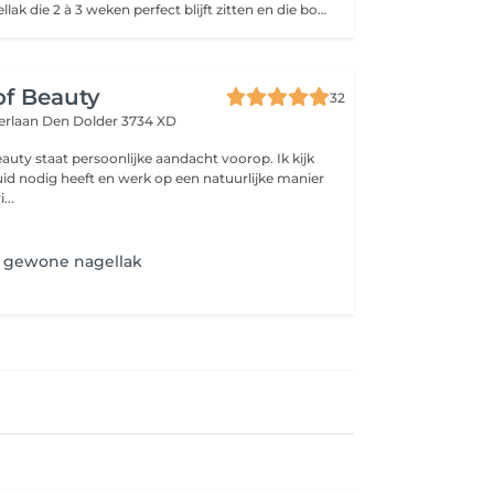
Gellak is een nagellak die 2 à 3 weken perfect blijft zitten en die bovendien je nagels beschermt.
of Beauty
32
erlaan
Den Dolder 3734 XD
uty staat persoonlijke aandacht voorop. Ik kijk
id nodig heeft en werk op een natuurlijke manier
...
 gewone nagellak