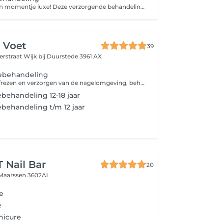
Gun je voeten een momentje luxe! Deze verzorgende behandeling bestaat uit een warm voetenbad, zachte scrub, verzorging van nagels en nagelriemen, een voedend masker én een ontspannende minimassage. Voor zijdezachte, frisse voeten die er weer helemaal tegenaan kunnen. (Let op: deze behandeling is niet medisch en bevat geen eeltverwijdering)
 Voet
39
terstraat
Wijk bij Duurstede 3961 AX
rebehandeling
Nagels knippen, frezen en verzorgen van de nagelomgeving, behandelen van ingegroeide nagels of schimmelnagels, eelt verwijderen. Insmeren met voetcreme.
ebehandeling 12-18 jaar
ebehandeling t/m 12 jaar
 Nail Bar
20
Maarssen 3602AL
e
e
nicure