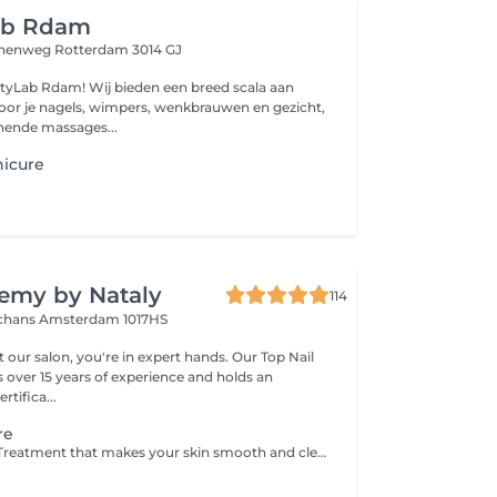
ab Rdam
innenweg
Rotterdam 3014 GJ
tyLab Rdam! Wij bieden een breed scala aan
oor je nagels, wimpers, wenkbrauwen en gezicht,
nende massages...
nicure
emy by Nataly
114
schans
Amsterdam 1017HS
 our salon, you're in expert hands. Our Top Nail
s over 15 years of experience and holds an
rtifica...
re
Clean manicure Treatment that makes your skin smooth and clean look for nails. We carefully remove cuticle tissue with modern Ukrainian technology that was adjusted to all skin types by Nataly Luhanska. For this we use scissors cut what gives your even skin line while your are wearing our manure without skin peel. Nail Drill during the treatment polish skin folds and make it smooth. Does not include application gel. LATE ARRIVAL POLICY: If you arrive 20 minutes or more late, we will be unable to accommodate your appointment, as there will not be sufficient time to perform the service to our quality standards. In this case, the deposit is non-refundable.