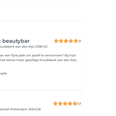
c beautybar
21
oudekerk aan den Rijn 2396 DC
ar een fijne plek om jezelf te verwennen? Bij mijn
 het kleine maar gezellige Koudekerk aan den Rijn,
cure
57
pstraat
Rotterdam 3054GB