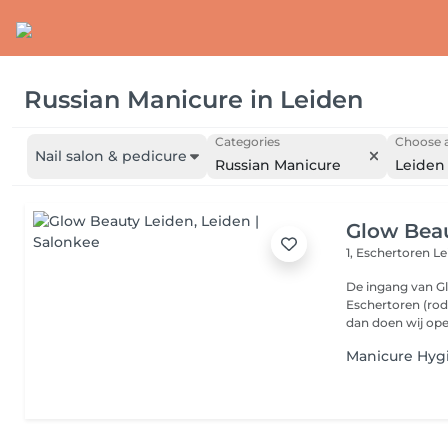
Russian Manicure
in
Leiden
Categories
Choose a
Nail salon & pedicure
Russian Manicure
Leiden
Glow Bea
1, Eschertoren
Le
De ingang van G
Eschertoren (rode
dan doen wij ope.
Manicure Hyg