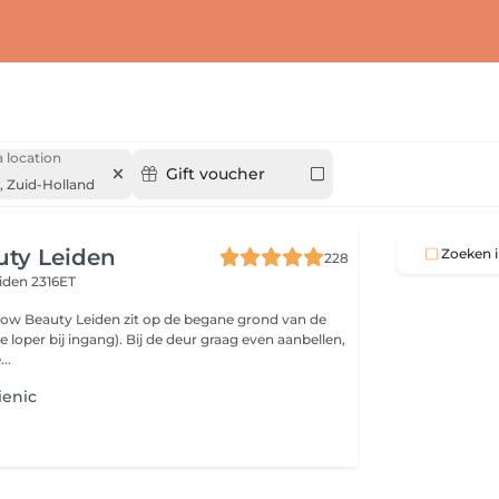
 location
Gift voucher
,
Zuid-Holland
uty Leiden
Zoeken i
228
iden 2316ET
low Beauty Leiden zit op de begane grond van de
 loper bij ingang). Bij de deur graag even aanbellen,
..
ienic