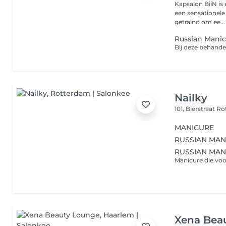
Kapsalon BiiN is
een sensationele 
getraind om ee...
Russian Mani
Nailky
101, Bierstraat
Ro
MANICURE
RUSSIAN MAN
RUSSIAN MAN
Xena Bea