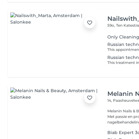
Nailswith
59o, Ten Katestr
Only Cleaning
Russian techn
Russian techn
Melanin N
14, Paasheuvel
Melanin Nails & 
Met passie en pro
nagelbehandeling
Biab Expert 