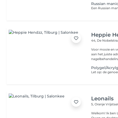
Russian manic
Heppie H
44, De Nobelstr
Voor mooie en ve
aan het juiste ad
nagelbehandeling
Polygel/Acryl
Leonails
5, Oranje Vrijsta
Welkom! Ik ben 
Owen en dochter M