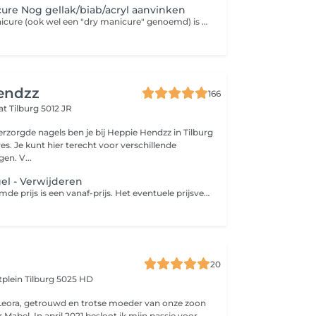
ure Nog gellak/biab/acryl aanvinken
Een Russian manicure (ook wel een "dry manicure" genoemd) is een manicure zonder water, waarbij met een elektrische vijl (e-file) en speciale bitjes de nagelriemen grondig worden gereinigd en gepolijst. Het doel is om de nagelriemen er heel netjes en glad uit te laten zien
endzz
166
aat
Tilburg 5012 JR
rzorgde nagels ben je bij Heppie Hendzz in Tilburg
res. Je kunt hier terecht voor verschillende
en. V...
gel - Verwijderen
Let op: de genoemde prijs is een vanaf-prijs. Het eventuele prijsverschil wordt verrekend in de salon.
20
atplein
Tilburg 5025 HD
Leora, getrouwd en trotse moeder van onze zoon
abel. In april 2021 besloot ik mijn passie voor