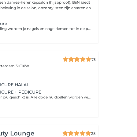
 een dames-herenkapsalon (hijabproof). BiiN biedt
beleving in de salon, onze stylisten zijn ervaren en
cure
Bij deze behandeling worden je nagels en nagelriemen tot in de puntjes verzorgd met de Russian manicure techniek. Hierbij gebruiken we een elektrische vijl om je nagelriemen veilig en zeer nauwkeurig te reinigen, wat zorgt voor een ultra strakke en verzorgde look.
75
tterdam 3011XW
ICURE HALAL
ICURE + PEDICURE
Manicure die voor jou geschikt is. Alle dode huidcellen worden verwijderd. Inclusief intake. Er wordt gekeken naar de problemen die er spelen en deze worden, indien mogelijk, behandeld. Het gaat hier om ingegroeide teennagels, likdoorns, overtollig eelt.
uty Lounge
28