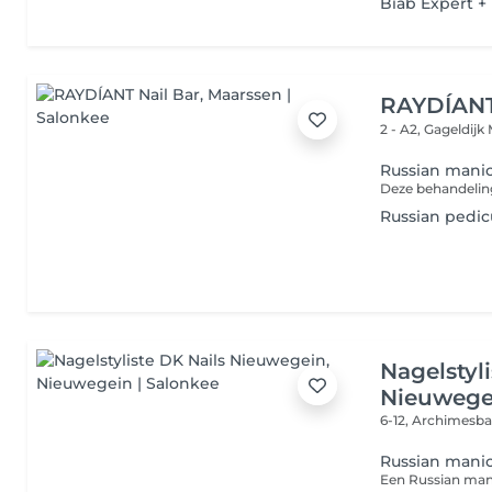
Biab Expert +
RAYDÍANT
2 - A2, Gageldijk
Russian mani
Russian pedi
Nagelstyl
Nieuwege
6-12, Archimesb
Russian mani