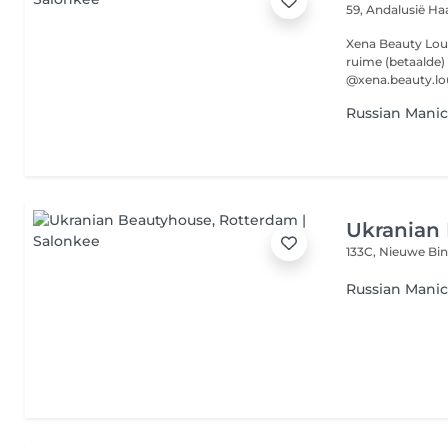
59, Andalusië
Ha
Xena Beauty Loun
ruime (betaalde) parkeer
@xena.beauty.lou
Russian Mani
Ukranian
133C, Nieuwe B
Russian Mani