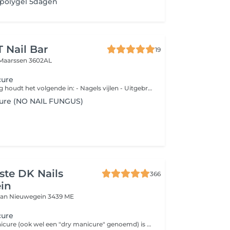
 polygel 5dagen
 Nail Bar
19
Maarssen 3602AL
cure
Deze behandeling houdt het volgende in: - Nagels vijlen - Uitgebreide verzorging van de nagelriemen - Nagelplaat schoonmaken - Nagelplaat polijsten - Handcrème en nagelriemolie
cure (NO NAIL FUNGUS)
iste DK Nails
366
in
aan
Nieuwegein 3439 ME
cure
Een Russian manicure (ook wel een "dry manicure" genoemd) is een manicure zonder water, waarbij met een elektrische vijl (e-file) en speciale bitjes de nagelriemen grondig worden gereinigd en gepolijst. Het doel is om de nagelriemen er heel netjes en glad uit te laten zien