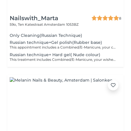
Nailswith_Marta
8
59o, Ten Katestraat
Amsterdam 1053BZ
Only Cleaning(Russian Technique)
Russian technique+Gel polish(Rubber base)
This appointment includes a Combined/E-Manicure, your chosen shape, natural nail reinforcement with rubber base, and any gel polish color you like.
Russian technique+ Hard gel( Nude colour)
This treatment includes Combined/E-Manicure, your wished shape, natural nail strengthening with Gel in Nude.