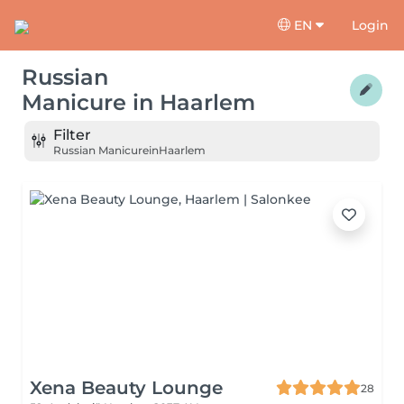
EN
Login
Russian
Manicure
in
Haarlem
Filter
Russian Manicure
in
Haarlem
Xena Beauty Lounge
28