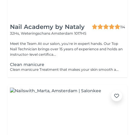
Nail Academy by Nataly
114
32Hs, Weteringschans
Amsterdam 1017HS
Meet the Team At our salon, you're in expert hands. Our Top
Nail Technician brings over 15 years of experience and holds an
instructor-level certifica...
Clean manicure
Clean manicure Treatment that makes your skin smooth and clean look for nails. We carefully remove cuticle tissue with modern Ukrainian technology that was adjusted to all skin types by Nataly Luhanska. For this we use scissors cut what gives your even skin line while your are wearing our manure without skin peel. Nail Drill during the treatment polish skin folds and make it smooth. Does not include application gel. LATE ARRIVAL POLICY: If you arrive 20 minutes or more late, we will be unable to accommodate your appointment, as there will not be sufficient time to perform the service to our quality standards. In this case, the deposit is non-refundable.