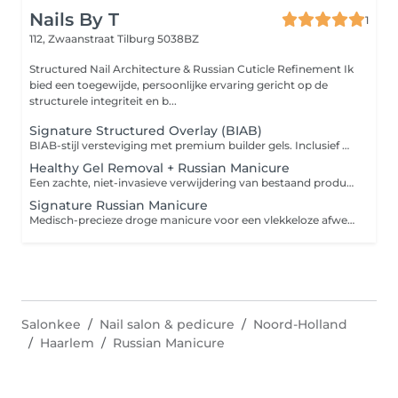
Nails By T
1
112, Zwaanstraat
Tilburg 5038BZ
Structured Nail Architecture & Russian Cuticle Refinement Ik
bied een toegewijde, persoonlijke ervaring gericht op de
structurele integriteit en b...
Signature Structured Overlay (BIAB)
BIAB-stijl versteviging met premium builder gels. Inclusief Russische manicure en een anatomische vormgeving met gecorrigeerde apex voor een vlekkeloze finish. De basisservice omvat een doorzichtige, milky of glinsterende topcoat. BIAB-style reinforcement using premium builder gels. Includes Russian cuticle refinement and an apex-corrected anatomical shape for a flawless finish. The base service includes clear, milky or glitter top coat.
Healthy Gel Removal + Russian Manicure
Een zachte, niet-invasieve verwijdering van bestaand product. Ik vijl de gel voorzichtig terug tot een beschermend microscopisch laagje om de nagelsterkte te behouden, gevolgd door een volledige Russische manicure voor een perfect verzorgde natuurlijke uitstraling. A gentle, non-invasive removal of existing product. I carefully buff and downsize the gel to a protective microscopic layer to preserve nail strength, followed by a full Russian cuticle refinement for a pristine natural look.
Signature Russian Manicure
Medisch-precieze droge manicure voor een vlekkeloze afwerking. Geavanceerde e-file technieken en instrumenten gesteriliseerd op 160°C. Pure precisie zonder water of shortcuts. Medically-precise dry manicure for a neat finish. Advanced e-file techniques and tools sterilized at 160°C. Pure precision with no water or shortcuts.
Salonkee
Nail salon & pedicure
Noord-Holland
Haarlem
Russian Manicure