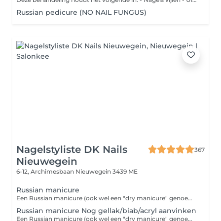
Russian pedicure (NO NAIL FUNGUS)
Nagelstyliste DK Nails
367
Nieuwegein
6-12, Archimesbaan
Nieuwegein 3439 ME
Russian manicure
Een Russian manicure (ook wel een "dry manicure" genoemd) is een manicure zonder water, waarbij met een elektrische vijl (e-file) en speciale bitjes de nagelriemen grondig worden gereinigd en gepolijst. Het doel is om de nagelriemen er heel netjes en glad uit te laten zien
Russian manicure Nog gellak/biab/acryl aanvinken
Een Russian manicure (ook wel een "dry manicure" genoemd) is een manicure zonder water, waarbij met een elektrische vijl (e-file) en speciale bitjes de nagelriemen grondig worden gereinigd en gepolijst. Het doel is om de nagelriemen er heel netjes en glad uit te laten zien