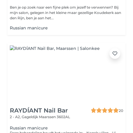
Ben je op zoek naar een fijne plek om jezelf te verwennen? Bij
mijn salon, gelegen in het kleine maar gezellige Koudekerk aan
den Rijn, ben je aan het...
Russian manicure
RAYDÍANT Nail Bar
20
2 - A2, Gageldijk
Maarssen 3602AL
Russian manicure
Deze behandeling houdt het volgende in: - Nagels vijlen - Uitgebreide verzorging van de nagelriemen - Nagelplaat schoonmaken - Nagelplaat polijsten - Handcrème en nagelriemolie