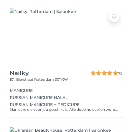
Nailky
75
101, Bierstraat
Rotterdam 3011XW
MANICURE
RUSSIAN MANICURE HALAL
RUSSIAN MANICURE + PEDICURE
Manicure die voor jou geschikt is. Alle dode huidcellen worden verwijderd. Inclusief intake. Er wordt gekeken naar de problemen die er spelen en deze worden, indien mogelijk, behandeld. Het gaat hier om ingegroeide teennagels, likdoorns, overtollig eelt.