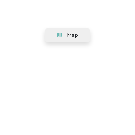
Map
Company
Support
Team
&
Careers
Information for salons
Legal
Exercise withdrawal right