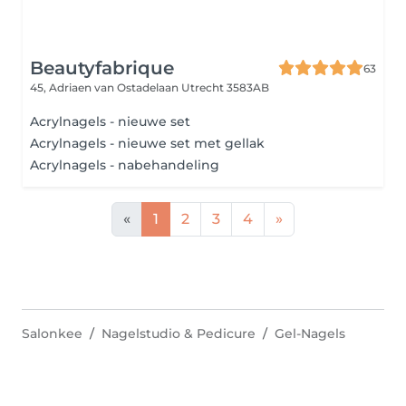
Beautyfabrique
63
45, Adriaen van Ostadelaan
Utrecht 3583AB
Acrylnagels - nieuwe set
Acrylnagels - nieuwe set met gellak
Acrylnagels - nabehandeling
«
1
2
3
4
»
Salonkee
Nagelstudio & Pedicure
Gel-Nagels