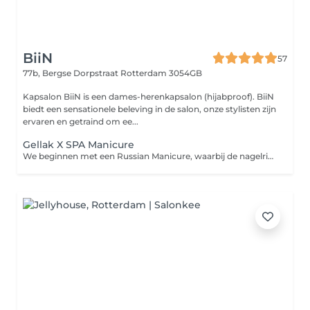
BiiN
57
77b, Bergse Dorpstraat
Rotterdam 3054GB
Kapsalon BiiN is een dames-herenkapsalon (hijabproof). BiiN
biedt een sensationele beleving in de salon, onze stylisten zijn
ervaren en getraind om ee...
Gellak X SPA Manicure
We beginnen met een Russian Manicure, waarbij de nagelriemen professioneel en zorgvuldig worden gereinigd met een elektrische vijl. Dit zorgt voor een super strakke en verzorgde uitstraling van je nagels. Daarna volgt de Spa Manicure met een zachte scrub, voedend masker en een ontspannende handmassage voor zachte, gehydrateerde handen. Tot slot brengen we een gellak aan in de kleur van jouw keuze voor een langdurig glanzend en verzorgd resultaat.