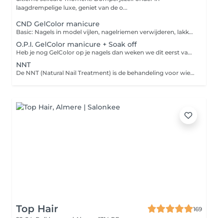
laagdrempelige luxe, geniet van de o...
CND GelColor manicure
Basic: Nagels in model vijlen, nagelriemen verwijderen, lakken met gellak + handcrème. Deluxe: Complete manicure met nagels vijlen, ontspannend badje, nagelriemen verwijderen, lakken met gellak, handcrème + korte massage.
O.P.I. GelColor manicure + Soak off
Heb je nog GelColor op je nagels dan weken we dit eerst van de nagels af doormiddel van Soak off. Hierna worden de nagels gevijld, nagelriemen verzorgd en je nagels gelakt in je favoriete kleur van O.P.I. GelColor.
NNT
De NNT (Natural Nail Treatment) is de behandeling voor wie sterke, natuurlijke nagels wil zonder verlenging. We starten met een combi manicure, waarbij de nagelriemen zorgvuldig worden verzorgd met een elektrische frees. Vervolgens worden je nagels verstevigd met een builder gel, die wordt afgestemd op jouw nageltype en conditie. Zo krijg je precies de versteviging die jouw nagels nodig hebben met een natuurlijk en verzorgd resultaat. We hebben de keuze uit verschillende soorten builder gels: van de soepele BIAB tot een krachtige gel die de stevigheid van acryl evenaart. Helemaal afgestemd op jouw nagels en wensen.
Top Hair
169