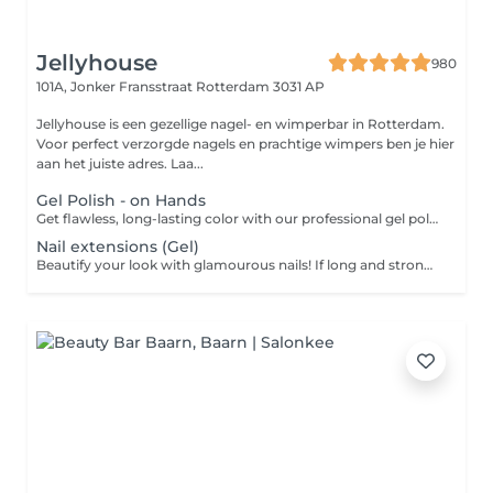
Jellyhouse
980
101A, Jonker Fransstraat
Rotterdam 3031 AP
Jellyhouse is een gezellige nagel- en wimperbar in Rotterdam.
Voor perfect verzorgde nagels en prachtige wimpers ben je hier
aan het juiste adres. Laa...
Gel Polish - on Hands
Get flawless, long-lasting color with our professional gel polish application. This treatment includes gentle nail shaping, cuticle care, and the application of high-quality gel polish for a glossy, chip-resistant finish that lasts up to two weeks. Perfect for anyone wanting vibrant, well-groomed nails with minimal upkeep.
Nail extensions (Gel)
Beautify your look with glamourous nails! If long and strong nails are your thing but you can't grow them on your own, let us do it for you! Choose from two options: a traditional Gel extension, where you decide the length and shape, or let our experienced nail techs assist you in creating the perfect look.