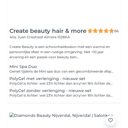
Create beauty hair & more
86
40a, Juan Grisstraat
Almere 1328KA
Create Beauty is een schoonheidssalon met een warme en
persoonlijke sfeer in een rustige omgeving. Met +10 jaar
ervaring en een passie voor beauty ben...
Mini Spa Duo
Geniet tijdens de Mini spa duo van een gecombineerde afspraak voor het opvullen van je kunstnagels en een heerlijke basis pedicure !
PolyGel met verlenging - nieuwe set
PolyGel is lichter: wel 23% lichter dan acryl en 16% lichter dan traditionele hard gels. PolyGel is ook sterker dan hard gels en flexibeler dan acryl producten, zonder lifting of loslaten. Bovendien is het product geheel geurvrij. Geniet van dunnere sterkere nagels voor 3 a 4 weken lang met Polygel ! French manicure + €12 Nail art (2 nagels) + €7 Nail art (hele hand) + €15 Laat bij het boeken weten of je extra's wilt toevoegen, zodat we voldoende tijd kunnen inplannen.
PolyGel zonder verlenging - nieuwe set
PolyGel is lichter: wel 23% lichter dan acryl en 16% lichter dan traditionele hard gels. PolyGel is ook sterker dan hard gels en flexibeler dan acryl producten, zonder lifting of loslaten. Bovendien is het product geheel geurvrij. Geniet van dunnere sterkere nagels voor 3 a 4 weken lang met Polygel ! Hierbij wordt de polygel direct op uw eigen nagels geplaatst ter versteviging van uw natuurlijke nagel na het krijgen van een korte Manicure. Ook bij deze behandeling kunt u kiezen voor babyboom , french of kleurlak POLYGEL (10,- extra voor babyboom of french)