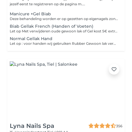
jezelf eerst te registreren op de pagina m....
Manicure +Gel Biab
Deze behandeling worden er op gezetten op eigenagels zonder verlengen 1__Deze behandeling kan alleen toegepast worden op de eigen nagel en niet op een nagelverlenging. 2__Bij dunne nagels beschadigen gellak en BIAB sneller. Houd uw nagels kort voor een beter resultaat!
Biab Gellak French (Handen of Voeten)
Let op Met verwijderen oude gewoon lak of Gel kost 5€ extra 1__Deze behandeling kan alleen toegepast worden op de eigen nagel en niet op een nagelverlenging. 2__Bij dunne nagels beschadigen gellak en BIAB sneller. Houd uw nagels kort voor een beter resultaat!
Normal Gellak Hand
Let op : voor handen wij gebruiken Rubber Gewoon lak verwijderen bij ons kost 5€ extra 1__Deze behandeling kan alleen toegepast worden op de eigen nagel en niet op een nagelverlenging. 2__Bij dunne nagels beschadigen gellak en BIAB sneller. Houd uw nagels kort voor een beter resultaat!
Lyna Nails Spa
356