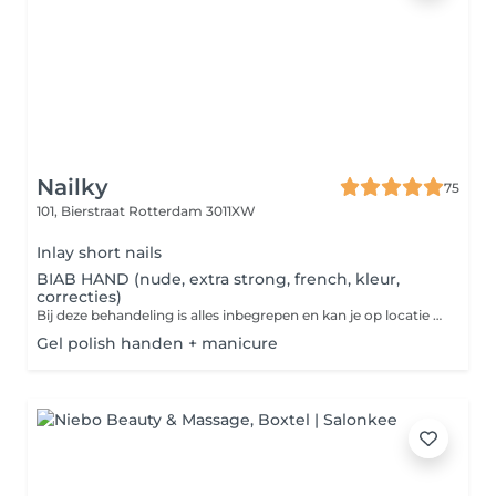
Nailky
75
101, Bierstraat
Rotterdam 3011XW
Inlay short nails
BIAB HAND (nude, extra strong, french, kleur,
correcties)
Bij deze behandeling is alles inbegrepen en kan je op locatie kiezen wat je wil. Correcties en verlengen van een aantal nagels, french, nailart etc is inbegrepen
Gel polish handen + manicure