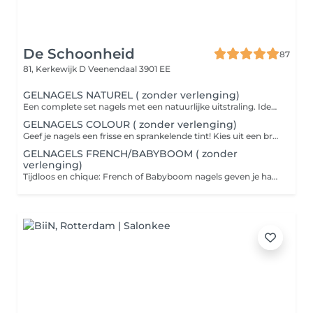
De Schoonheid
87
81, Kerkewijk D
Veenendaal 3901 EE
GELNAGELS NATUREL ( zonder verlenging)
Een complete set nagels met een natuurlijke uitstraling. Ideaal voor wie een verzorgde en elegante look wil zonder opvallende kleuren. Sterk en stijlvol, perfect voor dagelijks gebruik.
GELNAGELS COLOUR ( zonder verlenging)
Geef je nagels een frisse en sprankelende tint! Kies uit een breed assortiment kleuren voor een opvallende of subtiele look, helemaal afgestemd op jouw stijl en stemming.
GELNAGELS FRENCH/BABYBOOM ( zonder
verlenging)
Tijdloos en chique: French of Babyboom nagels geven je handen een elegante, verzorgde uitstraling. Perfect voor speciale gelegenheden of gewoon omdat je van een klassieke look houdt.