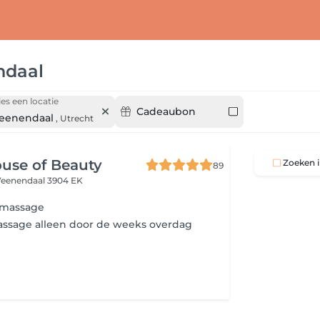
ndaal
ies een locatie
Cadeaubon
eenendaal
,
Utrecht
ouse of Beauty
Zoeken i
89
Veenendaal 3904 EK
 massage
assage alleen door de weeks overdag