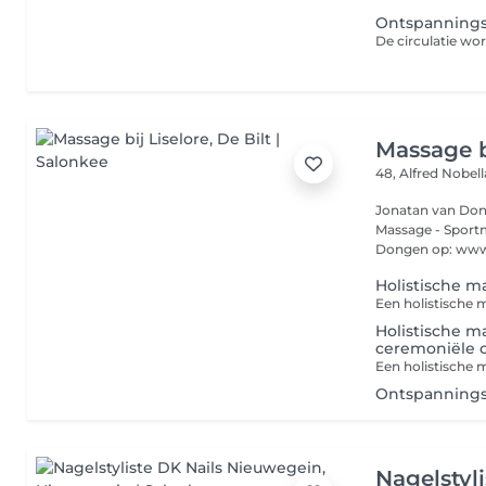
Ontspanning
Massage b
48, Alfred Nobel
Jonatan van Dongen:
Massage - Sportmassage Kijk voor meer infor
Dongen op: www.t
Holistische 
Holistische m
ceremoniële 
Ontspanning
Nagelstyl