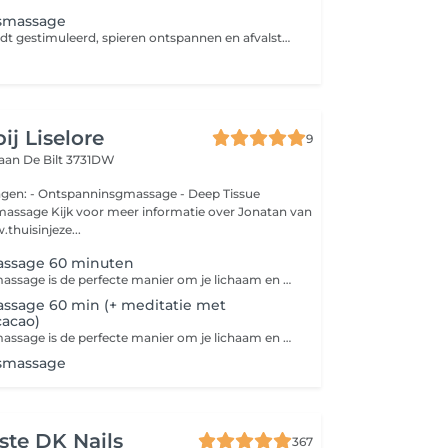
smassage
De circulatie wordt gestimuleerd, spieren ontspannen en afvalstoffen worden afgevoerd. Daarnaast bevordert een massage de aanmaak van het gelukshormoon endorfine en het knuffelhormoon oxytocine. Dit vermindert stress en verhoogt het geluksgevoel.
ij Liselore
9
laan
De Bilt 3731DW
 - Ontspanninsgmassage - Deep Tissue
matie over Jonatan van
huisinjeze...
massage 60 minuten
Een holistische massage is de perfecte manier om je lichaam en geest weer met elkaar in harmonie te brengen. Dit is een diepe, ontspannende en holistische behandeling die zowel fysieke als energetische uitwerking heeft. Na jouw behandeling is er een kwartier extra tijd voor een nabeschouwing.
assage 60 min (+ meditatie met
cacao)
Een holistische massage is de perfecte manier om je lichaam en geest weer met elkaar in harmonie te brengen. Dit is een diepe, ontspannende en holistische behandeling die zowel fysieke als energetische uitwerking heeft. Jouw sessie start met een begeleide meditatie met ceremoniële cacao, dat een licht stimulerende werking heeft. De cacao brengt je in contact met de hartstreek en kan emoties meer naar de oppervlakte brengen. Na jouw behandeling is er een kwartier extra tijd voor een nabeschouwing. Let op: het drinken van cacao is volledig op eigen verantwoordelijkheid. Wil je hier meer over weten? Neem dan van tevoren contact op.
smassage
iste DK Nails
367