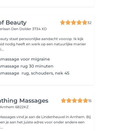
of Beauty
32
erlaan
Den Dolder 3734 XD
uty staat persoonlijke aandacht voorop. Ik kijk
id nodig heeft en werk op een natuurlijke manier
...
massage voor migraine
massage rug 30 minuten
massage rug, schouders, nek 45
athing Massages
15
Arnhem 6822KZ
assages vind je aan de Lindenheuvel in Arnhem. Bij
ben je aan het juiste adres voor onder andere een
...