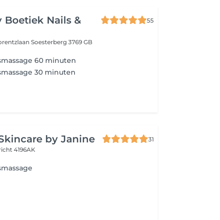
 Boetiek Nails &
55
orentzlaan
Soesterberg 3769 GB
smassage 60 minuten
smassage 30 minuten
Skincare by Janine
31
richt 4196AK
smassage