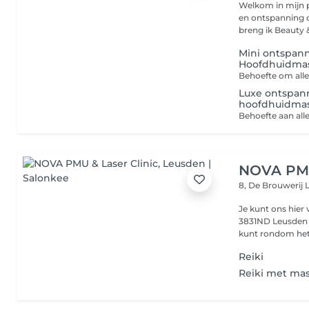
Welkom in mijn p
en ontspanning centraal staat. Als 
breng ik Beauty &
Mini ontspann
Hoofdhuidma
Luxe ontspann
hoofdhuidma
NOVA PMU
8, De Brouwerij
Je kunt ons hier
3831ND Leusden info@novapmuenlaserclinic.nl tel. 033 785 4330 
kunt rondom het
Reiki
Reiki met ma