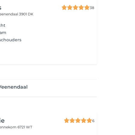
s
38
eenendaal 3901 DK
cht
aam
schouders
Veenendaal
ie
6
ennekom 6721 WT