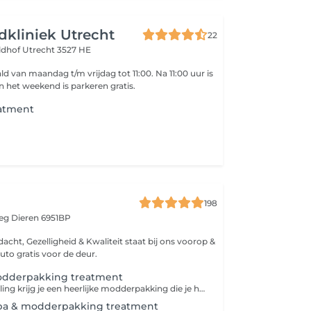
idkliniek Utrecht
22
ldhof
Utrecht 3527 HE
an maandag t/m vrijdag tot 11:00. Na 11:00 uur is
arkeren gratis! In het weekend is parkeren gratis.
atment
198
weg
Dieren 6951BP
acht, Gezelligheid & Kwaliteit staat bij ons voorop &
uto gratis voor de deur.
dderpakking treatment
Bij deze behandeling krijg je een heerlijke modderpakking die je hoofdhuid kalmeerd , minder snel vettig maakt of roos behandeld. Daarna kun jij heerlijk genieten van een heerlijke headspa treatment die je haar versterkt en de kwaliteit van je haar verbetert
pa & modderpakking treatment