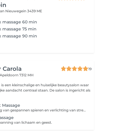
in
aan
Nieuwegein 3439 ME
ax massage 60 min
ax massage 75 min
ax massage 90 min
 Carola
19
Apeldoorn 7312 MH
is een kleinschalige en huiselijke beautysalon waar
jke aandacht centraal staan. De salon is ingericht als
t Massage
Voor ontspanning van gespannen spieren en verlichting van stress.
assage
panning van lichaam en geest.