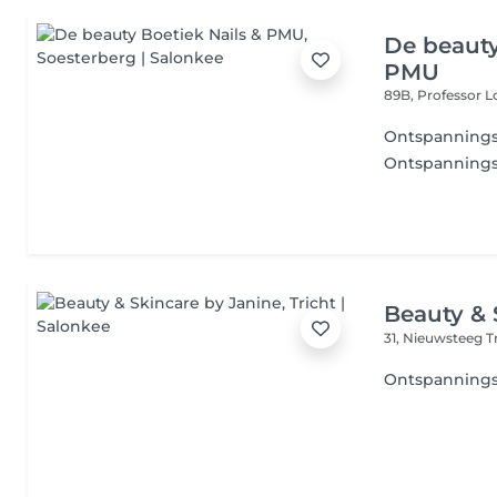
De beauty
PMU
89B, Professor L
Ontspanning
Ontspanning
Beauty & 
31, Nieuwsteeg
T
Ontspanning