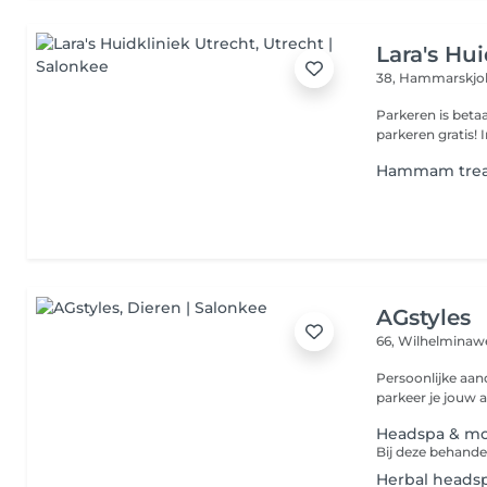
Lara's Hu
38, Hammarskjo
Parkeren is betaald v
p
Hammam tre
AGstyles
66, Wilhelmina
Persoonlijke aand
parkeer je jouw a
Headspa & mo
Herbal heads