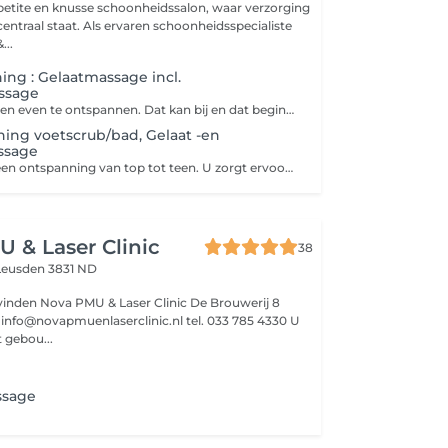
etite en knusse schoonheidssalon, waar verzorging
ervaren schoonheidsspecialiste
...
ing : Gelaatmassage incl.
ssage
Behoefte om alleen even te ontspannen. Dat kan bij en dat begint bij deze Mine ontspanning. Kan net genoeg zijn voor een Me-time moment. U zorgt voor een gereinigde huid dan kan er gelijk gestart worden met gelaatmassage. U zal met CHI aromatische huidolie gemasseerd worden. Hoofdhuid & haar zal met Azur huidolie gewerkt worden. Geen tijd om uw huid zelf te reinigen dan is er een keuze deze erbij te boeken.
ing voetscrub/bad, Gelaat -en
ssage
Behoefte aan alleen ontspanning van top tot teen. U zorgt ervoor dat uw huid vooraf gereinigd is dan start de ontspanning direct bij binnen komst. uw voeten zullen met Magnesium voet scrub behandelt worden daarna het voetenbad met Permsal magnesium kristallen onder een genot van een kopje thee. Als u daarna plaats neemt op de comfortabele behandelstoel zal u met CHI aromatische huidolie gemasseerd worden. Hoofdhuid & haar zal met Azur huidolie gewerkt worden. Geen tijd om uw gezicht te reiniging boek dan een reiniging erbij.
 & Laser Clinic
38
Leusden 3831 ND
 vinden Nova PMU & Laser Clinic De Brouwerij 8
U
 gebou...
ssage