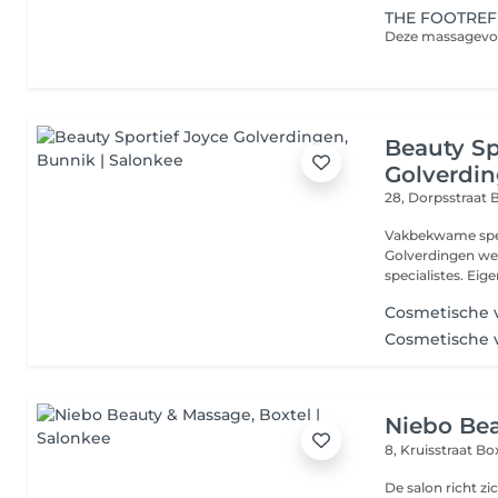
THE FOOTREF
Beauty Sp
Golverdi
28, Dorpsstraat
B
Vakbekwame speci
Golverdingen we
specialistes. Eige
Cosmetische 
Cosmetische 
Niebo Be
8, Kruisstraat
Bo
De salon richt z