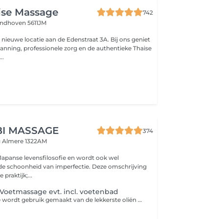
ise Massage
742
indhoven 5611JM
ieuwe locatie aan de Edenstraat 3A. Bij ons geniet
anning, professionele zorg en de authentieke Thaise
..
BI MASSAGE
374
g
Almere 1322AM
 Japanse levensfilosofie en wordt ook wel
de schoonheid van imperfectie. Deze omschrijving
 praktijk;...
Voetmassage evt. incl. voetenbad
Bij deze massage wordt gebruik gemaakt van de lekkerste oliën waardoor je voeten helemaal in de watten gelegd. We beginnen met een prachtig Voetenbad met natuurlijke kruiden en bloemen. Daarna gaan we jouw voeten de stevige indonesische voetmassage geven. Hierbij nemen wen de belangrijkste drukpunten zoals de longen, het maag/darmkanaal en de ruggenwervel mee. De Indonesische voetmassage is een ontspannende massage om te ervaren en zorgt voor een goede doorbloeding van je voeten.