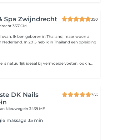
& Spa Zwijndrecht
350
drecht 3331CM
ikhwan. Ik ben geboren in Thailand, maar woon al
 Nederland. In 2015 heb ik in Thailand een opleiding
.
Een voet massage is natuurlijk ideaal bij vermoeide voeten, ook na een zware dag. Bij veel wandelen of (lang)staan kan het ook een hele goede aanvulling zijn wanneer u bijvoorbeeld vaker last heeft van lage rug-been en hoofd klachten.
iste DK Nails
366
in
aan
Nieuwegein 3439 ME
gie massage 35 min