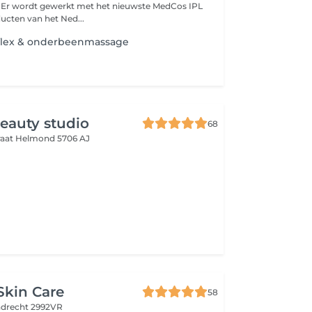
. Er wordt gewerkt met het nieuwste MedCos IPL
ucten van het Ned...
eflex & onderbeenmassage
eauty studio
68
raat
Helmond 5706 AJ
Skin Care
58
ndrecht 2992VR