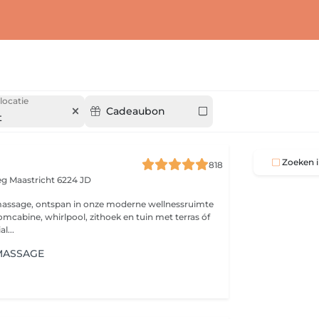
locatie
Cadeaubon
t
Zoeken i
818
eg
Maastricht 6224 JD
massage, ontspan in onze moderne wellnessruimte
omcabine, whirlpool, zithoek en tuin met terras óf
l...
MASSAGE