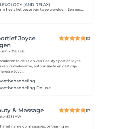
LEXOLOGY (AND RELAX)
Deze massagevorm heeft het beste van twee werelden, Een eeuwenoude wijsheid van het verre oosten gecombineerd met moderne westerse inzichten. De voeten weerspiegelen het lichaam en door middel van het beïnvloeden van de reflexpunten op de voeten wordt de desbetreffende orgaan/spier positief beïnvloed. Als resultaat van een goede voetreflexmassage kan je je in eerste instantie vermoeid gaan voelen. Het effect is dat het lichaam de 'spanning' gaat verwerken en vanzelf energieker en vitaler gaat voelen. Het zelfreinigend vermogen van het lichaam wordt positief beïnvloedt.
ortief Joyce
113
ngen
unnik 3981 EB
alisten In de salon van Beauty Sportief Joyce
rken vakbekwame, enthousiaste en gastvrije
naresse Joyc...
voetbehandeling
voetbehandeling Deluxe
auty & Massage
117
xtel 5281 AW
ich met name op massages, ontharing en