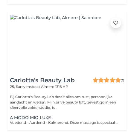
Carlotta's Beauty Lab
71
25, Sarsvenstraat
Almere 1316 HP
Bij Carlotta's Beauty Lab draait alles om rust, persoonlijke
aandacht en welzijn. Mijn privé beauty loft, gevestigd in een
sfeervolle zolderstudio, is...
A MODO MIO LUXE
Voedend - Aardend - Kalmerend. Deze massage is speciaal ontworpen om het lichaam weer in balans te brengen en de geest te kalmeren. Kies jouw favovriete geur en muziek uit en geniet vervolgens van 80 minuten massage van het hele lichaam. Volledige rug - benen - voetreflexpunten - armen - nek en schouders - hoofd- en gezichtsmassage.