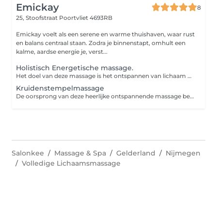
Emickay
8
25, Stoofstraat
Poortvliet 4693RB
Emickay voelt als een serene en warme thuishaven, waar rust
en balans centraal staan. Zodra je binnenstapt, omhult een
kalme, aardse energie je, verst...
Holistisch Energetische massage.
Het doel van deze massage is het ontspannen van lichaam en geest. We nodigen hierbij het lichaam uit om het zelfhelende vermogen te activeren, en negatieve energieën af te voeren. Wat wil jouw lichaam je vertellen? De Holistisch energetische massage (HEM) is een full-body massage. Omdat we het lichaam als geheel beschouwen, gaan we er vanuit dat alles met elkaar verbonden is. Zowel fysiek als geestelijk. Alles wat zich in jouw lichaam afspeelt werkt met elkaar samen. Dit betekent dat het gehele lichaam (behalve de geslachtsdelen) gemasseerd zal worden, zodat alle facetten aan bod komen. Deze massagetechniek werkt in op het gehele lichaam, geest, en het energetisch lichaam. Doordat deze systemen met elkaar samenwerken kunnen we eventuele spanningen loslaten. Door volledige aandacht te geven aan het gehele lichaam en deze in diepe ontspanning te brengen, ontspannen de spieren en wordt je bewust van je energieblokkades. Het verwijdert dan ook de spanningsknopen in de schouders en nek. Deze heerlijke zachte massage brengt het centrale zenuwstelsel tot rust, stimuleert de lymfestroom waardoor afvalstoffen zich niet meer zo snel ophopen in onze lymfeknopen en stimuleert de bloedcirculatie.
Kruidenstempelmassage
De oorsprong van deze heerlijke ontspannende massage bevind zich in Azie. De Oosterse gezondheidsleer Ayurveda gebruikt al eeuwenlang kruidenstempels. Ondertussen is deze techniek ook in het Westen geïntegreerd. Deze Full- Body massage is een heerlijke verwennerij. Wanneer je moeite hebt met ontspannen zullen de heerlijke warmte, en de aroma's van de kruiden jou hier zeker bij helpen. Tijdens deze massage maak ik gebruik van verwarmde katoenen buideltjes die gevuld zijn met een samenstelling van diverse kruiden, welke ontspannende, reinigende en activerende eigenschappen hebben. De buideltjes worden opgewarmd in een oliecombinatie van zonnebloemolie en rijstolie. De etherische oliën die aan kruiden onttrokken worden, helpen en ondersteunen ons genezingsproces gezien ze een directe invloed hebben op onze energetische processen. De kruiden die voor deze stempels zijn gebruikt komen grotendeels uit eigen tuin, en worden indien nodig ondersteund met de etherische oliën van Doterra om de intentie te versterken die nodig is om homeostase te creëren. De kruiden zijn allemaal vers geplukt alvorens er stempels van worden gemaakt. Doordat de kruiden vers zijn bevatten ze veel levensenergie. Welke stempels en oliën gebruikt worden hangt af van de intentie van de behandeling. Dit bespreken we tijdens het intakegesprek. Geniet van de heerlijke combinatie van de geur van kruiden en de warme olie op je huid. Je huid zal zijdezacht aanvoelen, en je zult een intens gevoel van wellness ervaren.
Salonkee
Massage & Spa
Gelderland
Nijmegen
Volledige Lichaamsmassage