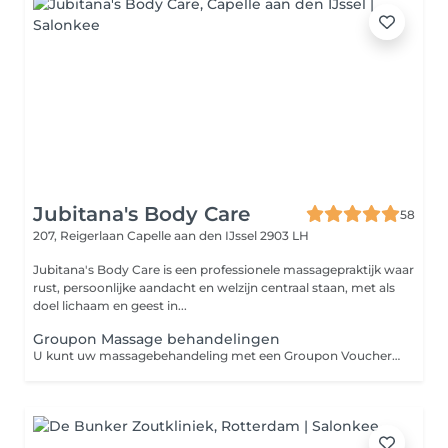
Jubitana's Body Care
58
207, Reigerlaan
Capelle aan den IJssel 2903 LH
Jubitana's Body Care is een professionele massagepraktijk waar
rust, persoonlijke aandacht en welzijn centraal staan, met als
doel lichaam en geest in...
Groupon Massage behandelingen
U kunt uw massagebehandeling met een Groupon Voucher hier inboeken. (Enkel mogelijk voor nieuwe klanten!!!) Let op een Groupon Voucher is enkel eenmalig te gebruiken per persoon. (ter kennismaking met ons bedrijf) mocht u meer vouchers hebben aangeschaft kan dit gebruikt worden met korting op het voltarief. Wel kunt u andere vouchers cadeau geven let wel op bij het boeken dat u deze inboekt voor de andere persoon! In verband met dossiervorming. Groupon inwisselen kan enkel op de vrijdagen op andere dagen wordt er geen deals meer aangenomen mocht u niet anders kunnen dan betaalt u volledige tarief op de andere dagen of u kunt dit tegen extra betaling inwisselen met een Groupon voucher! Alle afspraken na 21 april 2026 zullen worden ingepland op de vrijdag of de zondag. Ook vanaf 1 juli worden er geen Groupon boekingen meer geaccepteerd! Omdat de campagne inmiddels is verlopen en andere vormen van massages worden belicht. Mocht u recent een groupon voucher hebben aangekocht dan kunt u bij Groupon teruggave van uw aankoop aanvragen. U hoeft tijdens het boeken nog geen voucher code in te vullen u scant de QR of barcode bij binnenkomst van de massagepraktijk. * Mocht u geen beschikbare plek vinden op korte termijn dan kunt u voor kiezen om bij des betreffende partij (Groupon) binnen 14 dagen uw voucher te retourneren en krijgt u teruggave van uw aankoop. (uw voucher is 6 maanden geldig bij aankoop!)