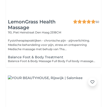
LemonGrass Health
50
Massage
110, Piet Heinstraat
Den Haag 2518CM
Fysiotherapiepraktijken - chronische pijn - pijnverlichting.
Medische behandeling voor pijn, stress en ontspanning
Medische massage met behulp van Tha...
Balance Foot & Body Treatment
Balance Foot & Body Massage Full Body Full body massage is a form of massage therapy that involves massaging the entire body using professional techniques that can help relieve muscle pain, promote relaxation, and reduce stress. A full body massage typically includes the back, legs, arms, head, shoulders, and feet.