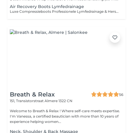
Air Recovery Boots Lymfedrainage
Luxe Compressieboots Professionele Lymfedrainage & Herstel Deze luxe compressieboots zijn gebaseerd op geavanceerde lymfedrainage- en pressotherapie-technieken, zoals toegepast in de sport- en herstelbranche. Door middel van gecontroleerde, ritmische luchtdruk wordt de bloedsomloop gestimuleerd en wordt de natuurlijke afvoer van vocht ondersteund. De behandeling ondersteunt bij: Het verminderen van vochtophoping (oedeem) In combinatie met Neocare Elite / Care+ kan dit het resultaat verder versterken. Het verlichten van zware, vermoeide benen Het ondersteunen van spierherstel na intensieve training Het bevorderen van ontspanning en algemeen comfort Voor wie geschikt? Ideaal voor: Sporters Mensen met een staand of zittend beroep Cliënten met neiging tot vochtretentie Iedereen die zijn benen een effectief herstelmoment wil geven
Breath & Relax
56
151, Transistorstraat
Almere 1322 CN
Welcome to Breath & Relax ! Where self-care meets expertise.
I'm Vanessa, a certified beautician with more than 10 years of
experience helping women...
Neck, Shoulder & Back Massage