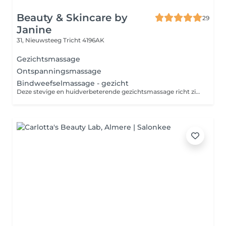
Beauty & Skincare by
29
Janine
31, Nieuwsteeg
Tricht 4196AK
Gezichtsmassage
Ontspanningsmassage
Bindweefselmassage - gezicht
Deze stevige en huidverbeterende gezichtsmassage richt zich op de dieper gelegen huidlagen. De massage bevordert de doorbloeding en stimuleert de aanmaak van collageen en elastine waardoor je huid vernieuwt en verstevigt. Een bindweefselmassage voor het gezicht is effectief bij rimpeltjes en bepaalde huidproblemen. Voor een optimaal resultaat is het aan te raden om een kuur van meerdere behandelingen te nemen.