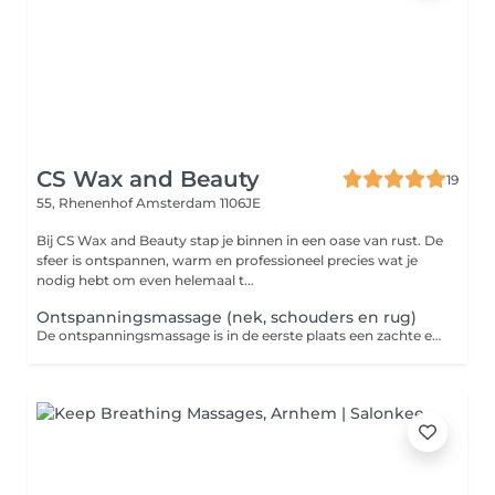
CS Wax and Beauty
19
55, Rhenenhof
Amsterdam 1106JE
Bij CS Wax and Beauty stap je binnen in een oase van rust. De
sfeer is ontspannen, warm en professioneel precies wat je
nodig hebt om even helemaal t...
Ontspanningsmassage (nek, schouders en rug)
De ontspanningsmassage is in de eerste plaats een zachte en rustige variant van de klassieke massage en bestemd voor diegenen die hun spieren en lichaam op een vriendelijke manier willen ontspannen. Een ontspannen lichaam zorgt tegelijk voor mentale ontspanning. Een regelmatige ontspanningsmassage werkt ook preventief omdat het lichaam deze ontspanning opslaat in het lichaamsgeheugen en hier steeds makkelijker aan kan refereren.