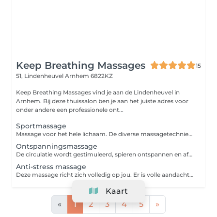
Keep Breathing Massages
15
51, Lindenheuvel
Arnhem 6822KZ
Keep Breathing Massages vind je aan de Lindenheuvel in
Arnhem. Bij deze thuissalon ben je aan het juiste adres voor
onder andere een professionele ont...
Sportmassage
Massage voor het hele lichaam. De diverse massagetechnieken en intensiteiten zorgen voor een betere doorbloeding in de spieren en activeert de afvoer van afvalstoffen om zo de kans op blessures te verminderen. Een sportmassage kun je voor, tijdens of na een inspanning laten uitvoeren. In overleg wordt de massage speciaal op jouw wensen afgestemd.
Ontspanningsmassage
De circulatie wordt gestimuleerd, spieren ontspannen en afvalstoffen worden afgevoerd. Daarnaast bevordert een massage de aanmaak van het gelukshormoon endorfine en het knuffelhormoon oxytocine. Dit vermindert stress en verhoogt het geluksgevoel.
Anti-stress massage
Deze massage richt zich volledig op jou. Er is volle aandacht voor die plekken waar stress en vermoeidheid vaak het meest voelbaar zijn: rond je nek en schouders. De aangename massagetechnieken en zachte bewegingen geven je maximale ontspanning. Indien gewenst pak ik ook de spierknopjes aan in de behandeling.
Kaart
«
1
2
3
4
5
»