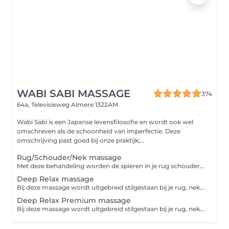
WABI SABI MASSAGE
374
64a, Televisieweg
Almere 1322AM
Wabi Sabi is een Japanse levensfilosofie en wordt ook wel
omschreven als de schoonheid van imperfectie. Deze
omschrijving past goed bij onze praktijk;...
Rug/Schouder/Nek massage
Met deze behandeling worden de spieren in je rug schouder en nek goed losgemaakt en ga je weer licht en met nieuwe energie de deur uit. Geef ons vooral je wensen en behoeften aan. In 30min kunnen we heel veel voor je bekenenen!
Deep Relax massage
Bij deze massage wordt uitgebreid stilgestaan bij je rug, nek en schouders. Ook geven wij je een uitgebreide hoofd/gezichtsmasage. Je mag zelf kiezen of je liever je benen of je voeten erbij wil laten masseren. Zo maak je jouw massage behandeling op maat. Er wordt gezorgd voor het ultieme zen gevoel. Laat je in een grote handdoek inpakken en kies je favoriete 100% natuurlijke olie uit. Op de achtergrond hoor je zachte ontspannende muziek en verder helemaal niets: dit is jouw moment. Deze ontspanningsmassage is vaak een combinatie tussen spierknopen losmaken en ontspanning. Alles is op maat dus geef ons vooral je wensen en behoeften aan.
Deep Relax Premium massage
Bij deze massage wordt uitgebreid stilgestaan bij je rug, nek en schouders. Ook geven wij je een uitgebreide hoofd/gezichtsmasage en kan je de behandeling evt uitbreiden naar jouw wensen. Er wordt gezorgd voor het ultieme zen gevoel. Laat je in een grote handdoek inpakken en kies je favoriete 100% natuurlijke olie uit. Op de achtergrond hoor je zachte ontspannende muziek en verder helemaal niets: dit is jouw moment. Deze ontspanningsmassage is vaak een combinatie tussen spierknopen losmaken en ontspanning. Alles is op maat dus geef ons vooral je wensen en behoeften aan.