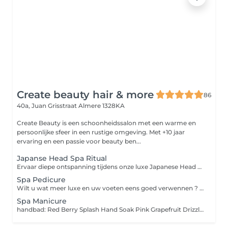
Create beauty hair & more
86
40a, Juan Grisstraat
Almere 1328KA
Create Beauty is een schoonheidssalon met een warme en
persoonlijke sfeer in een rustige omgeving. Met +10 jaar
ervaring en een passie voor beauty ben...
Japanse Head Spa Ritual
Ervaar diepe ontspanning tijdens onze luxe Japanese Head Spa behandeling een unieke wellness ervaring voor hoofdhuid, haar en geest. In een warme rustgevende setting met kaarslicht en luxe professionele producten wordt de hoofdhuid diep gereinigd, verzorgd en gemasseerd terwijl spanning in hoofd, nek en schouders volledig mag loslaten. De behandeling bestaat uit een scalp analyse, ontspannende hoofd-, nek- en decolleté massage, dieptereiniging, scalp scrub, luxe haarverzorging, stoomritueel, masker en een professionele blowdry & styling. Geschikt voor vrijwel alle haar- en hoofdhuidtypes, inclusief gekleurd haar. Diepe ontspanning Frisse gezonde hoofdhuid Zijdezacht glanzend haar Een echt selfcare moment Deluxe Head Spa & Facial Ritual Onze ultieme selfcare experience waarbij de Japanese Head Spa wordt gecombineerd met een luxe facial behandeling. Inclusief reiniging, masker, massage en volledige head spa ritual voor totale ontspanning van huid, hoofdhuid en lichaam. Optioneel uit te breiden met Red Light Therapy.
Spa Pedicure
Wilt u wat meer luxe en uw voeten eens goed verwennen ? kies dan voor de SPA PEDICURE! tijdens deze behandeling ondergaat u de standaard pedicure en meer. hier geniet u extra lang van de meest lekker ruikende bessen \ pepermunt verwerkt in een super zacht makende scrub , masker en massage en LOS bij te boeken voetenbad massage ook uiteraard eventueel af te sluiten met een mooie gellac
Spa Manicure
handbad: Red Berry Splash Hand Soak Pink Grapefruit Drizzle Hygiene Spray Mulberry & Pomegranate Sorbet Hand Scrub In vorm vijlen van de nagels Verzorgen van de nagelriemen Wild Berry Butter Hand Mask Cranberry Sensation Hand Treatment Massage Nagelriemolie Handcrème Nagelplaat glans of gellac (exclusief gellac verwijderen 5,-)