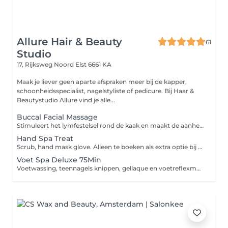
Allure Hair & Beauty
61
Studio
17, Rijksweg Noord
Elst 6661 KA
Maak je liever geen aparte afspraken meer bij de kapper,
schoonheidsspecialist, nagelstyliste of pedicure. Bij Haar &
Beautystudio Allure vind je alle...
Buccal Facial Massage
Stimuleert het lymfestelsel rond de kaak en maakt de aanhechtingspunten langs de kaak los. Vormt en modelleert het gezicht, vermindert lijntjes en rimpels rondom de kaaklijn.
Hand Spa Treat
Scrub, hand mask glove. Alleen te boeken als extra optie bij een manicure of nagelbehandeling.
Voet Spa Deluxe 75Min
Voetwassing, teennagels knippen, gellaque en voetreflexmassage