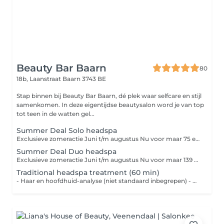
Beauty Bar Baarn
80
18b, Laanstraat
Baarn 3743 BE
Stap binnen bij Beauty Bar Baarn, dé plek waar selfcare en stijl
samenkomen. In deze eigentijdse beautysalon word je van top
tot teen in de watten gel...
Summer Deal Solo headspa
Exclusieve zomeractie Juni t/m augustus Nu voor maar 75 euro ipv 85 euro. Beperkt aantal actieplekken beschikbaar
Summer Deal Duo headspa
Exclusieve zomeractie Juni t/m augustus Nu voor maar 139 euro ipv 160 euro Beperkt aantal actieplekken beschikbaar
Traditional headspa treatment (60 min)
- Haar en hoofdhuid-analyse (niet standaard inbegrepen) - Wassen - Treatment - Hoofdmasssage - We sluiten het wasritueel standaard af met een conditioner - Handdoek droog föhnen