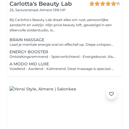
Carlotta's Beauty Lab
71
25, Sarsvenstraat
Almere 1316 HP
Bij Carlotta's Beauty Lab draait alles om rust, persoonlijke
aandacht en welzijn. Mijn privé beauty loft, gevestigd in een
sfeervolle zolderstudio, is...
BRAIN MASSAGE
Laad je mentale energie snel en effectief op. Diepe ontspanning in slechts een paar minuten. Kies de frequentie, draag de koptelefoon en relax. De combinatie van muziek en hoofdhuid-, nek- en schoudermassage zorgt ervoor dat je compleet tot rust komt. De behandeling eindigt met Palo Santo uit Peru om negativiteit en slechte energie te verdrijven.
ENERGY BOOSTER
Ontstekingsremmend - Spierverlichtend - Energieboost. Als je je overbelast voelt of last hebt van chronische stress en pijn in je rug, helpt deze intensieve massage dit te verlichten. Deep tissue massage van de rug (gemiddelde tot sterke druk).
A MODO MIO LUXE
Voedend - Aardend - Kalmerend. Deze massage is speciaal ontworpen om het lichaam weer in balans te brengen en de geest te kalmeren. Kies jouw favovriete geur en muziek uit en geniet vervolgens van 80 minuten massage van het hele lichaam. Volledige rug - benen - voetreflexpunten - armen - nek en schouders - hoofd- en gezichtsmassage.