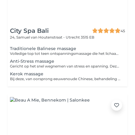
City Spa Bali
45
24, Samuel van Houtenstraat -
Utrecht 3515 EB
Traditionele Balinese massage
Volledige top tot teen ontspanningsmassage die het lichaam in diepe staat van ontspanning brengt. De massage maakt de spieren weer soepel en bevordert de bloedsomloop. Dit stimuleert de afvoer van het lymfevocht waardoor ook afvalstoffen het lichaam sneller verlaten.
Anti-Stress massage
Gericht op het snel wegnemen van stress en spanning. Deze ontspanningsmassage concentreert zich op de de plekken waar stress zich vaak manifesteert; rug, schouders, nek en het hoofd. De spieren in dit gebied worden los en soepel gemasseerd zodat je binnen korte tijd effectief kunt onthaasten.
Kerok massage
Bij deze, van oorsprong eeuwenoude Chinese, behandeling wordt gebruik gemaakt van kruidenolie en een jadesteen om de huid te schrapen en zo blokkades in het lichaam op te sporen en te behandelen. De jadesteen is in een speciale vorm geslepen en wordt gebruikt om klachten zoals hoofdpijn en rugklachten te behandelen. De behandeling is pijnloos en de rode plekken op de huid verdwijnen na enkele dagen.