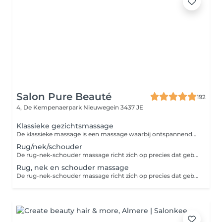
Salon Pure Beauté
192
4, De Kempenaerpark
Nieuwegein 3437 JE
Klassieke gezichtsmassage
De klassieke massage is een massage waarbij ontspannende en intensieve grepen elkaar afwisselen voor ontspanning en om spierknopen los te maken.
Rug/nek/schouder
De rug-nek-schouder massage richt zich op precies dat gebied waar we vaak last van hebben. Spanningen zetten zich voornamelijk vast in de rug, nek en/of schouder, waar pijnklachten door kunnen ontstaan. Een zorgvuldige ontspanningsmassage kan deze klachten flink verzachten door de spieren te helpen in de ontspanning.
Rug, nek en schouder massage
De rug-nek-schouder massage richt zich op precies dat gebied waar we vaak last van hebben. Spanningen zetten zich voornamelijk vast in de rug, nek en/of schouder, waar pijnklachten door kunnen ontstaan. Een zorgvuldige ontspanningsmassage kan deze klachten flink verzachten door de spieren te helpen in de ontspanning.