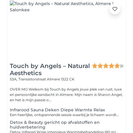
Touch by Angels – Natural
31
Aesthetics
53A, Transistorstraat
Almere 1322 CK
OVER MIJ Welkom bij Touch by Angels jouw plek van rust, luxe
en persoonlijke aandacht in Almere. Mijn naam is Sharon Angel,
en het is mijn passie o...
Infrarood Sauna Deken Diepe Warmte Relax
Een heerlijke, ontspannende sessie waarbij je lichaam wordt omhuld door diepwerkende infraroodwarmte. Deze intensieve warmte stimuleert diepe ontspanning, verbetert de doorbloeding en ondersteunt het natuurlijke detoxproces. Daarnaast bevordert het spierherstel, activeert het metabolisme en is het een perfecte behandeling voor zowel wellness als body-shape ondersteuning.
Detox & Beauty gericht op afvalstoffen en
huidverbetering
Detox Infrared Wrap Intensieve Warmtebehandeling (60 min) ( inclusief pakking) Een intensieve warmtebehandeling die helpt bij het afvoeren van afvalstoffen, het verbeteren van de stofwisseling en het verlichten van spierspanning. Ideaal als losse sessie of als kuur.