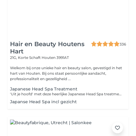
Hair en Beauty Houtens
336
Hart
21G, Korte Schaft
Houten 3991AT
Welkom bij onze unieke hair en beauty salon, gevestigd in het
hart van Houten. Bij ons staat persoonlijke aandacht,
professionaliteit en gezelligheid ...
Japanese Head Spa Treatment
'Uit je hoofd' met deze heerlijke Japanese Head Spa treatment. Tijdens deze behandeling wordt je hoofdhuid, gezicht, nek en schouders gemasseerd met de producten van FFOR . Deze zijn 100% vegan en gemaakt van natuurlijk afgeleide ingrediënten. Tijdens de massage wordt je hoofdhuid grondig gereingd en gevoed. Je haar wordt hierna losjes met de hand gedroogd.
Japanse Head Spa incl gezicht