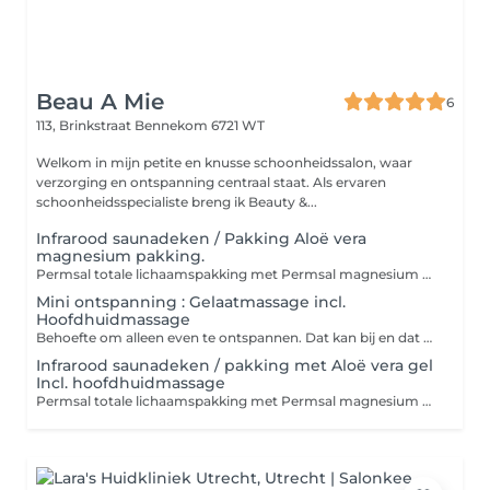
Beau A Mie
6
113, Brinkstraat
Bennekom 6721 WT
Welkom in mijn petite en knusse schoonheidssalon, waar
verzorging en ontspanning centraal staat. Als ervaren
schoonheidsspecialiste breng ik Beauty &...
Infrarood saunadeken / Pakking Aloë vera
magnesium pakking.
Permsal totale lichaamspakking met Permsal magnesium Aloë Vera gel OF Permsal magnesium Gel. Pakking 40 min. De totale behandeling duurt ca. 60 min. Infrarood saunadeken zorgt voor directe warmte op de huid en gewrichten voor een diepwerkende ontspanning voor de spieren. De saunadeken kan verlichting bieden bij mensen met reumaklachten, fybromyalgie, spierstijfheid, spier en /of gewrichtspijnen. Zorgt voor ontspanning en stimuleert een goede nachtrust. Daarnaast krijgt je stofwisseling een boost. Contra-indicatie : Helaas niet geschikt voor mensen met een pacemaker of tens-apparaat en zwangere. Bij een verminderde nierfunctie, hartblok ( stroring in de prikkelgeleiding van het hart) en neuromusculaire aandoeningen dan is in deze pakking niet geschikt.
Mini ontspanning : Gelaatmassage incl.
Hoofdhuidmassage
Behoefte om alleen even te ontspannen. Dat kan bij en dat begint bij deze Mine ontspanning. Kan net genoeg zijn voor een Me-time moment. U zorgt voor een gereinigde huid dan kan er gelijk gestart worden met gelaatmassage. U zal met CHI aromatische huidolie gemasseerd worden. Hoofdhuid & haar zal met Azur huidolie gewerkt worden. Geen tijd om uw huid zelf te reinigen dan is er een keuze deze erbij te boeken.
Infrarood saunadeken / pakking met Aloë vera gel
Incl. hoofdhuidmassage
Permsal totale lichaamspakking met Permsal magnesium Aloë Vera gel OF Permsal magnesium Gel Inclusief Hoofdhuidmassage Pakking 40 min. De totale behandeling duurt ca. 60 min. Infrarood saunadeken zorgt voor directe warmte op de huid en gewrichten voor een diepwerkende ontspanning voor de spieren. De saunadeken kan verlichting bieden bij mensen met reumaklachten, fybromyalgie, spierstijfheid, spier en /of gewrichtspijnen. Zorgt voor ontspanning en stimuleert een goede nachtrust. Daarnaast krijgt je stofwisseling een boost. Contra-indicatie : Helaas niet geschikt voor mensen met een pacemaker of tens-apparaat en zwangere. Bij een verminderde nierfunctie, hartblok ( stroring in de prikkelgeleiding van het hart) en neuromusculaire aandoeningen dan is in deze pakking niet geschikt.