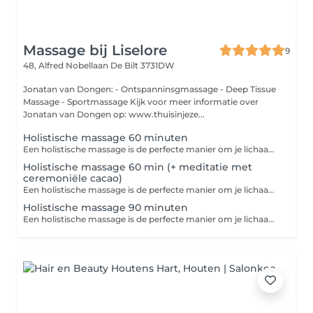
Massage bij Liselore
9
48, Alfred Nobellaan
De Bilt 3731DW
Jonatan van Dongen: - Ontspanninsgmassage - Deep Tissue
Massage - Sportmassage Kijk voor meer informatie over
Jonatan van Dongen op: www.thuisinjeze...
Holistische massage 60 minuten
Een holistische massage is de perfecte manier om je lichaam en geest weer met elkaar in harmonie te brengen. Dit is een diepe, ontspannende en holistische behandeling die zowel fysieke als energetische uitwerking heeft. Na jouw behandeling is er een kwartier extra tijd voor een nabeschouwing.
Holistische massage 60 min (+ meditatie met
ceremoniële cacao)
Een holistische massage is de perfecte manier om je lichaam en geest weer met elkaar in harmonie te brengen. Dit is een diepe, ontspannende en holistische behandeling die zowel fysieke als energetische uitwerking heeft. Jouw sessie start met een begeleide meditatie met ceremoniële cacao, dat een licht stimulerende werking heeft. De cacao brengt je in contact met de hartstreek en kan emoties meer naar de oppervlakte brengen. Na jouw behandeling is er een kwartier extra tijd voor een nabeschouwing. Let op: het drinken van cacao is volledig op eigen verantwoordelijkheid. Wil je hier meer over weten? Neem dan van tevoren contact op.
Holistische massage 90 minuten
Een holistische massage is de perfecte manier om je lichaam en geest weer met elkaar in harmonie te brengen. Dit is een diepe, ontspannende en holistische behandeling die zowel fysieke als energetische uitwerking heeft. Na jouw behandeling is er een kwartier extra tijd voor een nabeschouwing.