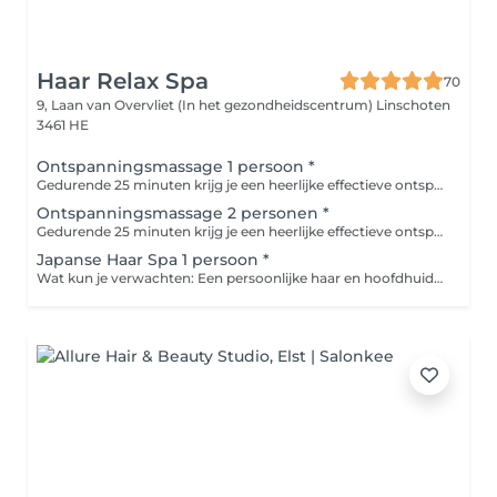
Haar Relax Spa
70
9, Laan van Overvliet (In het gezondheidscentrum)
Linschoten
3461 HE
Ontspanningsmassage 1 persoon *
Gedurende 25 minuten krijg je een heerlijke effectieve ontspanningsmassage van de rug. Het is een combinatie van rustige, vloeiende bewegingen die spanning vermindert en de doorbloeding stimuleren. Voordelen zijn dat het stress vermindert, het ontspant je spieren en het zorgt voor nieuwe energie. Ook goed te combineren met een Japanse haar spa.
Ontspanningsmassage 2 personen *
Gedurende 25 minuten krijg je een heerlijke effectieve ontspanningsmassage van de rug. Het is een combinatie van rustige, vloeiende bewegingen die spanning vermindert en de doorbloeding stimuleren. Voordelen zijn dat het stress vermindert, het ontspant je spieren en het zorgt voor nieuwe energie. Ook goed te combineren met een Japanse haar spa.
Japanse Haar Spa 1 persoon *
Wat kun je verwachten: Een persoonlijke haar en hoofdhuidanalyse. Een kalmerende hoofdmassage die de bloedcirculatie stimuleert en de stress verlicht. Een zachte maar effectieve reiniging met een shampoo speciaal voor uw haar en hoofdhuid. Een voedend haarmasker dat doormiddel van de warmte van stoom dieper in het haar doordringt. Een afgestemde conditioner en als laatste een ontspannende massage van nek en schouders.