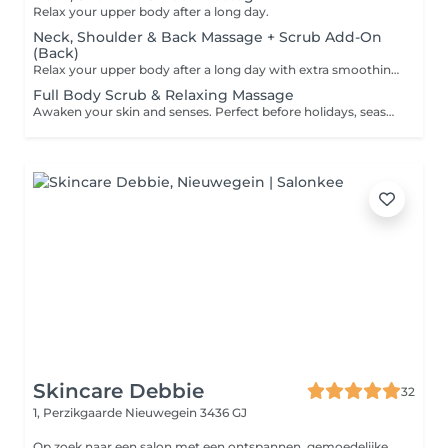
Relax your upper body after a long day.
Neck, Shoulder & Back Massage + Scrub Add-On
(Back)
Relax your upper body after a long day with extra smoothing and circulation boost.
Full Body Scrub & Relaxing Massage
Awaken your skin and senses. Perfect before holidays, seasonal resets or after a long week.
Skincare Debbie
32
1, Perzikgaarde
Nieuwegein 3436 GJ
Op zoek naar een salon met een ontspannen, gemoedelijke