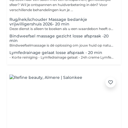
sfeer? Wil je ontspannen en huidverbetering in één? Voor
verschillende behandelingen kun je ...
Rug/nek/schouder Massage bedankje
vrijwilligershuis 2026- 20 min
Deze dienst is alleen te boeken als u een waardebon heeft ontvangen. U dient deze bon mee te nemen naar de behandeling.
Bindweefsel massage gezicht losse afspraak -20
min
Bindweefselmassage is dé oplossing om jouw huid op natuurlijke wijze te verbeteren. Bij de Cenzaa bindweefselmassage ligt de focus op het verbeteren van de elasticiteit in de huid, het creëren van volume en het verminderen van fijne lijntjes. Ook is bindweefsel massage geschikt na operaties in het gelaat bij verklevingen. Er moeten minimaal 8 weken zitten tussen een operatie en bindweefsel massage.
Lymfedrainage gelaat losse afspraak - 20 min
- Korte reiniging - Lymfedrainage gelaat - 24h creme Lymfedrainage werkt drainerend voor vochtophopingen in het gelaat. Na een ooglidcorrectie kan een aantal keer lymfedrainage zeker verschil maken.