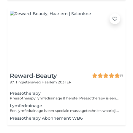
Reward-Beauty
17
97, Tingietersweg
Haarlem 2031 ER
Pressotherapy
Pressotherapy lymfedrainage & herstel Pressotherapy is een mechanische compressietherapie waarbij speciale compressie-manchetten met ritmische luchtdruk het lymfesysteem en de bloedcirculatie stimuleren. Deze techniek, ook bekend als intermitterende pneumatische compressie, wordt in de medische en fysiotherapeutische praktijk toegepast ter ondersteuning van lymfedrainage en vochtregulatie. Door de gecontroleerde drukgolven kan de behandeling helpen bij het verminderen van vochtophoping (oedeem) en het ondersteunen van de afvoer van lymfevocht. Veel mensen ervaren daarnaast verlichting van zware of vermoeide benen, bijvoorbeeld na lang staan, zitten of intensieve belasting. Wetenschappelijk onderbouwde toepassingen Ondersteuning van lymfedrainage Vermindering van vochtophoping (oedeem) Stimulatie van bloedcirculatie in de benen Ondersteuning bij herstel na lichamelijke inspanning Kan worden toegepast in herstelprogramma's na bepaalde operaties (alleen wanneer medisch toegestaan) Daarnaast wordt deze vorm van ritmische compressie door sommige therapeuten gebruikt als ondersteunende behandeling bij stress- en burn-outklachten, omdat de behandeling het lichaam helpt te ontspannen en de doorbloeding ondersteunt. Voor wie niet geschikt Pressotherapy wordt niet aangeraden bij: actieve trombose of ernstige vaatproblemen ernstige hart- en vaatziekten acute infecties of ontstekingen onbehandelde hypertensie (hoge bloeddruk) zwangerschap (tenzij medisch toegestaan) Bij twijfel kijken we altijd samen of de behandeling veilig voor je is. Moment voor jezelf Pressotherapy kan ook simpelweg een rustmoment voor jezelf zijn. Je ligt comfortabel terwijl de behandeling het werk doet zonder inspanning of gedoe. Neem gerust je favoriete rustgevende muziek mee, of vraag ons om een playlist. Sluit even af van de drukte en geef je lichaam tijd om te herstellen. Abonnement mogelijk Omdat lymfedrainage vaak regelmatige stimulatie nodig heeft, biedt Reward-Beauty ook een abonnement voor deze behandeling. Zo kun je het lichaam structureel ondersteunen in herstel en balans. Reward yourself.
Lymfedrainage
Een lymfedrainage is een speciale massagetechniek waarbij met zachte ronddraaiende bewegingen de afvoer van vocht, en daarmee gifstoffen, wordt gestimuleerd. Het kan ook helpen bij het behandelen en verminderen van vochtophopingen (oedemen).
Pressotherapy Abonnement WB6