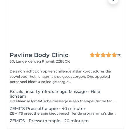
Pavlina Body Clinic
70
50, Lange kleiweg
Rijswijk 2288GK
De salon richt zich op verschillende afslankprocedures die
zowel voor het lichaam als de geest zorgen. Ons opgeleid
personeel biedt u volledige zorg e...
Braziliaanse Lymfedrainage Massage - Hele
lichaam
Braziliaanse lymfatische massage is een therapeutische techniek die zich richt op de stimulatie van het lymfestelsel en de ondersteuning van de detoxificatie van het lichaam. Deze massage, die zijn oorsprong in Brazilië heeft, wordt uitgevoerd met zachte, ritmische bewegingen en druk die de lymfe-afvoer bevorderen en de bloedcirculatie verbeteren. Contra-indicaties: 1. Acute infecties 2. Ontstekingziekten 3. Tumoren 4. Trombose 5. Hartproblemen 6. Diabetes 7. Open wonden 8. Zwangerschap
ZEMITS Pressotherapie - 40 minuten
ZEMITS presotherapie biedt verschillende programma's die zich richten op specifieke behoeften van cliënten: 1. **Detoxificatieprogramma**: Ondersteunt het lymfesysteem en verwijdert gifstoffen uit het lichaam. 2. **Vetverbrandingsprogramma**: Versnelt de stofwisseling en helpt bij het afvallen. 3. **Huidverstevigingsprogramma**: Stimuleert de collageenproductie en verstevigt de huid. 4. **Herstelprogramma**: Vermindert spanning in de spieren en bevordert een snellere regeneratie na fysieke activiteit. 5. **Ontspannings- en wellnessprogramma**: Biedt stressverlichting en een aangename, ontspannende ervaring. 6. **Programma ter verbetering van de doorbloeding**: Helpt de doorbloeding van de ledematen te verbeteren en vermindert zwellingen. Deze programma's kunnen worden gepersonaliseerd op basis van de behoeften van elke cliënt, wat zorgt voor effectieve therapeutische resultaten. Presotherapie heeft enkele contra-indicaties: 1. Zwangerschap 2. Infectieziekten 3. Hartproblemen 4. Bloedstolsels 5. Huidziekten 6. Kanker 7. Ernstige neurologische aandoeningen 8. Lage bloeddruk 9. Ontstekingen Raadpleeg altijd een specialist om te zien of de therapie geschikt is.
ZEMITS - Pressotherapie - 20 minuten