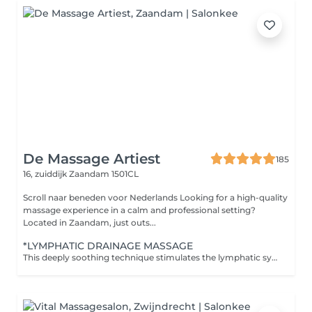
De Massage Artiest
185
16, zuiddijk
Zaandam 1501CL
Scroll naar beneden voor Nederlands Looking for a high-quality
massage experience in a calm and professional setting?
Located in Zaandam, just outs...
*LYMPHATIC DRAINAGE MASSAGE
This deeply soothing technique stimulates the lymphatic system to support natural detoxification, reduce inflammation, and boost immune response. Through gentle, rhythmic movements, it encourages the release of excess fluids and tension stored in the body. This treatment includes: Light, sweeping strokes to activate lymph flow Mindful touch to invite deep calm and inner balance Perfect for those experiencing water retention, sluggish circulation, post-travel heaviness, or general fatigue. Feel lighter, clearer, and more in tune with your body's natural rhythm.