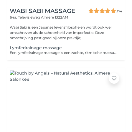
WABI SABI MASSAGE
374
64a, Televisieweg
Almere 1322AM
Wabi Sabi is een Japanse levensfilosofie en wordt ook wel
omschreven als de schoonheid van imperfectie. Deze
omschrijving past goed bij onze praktijk;...
Lymfedrainage massage
Een lymfedrainage massage is een zachte, ritmische massagetechniek die de afvoer van lymfevocht stimuleert. Dit helpt het lichaam bij het afvoeren van afvalstoffen en overtollig vocht, kan zwellingen verminderen en ondersteunt het herstel en de ontspanning van het lichaam.