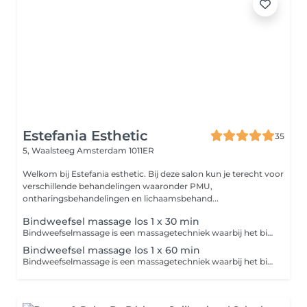
Estefania Esthetic
35
5, Waalsteeg
Amsterdam 1011ER
Welkom bij Estefania esthetic. Bij deze salon kun je terecht voor
verschillende behandelingen waaronder PMU,
ontharingsbehandelingen en lichaamsbehand...
Bindweefsel massage los 1 x 30 min
Bindweefselmassage is een massagetechniek waarbij het bindweefsel (de huid en onderliggende lagen) wordt gestimuleerd met stevige, vaak wat trekkende bewegingen. Dit verbetert de doorbloeding, maakt verklevingen los en kan de huid en spieren soepeler maken. De massage kan soms gevoelig zijn, maar helpt het lichaam beter te herstellen en te ontspannen.
Bindweefsel massage los 1 x 60 min
Bindweefselmassage is een massagetechniek waarbij het bindweefsel (de huid en onderliggende lagen) wordt gestimuleerd met stevige, vaak wat trekkende bewegingen. Dit verbetert de doorbloeding, maakt verklevingen los en kan de huid en spieren soepeler maken. De massage kan soms gevoelig zijn, maar helpt het lichaam beter te herstellen en te ontspannen.