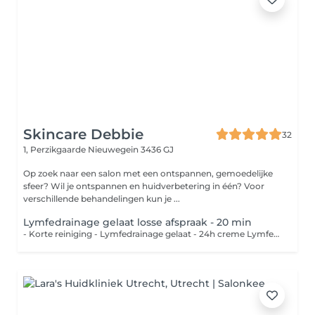
Skincare Debbie
32
1, Perzikgaarde
Nieuwegein 3436 GJ
Op zoek naar een salon met een ontspannen, gemoedelijke
sfeer? Wil je ontspannen en huidverbetering in één? Voor
verschillende behandelingen kun je ...
Lymfedrainage gelaat losse afspraak - 20 min
- Korte reiniging - Lymfedrainage gelaat - 24h creme Lymfedrainage werkt drainerend voor vochtophopingen in het gelaat. Na een ooglidcorrectie kan een aantal keer lymfedrainage zeker verschil maken.