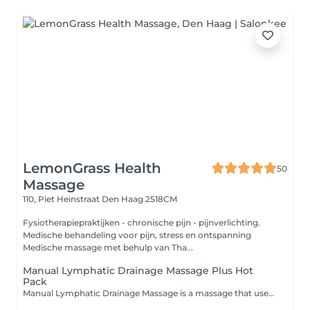
LemonGrass Health
50
Massage
110, Piet Heinstraat
Den Haag 2518CM
Fysiotherapiepraktijken - chronische pijn - pijnverlichting.
Medische behandeling voor pijn, stress en ontspanning
Medische massage met behulp van Tha...
Manual Lymphatic Drainage Massage Plus Hot
Pack
Manual Lymphatic Drainage Massage is a massage that uses light, rhythmic movements and focuses on stimulating the flow of lymphatic fluid. It massages the lymph nodes and lymphatic vessels, using pumping, stroking and light kneading techniques on the skin where the lymph nodes and lymphatic vessels are located. Lymphatic drainage massage or lymphatic drainage stimulates the lymph nodes. Lymph nodes are where toxins accumulate, causing edema. Lymphatic massage stimulates the lymph nodes, helping to expel toxins in the form of sweat and urine, relieving depression and reducing anxiety.