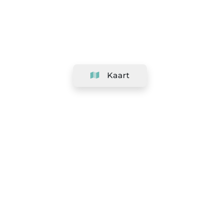
Kaart
Bedrijf
Support
Team
&
Carrières
Informatie voor salons
Legaal