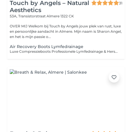
Touch by Angels – Natural
31
Aesthetics
53A, Transistorstraat
Almere 1322 CK
OVER MIJ Welkom bij Touch by Angels jouw plek van rust, luxe
en persoonlijke aandacht in Almere. Mijn naam is Sharon Angel,
en het is mijn passie o...
Air Recovery Boots Lymfedrainage
Luxe Compressieboots Professionele Lymfedrainage & Herstel Deze luxe compressieboots zijn gebaseerd op geavanceerde lymfedrainage- en pressotherapie-technieken, zoals toegepast in de sport- en herstelbranche. Door middel van gecontroleerde, ritmische luchtdruk wordt de bloedsomloop gestimuleerd en wordt de natuurlijke afvoer van vocht ondersteund. De behandeling ondersteunt bij: Het verminderen van vochtophoping (oedeem) In combinatie met Neocare Elite / Care+ kan dit het resultaat verder versterken. Het verlichten van zware, vermoeide benen Het ondersteunen van spierherstel na intensieve training Het bevorderen van ontspanning en algemeen comfort Voor wie geschikt? Ideaal voor: Sporters Mensen met een staand of zittend beroep Cliënten met neiging tot vochtretentie Iedereen die zijn benen een effectief herstelmoment wil geven