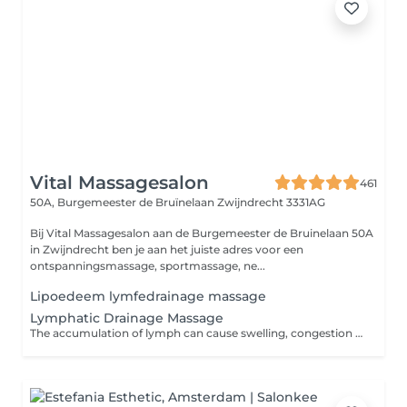
Vital Massagesalon
461
50A, Burgemeester de Bruïnelaan
Zwijndrecht 3331AG
Bij Vital Massagesalon aan de Burgemeester de Bruinelaan 50A
in Zwijndrecht ben je aan het juiste adres voor een
ontspanningsmassage, sportmassage, ne...
Lipoedeem lymfedrainage massage
Lymphatic Drainage Massage
The accumulation of lymph can cause swelling, congestion and pain. Lymphatic drainage massage practitioners use gentle and precise strokes to encourage the flow of lymph. If you suffer from headaches or endless congestion consider treating your symptoms with a lymphatic drainage massage.