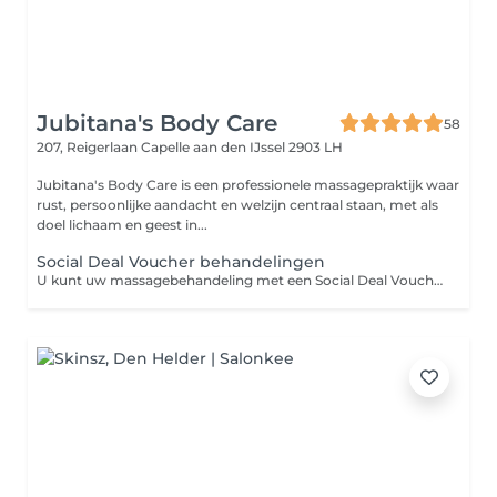
Jubitana's Body Care
58
207, Reigerlaan
Capelle aan den IJssel 2903 LH
Jubitana's Body Care is een professionele massagepraktijk waar
rust, persoonlijke aandacht en welzijn centraal staan, met als
doel lichaam en geest in...
Social Deal Voucher behandelingen
U kunt uw massagebehandeling met een Social Deal Voucher hier inboeken. (Enkel mogelijk voor nieuwe klanten!!!) Let op een Social Deal Voucher is enkel eenmalig te gebruiken per persoon. (ter kennismaking met ons bedrijf) mocht u meer vouchers hebben aangeschaft kan dit gebruikt worden met korting op het voltarief. Wel kunt u andere vouchers cadeau geven let wel op bij het boeken dat u deze inboekt voor de andere persoon in verband met dossier vorming! Ook is de Social Deal Voucher langer geldig dan 21 april 2026 in verband met te weinig plekken is dit geldig tot aan 31 juni 2026! Let wel op dat de Social Deal Vouchers enkel geldig is op de vrijdagen en zondagen op de ontvangsttijden. Alle afspraken na 21 april 2026 zullen worden ingepland op de vrijdag of de zondag. Op andere dagen kunt u dit niet inwisselen en betaalt u volledige tarieven voor de behandeling! U kunt wel tegen extra betaling op andere dagen reserveren. Maar dat plant u dan in als een reguliere boeking met betaling. U hoeft tijdens het boeken nog geen voucher code in te vullen u scant de QR of barcode bij binnenkomst van de massagepraktijk. * Mocht u geen beschikbare plek vinden op korte termijn dan kunt u voor kiezen om bij des betreffende partij (Social Deal) binnen 14 dagen uw voucher te retourneren en krijgt u teruggave van uw aankoop.