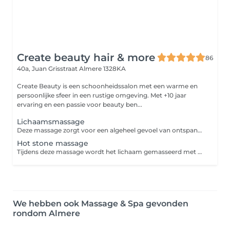
Create beauty hair & more
86
40a, Juan Grisstraat
Almere 1328KA
Create Beauty is een schoonheidssalon met een warme en
persoonlijke sfeer in een rustige omgeving. Met +10 jaar
ervaring en een passie voor beauty ben...
Lichaamsmassage
Deze massage zorgt voor een algeheel gevoel van ontspanning. Terwijl je spieren relaxen ebt stress weg zodat lichaam en geest weer in balans komen.
Hot stone massage
Tijdens deze massage wordt het lichaam gemasseerd met handen en verwarmde vulkaanstenen (meestal van basalt). Ook worden er stenen op specifieke acupunctuurpunten van het lichaam gelegd. De warmte zorgt in combinatie met de masserende bewegingen niet alleen voor diepe ontspanning, maar ook voor stimulatie van de bloedsomloop, afvoer van gifstoffen en verlichting van verschillende lichamelijke klachten.
We hebben ook Massage & Spa gevonden
rondom Almere