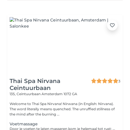
Thai Spa Nirvana
3
Ceintuurbaan
135, Ceintuurbaan
Amsterdam 1072 GA
Welcome to Thai Spa Nirvana! Nirwana (in English: Nirvana).
The word literally means quenched. The unruffled stillness of
the mind after the burning ...
Voetmassage
Door je voeten te laten masseren kom je helemaal tot rust; een voetmassage heeft niet alleen effect op de voeten, maar zorgt ook voor een ontspannen gevoel.