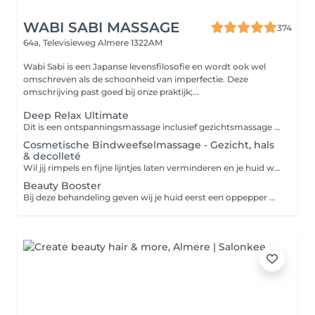
WABI SABI MASSAGE
374
64a, Televisieweg
Almere 1322AM
Wabi Sabi is een Japanse levensfilosofie en wordt ook wel
omschreven als de schoonheid van imperfectie. Deze
omschrijving past goed bij onze praktijk;...
Deep Relax Ultimate
Dit is een ontspanningsmassage inclusief gezichtsmassage en Indonesische voetmassage met verwarmd voetenbad en 100% natuurlijke kruiden. Wil je echt even helemaal ontspannen en een moment voor jezelf, gun jezelf dan deze Ultimate Relax behandeling. Er wordt gestart met een warm voetenbad vol met kruiden en bloemen. Vervolgens worden je voeten verwend met een natuurlijke scrub en een Body Yoghurt. Tot slot worden je voeten gemasseerd met speciale voetenbad kruiden. Na de voetbehandeling word je een uur lang van top tot teen in de watten leggen. Laat je in een grote handdoek inpakken en kies je favoriete 100% natuurlijke olie uit. Op de achtergrond hoor je zachte ontspannende muziek en verder helemaal niets: dit is jouw moment.
Cosmetische Bindweefselmassage - Gezicht, hals
& decolleté
Wil jij rimpels en fijne lijntjes laten verminderen en je huid weer laten stralen? Dan is een bindweefselmassage de juiste behandeling voor jou. In de diepere huidlagen bevinden zich cellen die onder andere collageen en elastine aanmaken die je huid elastisch, stevig en strak houden. Vanaf je 23e jaar neemt de activiteit van deze cellen af en verslapt de huid. Met de Cosmetische Bindweefsel Massage kun je die cellen wakker schudden en prikkel je ze dusdanig dat zij de productie van collageen en elastine actief houden en een flinke handrem op de huidveroudering zetten. 1 behandeling geeft je een oppepper door het verbeteren van de doorbloeding en zal je ook een tijdelijke mooie natuurlijke glow geven.
Beauty Booster
Bij deze behandeling geven wij je huid eerst een oppepper met een cosmetische bindweefsel massage om vervolgens nog een ontspannende rug, schouder, nek massage te ontvangen. Een bindweefselmassage is een stevige en huidverbeterende gezichtsmassage en richt zich op de dieper gelegen huidlagen. De massage bevordert de doorbloeding en stimuleert de aanmaak van collageen en elastine waardoor je huid vernieuwt en verstevigt. Een bindweefselmassage voor het gezicht is effectief bij rimpeltjes en bepaalde huidproblemen. Je huid straalt en je spieren zijn weer helemaal ontspannen!