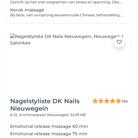
Gericht op het snel wegnemen van stress en spanning. Deze ontspanningsmassage concentreert zich op de de plekken waar stress zich vaak manifesteert; rug, schouders, nek en het hoofd. De spieren in dit gebied worden los en soepel gemasseerd zodat je binnen korte tijd effectief kunt onthaasten.
Kerok massage
Bij deze, van oorsprong eeuwenoude Chinese, behandeling wordt gebruik gemaakt van kruidenolie en een jadesteen om de huid te schrapen en zo blokkades in het lichaam op te sporen en te behandelen. De jadesteen is in een speciale vorm geslepen en wordt gebruikt om klachten zoals hoofdpijn en rugklachten te behandelen. De behandeling is pijnloos en de rode plekken op de huid verdwijnen na enkele dagen.
Nagelstyliste DK Nails
366
Nieuwegein
6-12, Archimesbaan
Nieuwegein 3439 ME
Emotional release massage 60 min
Emotional release massage 75 min