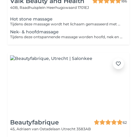
Valk Beauty and Health
186
40B, Raadhuisplein
Heerhugowaard 1701EJ
Hot stone massage
Tijdens deze massage wordt het lichaam gemasseerd met handen en verwarmde vulkaanstenen. Ook worden er stenen op specifieke acupunctuurpunten van het lichaam gelegd. De warmte zorgt in combinatie met de masserende bewegingen niet alleen voor diepe ontspanning, maar ook voor stimulatie van de bloedsomloop, afvoer van gifstoffen en verlichting van verschillende lichamelijke klachten.
Nek- & hoofdmassage
Tijdens deze ontspannende massage worden hoofd, nek en schouders gemasseerd. Een hoofdmassage kan ook helpen bij het verminderen van specifieke klachten, zoals hoofdpijn.
Beautyfabrique
62
45, Adriaen van Ostadelaan
Utrecht 3583AB