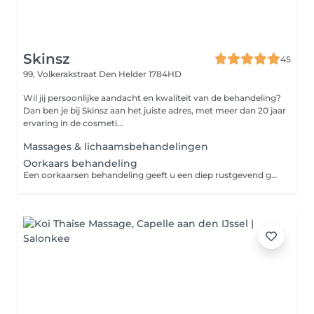
Skinsz
45
99, Volkerakstraat
Den Helder 1784HD
Wil jij persoonlijke aandacht en kwaliteit van de behandeling?
Dan ben je bij Skinsz aan het juiste adres, met meer dan 20 jaar
ervaring in de cosmeti...
Massages & lichaamsbehandelingen
Oorkaars behandeling
Een oorkaarsen behandeling geeft u een diep rustgevend gevoel. Je krijgt ook een oorreflexmassage. Geniet van het zachte knisperende geluid van deze oorkaarsen. Oorkaastherapie indicaties; Hoofdpijn, migraine,stress, oorsuizen, oorpijn, nervositeit,verkoudheid,keelpijn, snurken, keelontsteking, bijholte of voorhoofdholte problemen, sinusitis, oorverstoppingen door te veel oorsmeer