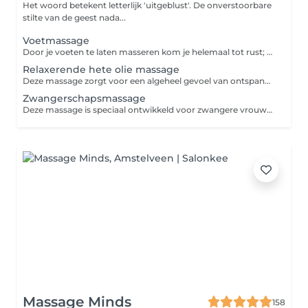
Het woord betekent letterlijk 'uitgeblust'. De onverstoorbare
stilte van de geest nada...
Voetmassage
Door je voeten te laten masseren kom je helemaal tot rust; een voetmassage heeft niet alleen effect op de voeten, maar zorgt ook voor een ontspannen gevoel.
Relaxerende hete olie massage
Deze massage zorgt voor een algeheel gevoel van ontspanning. Terwijl je spieren relaxen ebt stress weg zodat lichaam en geest weer in balans komen.
Zwangerschapsmassage
Deze massage is speciaal ontwikkeld voor zwangere vrouwen en is gericht op het welzijn van moeder en kind en het verlichten van zwangerschapspijntjes en -klachten.
Massage Minds
158