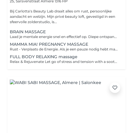
25, Sarsvenstraat
Almere 1316 HP
Bij Carlotta's Beauty Lab draait alles om rust, persoonlijke
aandacht en welzijn. Mijn privé beauty loft, gevestigd in een
sfeervolle zolderstudio, is...
BRAIN MASSAGE
Laad je mentale energie snel en effectief op. Diepe ontspanning in slechts een paar minuten. Kies de frequentie, draag de koptelefoon en relax. De combinatie van muziek en hoofdhuid-, nek- en schoudermassage zorgt ervoor dat je compleet tot rust komt. De behandeling eindigt met Palo Santo uit Peru om negativiteit en slechte energie te verdrijven.
MAMMA MIA! PREGNANCY MASSAGE
Rust - Verplaats de Energie. Als je een pauze nodig hebt maar niet kunt rusten, als je stevige druk wilt maar met een liefdevolle draai. Van top tot teen is deze massage wat je zoekt. Zwangerschapsmassage voor het hele lichaam.
FULL BODY RELAXING massage
Relax & Rejuvenate Let go of stress and tension with a soothing full body massage. This treatment improves circulation, relaxes muscles, and restores your energy, leaving you feeling refreshed and balanced.