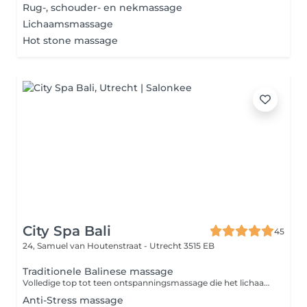
Rug-, schouder- en nekmassage
Lichaamsmassage
Hot stone massage
City Spa Bali
45
24, Samuel van Houtenstraat -
Utrecht 3515 EB
Traditionele Balinese massage
Volledige top tot teen ontspanningsmassage die het lichaam in diepe staat van ontspanning brengt. De massage maakt de spieren weer soepel en bevordert de bloedsomloop. Dit stimuleert de afvoer van het lymfevocht waardoor ook afvalstoffen het lichaam sneller verlaten.
Anti-Stress massage