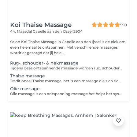
Koi Thaise Massage
590
44, Maasdal
Capelle aan den IJssel 2904
Salon Koi Thaise Massage in Capelle aan den Ijssel is de plek om
even helemaal te ontspannen. Met verschillende massages
wordt er gezorgd dat jij hele...
Rug-, schouder- & nekmassage
Tijdens deze ontspannende massage worden rug, schouder en nek gemasseerd om eventuele klachten te verlichten en om tot rust te komen.
Thaise massage
Traditioneel Thaise massage, het is een massage die zich richt op diepe ontspanning van speren en weefsels. Voornamelijk ook wordt met bewerkt kniëen en ellebogen gebruikt voor massage spierpijn te verlichten na de massage voel je je op ontspannen.
Olie massage
Olie massage is een ontspanning massage het helpt het systeem beter te circuleren. De massagetherapeut zal zijn handen gebruiken om de persoon te helpen zich volledig ontspannen te voelen.