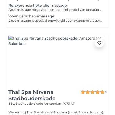
Relaxerende hete olie massage
Deze massage zorgt voor een algeheel gevoel van ontspanning. Terwijl je spieren relaxen ebt stress weg zodat lichaam en geest weer in balans komen.
Zwangerschapsmassage
Deze massage is speciaal ontwikkeld voor zwangere vrouwen en is gericht op het welzijn van moeder en kind en het verlichten van zwangerschapspijntjes en -klachten.
Thai Spa Nirvana
3
Stadhouderskade
83c, Stadhouderskade
Amsterdam 1073 AT
Welkom bij Thai Spa Nirvana! Nirwana (in het Engels: Nirvana).