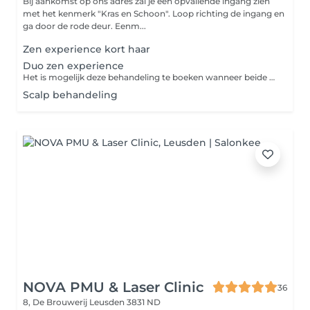
Bij aankomst op ons adres zal je een opvallende ingang zien
met het kenmerk "Kras en Schoon". Loop richting de ingang en
ga door de rode deur. Eenm...
Zen experience kort haar
Duo zen experience
Het is mogelijk deze behandeling te boeken wanneer beide medewerkers beschikbaar zijn om uit te kiezen. Indien slechts één medewerker beschikbaar is, is er helaas geen plek. Voor vragen kunt u altijd contact met ons opnemen.
Scalp behandeling
NOVA PMU & Laser Clinic
36
8, De Brouwerij
Leusden 3831 ND