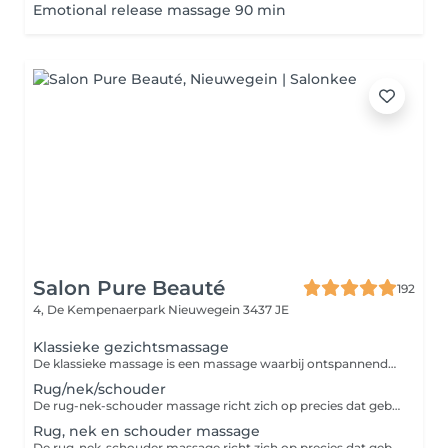
Emotional release massage 90 min
Salon Pure Beauté
192
4, De Kempenaerpark
Nieuwegein 3437 JE
Klassieke gezichtsmassage
De klassieke massage is een massage waarbij ontspannende en intensieve grepen elkaar afwisselen voor ontspanning en om spierknopen los te maken.
Rug/nek/schouder
De rug-nek-schouder massage richt zich op precies dat gebied waar we vaak last van hebben. Spanningen zetten zich voornamelijk vast in de rug, nek en/of schouder, waar pijnklachten door kunnen ontstaan. Een zorgvuldige ontspanningsmassage kan deze klachten flink verzachten door de spieren te helpen in de ontspanning.
Rug, nek en schouder massage
De rug-nek-schouder massage richt zich op precies dat gebied waar we vaak last van hebben. Spanningen zetten zich voornamelijk vast in de rug, nek en/of schouder, waar pijnklachten door kunnen ontstaan. Een zorgvuldige ontspanningsmassage kan deze klachten flink verzachten door de spieren te helpen in de ontspanning.