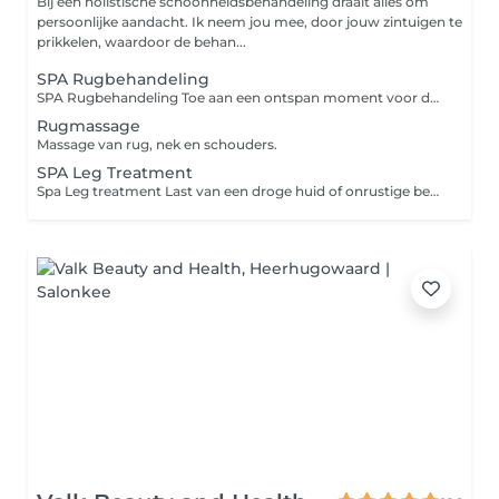
Bij een holistische schoonheidsbehandeling draait alles om
persoonlijke aandacht. Ik neem jou mee, door jouw zintuigen te
prikkelen, waardoor de behan...
SPA Rugbehandeling
SPA Rugbehandeling Toe aan een ontspan moment voor de rug? Dan is deze behandeling echt een verwennerij voor jezelf. Hierin wordt toegepast: Droog-borstelen, nature scrub, hamam bio zeep, massage van de rug, nek en schouders, body pakking en body cream
Rugmassage
Massage van rug, nek en schouders.
SPA Leg Treatment
Spa Leg treatment Last van een droge huid of onrustige benen? Dan is deze behandeling geschikt om weer tot rust te komen en de huid een boost te geven. Hierin wordt toegepast: - Droogborstelen voor- en achterkant benen - Nature Lichaamsscrub voor- en achterkant benen - Hammam bio zeepmassage voor- en achterkant benen - Massage olie met re-sculpt booster - Cupping of ontspanningsmassage achterkant benen. Massage naar uw keuze.