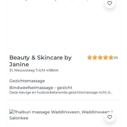
Beauty & Skincare by
29
Janine
31, Nieuwsteeg
Tricht 4196AK
Gezichtsmassage
Bindweefselmassage - gezicht
Deze stevige en huidverbeterende gezichtsmassage richt zich op de dieper gelegen huidlagen. De massage bevordert de doorbloeding en stimuleert de aanmaak van collageen en elastine waardoor je huid vernieuwt en verstevigt. Een bindweefselmassage voor het gezicht is effectief bij rimpeltjes en bepaalde huidproblemen. Voor een optimaal resultaat is het aan te raden om een kuur van meerdere behandelingen te nemen.