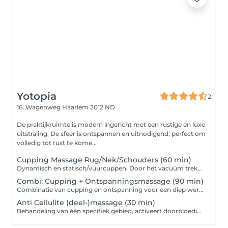
Yotopia
2
16, Wagenweg
Haarlem 2012 ND
De praktijkruimte is modern ingericht met een rustige en luxe
uitstraling. De sfeer is ontspannen en uitnodigend; perfect om
volledig tot rust te kome...
Cupping Massage Rug/Nek/Schouders (60 min)
Dynamisch en statisch/vuurcuppen. Door het vacuüm trekken van cups op de huid neemt de doorbloeding sterk toe en worden verklevingen in het bindweefsel losgewerkt. Opgehoopte afvalstoffen en vocht worden afgevoerd, en opgeslagen stress en trauma kunnen worden losgelaten. Alles kan weer stromen in het lichaam. Hierdoor ontstaat er meer rust, ruimte, en kan er zelfs een transformatie plaatsvinden!
Combi: Cupping + Ontspanningsmassage (90 min)
Combinatie van cupping en ontspanning voor een diep werkende release van spanningen. Dynamisch en statisch/vuurcuppen. Door het vacuüm trekken van cups op de huid neemt de doorbloeding sterk toe en worden verklevingen in het bindweefsel losgewerkt. Opgehoopte afvalstoffen en vocht worden afgevoerd, en opgeslagen stress en trauma kunnen worden losgelaten. Alles kan weer stromen in het lichaam. Hierdoor ontstaat er meer rust, ruimte, en kan er zelfs een transformatie plaatsvinden!
Anti Cellulite (deel-)massage (30 min)
Behandeling van één specifiek gebied, activeert doorbloeding en versoepelt het weefsel. Door de toepassing van Cupping met speciale cups en anti cellulite-olie wordt het weefsel weer goed doorbloed. Samengeklonterde en verstopte vetcellen worden losgemaakt waardoor de huidtextuur zichtbaar kan verbeteren.