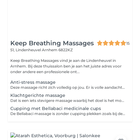
Keep Breathing Massages
15
51, Lindenheuvel
Arnhem 6822KZ
Keep Breathing Massages vind je aan de Lindenheuvel in
Arnhem. Bij deze thuissalon ben je aan het juiste adres voor
onder andere een professionele ont...
Anti-stress massage
Deze massage richt zich volledig op jou. Er is volle aandacht voor die plekken waar stress en vermoeidheid vaak het meest voelbaar zijn: rond je nek en schouders. De aangename massagetechnieken en zachte bewegingen geven je maximale ontspanning. Indien gewenst pak ik ook de spierknopjes aan in de behandeling.
Klachtgerichte massage
Dat is een iets stevigere massage waarbij het doel is het moment te bereiken dat het zelf herstellend vermogen het weer over kan nemen. Je komt fysiek en geestelijk tot herstel.
Cupping met Bellabaci medicinale cups
De Bellabaci massage is zonder cupping plekken zoals bij de traditionele cupping therapie omdat ik de cups in de massage integreer. Deze massage wordt gedaan met behulp van Bellabaci medicinale siliconen vacuüm cups. Tijdens deze massage wordt de achterzijde van je lichaam gemasseerd. Tevens zorgt het voor een goede doorbloeding en stimuleert het de functies van de huid. Deze behandeling heeft een ontspannende en helende werking. Het maakt verklevingen los, het voert afvalstoffen en vocht af en brengt zuurstofrijk bloed naar stagnerende spieren en de huid.