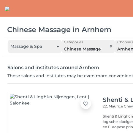
Chinese Massage
in
Arnhem
Categories
Choose a
Massage & Spa
Chinese Massage
Arnhe
Salons and institutes around Arnhem
These salons and institutes may be even more convenient
Shenti &
22, Maurice Chev
Shenti & Línghùn
logische, doelg
en Europese princ