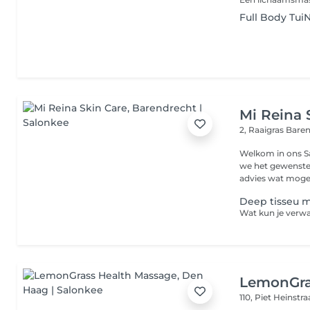
Full Body Tui
Mi Reina 
2, Raaigras
Bare
Welkom in ons Salon Persoonlijke service: Samen met
we het gewenste 
advies wat mogeli
Deep tisseu 
LemonGra
110, Piet Heinstr