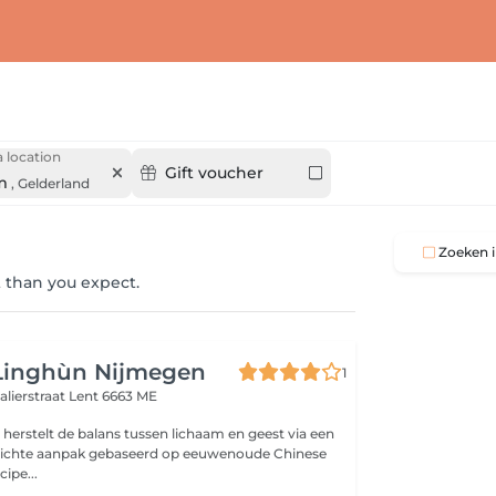
 location
Gift voucher
m
,
Gelderland
Zoeken i
 than you expect.
 Linghùn Nijmegen
1
alierstraat
Lent 6663 ME
 herstelt de balans tussen lichaam en geest via een
erichte aanpak gebaseerd op eeuwenoude Chinese
ipe...