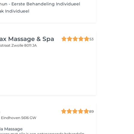
hun - Eerste Behandeling Individueel
ak Individueel
lax Massage & Spa
53
kstraat
Zwolle 8011 JA
n
89
t
Eindhoven 5616 GW
Na Massage
Een lichaamsmassage met olie is een ontspannende behandeling die het hele lichaam verzorgt en tot rust brengt. Door warme, voedende olie en TuiNa-technieken afkomstig uit de traditionele Chinese geneeskunde worden meridianen en drukpunten gestimuleerd. Dit bevordert de doorbloeding, vermindert spierspanning en kalmeert het zenuwstelsel. Tijdens het startgesprek kun je aangeven waar extra aandacht nodig is, zodat de massage gericht klachten verlicht en je diep kunt ontspannen. Praktische tip: Voor deze massage is het handig om comfortabele kleding te dragen die makkelijk aan en uit gaat. Vermijd delicate of dure outfits, omdat er met olie wordt gewerkt en we binnen een beperkte tijd van 45 minuten zitten. Hoewel ik zorgvuldig te werk ga, is een olievlek nooit helemaal uit te sluiten. Zo kun jij ontspannen beginnen én eindigen!