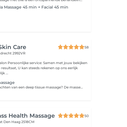
Na Massage 45 min + Facial 45 min
Skin Care
58
ndrecht 2992VR
 jouw bekijken
resultaat, U kan steeds rekenen op ons eerlijk
jk ...
massage
Wat kun je verwachten van een deep tissue massage? De masseur maakt met de vingers, duimen, (zachte) vuisten of de onderarm en elleboog langzame, maar krachtige en diepe bewegingen. De massage begint rustig, maar al snel wordt de druk opgevoerd. En dat merk je meteen. Zodra je behandelaar heeft ontdekt waar de pijnpunten liggen, wordt er meer kracht gezet. Stil blijven liggen kan dan moeilijk zijn, maar je kunt het beste zo rustig mogelijk blijven liggen. Zo haal je het meeste uit de massage. Je zult echter merken dat sommige plekken heel gevoelig zijn of zelfs pijn doen, waardoor je verstart of je spieren aanspant. De masseur zal dan net zolang doorgaan, totdat alles loszit en je heerlijk ontspannen bent. * Rug, Nek, Schouders, Onderrug, Onderbenen achterkant ( Billen en boven benen vragen we altijd aan de klant)
ss Health Massage
50
aat
Den Haag 2518CM