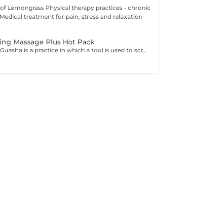
ical therapy practices - chronic
f. Medical treatment for pain, stress and relaxation
ing Massage Plus Hot Pack
Guasha Therapy: Guasha is a practice in which a tool is used to scrape people's skin. Practitioners believe that guasha releases unhealthy bodily matter from blood stasis within sore, tired, stiff, or injured muscle areas to stimulate new oxygenated blood flow to the areas, thus promoting metabolic cell repair, regeneration, healing, and recovery.A good guasha therapy will give you a very relaxing body as it promotes better blood circulation, Activates your lymphatic system, and immune system, and regenerate your body cells. If your shoulder is feeling heavy, numb, very hard stiff, painful, unable to move your hand, problem sleeping, pain dragging all the way to your neck area, sometimes caused headache.. etc this is how your "Sa" will look like after guasha they all felt so nice and all their pain and problems disappeared. Cupping therapy: Cupping therapy is an ancient form of alternative medicine in which a therapist places special cups on your skin for several minutes to create deep muscle suction. People get it for many purposes, including to help with pain, inflammation, blood flow, relaxation, and well-being, and as a type of deep tissue massage. Cupping is not painful, but can also cause comfort. The vacuum force of the cup can be moved. However, the therapeutic effect does depend on the suction that is created by the cupping. Cupping therapy keeps health and removes negative.