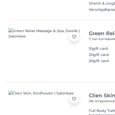
Shenti & Ling
Vervolgafspra
Green Re
7, Van Karnebee
10gift card
20gift card
30gift card
Clien Ski
196, Strijpsestraa
Full Body Tui