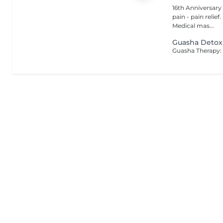
16th Anniversary of Lemongrass Phys
pain - pain relie
Medical mas...
Guasha Detox