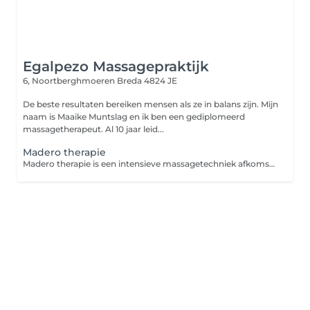
Egalpezo Massagepraktijk
6, Noortberghmoeren
Breda 4824 JE
De beste resultaten bereiken mensen als ze in balans zijn. Mijn
naam is Maaike Muntslag en ik ben een gediplomeerd
massagetherapeut. Al 10 jaar leid...
Madero therapie
Madero therapie is een intensieve massagetechniek afkomstig uit Colombia, waarbij gebruik wordt gemaakt van speciaal gevormde houten instrumenten. Deze therapie stimuleert de lymfedrainage, bevordert de afvoer van afvalstoffen en verbetert de bloedcirculatie.