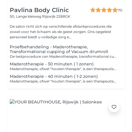
Pavlina Body Clinic
70
50, Lange kleiweg
Rijswijk 2288GK
De salon richt zich op verschillende afslankprocedures die
zowel voor het lichaam als de geest zorgen. Ons opgeleid
personeel biedt u volledige zorg e...
Proefbehandeling - Maderotherapie,
Transformational cupping of Vacuum drumroll
De testprocedure van Maderotherapie, transformational cupping of vacuum drumroll omvat een consult van 10 minuten en een massage van 40 minuten. Tijdens het consult maakt de therapeut kennis met uw behoeften en doelen. Daarna volgt een massage van 40 minuten, Contra-indicaties MADEROTHERAPIE,CUPPING,VACUUM DRUMROLL: Hartziekten Acute ontstekingen en infecties Huidziekten Spataderen en vaatziekten Hoge bloeddruk Zwangerschap Borstvoeding Tumoren en kanker Aandoeningen van het lymfestelsel Acute rug- of spierpijn Chronische of auto-immuunziekten
Maderotherapie - 30 minuten ( 1 zonen)
Maderotherapie, ofwel "houten therapie", is een therapeutische methode die gebruik maakt van speciale houten instrumenten voor massage en stimulatie van verschillende delen van het lichaam. Deze methode komt uit Colombia en staat bekend om zijn voordelen voor gezondheid en esthetiek. Contra-indicaties: Acute ontstekingen en infecties Huidziekten Spataderen en vaatziekten Hoge bloeddruk Zwangerschap Borstvoeding Tumoren en kanker Aandoeningen van het lymfestelsel Acute rug- of spierpijn Chronische of auto-immuunziekten
Maderotherapie - 40 minuten ( 1-2 zonen)
Maderotherapie, ofwel "houten therapie", is een therapeutische methode die gebruik maakt van speciale houten instrumenten voor massage en stimulatie van verschillende delen van het lichaam. Deze methode komt uit Colombia en staat bekend om zijn voordelen voor gezondheid en esthetiek. Contra-indicaties: Acute ontstekingen en infecties Huidziekten Spataderen en vaatziekten Hoge bloeddruk Zwangerschap Borstvoeding Tumoren en kanker Aandoeningen van het lymfestelsel Acute rug- of spierpijn Chronische of auto-immuunziekten