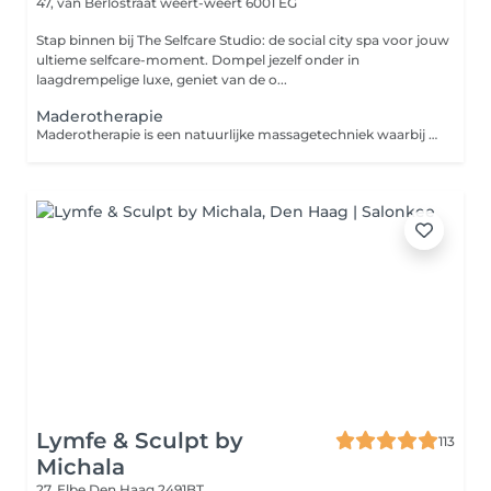
47, van Berlostraat
weert-weert 6001 EG
Stap binnen bij The Selfcare Studio: de social city spa voor jouw
ultieme selfcare-moment. Dompel jezelf onder in
laagdrempelige luxe, geniet van de o...
Maderotherapie
Maderotherapie is een natuurlijke massagetechniek waarbij houten tools worden gebruikt om het lichaam te vormen, verstevigen en revitaliseren. Deze massage stimuleert de doorbloeding en lymfedrainage, vermindert cellulite en helpt vocht en afvalstoffen af te voeren. Het resultaat? Een gladdere, strakkere huid en een mooier gevormd lichaam
Lymfe & Sculpt by
113
Michala
27, Elbe
Den Haag 2491BT