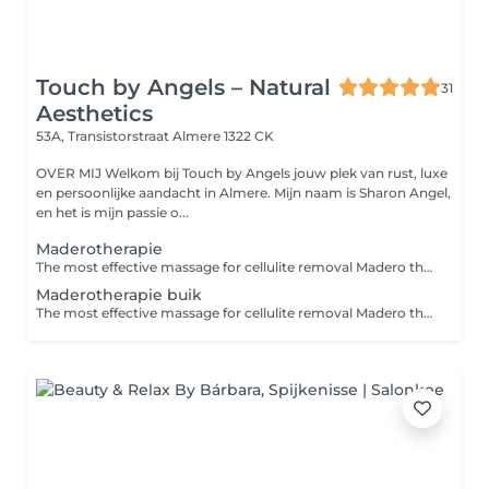
Touch by Angels – Natural
31
Aesthetics
53A, Transistorstraat
Almere 1322 CK
OVER MIJ Welkom bij Touch by Angels jouw plek van rust, luxe
en persoonlijke aandacht in Almere. Mijn naam is Sharon Angel,
en het is mijn passie o...
Maderotherapie
The most effective massage for cellulite removal Madero therapie is een therapie die oorspronkelijk uit Colombia komt. Madero betekent hout in het Spaans. Het is een holistische massagetechniek met speciaal ontworpen anatomische houten elementen in verschillende maten en vormen. Deze therapie is speciaal voor mensen met onevenredige plaatselijke vetafzettingen en cellulite. Maderotherapie wordt aanbevolen voor; vermindering van cellulite vetverbranden stimulering van het lymfatische drainagesysteem elimineren van toxines versnellen van het metabolisme vermindering van gewicht terugkrijgen van contouren ontspanning versteviging van de spieren boost voor het immuunsysteem Na 5 behandelingen zie je al resultaat. Maderotherapie is 100% natuurlijk en niet invasief. Madero behandeling is ook in kuurverband te krijgen. Bij interesse passen wij deze in de salon aan!
Maderotherapie buik
The most effective massage for cellulite removal Madero therapie is een therapie die oorspronkelijk uit Colombia komt. Madero betekent hout in het Spaans. Het is een holistische massagetechniek met speciaal ontworpen anatomische houten elementen in verschillende maten en vormen. Deze therapie is speciaal voor mensen met onevenredige plaatselijke vetafzettingen en cellulite. Maderotherapie wordt aanbevolen voor; vermindering van cellulite vetverbranden stimulering van het lymfatische drainagesysteem elimineren van toxines versnellen van het metabolisme vermindering van gewicht terugkrijgen van contouren ontspanning versteviging van de spieren boost voor het immuunsysteem Na 5 behandelingen zie je al resultaat. Maderotherapie is 100% natuurlijk en niet invasief. Madero behandeling is ook in kuurverband te krijgen. Bij interesse passen wij deze in de salon aan!