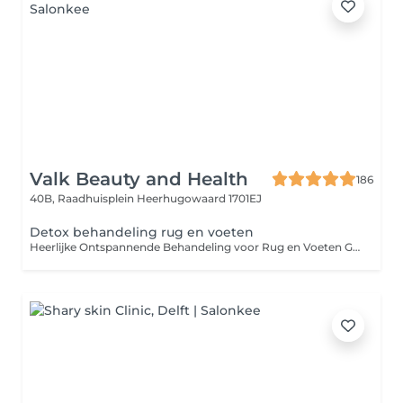
Valk Beauty and Health
186
40B, Raadhuisplein
Heerhugowaard 1701EJ
Detox behandeling rug en voeten
Heerlijke Ontspannende Behandeling voor Rug en Voeten Gun jezelf een moment van ontspanning met onze unieke behandeling voor de rug en voeten. Deze verkwikkende sessie begint met een grondige reiniging en scrub, waarbij alle dode huidcellen worden verwijderd, zodat je huid weer kan stralen. Vervolgens brengen we een algenpakking aan, die niet alleen ontgiftend werkt maar ook de afvoer van afvalstoffen bevordert. Deze krachtige pakking geeft een boost van vitamines en mineralen af aan je huid, waardoor je je weer vernieuwd en verfrist voelt. De behandeling wordt afgesloten met een luxe massage van de rug en voeten, gevolgd door een voedende crème die de huid hydrateert en verzorgt. Geniet van een heerlijk gevoede huid en ervaar het verkwikkende gevoel dat deze behandeling met zich meebrengt. Kom langs en laat je verwennen!