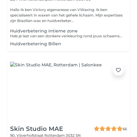
Hallo Ik ben Victory eigenaresse van VWaxing. Ik ben
specialiseert in waxen van het gehele lichaam. Mijn expertises
zijn Brazilian wax en huidverbeter...
Huidverbetering intieme zone
Heb je last van een donkere verkleuring rond jouw schaamstreek en wil je hier iets aan doen? Dan is deze peeling wellicht geschikt. Met een chemische peeling kan de bovenste laag van de huid worden verwijderd. Door de peeling verdwijnen kleine beschadigingen in de huid, zoals sporen van littekens en kleine rimpels of pigmentatie. Hierdoor wordt de schaamstreek dus lichter van kleur. De behandeling duurt gemiddeld 40-60 minuten. De behandeling is vrijwel pijnloos, maar je kunt wél een tintelend gevoel ervaren. Je kunt dezelfde dag nog naar huis en je ervaart in principe geen pijn. De huid voelt wel droog aan en trekt een beetje. Het effect van een peeling is direct zichtbaar. Na drie weken zal de behandeling nog een keer uitgevoerd worden. Indicaties Slechte huidtextuur Huidverslapping Hyperpigmentatie Verwachting Verbetering van de textuur en het uiterlijk van de huid Huidverstrakking Verminderen hyperpigmentatie
Huidverbetering Billen
Skin Studio MAE
66
90, Vijverhofstraat
Rotterdam 3032 SN