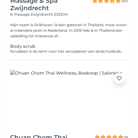
Massage & Spa
350
Zwijndrecht
9, Passage
Zwijndrecht 3331CM
Mijn naam is Sirikhwan. Ik ben geboren in Thailand, maar woon
al meerdere jaren in Nederland. In 2015 heb ik in Thailand een
opleiding tot masseuse af...
Body scrub
Scrubben is de term voor het verwijderen van dode huidcellen. Als je je dode huidcellen wegveegt, komt er een nieuwe en jeugdige huid tevoorschijn die onweerstaanbaar straalt. Je stimuleert zo ook het natuurlijke herstel van het huidoppervlak. Omdat je huidcellen zich voortdurend vernieuwen, is het belangrijk om een tot twee keer per week te scrubben. Een gescrubde huid wordt bovendien intenser bruin en neemt bodylotion beter op. Scrubben hoeft én mag trouwens niet elke dag. Eén tot twee keer per week is genoeg. Voor mensen met een heel droge of gevoelige huid is twee keer per maand zelfs voldoende.
Chuan Chom Thai
29