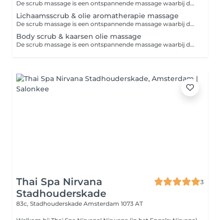
De scrub massage is een ontspannende massage waarbij dode huidcellen en oneffenheden worden verwijderd door onze scrub creme. Door de draaiende masserende bewegingen word de doorbloeding van de huid verbeterd. Na de behandeling heeft u een verfrissend, aangenaam en verzorgd gevoel.
Lichaamsscrub & olie aromatherapie massage
De scrub massage is een ontspannende massage waarbij dode huidcellen en oneffenheden worden verwijderd door onze scrub creme. Door de draaiende masserende bewegingen word de doorbloeding van de huid verbeterd. De massage word uitgevoerd met ontspannende aroma olie. Na de behandeling heeft u een verfrissend, aangenaam en verzorgd gevoel.
Body scrub & kaarsen olie massage
De scrub massage is een ontspannende massage waarbij dode huidcellen en oneffenheden worden verwijderd door onze scrub creme. Door de draaiende masserende bewegingen word de doorbloeding van de huid verbeterd. De massage word uitgevoerd met kaarsen olie. Na de behandeling heeft u een verfrissend, aangenaam en verzorgd gevoel.
Thai Spa Nirvana
3
Stadhouderskade
83c, Stadhouderskade
Amsterdam 1073 AT