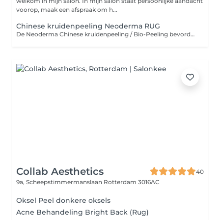
welkom in mijn salon. In mijn salon staat persoonlijke aandacht
voorop, maak een afspraak om h...
Chinese kruidenpeeling Neoderma RUG
De Neoderma Chinese kruidenpeeling / Bio-Peeling bevordert de celvernieuwing, de productie van collageen en elastine en normaliseert de immuniteit en alle functies van de huid. De Neoderma Bio-Peeling (Chinese kruidenpeeling) is geschikt voor alle huidtypen. Zowel voor vrouwen als mannen, voor gezicht en lichaam. Zelfs voor de donker getinte huid. Het is een effectieve behandeling voor een acne huid, onzuivere huid, gevoelige/dunne huid, pigmentvlekken, littekens, grove poriën, rimpels.
Collab Aesthetics
40
9a, Scheepstimmermanslaan
Rotterdam 3016AC
Oksel Peel donkere oksels
Acne Behandeling Bright Back (Rug)