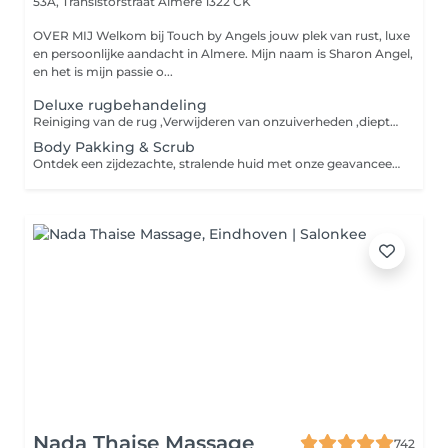
53A, Transistorstraat
Almere 1322 CK
OVER MIJ Welkom bij Touch by Angels jouw plek van rust, luxe
en persoonlijke aandacht in Almere. Mijn naam is Sharon Angel,
en het is mijn passie o...
Deluxe rugbehandeling
Reiniging van de rug ,Verwijderen van onzuiverheden ,dieptereiniging ,Peeling/Scrub ,Rugpakking /Masker Massage, Verzorgende crème
Body Pakking & Scrub
Ontdek een zijdezachte, stralende huid met onze geavanceerde verzorgingslijn. Onze gladmakende cellulite verminderende poeder-polish en ons Anti-Cellulite Body Thermo Mask bieden effectieve oplossingen voor een gladde, strakke huid. Natuurlijke ingrediënten en geavanceerde technologieën zorgen voor een stralende teint zonder compromissen. Ervaar zelf het verschil en laat uw natuurlijke schoonheid stralen.
Nada Thaise Massage
742