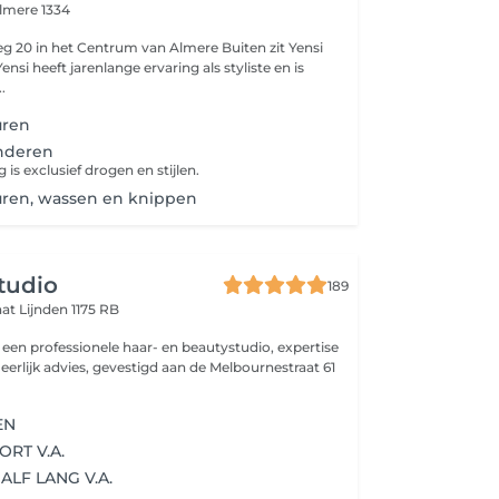
lmere 1334
it Yensi
ensi heeft jarenlange ervaring als styliste en is
.
uren
nderen
is exclusief drogen en stijlen.
uren, wassen en knippen
studio
189
aat
Lijnden 1175 RB
s een professionele haar- en beautystudio, expertise
 eerlijk advies, gevestigd aan de Melbournestraat 61
EN
ORT V.A.
ALF LANG V.A.