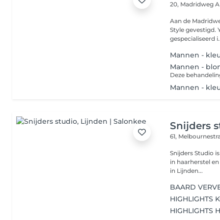
20, Madridweg
A
Aan de Madridweg 20 in het Centrum van Almere Buiten z
Style gevestigd. Y
gespecialiseerd i..
Mannen - kle
Mannen - blo
Deze behandeling 
Mannen - kle
Snijders 
61, Melbournestr
Snijders Studio i
in haarherstel en
in Lijnden...
BAARD VERV
HIGHLIGHTS K
HIGHLIGHTS H