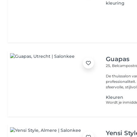
kleuring
Guapas
25, Belcampostr
De thuissalon v
professionalitei
sfeervolle, stijlvol
Kleuren
Yensi Styl