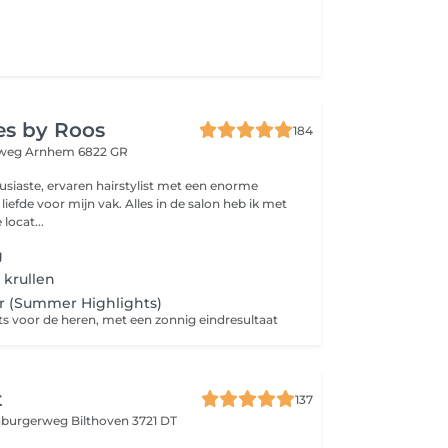
ies by Roos
184
eweg
Arnhem 6822 GR
usiaste, ervaren hairstylist met een enorme
iefde voor mijn vak. Alles in de salon heb ik met
ekozen. De locat...
g
krullen
r (Summer Highlights)
hts voor de heren, met een zonnig eindresultaat
t
137
enburgerweg
Bilthoven 3721 DT