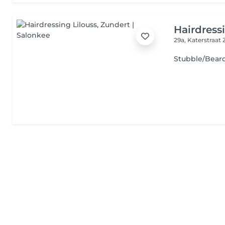
Hairdress
29a, Katerstraat
Stubble/Bear