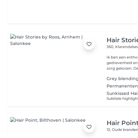
Hair Stor
360, Klarendals
Ik ben een entho
gedrevenheid en l
zorg g
Grey blendin
Permanenten 
Sunkissed Hai
Subtiele highlig
Hair Poin
13, Oude brand