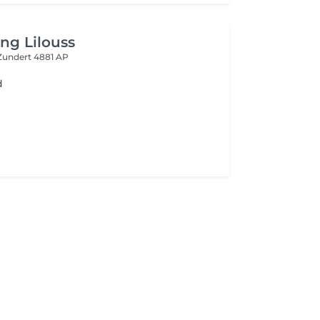
ing Lilouss
Zundert 4881 AP
d