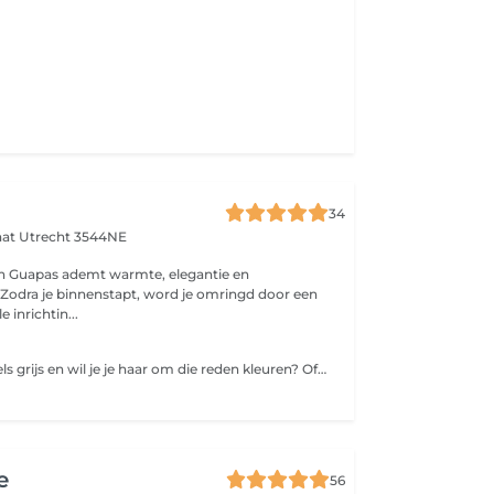
34
aat
Utrecht 3544NE
an Guapas ademt warmte, elegantie en
t. Zodra je binnenstapt, word je omringd door een
le inrichtin...
Wordt je inmiddels grijs en wil je je haar om die reden kleuren? Of ben je juist toe aan een nieuwe hippe kleur? Bij het kleuren van je haar zal de specialist door middel van diverse technieken jouw perfecte look creëeren. In combinatie met een knipbeurt is jouw coupe weer helemaal compleet!
e
56