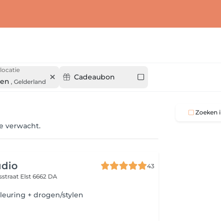
locatie
Cadeaubon
gen
,
Gelderland
Zoeken i
je verwacht.
udio
43
sstraat
Elst 6662 DA
leuring + drogen/stylen