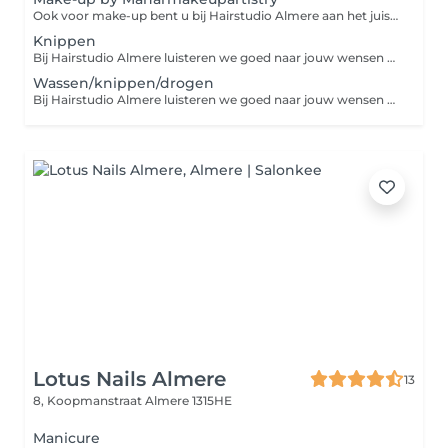
Ook voor make-up bent u bij Hairstudio Almere aan het juiste adres. Wij werken samen met een ervaren make-up artist (@manarmakeupartistry). De genoemde prijzen zijn vanaf-prijzen en de uiteindelijke prijs wordt altijd samen afgestemd zodat deze volledig past bij uw wensen. Er zal voorafgaand aan de afspraak contact met u worden opgenomen. Let op! Deze afspraak kan enkel 24 uur van tevoren worden geboekt. Gaat het om een last minute boeking? Dan verzoeken wij u contact op te nemen met de make-up artist via onze website.
Knippen
Bij Hairstudio Almere luisteren we goed naar jouw wensen en geven persoonlijk en deskundig advies. We houden rekening met je gezichtsvorm, haartype en uitstraling, zodat we samen de perfecte shape creëren. Daarnaast geven onze haarexperts advies over een goede thuisverzorging.
Wassen/knippen/drogen
Bij Hairstudio Almere luisteren we goed naar jouw wensen en geven persoonlijk en deskundig advies. We houden rekening met je gezichtsvorm, haartype en uitstraling, zodat we samen de perfecte shape creëren. Daarnaast geven onze haarexperts advies over een goede thuisverzorging. Bij haarlengtes vanaf 45 cm wordt in de salon een toeslag gerekend.
Lotus Nails Almere
13
8, Koopmanstraat
Almere 1315HE
Manicure