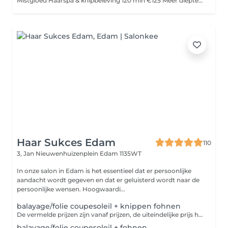
Mistgloed Haarspa & knipbeleving 120 min €125 Meer diepte, meer rust, meer loslaten. Met stoom en intensere verzorging. Voor wie dieper wil ontspannen en langer wil wegzakken in rust. Aromatherapie en rustige opening met drukpunten, een heerlijk ontspannen warme kruidenolie massage, detoxkleiscrub, stoombehandeling, waterstraalmassage en uitgebreide massages van het hoofd, nek, schouders, decolleté ontstaat er meer ruimte zachtheid en ontspanning. Inclusief knipbeleving em styling. Voor wie: - Merkt dat spanning zich vastzet in nek en schouders. - Behoefte heeft aan meer rust, vertraging en aandacht. - Haar & hoofdhuid intensiever wil verzorgen ( droog/ beschadigd haar, krullen, onrustige/ vette/ droge hoofdhuid) - Even helemaal uit het hoofd wil en in het lichaam wil zakken.
Haar Sukces Edam
110
3, Jan Nieuwenhuizenplein
Edam 1135WT
In onze salon in Edam is het essentieel dat er persoonlijke
aandacht wordt gegeven en dat er geluisterd wordt naar de
persoonlijke wensen. Hoogwaardi...
balayage/folie coupesoleil + knippen fohnen
De vermelde prijzen zijn vanaf prijzen, de uiteindelijke prijs hangt af van het gewenste resultaat
balayage/folie coupesoleil + fohnen