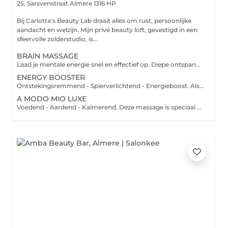
25, Sarsvenstraat
Almere 1316 HP
Bij Carlotta's Beauty Lab draait alles om rust, persoonlijke
aandacht en welzijn. Mijn privé beauty loft, gevestigd in een
sfeervolle zolderstudio, is...
BRAIN MASSAGE
Laad je mentale energie snel en effectief op. Diepe ontspanning in slechts een paar minuten. Kies de frequentie, draag de koptelefoon en relax. De combinatie van muziek en hoofdhuid-, nek- en schoudermassage zorgt ervoor dat je compleet tot rust komt. De behandeling eindigt met Palo Santo uit Peru om negativiteit en slechte energie te verdrijven.
ENERGY BOOSTER
Ontstekingsremmend - Spierverlichtend - Energieboost. Als je je overbelast voelt of last hebt van chronische stress en pijn in je rug, helpt deze intensieve massage dit te verlichten. Deep tissue massage van de rug (gemiddelde tot sterke druk).
A MODO MIO LUXE
Voedend - Aardend - Kalmerend. Deze massage is speciaal ontworpen om het lichaam weer in balans te brengen en de geest te kalmeren. Kies jouw favovriete geur en muziek uit en geniet vervolgens van 80 minuten massage van het hele lichaam. Volledige rug - benen - voetreflexpunten - armen - nek en schouders - hoofd- en gezichtsmassage.