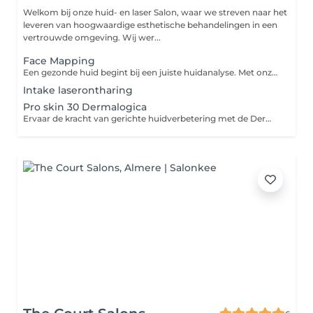
Welkom bij onze huid- en laser Salon, waar we streven naar het
leveren van hoogwaardige esthetische behandelingen in een
vertrouwde omgeving. Wij wer...
Face Mapping
Een gezonde huid begint bij een juiste huidanalyse. Met onze Face Mapping brengen we jouw huidconditie uitgebreid in kaart en kijken we naar de behoeften van iedere zone van het gezicht. Zo ontdekken we samen de oorzaak van huidproblemen zoals onzuiverheden, droogte, gevoeligheid of huidveroudering. Tijdens de Face Mapping analyseren we jouw huid en ontvang je persoonlijk advies over: * jouw huidtype en huidconditie * geschikte producten voor thuisgebruik * behandelingen die passen bij jouw huiddoelen * tips om jouw huid gezond en in balans te houden De behandeling duurt ongeveer 30 minuten en is ideaal als eerste kennismaking of wanneer je niet zeker weet welke gezichtsbehandeling het beste bij jouw huid past. Boek je aansluitend een gezichtsbehandeling? Dan wordt de €15,- volledig verrekend met jouw behandeling. Zo is de Face Mapping eigenlijk gratis.
Intake laserontharing
Pro skin 30 Dermalogica
Ervaar de kracht van gerichte huidverbetering met de Dermalogica Pro Skin 30. Een exclusieve, resultaatgerichte behandeling die in korte tijd maximale impact maakt. Deze high-performance facial wordt volledig afgestemd op de unieke behoeften van jouw huid. Na een professionele huidanalyse creëren we een gepersonaliseerde behandeling die zich focust op één specifiek huiddoel, zoals het verfijnen van de huidstructuur, het herstellen van de vochtbalans of het zuiveren van de huid. Met zorgvuldig geselecteerde, hoogwaardige producten en geavanceerde technieken werken we doelgericht aan een zichtbaar frisse, stralende en gezonde huid. Perfect voor wie weinig tijd heeft, maar geen concessies wil doen aan kwaliteit en resultaat.