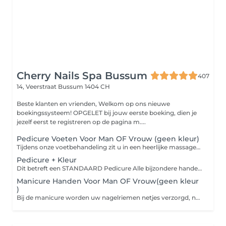
Cherry Nails Spa Bussum
407
14, Veerstraat
Bussum 1404 CH
Beste klanten en vrienden, Welkom op ons nieuwe
boekingssysteem! OPGELET bij jouw eerste boeking, dien je
jezelf eerst te registreren op de pagina m....
Pedicure Voeten Voor Man OF Vrouw (geen kleur)
Tijdens onze voetbehandeling zit u in een heerlijke massagestoel en geniet u van een voetenbad. Bij de spa pedicure worden uw nagelriemen netjes verzorgd - Nagels knippen + glad maken + vorm vijlen, ingegroeide nagel behandelen - Verwijderen van eelt en ruwe plekjes - Massage met scrub - Spray met desinfecterende alcohol - Voeten insmeren met creme als afsluiting _ Let op kost 10€ extra per kuntsnagel
Pedicure + Kleur
Dit betreft een STANDAARD Pedicure Alle bijzondere handelingen die risicovol zijn (bijvoorbeeld een ingegroeide teennagel of in geval van suikerziekte) gebeuren op eigen risico.
Manicure Handen Voor Man OF Vrouw(geen kleur
)
Bij de manicure worden uw nagelriemen netjes verzorgd, nagels worden geknipt en glad gemaakt. De vorm van de nagel wordt gevijld en als afsluiting worden de handen met creme ingesmeerd.