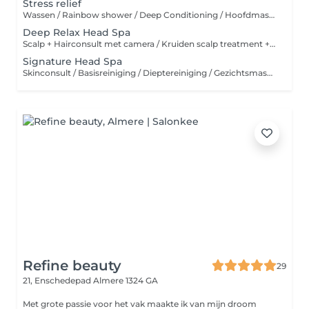
Stress relief
Wassen / Rainbow shower / Deep Conditioning / Hoofdmassage + Edelstenen
Deep Relax Head Spa
Scalp + Hairconsult met camera / Kruiden scalp treatment + Spa Mist / Wassen / Rainbow shower / Deep conditioning / Hoofd, Schouder + Nek massage + Edelstenen
Signature Head Spa
Skinconsult / Basisreiniging / Dieptereiniging / Gezichtsmassage / Dag of nachtverzorging Scalp + Hairconsult met camera / Kruiden scalp treatment + Spa Mist / Wassen / Rainbow shower / Deep conditioning / Hoofd, Schouder + Nek massage + Edelstenen
Refine beauty
29
21, Enschedepad
Almere 1324 GA
Met grote passie voor het vak maakte ik van mijn droom