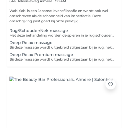
64a, Televisieweg
Almere 1322AM
Wabi Sabi is een Japanse levensfilosofie en wordt ook wel
omschreven als de schoonheid van imperfectie. Deze
omschrijving past goed bij onze praktijk;...
Rug/Schouder/Nek massage
Met deze behandeling worden de spieren in je rug schouder en nek goed losgemaakt en ga je weer licht en met nieuwe energie de deur uit. Geef ons vooral je wensen en behoeften aan. In 30min kunnen we heel veel voor je bekenenen!
Deep Relax massage
Bij deze massage wordt uitgebreid stilgestaan bij je rug, nek en schouders. Ook geven wij je een uitgebreide hoofd/gezichtsmasage. Je mag zelf kiezen of je liever je benen of je voeten erbij wil laten masseren. Zo maak je jouw massage behandeling op maat. Er wordt gezorgd voor het ultieme zen gevoel. Laat je in een grote handdoek inpakken en kies je favoriete 100% natuurlijke olie uit. Op de achtergrond hoor je zachte ontspannende muziek en verder helemaal niets: dit is jouw moment. Deze ontspanningsmassage is vaak een combinatie tussen spierknopen losmaken en ontspanning. Alles is op maat dus geef ons vooral je wensen en behoeften aan.
Deep Relax Premium massage
Bij deze massage wordt uitgebreid stilgestaan bij je rug, nek en schouders. Ook geven wij je een uitgebreide hoofd/gezichtsmasage en kan je de behandeling evt uitbreiden naar jouw wensen. Er wordt gezorgd voor het ultieme zen gevoel. Laat je in een grote handdoek inpakken en kies je favoriete 100% natuurlijke olie uit. Op de achtergrond hoor je zachte ontspannende muziek en verder helemaal niets: dit is jouw moment. Deze ontspanningsmassage is vaak een combinatie tussen spierknopen losmaken en ontspanning. Alles is op maat dus geef ons vooral je wensen en behoeften aan.