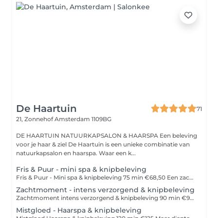
De Haartuin
71
21, Zonnehof
Amsterdam 1109BG
DE HAARTUIN NATUURKAPSALON & HAARSPA Een beleving
voor je haar & ziel De Haartuin is een unieke combinatie van
natuurkapsalon en haarspa. Waar een k...
Fris & Puur - mini spa & knipbeleving
Fris & Puur - Mini spa & knipbeleving 75 min €68,50 Een zachte basisbeleving voor fris, luchtig en verzorgd haar. Voel je herboren met de Fris & Puur beleving. Deze mini spa is bedoeld om je haar en hoofdhuid op te frissen en weer in balans te brengen. Aromatherapie en rustige opening met drukpunten, een zache detox klei scrub, verzorgende wasmassage, waterstraalmassage, aandacht voor ontspanning en een knipbeleving en styling fgestemd op jouw haar. Voor wie: - Je haar & hoofdhuid weer licht, schoon en in model wil brengen. - Weinig tijd heeft, maar wel aandacht en kwaliteit wil. - Een eerste kennismaking zoekt met De Haartuin. - Je haar & hoofdhuid tussen grotere belevingen door wil onderhouden.
Zachtmoment - intens verzorgend & knipbeleving
Zachtmoment intens verzorgend & knipbeleving 90 min €95 Balans tussen verzorging en ontspanning. Hier begint het echte vertragen. Zachtmoment is voor wie behoefte heeft aan meer ontspanning en intensieve verzorging. Aromatherapie en rustige opening met drukpunten, een heerlijk ontspannen warme kruidenoliemassage van het hoofd en de nek, zachte detoxscrub en uitgebreide wasmassages, waterstraalmassage krijgt het haar een zachte oppepper en komt het lichaam tot rust. Een moment om te vertragen en je haar liefdevol te ondersteunen. Inclusief knipbeleving en styling. Voor wie: - Behoefte heeft aan meer ontspanning, maar niet meteen uren wil liggen. - Haar en hoofdhuid gezond wil houden, zonder overprikkeling. - Voelt dat je hoofd vol zit en even wil vertragen. - Een balans zoekt tussen verzorging en een moment voor jezelf.
Mistgloed - Haarspa & knipbeleving