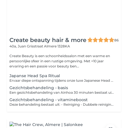
Create beauty hair & more
86
40a, Juan Grisstraat
Almere 1328KA
Create Beauty is een schoonheidssalon met een warme en
persoonlijke sfeer in een rustige omgeving. Met +10 jaar
ervaring en een passie voor beauty ben...
Japanse Head Spa Ritual
Ervaar diepe ontspanning tijdens onze luxe Japanese Head Spa behandeling een unieke wellness ervaring voor hoofdhuid, haar en geest. In een warme rustgevende setting met kaarslicht en luxe professionele producten wordt de hoofdhuid diep gereinigd, verzorgd en gemasseerd terwijl spanning in hoofd, nek en schouders volledig mag loslaten. De behandeling bestaat uit een scalp analyse, ontspannende hoofd-, nek- en decolleté massage, dieptereiniging, scalp scrub, luxe haarverzorging, stoomritueel, masker en een professionele blowdry & styling. Geschikt voor vrijwel alle haar- en hoofdhuidtypes, inclusief gekleurd haar. Diepe ontspanning Frisse gezonde hoofdhuid Zijdezacht glanzend haar Een echt selfcare moment Deluxe Head Spa & Facial Ritual Onze ultieme selfcare experience waarbij de Japanese Head Spa wordt gecombineerd met een luxe facial behandeling. Inclusief reiniging, masker, massage en volledige head spa ritual voor totale ontspanning van huid, hoofdhuid en lichaam. Optioneel uit te breiden met Red Light Therapy.
Gezichtsbehandeling - basis
Een gezichtsbehandeling van Ainhoa 30 minuten bestaat uit: - Reiniging - Dubbele reiniging - Scrub - Onzuiverheden verwijderen - Masker - Dagverzorging naar huidtype - Advies Een gezichtsbehandeling van Ainhoa 60 minuten bestaat uit: - Reiniging - Dubbele reiniging - Scrub - Onzuiverheden verwijderen - Epileren - Masker -Massage - Oogzone verzorging - Dagverzorging naar huidtype - Advies Een gezichtsbehandeling van Ainhoa 90 minuten bestaat uit: - Reiniging - Dubbele reiniging - Peeling - Onzuiverheden verwijderen - Wenkbrauwen epileren - Rug Massage - Masker - Oogzone verzorging - Dagverzorging naar huidtype - Advies - BAIMS makeup touch up - Marc Inbane Spraytan
Gezichtsbehandeling - vitamineboost
Deze behandeling bestaat uit: - Reiniging - Dubbele reiniging - Onzuiverheden verwijderen - Epileren - Vliesmasker - Ampul - Massage - Massage Cupping - Huidverbeterende massage tool - Dagverzorging naar huidtype - Advies -Marc Inbane Spray tan