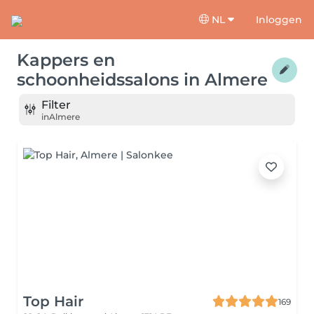
NL
Inloggen
Kappers en
schoonheidssalons
in
Almere
Filter
in
Almere
Top Hair
169