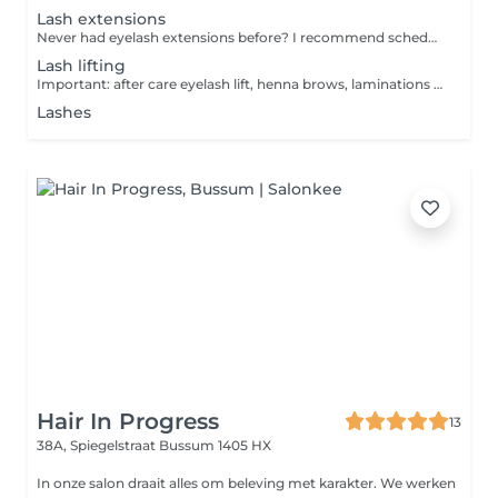
Lash extensions
Never had eyelash extensions before? I recommend scheduling a test. The test involves applying a few lashes to each eye, and within 2 days you'll know if you have any allergies. This test is free. Please come with clean eyelashes for your appointment! NO contact lenses! Eyelash Extension Styles: One by One (Classic): Great for beginners. If you're happy with your natural lash density but simply want to lengthen them. Russian Volume: To significantly thicken and add volume to your lashes. Hybrid: A combination of the One by One and Russian Volume techniques (a natural look with added fullness). I recommend coming in for your lash extension appointment after showering (please ensure your lashes remain dry for 24 hours post-application, avoid steam and the gym). Feel free to bring headphones to listen to an audiobook during your appointment, and please avoid caffeine beforehand. Lash Refills? If you still have more than half of your initial lash extensions, it's considered a refill. If you have less than 40% remaining, it will be a new set. Lash refill from anoter salon? Lash condition will be assessed first. Additional fee may apply if correction or removal is needed. If you have any questions or would like advice, please feel free to email me, contact me via WhatsApp, or message me on Instagram!
Lash lifting
Important: after care eyelash lift, henna brows, laminations brow, it is important to keep 24 hours without soaking, steam, sauna, without mascara, 1 nigth sleep on your back.
Lashes
Hair In Progress
13
38A, Spiegelstraat
Bussum 1405 HX
In onze salon draait alles om beleving met karakter. We werken