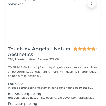
Touch by Angels – Natural
31
Aesthetics
53A, Transistorstraat
Almere 1322 CK
OVER MIJ Welkom bij Touch by Angels jouw plek van rust, luxe
en persoonlijke aandacht in Almere. Mijn naam is Sharon Angel,
en het is mijn passie o...
Facial 60
In deze behandeling gaat mijn aandacht naar een intensieve reiniging van uw huid, algoderm met esserine, peeling, serum, masker en dagcrème aangepast aan uw huid. Deze behandeling is ook geschikt voor jeugd met acne, de mannenhuid icm met licht therapie. Losse Elementen kunnen extra bijgeboekt worden!
Bio Kruidenpeeling
Het versnelt de natuurlijke peeling. De bovenste huidlaag zal volledig afschilferen met als resultaat een nieuwe frisse huid. De massage en de kruiden stimuleren de doorbloeding van de huid, zodat de huidstofwisseling toeneemt. Er worden sneller nieuwe cellen gevormd en het heeft een positieve invloed op de aanmaak van collageen en elastine. De peeling zorgt voor afvlakking van de huidrimpels en een verbetering van de huidkwaliteit, zowel met betrekking tot de kleur als tot de huidtekening. Het reinigt de huid diep van overtollige talgproductie en dode huidcellen. Dit leidt er uiteindelijke toe dat de huid gladder, frisser en elastischer wordt en een satijnachtige zachtheid en uitstraling krijgt. Bio-Kruidenpeeling behandeling is ook in kuurverband te krijgen. Bij interesse passen wij deze in de salon aan! Losse Elementen kunnen extra bijgeboekt worden!
Fruitzuur peeling