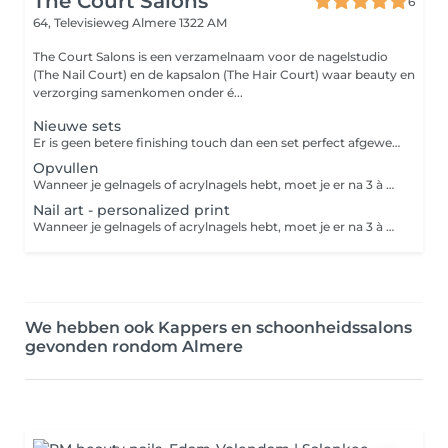
The Court Salons
6
64, Televisieweg
Almere 1322 AM
The Court Salons is een verzamelnaam voor de nagelstudio
(The Nail Court) en de kapsalon (The Hair Court) waar beauty en
verzorging samenkomen onder é...
Nieuwe sets
Er is geen betere finishing touch dan een set perfect afgewerkte acrylnagels of BIAB nagels. Deze kunstnagels van acryl of BIABnkunnen aangebracht worden met of zonder verlenging van je eigen nagels en in alle denkbare kleuren. Versier je nagels met nail art, glitter, een French manicure of nog iets anders, want alles is mogelijk. Bij een babyboom-effect worden je nagels met twee kleuren gelakt. Het verschil met de French manicure is dat er bij babyboom een geleidelijke overloop van de ene kleur naar de andere kleur. Bij een French manicure worden je nagels in een kleur naar keuze gelakt met op de nageluiteinden een elegant, strak randje.
Opvullen
Wanneer je gelnagels of acrylnagels hebt, moet je er na 3 à 4 weken toch echt aan geloven: je kunstnagels groeien mee met je natuurlijke nagels en er ontstaat uitgroei. Laat je kunstnagels dus op tijd opvullen om de ruimte tussen de nagelriem en je kunstnagel bij te werken en om je nagels weer mooi te krijgen.
Nail art - personalized print
Wanneer je gelnagels of acrylnagels hebt, moet je er na 3 à 4 weken toch echt aan geloven: je kunstnagels groeien mee met je natuurlijke nagels en er ontstaat uitgroei. Laat je kunstnagels dus op tijd opvullen om de ruimte tussen de nagelriem en je kunstnagel bij te werken en om je nagels weer mooi te krijgen.
We hebben ook Kappers en schoonheidssalons
gevonden rondom Almere