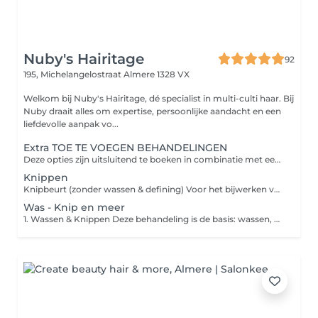
Nuby's Hairitage
92
195, Michelangelostraat
Almere 1328 VX
Welkom bij Nuby's Hairitage, dé specialist in multi-culti haar. Bij
Nuby draait alles om expertise, persoonlijke aandacht en een
liefdevolle aanpak vo...
Extra TOE TE VOEGEN BEHANDELINGEN
Deze opties zijn uitsluitend te boeken in combinatie met een hoofdbehandeling Bij te boeken opties; Maak uw voordeelbundel Ze zijn niet los beschikbaar, omdat ze als aanvulling dienen of afwerking op uw gekozen hoofdbehandeling. Wil je langdurige kruldefinitie? Voeg Krul Defining toe Stretchen (Spike-föhn) Het haar wordt voorzichtig gestretched met de kamföhn (spike), geschikt voor type 3 én type 4. (Let op: dit valt onder Extra opties/Add ons / bij te boeken opties.) Föhnen / Tangbehandeling Föhnen en tangen is bij Nuby uitsluitend mogelijk op krultype 3. Stretchen (kamföhn) is mogelijk op type 3 én type 4.
Knippen
Knipbeurt (zonder wassen & defining) Voor het bijwerken van je kapsel zonder uitgebreide styling. Geschikt als je haar al in model is en je het alleen netjes wilt laten knippen. Geen wasbeurt of styling inbegrepen. Big Chop Knippen & Styling Voor een transformatie of wanneer je een nieuw model wilt. Inclusief styling voor een mooi afgewerkt eindresultaat. Boek deze optie als je veel lengte laat knippen of een compleet nieuw model wilt. Er wordt extra tijd ingepland. Toeslag: Defining Halflang/Lang of dik haar Toeslag €10 / €15
Was - Knip en meer
1. Wassen & Knippen Deze behandeling is de basis: wassen, knippen, product aanbrengen en licht aandrogen. Wil je meer definitie, vorm en een uitgewerkte krul? Boek dan Curl Defining als extra optie * Voor meer dan alleen de puntjes of je model bijknippen is meer tijd nodig en hierbij geldt dan ook een toeslag. * Wil je een radicale knipbeurt (van lang naar heel kort) boek de Big Chop. 2. Big Chop, Knippen & Styling De optie voor een echte transformatie (bijv. van lang naar kort) of een volledig nieuw model. Inclusief styling. Let op: Boek deze behandeling zodat er voldoende tijd is voor een perfect eindresultaat. Kort haar is tot het oor Half tot de schouder Lang over de schouder 3. Devacut Droog knippen op krul, afgestemd op jouw natuurlijke haartextuur. Inclusief wassen, verzorging en definiëren. Attentie: Type 3 haar: kom met je krullen in natuurlijke valling, zo min mogelijk product (geen gel, wax of zware crèmes). Type 4 haar: kom met het haar in een twist-out. Het haar dient schoon en ontklit te zijn.