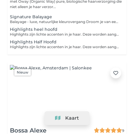
met Oway (Organic Way) pure, biologische haarverzorging die
niet alleen je haar verzor...
Signature Balayage
Balayage - luxe, natuurlijke kleurovergang Droom je van een zachte, sunkissed haarkleur? Met onze balayage techniek creëren we een natuurlijke overgang met prachtige diepte en dimensie. Het resultaat is een luxe, frisse look die lang mooi blijft en weinig onderhoud nodig heeft, inclusief persoonlijk kleuradvies, toner, verzorgende treatment en professionele styling voor een stralend resultaat.
Highlights heel hoofd
Highlights zijn lichte accenten in je haar. Deze worden aangebracht door middel van de folie techniek. Je kunt zelf bepalen hoeveel plukken je wilt en hoe dik de plukken moeten zijn. In principe kan je voor elke folie een andere kleur gebruiken waardoor je veel verschillende tinten krijgt. Let op: de genoemde prijs is een vanaf-prijs. De definitieve prijs is afhankelijk van de lengte, dikte en kwaliteit van je haar. Betaal je online? Dan wordt het eventuele prijsverschil verrekend in de salon.
Highlights Half Hoofd
Highlights zijn lichte accenten in je haar. Deze worden aangebracht door middel van de folie techniek. Je kunt zelf bepalen hoeveel plukken je wilt en hoe dik de plukken moeten zijn. In principe kan je voor elke folie een andere kleur gebruiken waardoor je veel verschillende tinten krijgt. Let op: de genoemde prijs is een vanaf-prijs. De definitieve prijs is afhankelijk van de lengte, dikte en kwaliteit van je haar. Betaal je online? Dan wordt het eventuele prijsverschil verrekend in de salon.
Nieuw
Kaart
Bossa Alexe
9