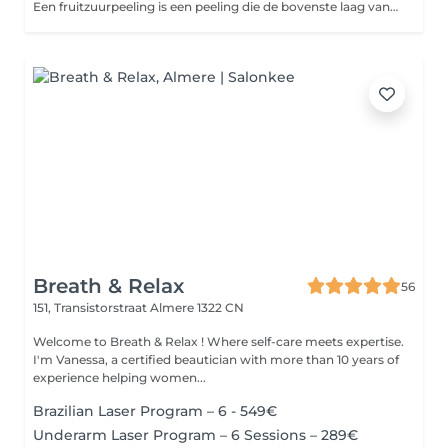
Een fruitzuurpeeling is een peeling die de bovenste laag van de huid verweekt. Doordat de dode huidcellen niet meer samenplakken, gaat de huid versneld afschilferen. In de diepere huidlagen wordt de productie van collageen- en elastinevezels geactiveerd waardoor de huid gladder, voller en egaler wordt. Fruitzuur behandeling is ook in kuurverband te krijgen. Bij interesse passen wij deze in de salon aan! Losse Elementen kunnen extra bijgeboekt worden!
Breath & Relax
56
151, Transistorstraat
Almere 1322 CN
Welcome to Breath & Relax ! Where self-care meets expertise.
I'm Vanessa, a certified beautician with more than 10 years of
experience helping women...
Brazilian Laser Program – 6 - 549€
Underarm Laser Program – 6 Sessions – 289€