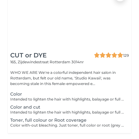
CUT or DYE
129
165, Zijdewindestraat
Rotterdam 3014nr
WHO WE ARE We're a colorful independent hair salon in
Rotterdam, but felt our old name, 'Studio Kawaii', was
becoming stale in this female-empowered e...
Color
Intended to lighten the hair with highlights, balayage or full bleach. Applying a dark color, toner or outgrowth treatment without haircut.
Color and cut
Intended to lighten the hair with highlights, balayage or full bleach. Applying a dark color, toner or outgrowth treatment including haircut.
Toner, full colour or Root coverage
Color with-out bleaching. Just toner, full color or root (grey hair) coverage, cut can be discussed. Depends on situation and busy in salon