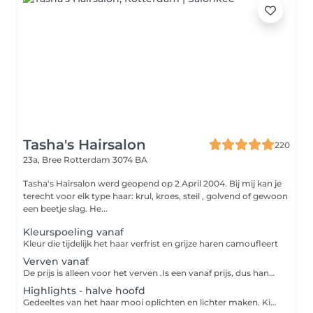
Tasha's Hairsalon
220
23a, Bree
Rotterdam 3074 BA
Tasha's Hairsalon werd geopend op 2 April 2004. Bij mij kan je
terecht voor elk type haar: krul, kroes, steil , golvend of gewoon
een beetje slag. He...
Kleurspoeling vanaf
Kleur die tijdelijk het haar verfrist en grijze haren camoufleert
Verven vanaf
De prijs is alleen voor het verven .Is een vanaf prijs, dus hangt van de lengte van het haar af. U dient dus ook een nabehandeling te kiezen.
Highlights - halve hoofd
Gedeeltes van het haar mooi oplichten en lichter maken. Kies welke nabehandeling u wilt bijv fohnen, tangen , wash & go