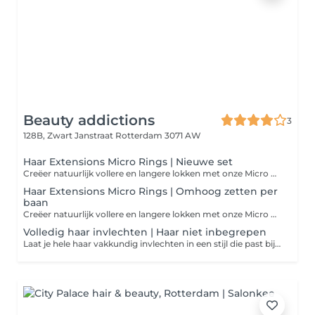
Beauty addictions
3
128B, Zwart Janstraat
Rotterdam 3071 AW
Haar Extensions Micro Rings | Nieuwe set
Creëer natuurlijk vollere en langere lokken met onze Micro Rings extensions. Deze methode is volledig lijm- en hittevrij, waardoor je eigen haar minimaal belast wordt. De extensions worden bevestigd met kleine, onopvallende ringetjes voor een naadloze en langdurige look. Kom met schoon, gewassen haar naar je afspraak of kies voor een professionele wasbehandeling in de salon voor €35.
Haar Extensions Micro Rings | Omhoog zetten per
baan
Creëer natuurlijk vollere en langere lokken met onze Micro Rings extensions. Deze methode is volledig lijm- en hittevrij, waardoor je eigen haar minimaal belast wordt. De extensions worden bevestigd met kleine, onopvallende ringetjes voor een naadloze en langdurige look. Kom met schoon, gewassen haar naar je afspraak of kies voor een professionele wasbehandeling in de salon voor €35.
Volledig haar invlechten | Haar niet inbegrepen
Laat je hele haar vakkundig invlechten in een stijl die past bij jouw voorkeur. Deze behandeling is perfect als basis voor een pruik, protective style of gewoon voor een strakke, nette look. Het haar wordt strak en gelijkmatig ingevlochten, met oog voor detail en comfort. Haar is niet inbegrepen. Kom met schoon, gewassen haar naar je afspraak of kies voor een professionele wasbehandeling in de salon voor €35.