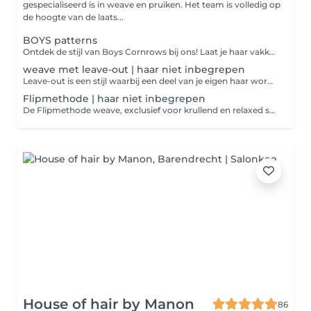
gespecialiseerd is in weave en pruiken. Het team is volledig op
de hoogte van de laats...
BOYS patterns
Ontdek de stijl van Boys Cornrows bij ons! Laat je haar vakkundig vlechten voor een frisse en unieke look. Boek nu je afspraak en ervaar een nieuwe dimensie van stijl en zelfvertrouwen!
weave met leave-out | haar niet inbegrepen
Leave-out is een stijl waarbij een deel van je eigen haar wordt gebruikt als scheiding en dekking voor de weave. Creëer een look met een midden- of schuine scheiding die je gemakkelijk in een laag staartje kunt dragen. Deze behandeling kan 1 tot maximaal 2 maanden meegaan wat houd deze behandeling in: vlechten, het gebruik van een weave netje voor bescherming en styling zoals stijlen of krullen van de weave. Houd rekening met onze regels voor een optimale ervaring. Boek nu voor een prachtige nieuwe look! Vergeet niet onze YouTube-video te bekijken voor meer tips: [Pattern Texture Vlog #5 Quimy en Amira](https://www.youtube.com/watch?v=sYHlez0C_dk&t=84s) Vergeet niet te liken en te abonneren! opzoek naar haar bundels, neem een kijkje op onze Referentie site https://lamourbundels.com/collections/pattern-texture-stock
Flipmethode | haar niet inbegrepen
De Flipmethode weave, exclusief voor krullend en relaxed straight weave, gebruikt uw eigen contour lijn aan de voorkant om de weave banen te bedekken. Dit creëert een look zonder scheiding, met een flip-effect van links naar rechts, perfect voor een speelse look. Deze behandeling biedt 1 tot 2 maanden plezier Onze regels zorgen voor een optimale ervaring: 1. Kom met schoon gewassen haar, zonder producten, vet of leave-in conditioner. 2. Was nieuwe/oude weaves grondig met shampoo en conditioner en vermijd oliën, Dreft of wasverzachter. 3. Bij te laat komen geldt een boete van 1 euro per minuut. 4. Gelieve geen kleine kinderen/volwassenen mee te nemen. 5. Zorg ervoor dat uw haar droog is bij uw bezoek. Voor meer tips, bekijk ons YouTube-filmpje: [Pattern Texture Vlog #5 Quimy en Amira](https://www.youtube.com/watch?v=sYHlez0C_dk&t=84s) Vergeet niet te liken en te abonneren! opzoek naar haar bundels, neem een kijkje op onze Referentie site https://lamourbundels.com/collections/pattern-texture-stock
House of hair by Manon
86