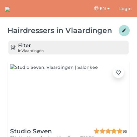
EN
Login
Hairdressers
in
Vlaardingen
Filter
in
Vlaardingen
Studio Seven
95