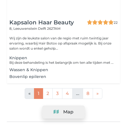
Kapsalon Haar Beauty
22
8, Leeuwenstein
Delft 2627AM
Wij zijn de leukste salon van de regio met ruim twintig jaar
ervaring, waarbij Hair Botox op afspraak mogelijk is. Bij onze
salon wordt u enkel geholp...
Knippen
Bij deze behandeling is het belangrijk om ten alle tijden met gewassen haar naar de salon toe te komen.
Wassen & Knippen
Bovenlip epileren
«
1
2
3
4
...
8
»
Map