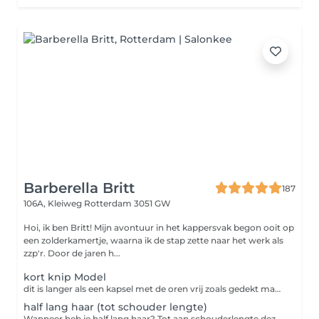
Barberella Britt
187
106A, Kleiweg
Rotterdam 3051 GW
Hoi, ik ben Britt! Mijn avontuur in het kappersvak begon ooit op
een zolderkamertje, waarna ik de stap zette naar het werk als
zzp'r. Door de jaren h...
kort knip Model
dit is langer als een kapsel met de oren vrij zoals gedekt maar korter als schouder lengte, bv. bobline of een pixie cut incl wassen en drogen/stylen van het haar.
half lang haar (tot schouder lengte)
Wanneer heb je half lang haar? Tot aan schouderlengte deze behandeling is incl wassen en drogen