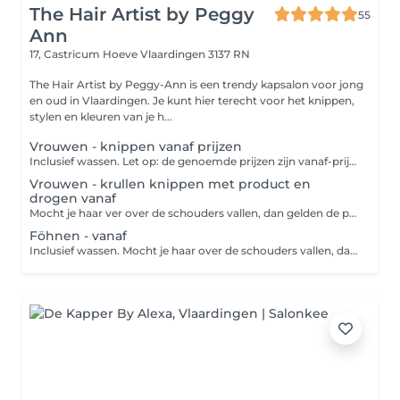
The Hair Artist by Peggy
55
Ann
17, Castricum Hoeve
Vlaardingen 3137 RN
The Hair Artist by Peggy-Ann is een trendy kapsalon voor jong
en oud in Vlaardingen. Je kunt hier terecht voor het knippen,
stylen en kleuren van je h...
Vrouwen - knippen vanaf prijzen
Inclusief wassen. Let op: de genoemde prijzen zijn vanaf-prijzen. Het eventuele prijsverschil wordt verrekend in de salon. Mocht je haar ver over de schouders vallen, dan geldt er een toeslag van 25%
Vrouwen - krullen knippen met product en
drogen vanaf
Mocht je haar ver over de schouders vallen, dan gelden de prijzen: - Krullen knippen full service: wassen, verzorgingsproducten en drogen €85
Föhnen - vanaf
Inclusief wassen. Mocht je haar over de schouders vallen, dan is de prijs met tangen €60.50 Let op: de genoemde prijzen zijn vanaf-prijzen. Het eventuele prijsverschil wordt verrekend in de salon.