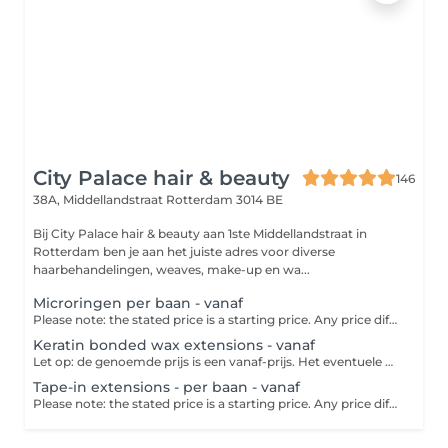
City Palace hair & beauty
146
38A, Middellandstraat
Rotterdam 3014 BE
Bij City Palace hair & beauty aan 1ste Middellandstraat in
Rotterdam ben je aan het juiste adres voor diverse
haarbehandelingen, weaves, make-up en wa...
Microringen per baan - vanaf
Please note: the stated price is a starting price. Any price difference will be settled in the salon. This method uses small rings in the color of your hair. Then a tuft of your own hair, together with an extension, is pulled through the ring with a special needle. Then the ring is pinched close to the scalp.
Keratin bonded wax extensions - vanaf
Let op: de genoemde prijs is een vanaf-prijs. Het eventuele prijsverschil wordt verrekend in de salon.
Tape-in extensions - per baan - vanaf
Please note: the stated price is a starting price. Any price difference will be settled in the salon.