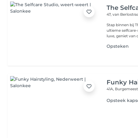
The Selfc
47, van Berlostra
Stap binnen bij T
ultieme selfcare
luxe, geniet van d
Opsteken
Funky Hai
41A, Burgemeest
Opsteek kaps