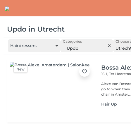
Updo
in
Utrecht
Categories
Choose a
Hairdressers
Updo
Utrech
Bossa Ale
New
16H, Ter Haarstr
Alexe Van Bosstra
go to when they 
chair in Amster...
Hair Up