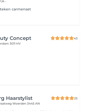
ja...
steken carmenset
uty Concept
43
erdam 3011 HV
g Haarstylist
25
traatweg
Woerden 3445 AN