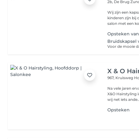
2b, De Brug
Zund
Wij zijn een kap
kinderen zijn bi
salon met een ko
Opsteken vanaf
Bruidskapsel v
X & O Hai
967, Kruisweg
Ho
Na vele jaren er
X&O Hairstyling 
wij net iets ande..
Opsteken