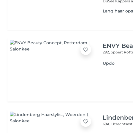
DuSée Kappers al 
Lang haar op
ENVY Bea
292, oppert
Rott
Updo
Lindenber
69A, Utrechtses