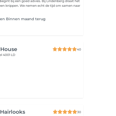
 een goed advies. Bij Lindenberg draait het
een knippen. We nemen echt de tijd om samen naar
ren Binnen maand terug
yHouse
40
iel 4001 LD
Hairlooks
30