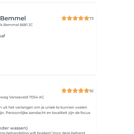
 Bemmel
73
nk
Bemmel 6681 JC
naf
92
seweg
Varsseveld 7054 AC
n uit het verlangen om je uniek te kunnen voelen
ijn. Persoonlijke aandacht en kwaliteit zijn de focus
nder wassen)
Wat leuk dat je deze behandeling wilt boeken! Voor deze behandeling vragen we je om even contact met ons op te nemen via WhatsApp. Stuur daarbij een paar foto's van voorbeelden van hoe je je haar graag gestyled wilt hebben op de dag van je afspraak. Zo kunnen wij goed inschatten hoeveel tijd er nodig is en ervoor zorgen dat alles perfect voor je wordt ingepland.