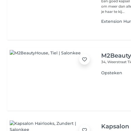
Een goed kapsel begint bij
om meer dan all
je haar te kij...
Extension Hu
M2Beaut
34, Weerstraat
T
Opsteken
Kapsalon 