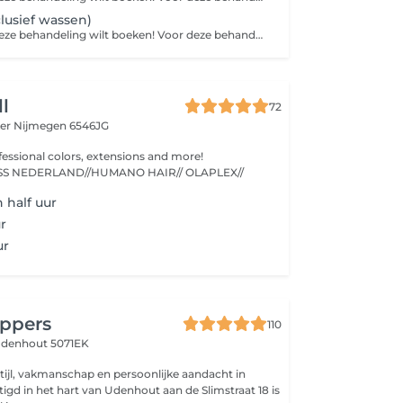
lusief wassen)
Wat leuk dat je deze behandeling wilt boeken! Voor deze behandeling vragen we je om even contact met ons op te nemen via WhatsApp. Stuur daarbij een paar foto's van voorbeelden van hoe je je haar graag gestyled wilt hebben op de dag van je afspraak. Zo kunnen wij goed inschatten hoeveel tijd er nodig is en ervoor zorgen dat alles perfect voor je wordt ingepland.
ll
72
ker
Nijmegen 6546JG
fessional colors, extensions and more!
//KEUNE//MAXLISS NEDERLAND//HUMANO HAIR// OLAPLEX//
 half uur
r
ur
ppers
110
denhout 5071EK