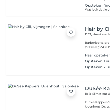
Opsteken (inc
Hair by Ci
1262, Heeskesac
Barberlooks, pro
Haar opsteken
Opsteken 1 uu
Opsteken 2 u
DuSée Ka
18 B, Slimstraat
U
DuSée Kappers Stijl, vakmanschap en persoonlijke aandacht in
Udenhout Gevestigd in het hart van Udenhout aan de Slimstraat 18 is