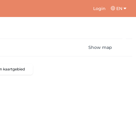
Login
EN
Show map
n kaartgebied