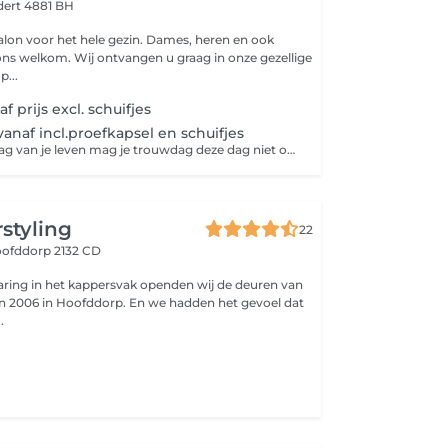
ert 4881 BH
salon voor het hele gezin. Dames, heren en ook
j ons welkom. Wij ontvangen u graag in onze gezellige
p...
 prijs excl. schuifjes
anaf incl.proefkapsel en schuifjes
Voor de mooie dag van je leven mag je trouwdag deze dag niet ontbreken om goed overleg tot een prachtige bruidskapsel te creëren bij Hairlooks
rstyling
22
ofddorp 2132 CD
varing in het kappersvak openden wij de deuren van
in 2006 in Hoofddorp. En we hadden het gevoel dat
.