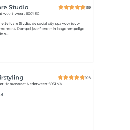
are Studio
169
at
weert-weert 6001 EG
he Selfcare Studio: de social city spa voor jouw
-moment. Dompel jezelf onder in laagdrempelige
e o...
rstyling
108
er Hobusstraat
Nederweert 6031 VA
el